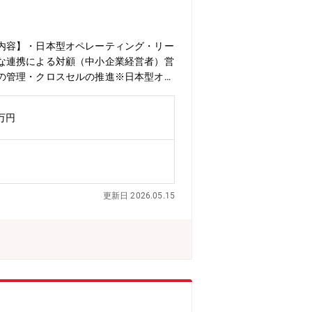
内容】・日本型オペレーティング・リー
な連携による対顧（中小企業経営者）営
の管理・クロスセルの推進※日本型オペ
営業資料や数値管理、クライアント対応（電話、メ
環境が整っております。【配属部署】盛
8万円
1口１千万円のため、お客様から高額の
オペレーティング・リースというスキー
していない為、ご自身で戦略を考えなが
クライフバランスを重視／男女ともに働
調整していくことで、充実したワーキン
更新日 2026.05.15
00％を達成【メディア特集】 ★You
WSGhstnRY★FPG初のCM「本当に価値ある