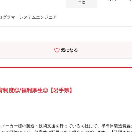
ネージャとしての経験を深めることができます。将来的には複数のプロ
年収
しての経験を深めることができます。【プロジェクト例】NTTデータ
ロジェクトマネージャ、プロジェクトリーダとして従事していただきま
プログラマ・システムエンジニア
管理職としてのキャリアアップもできます。■想定役職課長代理、課長
目指したいと考えている方・現在、首都圏に居住しているが、数年以内
専門性を持った個人がチームとなり、お客様の期待を超えようとチャレ
ミュニケーションも活発です。
気になる
育制度◎/福利厚生◎【岩手県】
大手メーカー様の製造・技術支援を行っている同社にて、半導体製造装置