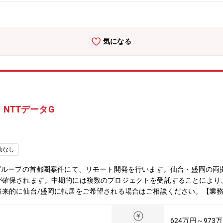
も、本部署には様々な車載半導体の専門家がおり、支えてくれる多くの
電装品を取り扱う車両システムの専門家が多く在籍しており、半導体だ
★ 33歳（社会人経験6年目）中途入社（前職：電子部品メーカー） 
ます。ウェハプロセス技術および実装技術開発に携わっており、半導体
気になる
ます。対象分野が多岐にわたるため、様々な専門家と協力し、新たな知
NTTデータG
勤なし
グループの首都圏案件にて、リモート開発を行います。仙台・盛岡の両拠
が確保されます。中期的には複数のプロジェクトを受託することにより
来的に仙台/盛岡に転居をご希望される場合はご相談ください。【業務
維持保守インフラ構築 仮想基盤・ネットワーク 設計～構築試験・維
件に仙台や盛岡に居住しながら従事することができます。将来的には複
624万円～973