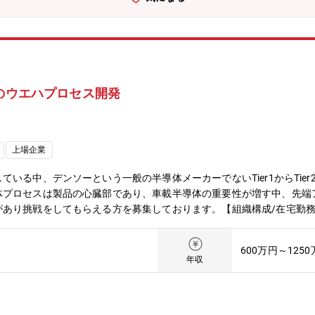
■即戦力としてご活躍頂きたいため、基本的にはOJT中心となります
理部門教育にも力を入れています。
品のウエハプロセス開発
上場企業
いる中、デンソーという一般の半導体メーカーでないTier1からTie
体プロセスは製品の心臓部であり、車載半導体の重要性が増す中、先端
あり挑戦をしてもらえる方を募集しております。【組織構成/在宅勤務
らの入社者も多く在籍しており、旧職の知見や経験を活用して活躍され
やアイデアが生まれ、より革新的な製品開発が可能となっています。◎
600万円～125
務が可能です。自宅での作業環境を整え、ワークライフバランスを保ち
年収
の連携が円滑に行えるよう、オンラインミーティングやチャットツール
活躍事例】★ 38歳（社会人経験14年目）中途入社（前職：半導体メー
、車両メーカーからの要求レベルは非常に高いです。それに対応するこ