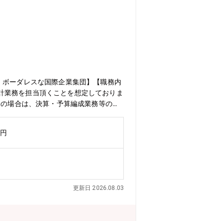
、ボーダレスな国際企業集団】【職務内
計業務を担当頂くことを想定しておりま
務の場合は、決算・予算編成業務等の各
務に従事していただく可能性もございま
を生かし幅広く活躍するチャンスが有り
万円
理部：本社経理部は36名（50代2名、
ープなど機能が分かれております。■支
談等を通じて伺った希望勤務地について
会社のいずれかの打診をさせていただく可
y/address.html【キャリアパス】総合職
更新日 2026.08.03
を目指していただくことなどを想定して
も可能です。【就業環境】■フレックス
数制限内で実施可能となっております