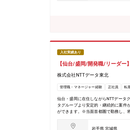
自身一人では解決困難な課題であって
ーと異なる点として、社内には幅広い
ることが、この会社の大きな特徴です。
品に必要な技術開発にも取り組んでい
性や量産工程に関する知識も求められ
仕事に取り組むことができています。
入社実績あり
【仙台/盛岡/開発職/リーダー】
株式会社NTTデータ東北
管理職・マネージャー経験
正社員
転
仙台・盛岡に在住しながらNTTデータ
タグループより安定的・継続的に案件
ができます。※当面首都圏で勤務し、将
義)基本設計・詳細設計 製造・試験・
ープから受託する安定的・継続的な案
岩手県 宮城県