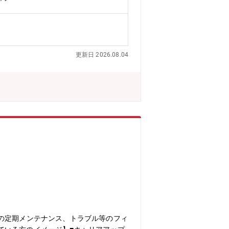
ジェクトの開発に参画することで、技術
グループの開発標準に基づく、アプリケ
す。これまでのご経験や入社後の実績に
■求める人物像・仙台／盛岡に在住しな
に仙台／盛岡に転居し、仕事を継続したい
更新日 2026.08.04
ンジし続ける情報技術への情熱を持った
の定期メンテナンス、トラブル等のフィ