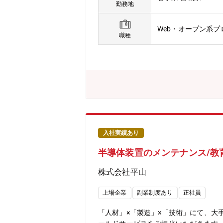
で、技術者としてのスキルアップやマ
勤務地
者としてのスキルアップやマネージャと
ーション開発またはインフラ構築にプ
Web・オープン系
より、上級プロジェクトマネージャ、
職種
がらPL/SEとしてキャリアアップを
と考えている方■職場の雰囲気様々な
組織です。風通しもよく社員同士のコ
入社実績あり
半導体装置のメンテナンス/教
株式会社平山
上場企業
副業制度あり
正社員
「人材」×「製造」×「技術」にて、