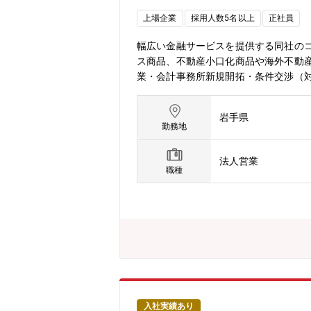
上場企業
採用人数5名以上
正社員
幅広い金融サービスを提供する同社の
ス商品、不動産小口化商品や海外不動
業・会計事務所新規開拓・条件交渉（
レーティングリース説明動画：https://
ール）、契約書や資料作成などは営業
岩手県
岡営業所：所長1名・営業2名（40代
勤務地
資金の運用を託されると信頼されてい
ムを使って貢献することができるので
法人営業
ら紹介者と連携を図り、実行すること
職種
きやすい環境】・従業員の平均残業時間
グスタイルを実現可能・会社として各種
Tube‐テレビ東京特番「何で会社辞めないんです
資産を。」篇 30秒https://www.youtube
入社実績あり