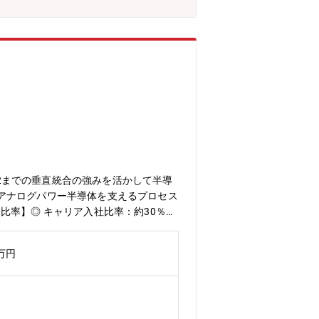
が、スキルアップのための通信教育制度、
r2までの垂直統合の強みを活かして半導
アナログパワー半導体を支えるプロセス
比率】◎ キャリア入社比率：約30％自
ています。多様なバックグラウンドを持
 在宅勤務：週2回程度柔軟な働き方を
0万円
ながら効率的に業務に取り組むことがで
を活用してコミュニケーションをサポー
カー） 自動運転や交通事故死亡者ゼロ
とで、高い課題解決力が身に付きます。