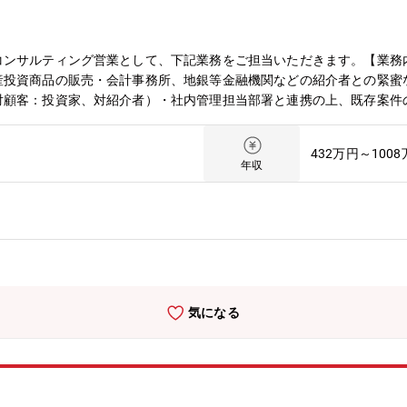
コンサルティング営業として、下記業務をご担当いただきます。【業務
産投資商品の販売・会計事務所、地銀等金融機関などの紹介者との緊蜜
対顧客：投資家、対紹介者）・社内管理担当部署と連携の上、既存案件
youtu.be/WEDXHw7-PmUv=avkFVZI9yDk【サポート体制】
アシスタントでサポートしております。ご自身の販売活動に専念頂ける
432万円～100
）・アシスタント1名【本ポジションの魅力】・金融商品の最低出資額は
年収
ることを実感できる・海運産業や航空産業という世界的な業界に日本型
、ビジネスインパクトが非常に大きい・決まったアプローチの型は存在
が可能・紹介営業がメインとなるため、効率重視の働き方が可能【ワー
は月10～20時間程度・オンとオフのバランスを各自の裁量で上手に
制度の拡充と取得の奨励にも取り組んだ結果、産休・育休からの復職率1
か？」FPGパートhttps://www.youtube.com/watch?v=-q
.com/watch?v=axQwWBY2O3o
気になる