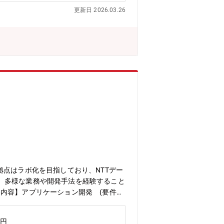
人々がいます。また、他の半導体メーカ
更新日 2026.03.26
けではなくシステムの面からも提案でき
私の部署は回路設計が中心ですが、新製
物性の基本的な知識のみならず、材料物
見に触れる機会が多く、非常に興味深く
点はラボ化を目指しており、NTTデー
、多様な業務や開発手法を経験すること
内容】アプリケーション開発 (要件定
持保守【業務の魅力】NTTデータグル
数のプロジェクトの開発に参画すること
万円