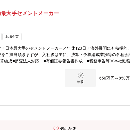
内最大手セメントメーカー
上場企業
／日本最大手のセメントメーカー／年休123日／海外展開にも積極的
般をご担当頂きますが、入社後は主に、決算・予算編成業務等の各種会
予算編成■監査法人対応 ■有価証券報告書作成 ■税務申告等※本社勤
の他、工場・事業部・支店・海外事業所・グループ会社等にて、会計業
め、経理部門に固定的に勤務とは限らず、別部門で経理の経験・スキル
650万円～850
によるグループ全体での体制強化の為、増員募集。【組織構成】■本社経
年収
0名） 経理グループ（単体/連結決算・管理会計・税務など）と財務グル
わりますが、管理職1名＋メンバー２～４名程度のイメージです。※面
組織状況により、本社／支店(全国8か所)／工場(6か所)、グループ
けます。https://www.taiheiyo-cement.co.jp/compan
だきながら経験を積んでいただき、経理のスキルを高め、マネージャー
応じて、異動や配置転換が行われる場合があり、幅広い経験を積むこと
境が整っております。リモートワークは、本社の場合、規程で定める回
気になる