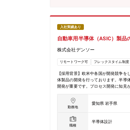
（週2回まで）【教育制度・資格補助】
語学研修が整備されています。また経
入社実績あり
自動車用半導体（ASIC）製
株式会社デンソー
リモートワーク可
フレックスタイム制度
【採用背景】欧米中各国が開発競争をして
体製品の開発を行っております。半導
開発が重要です。プロセス開発に知見が
動車業界だけでなく、他産業メーカか
つメンバーが集まることで、新しい視点
愛知県 岩手県
推進しており、週に2回程度の在宅勤
勤務地
きます。リモートワークでもチームと
トしています。【キャリア入社者の声/
半導体設計
など、今後も続く自動車の進化に対し
職種