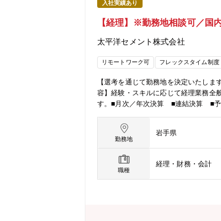
入社実績あり
【経理】※勤務地相談可／国
太平洋セメント株式会社
リモートワーク可
フレックスタイム制度
【選考を通じて勤務地を決定いたします
容】経験・スキルに応じて経理業務全
す。■月次／年次決算 ■連結決算 ■
種会計業務をご担当いただきます。そ
す。※総合職での採用（転勤有）のた
岩手県
ます。【募集背景】■経理業務の高度化
勤務地
40代7名、30代17名、20代以下1
店・工場経理：拠点によって人数は変
経理・財務・会計
は、選考の中で考慮いたします。適性と
職種
能性がございます。※拠点所在地は下記より確認いただ
採用の為、上記をローテーションいた
おります。また、適性や組織最適化に
や在宅勤務制度も有り、働きやすい環