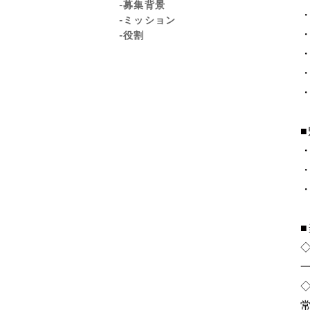
-募集背景
-ミッション
-役割