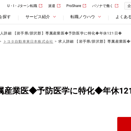
U・I・Jターン転職
派遣
ProShare
パソナで働く
企
を探す
サービス紹介
転職ノウハウ
よくあ
人詳細 【岩手県/胆沢郡】専属産業医◆予防医学に特化◆年休121日◆
トヨタ自動車東日本株式会社
求人詳細 【岩手県/胆沢郡】専属産業医◆
属産業医◆予防医学に特化◆年休12