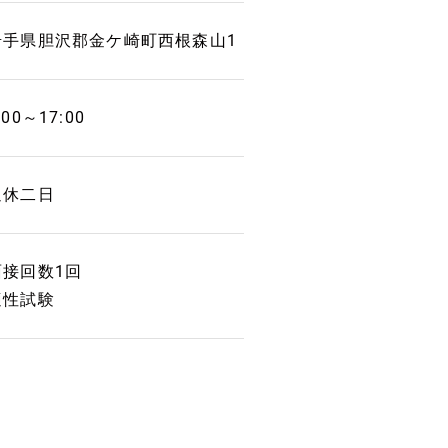
岩手県胆沢郡金ケ崎町西根森山1
:00～17:00
週休二日
面接回数1回
適性試験