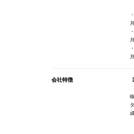
・
月
・
月
・
月
会社特徴