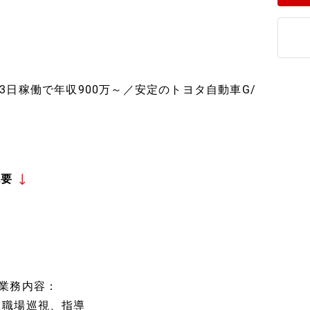
日稼働で年収900万～／安定のトヨタ自動車G/
概要
■業務内容：
・職場巡視、指導