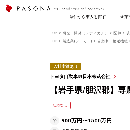
ハイクラス転職エージェント「パソナキャリア」
条件から求人を探す
企業
TOP
研究・開発（メディカル）
医師
求
TOP
製造業(メーカー)
自動車・輸送機械
入社実績あり
トヨタ自動車東日本株式会社
【岩手県/胆沢郡】専
転勤なし
900万円〜1500万円