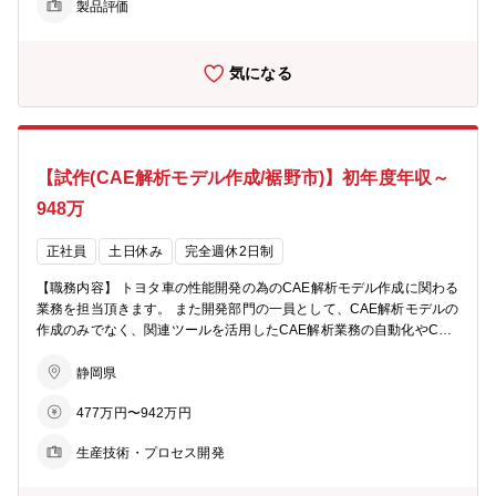
製品評価
気になる
【試作(CAE解析モデル作成/裾野市)】初年度年収～
948万
正社員
土日休み
完全週休2日制
【職務内容】 トヨタ車の性能開発の為のCAE解析モデル作成に関わる
業務を担当頂きます。 また開発部門の一員として、CAE解析モデルの
作成のみでなく、関連ツールを活用したCAE解析業務の自動化やCAE
関連業務以外での、さまざまなデジタルツールを活用した改善等に携
わります。 【この仕事の魅力】 CAE解析を「回す仕事」から「進化
静岡県
させる仕事」へ。 自ら作成した自動化等の仕組で仕事のスピードや精
477万円〜942万円
度が変わる、その達成感が大きな魅力です。 解析×プログラミング×AI
で、若手でも仕事を変革できる職場です。「作業」ではなく「創る」
生産技術・プロセス開発
エンジニアを目指して一緒に頑張ってくれる方を求めております。