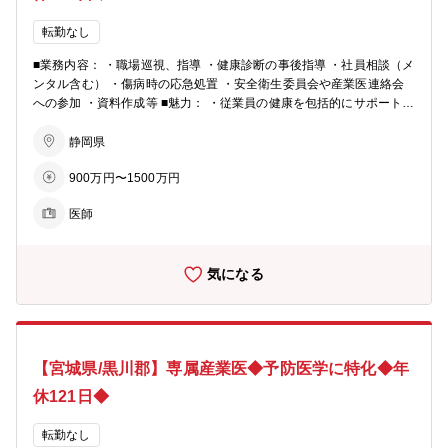
転勤なし
■業務内容： ・職場巡視、指導 ・健康診断の事後指導 ・社員相談（メ
ンタル含む） ・傷病時の応急処置 ・安全衛生委員会や産業医連絡会
への参加 ・資料作成等 ■魅力： ・従業員の健康を包括的にサポートで
きる ・予防医学に特化できる ・ワークライフバランスがとりやすい ■
当社の魅力： ◇当社はトヨタグループの中核企業として、コンパクト
静岡県
カーを専門に企画・開発から生産まで一貫して手掛け、魅力あるクル
900万円〜1500万円
マをお客様にお届けしております。 ◇次世代に向けたテクノロジー開
発と、変化する環境やライフスタイルを敏感にキャッチし、常に新し
医師
いクルマづくりにトライしています。 ・週3.0日 年収900万円 月給：
500,000円 ・週4.0日 年収1,200万円 月給：750,000円 ・週5.0日 年収
1,500万円 月給：1,000,000円
気になる
【宮城県/黒川郡】専属産業医◆予防医学に特化◆年
休121日◆
転勤なし