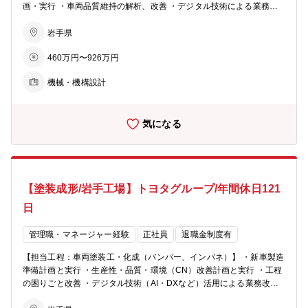
画・実行 ・車両品質維持の解析、改善 ・デジタル技術による業務改
革 ・海外事業体支援
岩手県
460万円〜926万円
機械・機構設計
気になる
【塗装成形/岩手工場】トヨタグループ/年間休日121
日
管理職・マネージャー経験
正社員
退職金制度有
【担当工程：車両塗装工・化成（バンパー、インパネ）】 ・新車製造
準備計画と実行 ・生産性・品質・環境（CN）改善計画と実行 ・工程
の困りごと改善 ・デジタル技術（AI・DXなど）活用による業務改革
・海外事業体支援