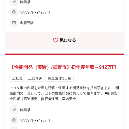
型・成形条件の造り込み、量産立上げまでを担い、 安定した品質と、
静岡県
高い生産性を担保した型治具を提供する仕事です。
477万円〜942万円
金型設計
気になる
【性能開発（実験）/裾野市】初年度年収～942万円
正社員
土日休み
完全週休2日制
トヨタ車の性能を企画し評価・保証する開発業務を担当頂きます。 開
発部門の一員として、以下の性能開発に携わって頂きます。 ■衝突安
全性能（高速衝突、歩行者保護、室内安全）
静岡県
477万円〜942万円