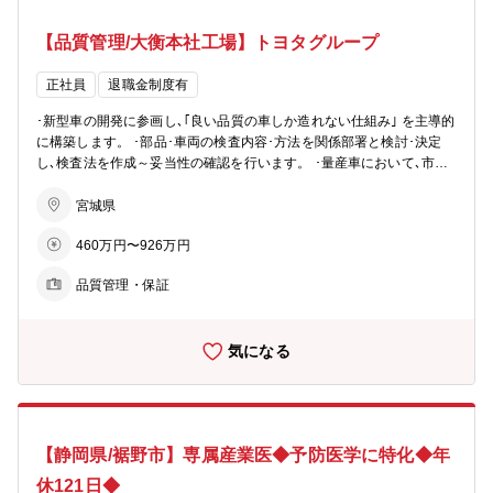
【品質管理/大衡本社工場】トヨタグループ
正社員
退職金制度有
･新型車の開発に参画し､｢良い品質の車しか造れない仕組み｣ を主導的
に構築します。 ･部品･車両の検査内容･方法を関係部署と検討･決定
し､検査法を作成～妥当性の確認を行います。 ･量産車において､市場･
工場内の情報を基に品質改善します。 ･工場の最終出荷責任部署とし
て､設計･生技･製造･仕入先と連携し自動車の品質をリードします。
宮城県
460万円〜926万円
品質管理・保証
気になる
【静岡県/裾野市】専属産業医◆予防医学に特化◆年
休121日◆