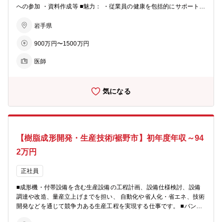
への参加 ・資料作成等 ■魅力： ・従業員の健康を包括的にサポートで
きる ・予防医学に特化できる ・ワークライフバランスがとりやすい ■
当社の魅力： ◇当社はトヨタグループの中核企業として、コンパクト
岩手県
カーを専門に企画・開発から生産まで一貫して手掛け、魅力あるクル
900万円〜1500万円
マをお客様にお届けしております。 ◇次世代に向けたテクノロジー開
発と、変化する環境やライフスタイルを敏感にキャッチし、常に新し
医師
いクルマづくりにトライしています。 ・週3.0日 年収900万円 月給：
500,000円 ・週4.0日 年収1,200万円 月給：750,000円 ・週5.0日 年収
1,500万円 月給：1,000,000円
気になる
【樹脂成形開発・生産技術/裾野市】初年度年収～94
2万円
正社員
■成形機・付帯設備を含む生産設備の工程計画、設備仕様検討、設備
調達や改造、量産立上げまでを担い、 自動化や省人化・省エネ、技術
開発などを通じて競争力ある生産工程を実現する仕事です。 ■バンパ
ー、インパネなどの製品図面検討及び成形シミュレーションから、金