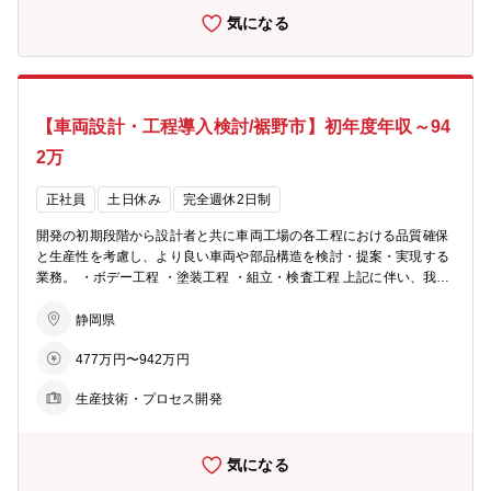
気になる
【車両設計・工程導入検討/裾野市】初年度年収～94
2万
正社員
土日休み
完全週休2日制
開発の初期段階から設計者と共に車両工場の各工程における品質確保
と生産性を考慮し、より良い車両や部品構造を検討・提案・実現する
業務。 ・ボデー工程 ・塗装工程 ・組立・検査工程 上記に伴い、我々
の部署では以下のような業務にも携わっています。 ・材料開発 ・車
両建付け見栄え検討 ・CAE解析
静岡県
477万円〜942万円
生産技術・プロセス開発
気になる