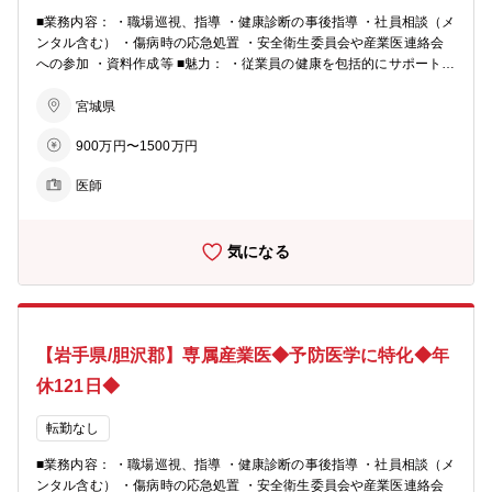
■業務内容： ・職場巡視、指導 ・健康診断の事後指導 ・社員相談（メ
ンタル含む） ・傷病時の応急処置 ・安全衛生委員会や産業医連絡会
への参加 ・資料作成等 ■魅力： ・従業員の健康を包括的にサポートで
きる ・予防医学に特化できる ・ワークライフバランスがとりやすい ■
当社の魅力： ◇当社はトヨタグループの中核企業として、コンパクト
宮城県
カーを専門に企画・開発から生産まで一貫して手掛け、魅力あるクル
900万円〜1500万円
マをお客様にお届けしております。 ◇次世代に向けたテクノロジー開
発と、変化する環境やライフスタイルを敏感にキャッチし、常に新し
医師
いクルマづくりにトライしています。 ・週3.0日 年収900万円 月給：
500,000円 ・週4.0日 年収1,200万円 月給：750,000円 ・週5.0日 年収
1,500万円 月給：1,000,000円
気になる
【岩手県/胆沢郡】専属産業医◆予防医学に特化◆年
休121日◆
転勤なし
■業務内容： ・職場巡視、指導 ・健康診断の事後指導 ・社員相談（メ
ンタル含む） ・傷病時の応急処置 ・安全衛生委員会や産業医連絡会