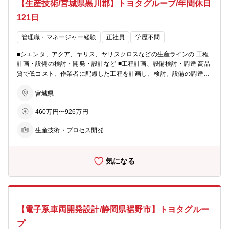
【生産技術/宮城県黒川郡】トヨタグループ/年間休日
121日
管理職・マネージャー経験
正社員
学歴不問
■シエンタ、アクア、ヤリス、ヤリスクロスなどの生産ラインの 工程
計画・設備の検討・開発・設計など ■工程計画、設備検討・調達 高品
質で低コスト、作業者に配慮した工程を計画し、検討。設備の調達を
行います。 ■設備トライ、品質確認 様々なシミュレーションを行い品
質を検証・確認、リードタイム短縮を目指します。 【スキルアップサ
宮城県
ポート】 ■入社後研修や階層別研修、自己啓発支援など、一人ひとり
460万円〜926万円
のスキル・キャリアに応じた教育体系を設け、社員のスキルアップを
サポートしています。 【チーム・組織構成】 ■企画～開発～生産まで
生産技術・プロセス開発
一貫した体制を強みに、20～60代までの幅広い年代のメンバーが協力
し合いながら業務に取り組んでいます。 【仕事の魅力】 ■高い品質の
クルマづくりを実現するためには、ハイレベルな生産準備が必要で
気になる
す。 高品質・低コストで作業者に優しい生産ラインを実現していま
す。そこで生産された車が街を走っているシーンを目にすると、大き
なやりがいを実感できるでしょう。
【電子系車両開発設計/静岡県裾野市】トヨタグルー
プ