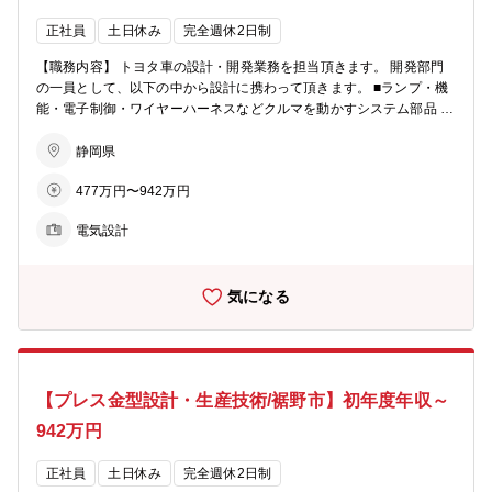
正社員
土日休み
完全週休2日制
【職務内容】 トヨタ車の設計・開発業務を担当頂きます。 開発部門
の一員として、以下の中から設計に携わって頂きます。 ■ランプ・機
能・電子制御・ワイヤーハーネスなどクルマを動かすシステム部品 ■
メーター/ヒーコン/マルチメディア部品、カメラ・センサを活用した
予防安全部品、クルマの電子性能を保証する評価 【魅力】 設計の魅
静岡県
力は、自分が作成した図面からリアルなモノに変わった時です。 お客
477万円〜942万円
様が見て触れる部品を設計することに誇りを感じますし、それら１点
１点が組み付けられて、１台のクルマになったときにやりがいを感じ
電気設計
ます。
気になる
【プレス金型設計・生産技術/裾野市】初年度年収～
942万円
正社員
土日休み
完全週休2日制