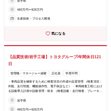
岩手県
460万円〜926万円
生産技術・プロセス開発
気になる
【品質技術/岩手工場】トヨタグループ/年間休日121
日
管理職・マネージャー経験
正社員
学歴不問
・車両品質を確保するために検査項目の作成や品質管理 （検査項目：
外観、走行性能、機能操作性、電子保証など） ・車両検査工程におけ
る設備導入計画や設備管理・保全 （検査設備：走行検査、ブレーキ検
査 、ヘッドランプ検査、電子機器検査など） 【魅力】 品質の良いク
ルマを生産するためには、車両の品質管理が重要です。 １台１台丹精
岩手県
を込めて造られた車両の品質を確保するために確実な検査をして保証
460万円〜926万円
しています。岩手工場で造られたクルマをお客様が安心して乗ってい