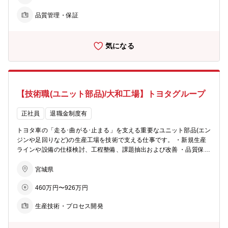
ただくことがこの仕事のやりがいです。
品質管理・保証
気になる
【技術職(ユニット部品)/大和工場】トヨタグループ
正社員
退職金制度有
トヨタ車の「走る･曲がる･止まる」を支える重要なユニット部品(エン
ジンや足回りなど)の生産工場を技術で支える仕事です。 ・新規生産
ラインや設備の仕様検討、工程整備、課題抽出および改善 ・品質保証
度向上に向けた検査・工程管理の高度化（AI・DX活用含む） ・製
造、品質管理、設備、生産技術、経理、安全衛生など部署横断的な改
宮城県
善の推進 ・中長期視点での工場競争力強化に向けたプロセスや技術の
460万円〜926万円
企画･開発 ・原動力施設の維持管理および省エネ、CNに向けた改善の
推進
生産技術・プロセス開発