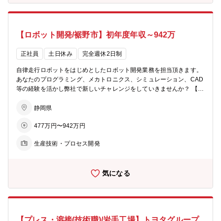
【ロボット開発/裾野市】初年度年収～942万
正社員
土日休み
完全週休2日制
自律走行ロボットをはじめとしたロボット開発業務を担当頂きます。
あなたのプログラミング、メカトロニクス、シミュレーション、CAD
等の経験を活かし弊社で新しいチャレンジをしていきませんか？ 【こ
の仕事の魅力】 世の中の人々の幸福に繋がる幅広いニーズに目を向け
て、AIやロボティックス技術など最新技術を実証・実装の現場で磨き
静岡県
上げ、広く貢献していく事が出来ます。
477万円〜942万円
生産技術・プロセス開発
気になる
【プレス・溶接(技術職)/岩手工場】トヨタグループ