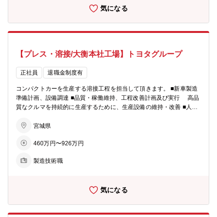
気になる
【プレス・溶接/大衡本社工場】トヨタグループ
正社員
退職金制度有
コンパクトカーを生産する溶接工程を担当して頂きます。 ■新車製造
準備計画、設備調達 ■品質・稼働維持、工程改善計画及び実行 高品
質なクルマを持続的に生産するために、生産設備の維持・改善 ■人に
やさしい工程造りを目指し、作業環境改善の計画と実行
宮城県
460万円〜926万円
製造技術職
気になる