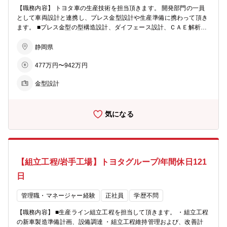
【職務内容】 トヨタ車の生産技術を担当頂きます。 開発部門の一員
として車両設計と連携し、プレス金型設計や生産準備に携わって頂き
ます。 ■プレス金型の型構造設計、ダイフェース設計、ＣＡＥ解析業
務、生産準備業務。 クルマづくりに必要なプレス金型設計とシミュレ
ーションを行ない金型製作につなげ、また生産準備として車両工場に
静岡県
おける生産上の評価・検証を行います。 【魅力】 一枚の鋼板をクル
477万円〜942万円
マの製品としてプレス成形するには高度な技術が求められます。 仲間
と協力し高品質、高意匠のプレス製品を実現でき、それがクルマとな
金型設計
り街中を走行している場面を見ると、大きな達成感とやりがいを感じ
ます。
気になる
【組立工程/岩手工場】トヨタグループ/年間休日121
日
管理職・マネージャー経験
正社員
学歴不問
【職務内容】 ■生産ライン組立工程を担当して頂きます。 ・組立工程
の新車製造準備計画、設備調達 ・組立工程維持管理および、改善計