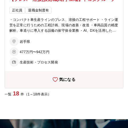
正社員
退職金制度有
・コンパクト車生産ラインのプレス、溶接の工程サポート ・ライン運
営を正常に行うための工程計画、現場の改善・改造 ・車両品質の精度
解析、車造りに導入する設備の保守保全業務 ・AI、DXを活用した業
務効率化 新車種導入の製造準備?
岩手県
477万円〜942万円
生産技術・プロセス開発
気になる
18
一覧
件（1～18件表示）