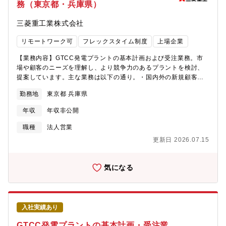
務（東京都・兵庫県）
す。・外国籍社員も在籍し活躍頂いています。・子育て中の方も
フレックス勤務、在宅勤務等で柔軟に働ける環境です。・部内技
三菱重工業株式会社
術部門が隣接配置となっているため、技術事項の相談も気軽にで
きます。【本ポジションの魅力】協業ビジネスは同社中期経営計
リモートワーク可
フレックスタイム制度
上場企業
画中でも注力されている分野であり注目度も高いビジネスです。
同社の中核事業の一つであるGTCC事業部で、同社のリソース制
【業務内容】GTCC発電プラントの基本計画および受注業務。市
約を超えてビジネス拡大が可能となる協業パートナーをサポート
場や顧客のニーズを理解し、より競争力のあるプラントを検討、
し、同社の技術力で世界の電力供給・脱炭素への貢献が可能とな
提案しています。主な業務は以下の通り。・国内外の新規顧客、
ります。三菱重工のGTCCはこうした海外協業パートナーとの協
市場の開拓のための技術提案、プレゼン対応・新技術開発（水
業ビジネスの拡大もあり、近年は世界シェアで常にトップクラス
勤務地
東京都 兵庫県
素・アンモニア焚きプラント、GTCC＋CCS等）・受注戦略の立
です。また海外営業ですので、毎日ニュースで飛び交う世界情勢
案・プラント機器仕様検討（新規開発技術含む）・応札仕様書作
や経済状況がビビッドに日常業務に影響してくること多く、臨場
年収
年収非公開
成・協業パートナーとの技術打合せ・お客様への技術説明、契約
感あふれた仕事に携われるのも醍醐味の一つです。技術ライセン
交渉対応・受注活動における社内の技術取り纏め・窓口・プラン
職種
法人営業
ス契約を扱う部門ですので、海外営業人材として契約知識は勿論
ト引渡し時の性能試験対応（現地）・その他、中長期的には、適
ですが、多くの技術事項を学ぶことができる点も他の職場にはあ
更新日 2026.07.15
性を見ながら海外拠点（米国、シンガポール、ドバイなど）での
まりない特色のひとつです。市場と技術の動向を把握した上で社
駐在もご担当いただきます。担当する業務(製品)の範囲、ポジショ
内の多くの関係者を纏めリードしていく旗振り役として活躍して
ンとしては、ガスタービン発電設備、発電プラント全体・補機、
気になる
いきたい！注目の協業ビジネスのノウハウを獲得したい！グロー
プラント計装制御装置、のいずれかのグループにて上記業務を担
バルな舞台でチャレンジしたい！と思う方に遣り甲斐が提供でき
当頂きます。主には機械系知識が必要となる場面が多いですが、
る職場です。【キャリアパス】まずは指導担当とペアを組み、ご
当部は技術取り纏めを行う部署であり、様々なバックグラウンド
経験と親和性のある業務から始めて頂くことを想定しています。
を持った社員が活躍しています。<プラントエンジニア 中堅社員
各種業務マニュアルも整備しています。OJTや各種技術系教育等
入社実績あり
記事：環境と技術の未来を切り拓く。プラントエンジニアが語
を通じて業務に慣れて頂いたのち、担当として独り立ちして頂
る、世界で羽ばたく9年間の軌跡>https://www.talent-
GTCC発電プラントの基本計画・受注業
き、ゆくゆくはプロジェクトを最前線でリードして頂きたいと考