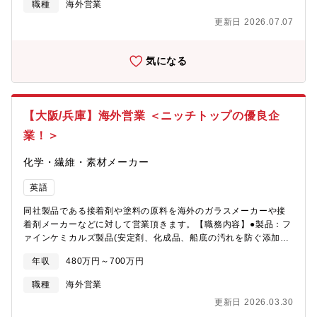
る。 営業のプロフェッショナルとして、海外へ赴任し、現役で
職種
海外営業
などを立案・経営層への投げかけもおこなっていただきます。■新
働く。・複数のグループ/チームを束ねたり、事業を牽引したり役
更新日 2026.07.07
規引合先企業に訪問し、製品紹介や取引条件に関する商談■議事
割を目指す。・既存事業でのプレーヤーもマネージャーも経験し
録・報告書の作成、ホウレンソウの徹底。■契約締結後の流動品に
た上で、新しい事業への対応などもできる。・HD採用で、営業職
関する調整業務※年に８回ほど開催される海外展示会及び展示会
以外にもチャレンジが可能です。
気になる
後のアフターフォロー（各約1週間程度）としての海外出張がござ
います。※約半年程度は現存営業と同行による実地研修を行って
頂く予定です。【企業の魅力ポイント】昨今注目度の高い車載セ
ンサやインフラ向けの半導体加工を中心に取り扱っており、当社
【大阪/兵庫】海外営業 ＜ニッチトップの優良企
にしかない加工技術や取り扱い製品があるため長期的な受注が見
込めています。特に、大量生産の難しいパワー半導体加工や6イン
業！＞
チ以下ウエハに強みがあり、大手半導体メーカーから継続的なニ
ーズを頂いています。直近では、新規工場を設立して大規模な設
化学・繊維・素材メーカー
備投資を行ったこともあり、多数の引き合いがきており受注が増
え続けています。また社内には年齢問わず活躍されている方が多
英語
数在籍しており、60歳定年後の再雇用制度など長く働ける環境で
同社製品である接着剤や塗料の原料を海外のガラスメーカーや接
す。【勤務地】■兵庫県西宮市中島町8番5号※JＲ「甲子園口」
着剤メーカーなどに対して営業頂きます。【職務内容】●製品：フ
駅・阪急「西宮北口」駅より徒歩10分程度※住宅手当あり、交通
ァインケミカルズ製品(安定剤、化成品、船底の汚れを防ぐ添加剤
費支給あり※働く環境・残業平均20時間/月・出張あり(週に数
など)・海外の現地メーカーへ営業を行い受注を獲得していただき
回)・再雇用制度あり(定年60歳)
年収
480万円～700万円
ます。(新規2割・既存8割)・提案先：接着剤メーカー、塗料メー
カー、プラスチックメーカー等・国内：メールやTELでの業務が
職種
海外営業
中心でサンプル品を出したり、商社やエンドユーザーからの問い
更新日 2026.03.30
合わせに対応していきます。・海外：中国、韓国、台湾、