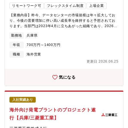
リモートワーク可
フレックスタイム制度
上場企業
【業務内容】昨今、データセンターの市場規模は年々拡大してお
り、今後の需要増加に伴い高い成長率を維持すると予想されてお
ります。当部門は2023年4月に立ちあがった組織であり、2026年
4月より事業部化し、インダストリアルソリューションドメインに
勤務地
兵庫県
参画いたしました。当社の「成長戦略（新規事業開発）」を担う
組織から、初めて独立・事業部化を実現した組織です。当部門は
年収
700万円～1400万円
データセンター事業の基盤を創り、推進していくフェーズにあ
り、 事業をさらに次のフェーズへ進めるために本ポジションでは
職種
海外営業
北米市場のデータセンター領域（次世代データセンター向け冷
更新日 2026.06.25
却・電源・統合制御ソリューション）における以下のいずれか、
または複数の業務を担当頂きます。■海外拠点体制の構築・強化・
運営、共同での事業開発活動■業界トッププレーヤーとの提携、共
気になる
同事業開発■海外営業（受注営業、プロジェクト遂行営業）■プロ
ジェクト案件の見積・コスト管理、プロポーザル・契約交渉支援
※将来的には海外駐在の可能性もございます。【仕事の魅力・や
りがい】・組織開発・グローバル経営・ビジネスモデル作りから
入社実績あり
入札・受注まで幅広く経験でき、色々なことに挑戦頂くことがで
きます。・新しく立ち上がった部署のため、既存社員も別製品部
海外向け発電プラントのプロジェクト遂
署から集まって日々意見を出し合い、キャリア採用の方もとても
行【兵庫/三菱重工業】
なじみやすい環境です。・リモートワークも活用可能で、育児や
介護などの事情がある方でもワークライフバランスを大切にして