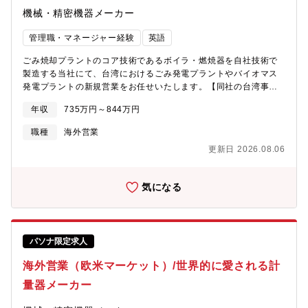
機械・精密機器メーカー
管理職・マネージャー経験
英語
ごみ焼却プラントのコア技術であるボイラ・燃焼器を自社技術で
製造する当社にて、台湾におけるごみ発電プラントやバイオマス
発電プラントの新規営業をお任せいたします。【同社の台湾事業
について】我が社の台湾での事業活動の歴史は長く、1992年～
年収
735万円～844万円
2001年にかけては4件のごみ発電施設を納入しています。現在、
台湾では稼働後20年を超えるごみ施設が増加しており、老朽化に
職種
海外営業
伴う施設更新や大規模修繕のニーズが高まっていることから、我
更新日 2026.08.06
が社でも2020年に台北支店の営業を再開し、台湾での営業体制を
強化しています。なお、将来的には台湾駐在の可能性がありま
す。
気になる
パソナ限定求人
海外営業（欧米マーケット）/世界的に愛される計
量器メーカー