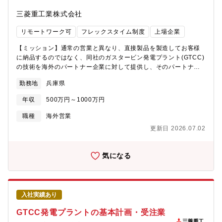
ネレーター株式会社営業統括部 海外営業第一部または海外営業
第二部へ出向（保籍元は三菱電機株式会社）。20~30代のメンバ
三菱重工業株式会社
ーが多く活躍しています。≪製品やサービスの強み≫■同社の発電
機は、数十年にわたる運転実績とデータに裏打ちされた設計によ
リモートワーク可
フレックスタイム制度
上場企業
り、国内外の発電所で稼働し続けてきました。「99％を超える高
効率稼働」「40年以上の長期運転にも耐える設計寿命」「信頼性
【ミッション】通常の営業と異なり、直接製品を製造してお客様
99.999%以上のトラックレコード」など「高性能」かつ「高信
に納品するのではなく、同社のガスタービン発電プラント(GTCC)
頼」で、長く使える電力インフラの要といえる製品です。■将来性
の技術を海外のパートナー企業に対して提供し、そのパートナー
◎・世界のガス火力の発電能力が2030年までに最大で現在の1.2
が自分たちで製品を製造・建設・試運転ができるようにサポート
勤務地
兵庫県
倍に増える見通し・ガスタービンを手掛ける三菱重工業は27年3月
することで、ビジネスの機会を増やしていくビジネスモデルを扱
期をメドに生産能力を3割増やす計画(これに伴い発電機の生産量
っています。近年の世界中での旺盛なガスタービン需要を受け、
年収
500万円～1000万円
も増加)・2025年9月に台湾電力向けに、天然ガス焚きガスタービ
技術ライセンス契約に基づく協業プロジェクトも増大していま
ン・コンバインドサイクル発電設備建設プロジェクトを受注(発電
す。協業パートナーとともに協業プロジェクトの入札対応や、同
職種
海外営業
機は三菱ジェネレータが製造)
社から供給するコア部品の契約締結業務（市場分析、引合・入札
更新日 2026.07.02
対応、契約交渉等）・遂行業務（商務交渉、出荷・船積などに関
わる各種業務）をお任せします。【募集背景】世界的なカーボン
ニュートラルに向けた動きを受け、国内外で三菱重工が誇る高効
気になる
率GTCC発電プラントへの要望が高まっています。またデータセ
ンターの増加等により全世界に電力需要が高まっている為、アメ
リカ・中国などの海外協業パートナーとのビジネスの体制強化を
進めています。協業プロジェクトの増加に伴い、受注からプロジ
入社実績あり
ェクトの遂行までを担うメンバーを増員し、ともに成長しながら
活躍できる仲間を募集しています。【職場の雰囲気】・比較的小
GTCC発電プラントの基本計画・受注業
さい組織であり、上司や同僚の距離も近い風通しの良い職場で