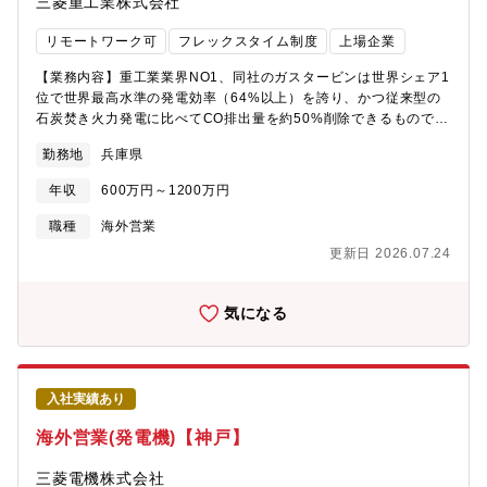
三菱重工業株式会社
いただけます。・データセンター業界の有識者、MHIグループの
多様な領域の有識者、お客様やパートナーと共に新しい価値を追
リモートワーク可
フレックスタイム制度
上場企業
求し続けて頂きます。【働き方について】・リモート可（週1回の
出社が規定）・フレックス：フルフレックスタイム制【同社につ
【業務内容】重工業業界NO1、同社のガスタービンは世界シェア1
いて】・三菱グループの創業者岩崎彌太郎は政府より工部省長崎
位で世界最高水準の発電効率（64%以上）を誇り、かつ従来型の
造船局を借り受け、長崎造船所と命名して造船事業を開始したこ
石炭焚き火力発電に比べてCO排出量を約50%削除できるものであ
とを契機に1884年に創業した同社は発電プラントなどの社会イン
ります。カーボンニュートラル実現に向けてガスタービンコンバ
フラ、船舶、航空機などの輸送機器、大型ロケット等の宇宙機器
勤務地
兵庫県
インドサイクル（GTCC)の需要に向けてますます重要性が高まっ
に至るまで、エンジニアリングとものづくりのグローバルリーダ
ております。本ポジションは大型高効率ガスタービン複合発電設
ーとして社会を牽引しております。・2025年3月期決算で受注高
年収
600万円～1200万円
備(GTCC)の新規案件におけるプロジェクト遂行営業業務をお任せ
7.0712兆円、売上収益5.0271兆円、当期利益2,454億円等いずれ
致します。■遂行営業(高砂勤務)：受注プロジェクトの遂行に関わ
職種
海外営業
も過去最高であり、日本を代表する企業でありながら、さらなる
る営業業務 （商務交渉、出荷・船積・現地工事などに関わる各種
成長を続けております。・在宅勤務、時間単位年休、フレックス
更新日 2026.07.24
業務）。受注営業が契約したプロジェクトを完成させるまでの業
タイム制度導入、「えるぼし」「くるみん」の各認定等ワークラ
務。発電設備は受注から完成まで、3～4年かかり、その間の商務
イフバランスを整えた働き方が可能です。・パソナから入社実績
関連業務、ガスタービン等の出荷・船積み業務、引渡等の商務関
気になる
が多数あり、選考フローを熟知しておりますので、内定まで丁寧
連交渉を担当。プロジェクトマネージャーと共にプロジェクトマ
にフォロー致します。
ネジメントの中核を担って社内外の関係者をリードし、発電設備
完成に導く。※受注営業は東京にいます。受注営業：市場及び競
合の分析、引合・入札対応、契約交渉等。所謂注文を取る仕事で
入社実績あり
あり、市場・顧客分析から、客先ニーズを汲み取ったソリューシ
ョン提案、協業先や社内関係部門と連携しながらの入札対応、英
海外営業(発電機)【神戸】
文契約書類作成・交渉を経て、プロジェクト受注までを担当。
【プロジェクトでの本ポジションの立ち位置】プロジェクト規模
三菱電機株式会社