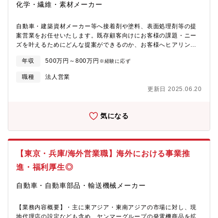
明性の高い環境? 国内営業と海外サプライチェーンの架け橋とな
化学・繊維・素材メーカー
る重要なポジション【他社との差別化ポイント】? 顧客の開発段
階から関与できる早期提案型営業? 技術サポート部門との連携に
自動車・建築資材メーカー等へ接着剤や塗料、表面処理剤等の提
より、付加価値の高いソリューション提案が可能? グローバル企
案営業をお任せいたします。既存顧客向けにお客様の課題・ニー
業ならではの、幅広い製品ポートフォリオを活用した営業【グロ
ズを叶えるためにどんな提案ができるのか、お客様へヒアリング
ーバルカンパニーとしてドイツにて上場】〇コベストロは、全世
を重ね、技術社員と同行訪問するなど調整しながら進めて頂きま
界で従業員数、約1万6千人規模のグローバルカンパニーとしてバ
年収
500万円～800万円
※経験に応ず
す。 【職務内容】・顧客への技術的提案営業・顧客の課題・用途
イエルグループから分離独立し、2015年9月にドイツで上場をい
に応じた製品選定・カスタマイズ提案・開発部門と連携し、塗料
たしました。これにより、将来の成長に必要な資金調達を自社で
職種
法人営業
の処方開発や改良内容を顧客へ説明・塗装条件や評価結果に関す
行うことができ、自社の戦略に基づく事業に注力しています。ま
更新日 2025.06.20
る技術打ち合わせ・試験対応・試作・量産導入における立ち合い
た、意思決定をスピーディーに行うことで、現在も成長に加速を
や技術サポート・新規顧客・新市場の開拓と既存顧客への深耕営
かけています。〇日本においてはポリウレタンとポリカーボネー
業＜顧客＞現在は商社を通しての営業の割合が多いですが、今後
トの革新的な応用開発で、すでに40年以上の実績があり、同事業
気になる
の方針として直接顧客へのアプローチに強化していきます。自動
内容では世界最高レベルの技術力を有する企業です。〇世界30ｶ国
車部品メーカー、電子機器メーカー、建材メーカー等＜製品＞自
以上のグローバルネットワークを活用し、日本だけでなくアジア
動車/電子材料/建材/各種産業向け機能性粘着接着剤、塗料、樹脂
太平洋や欧米での顧客の事業拡大をサポートしています。様々な
＜競合優位性＞同規模の同業他社が断るような難易度の高い案件
国籍、文化的背景を持つ同僚と協働することで、グローバルな視
【東京・兵庫/海外営業職】海外における事業推
(EX：反応に時間がかかる/温度管理が大変等)でも、技術力と設備
点で物事を捉え、プロフェッショナルなネットワークを構築する
体制(3工場)によって対応が可能です。【配属先】・営業部 営業
進・福利厚生◎
ことができます。先進的な取り組みや新しいアイデアに触れるこ
課 9名※坂井化学工業へ出向となります【魅力】■価格競争はせ
とができ、グローバル人材として活躍できる可能性が広がりま
ず、先行者利益を獲得していくことを重視した経営方針。世にな
自動車・自動車部品・輸送機械メーカー
す。また、コベストロは環境保護などにも力をいれており、サプ
い新技術を生み出す風土です。 ■自社開発とOEM事業の両輪を今
ライチェーンを通して、社会に貢献しながらやりがいをもって働
後も回していくことで安定した事業を行っております。
くことができます。
【業務内容概要】・主に東アジア・東南アジアの市場に対し、現
地代理店の設定なども含め、ヤンマーグループの発電機商品を拡