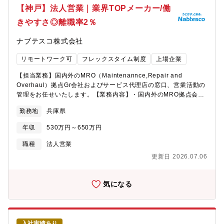
る、世界で羽ばたく9年間の軌跡>https://www.talent-
【神戸】法人営業｜業界TOPメーカー/働
て】・三菱グループの創業者岩崎彌太郎は政府より工部省長崎造
book.jp/mhi/stories/55954?
船局を借り受け、長崎造船所と命名して造船事業を開始したこと
きやすさ◎離職率2％
utm_source=GTCCLP_pukei&utm_medium=link&utm_campaign=rec
を契機に1884年に創業した同社は発電プラントなどの社会インフ
プラントエンジニア 幹部記事：グローバルな電力インフラを支
ラ、船舶、航空機などの輸送機器、大型ロケットなどの宇宙機器
ナブテスコ株式会社
える挑戦者──プラント技術部長が描く三菱重工の未来
に至るまでエンジニアリングとものづくりのグローバルリーダー
>https://www.talent-book.jp/mhi/stories/55955?
として、社会を牽引しております。・2025年3月期決算で受注高
リモートワーク可
フレックスタイム制度
上場企業
utm_source=GTCCLP_pugi&utm_medium=link&utm_campaign=rec
7.0712兆円、売上収益5.0271兆円、当期利益2,454億円等いずれ
集背景】当社では水素焚きもしくはアンモニア焚きのガスタービ
も過去最高であり、日本を代表する企業でありながら、さらなる
【担当業務】国内外のMRO（Maintenannce,Repair and
ン開発を進めると同時に、このガスタービンを用いたGTCC発電
成長を続けております。・在宅勤務、時間単位年休、フレックス
Overhaul）拠点Gr会社およびサービス代理店の窓口、営業活動の
プラントの開発と計画に取組んでいます。世界的な電力需要の増
タイム制度導入、えるぼし」「くるみん」の各認定等ワークライ
管理をお任せいたします。【業務内容】・国内外のMRO拠点会社
加とカーボンニュートラルに向けた動きを受け、国内外で三菱重
フバランスを整えた働き方が可能です。・パソナから入社実績が
およびサービス代理店の営業活動支援（特に新サービス製品）・
工が誇る高効率GTCC発電プラントへの要望が高まっています。
勤務地
兵庫県
多数あり、選考フローを熟知しておりますので、内定まで丁寧に
部品販売・修理およびメンテナンス工事販売に関連する顧客営業
現在、この分野は脱炭素社会の実現を目指す当社の中核を担う事
フォロー致します。
窓口担当・お客様からの技術問い合わせ受入担当（社内技術担当
業であり、近年の受注急増や今後の高操業が見込まれる中、一緒
年収
530万円～650万円
部署への技術相談、検討結果の客先へのフィードバック）・不適
に働く仲間を募集しています。これらは、脱炭素社会を実現する
合情報(クレーム）の処理および、再発防止・顧客仕様、納期を把
職種
法人営業
一員として活躍できる社会貢献度の高い仕事であり、またプロジ
握し、価格設定および納期管理・売掛金の請求、回収および回収
ェクト規模も大きく、高い達成感を得られる業務です 。日本国内
更新日 2026.07.06
スケジュール管理【配属部署・組織構成】・配属部門の「舶用カ
もしくは海外におけるカーボンニュートラルに向けた発電プラン
ンパニー サービス部」には営業グループ、技術グループ、業務
トの基本設計および受注業務を行います。【仕事の魅力・やりが
グループの3グループがあり、営業グループに配属予定・メンバー
気になる
い】・GTCC発電プラントというスケールの大きなプロジェクト
数：20代3名、30代2名、40-50代6名、合計11名【仕事のやりが
（数十億~数千億円規模）に携われます。・プロジェクトの取り纏
い・魅力】・営業担当として関係会社を巻き込みながら、お客さ
め業務を含むため、将来的にはプロジェクトマネージャーとして
まの要望に応え、顧客満足を達成できる・お客さまから、直接
も活躍できます。・海外での活躍の場も多数有ります。（お客さ
「ありがとう」などの感謝のお言葉をいただけることもあり、社
ま、パートナー協業、駐在等）・当社の世界最先端、最高峰の技
入社実績あり