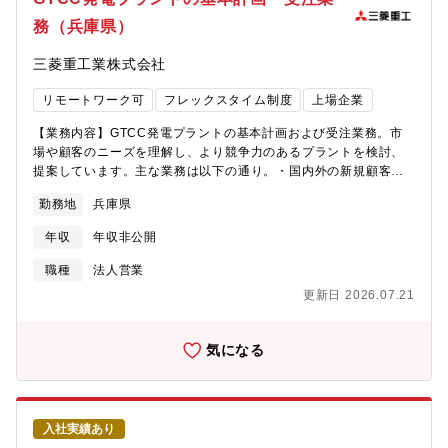
book.jp/mhi/stories/55954?
えています。【同社について】・三菱グループの創業者岩崎彌太
務（兵庫県）
utm_source=GTCCLP_pukei&utm_medium=link&utm_campaign=rec
郎は政府より工部省長崎造船局を借り受け、長崎造船所と命名し
プラントエンジニア 幹部記事：グローバルな電力インフラを支
て造船事業を開始したことを契機に1884年に創業した同社は発電
三菱重工業株式会社
える挑戦者──プラント技術部長が描く三菱重工の未来
プラントなどの社会インフラ、船舶、航空機などの輸送機器、大
>https://www.talent-book.jp/mhi/stories/55955?
型ロケット等の宇宙機器に至るまで、エンジニアリングとものづ
リモートワーク可
フレックスタイム制度
上場企業
utm_source=GTCCLP_pugi&utm_medium=link&utm_campaign=rec
くりのグローバルリーダーとして社会を牽引しております。・
集背景】当社では水素焚きもしくはアンモニア焚きのガスタービ
2025年3月期決算で受注高7.0712兆円、売上収益5.0271兆円、当
【業務内容】GTCC発電プラントの基本計画および受注業務。市
ン開発を進めると同時に、このガスタービンを用いたGTCC発電
期利益2,454億円等いずれも過去最高であり、日本を代表する企業
場や顧客のニーズを理解し、より競争力のあるプラントを検討、
プラントの開発と計画に取組んでいます。世界的な電力需要の増
でありながら、さらなる成長を続けております。・在宅勤務、時
提案しています。主な業務は以下の通り。・国内外の新規顧客、
加とカーボンニュートラルに向けた動きを受け、国内外で三菱重
間単位年休、フレックスタイム制度導入、「えるぼし」「くるみ
市場の開拓のための技術提案、プレゼン対応・新技術開発（水
工が誇る高効率GTCC発電プラントへの要望が高まっています。
勤務地
兵庫県
ん」の各認定等ワークライフバランスを整えた働き方が可能で
素・アンモニア焚きプラント、GTCC＋CCS等）・受注戦略の立
現在、この分野は脱炭素社会の実現を目指す当社の中核を担う事
す。・パソナから入社実績が多数あり、選考フローを熟知してお
案・プラント機器仕様検討（新規開発技術含む）・応札仕様書作
業であり、近年の受注急増や今後の高操業が見込まれる中、一緒
年収
年収非公開
りますので、内定まで丁寧にフォロー致します。
成・協業パートナーとの技術打合せ・お客様への技術説明、契約
に働く仲間を募集しています。これらは、脱炭素社会を実現する
交渉対応・受注活動における社内の技術取り纏め・窓口・プラン
職種
法人営業
一員として活躍できる社会貢献度の高い仕事であり、またプロジ
ト引渡し時の性能試験対応（現地）・その他、中長期的には、適
ェクト規模も大きく、高い達成感を得られる業務です 。日本国内
更新日 2026.07.21
性を見ながら海外拠点（米国、シンガポール、ドバイなど）での
もしくは海外におけるカーボンニュートラルに向けた発電プラン
駐在もご担当いただきます。担当する業務(製品)の範囲、ポジショ
トの基本設計および受注業務を行います。【仕事の魅力・やりが
ンとしては、ガスタービン発電設備、発電プラント全体・補機、
気になる
い】・GTCC発電プラントというスケールの大きなプロジェクト
プラント計装制御装置、のいずれかのグループにて上記業務を担
（数十億~数千億円規模）に携われます。・プロジェクトの取り纏
当頂きます。主には機械系知識が必要となる場面が多いですが、
め業務を含むため、将来的にはプロジェクトマネージャーとして
当部は技術取り纏めを行う部署であり、様々なバックグラウンド
も活躍できます。・海外での活躍の場も多数有ります。（お客さ
を持った社員が活躍しています。<プラントエンジニア 中堅社員
ま、パートナー協業、駐在等）・当社の世界最先端、最高峰の技
入社実績あり
記事：環境と技術の未来を切り拓く。プラントエンジニアが語
術でカーボンニュートラル実現に貢献できます。【同社につい