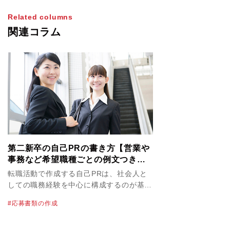
Related columns
関連コラム
第二新卒の自己PRの書き方【営業や
事務など希望職種ごとの例文つき】
｜転職エージェントのパソナキャリ
転職活動で作成する自己PRは、社会人と
ア
しての職務経験を中心に構成するのが基本
です。しかし、第二新卒の場合は、社会に
応募書類の作成
出てからの経験が浅いため、目立った実績
がないだけでなく、特筆すべきスキルも身