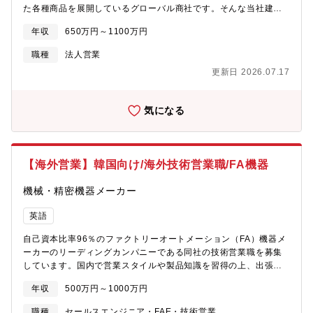
た各種商品を展開しているグローバル商社です。そんな当社建機
部品グループにおける営業担当をお任せいたします。【職務内
年収
650万円～1100万円
容】・神戸製鋼グループはじめとする国内外向け機械/部品/設備の
仕入れ・販売の営業となります。・業界の専門知識は入社後の
職種
法人営業
OJTなどでフォローしていくので、ご安心ください【配属先】■機
更新日 2026.07.17
械・溶接本部 機械ユニット 神戸機械部 建機部品グループ
【機械ユニットについて】■機械ユニットは、神戸製鋼グループの
製品をはじめ、世界中のお客様に最適な産業機械や電子・情報機
気になる
材を選定して仕組みとともに提供しております。■国内外の強固な
ネットワークによるサプライチェーンを用いた部材の調達とメン
テナンスの提供により、お客様の安定したものづくりに貢献すべ
く、物流機能を強化し、現地メンテナンス拠点を拡充していま
【海外営業】韓国向け/海外技術営業職/FA機器
す。■同ユニットの2024年度の売上高は約598億円、経常利益は
約23億円となります。【魅力】・年休120日、残業15～25時間程
機械・精密機器メーカー
度と就業環境良好・フレックスタイム制、在宅勤務制度あり・海
外駐在、管理職登用のキャリアパスあり・神戸製鋼グループ唯一
英語
の商社機能【同社について】■社会貢献度の高い商材私たちは、鉄
や非鉄金属をはじめとした素材、その原材料となる鉄鉱石や石
自己資本比率96％のファクトリーオートメーション（FA）機器メ
炭、製品にするために必要な機械など、社会になくてはならない
ーカーのリーディングカンパニーである同社の技術営業職を募集
ものを幅広く扱っています。■グローバル展開積極的なグローバル
しています。国内で営業スタイルや製品知識を習得の上、出張ベ
展開をしており、国内拠点よりも海外拠点の方が圧倒的に多いで
ースで韓国への営業活動を行っていただきます。将来的には全世
す。今後は海外主導のビジネスを加速させ、さらなるグローバル
年収
500万円～1000万円
界にある韓国企業をご担当いただきたいと考えております。【期
企業を目指しています。■少数精鋭な働き方ダイナミックで規模感
待する役割】『市場拡大・新規開拓』1986年 海外現地法人第一号
職種
セールスエンジニア・FAE・技術営業