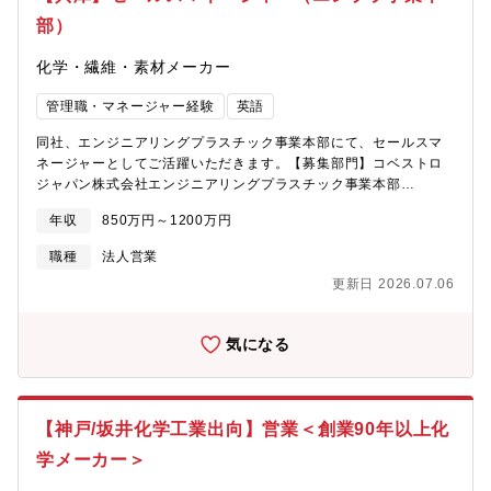
け継がれています。現在ではアメリカ、ドイツ、タイ、台湾、中
国、韓国にも拠点を持ち、国内外約1000社へと取引先を拡大して
部）
います。【取り扱い商材】FA機器・工場生産ラインで金型や加工
対象物を自動で固定あるいは交換する特殊な機器【顧客】・自動
化学・繊維・素材メーカー
車メーカー、通信機器メーカー・工作機器・プレス機械・射出成
型機などの機械メーカー【魅力】★実績やパフォーマンスが評価
管理職・マネージャー経験
英語
される実力主義の社風です（大きな成果を上げることで給与や賞
同社、エンジニアリングプラスチック事業本部にて、セールスマ
与に還元されます）。★アメリカ、ドイツ、タイ、台湾、中国、
ネージャーとしてご活躍いただきます。【募集部門】コベストロ
韓国など世界各国に拠点がございます。★将来的には、韓国にあ
ジャパン株式会社エンジニアリングプラスチック事業本部
る企業だけでなく、インドやメキシコなど、全世界にある韓国系
EE&A【職務内容】1. 既存大型顧客の営業・関係構築 ? 主要電子
企業を担当いただく予定です。
年収
850万円～1200万円
電器メーカーとの営業窓口 ? 定期的な顧客訪問、ニーズ把握、提
案営業 ? RFQ対応、技術提案資料作成、価格交渉 ? 顧客からのク
職種
法人営業
レーム対応、課題解決 ? アップセル・クロスセル提案による売上
更新日 2026.07.06
拡大 ? 顧客満足度管理2. 新規顧客開拓・市場開発【Hunter型営
業】 ? 新規顧客（電子電器メーカー、材料メーカー等）の開拓 ?
市場調査、顧客リスト作成、初期接触 ? テレコール、訪問営業で
気になる
の顧客ニーズ探索 ? 提案資料作成・プレゼンテーション ? 継続的
な新規開拓活動3. 営業サポート・情報管理 ? 営業データ・受注情
報の管理 ? 本社営業企画部への定期報告 ? 海外拠点との営業情報
共有 ? 営業活動のシステムへの記録・分析＜出張頻度＞国内：月1
【神戸/坂井化学工業出向】営業＜創業90年以上化
～2回海外：年1回程度【職位の特長】? 日本の主要電子電機メー
カーとの直接営業の機会? ポリマー材料・化学品の提案営業を通
学メーカー＞
じ、顧客の新製品開発を支援? 個人営業成績が直接評価される透