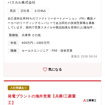
パスカル株式会社
業務内容は多様化しています。海外営業部は当社を代表してお客
様々なステージに応じた商務（契約）交渉、各種工事保険活用な
様・協業パートナー・銀行など多種多様なステークホルダーとコ
どの様々な手段を講じてリスクミニマイズするよう取り組み、長
英語
正社員
土日休み
ミュニケーションを取りながら、世界各国の案件組成から契約交
期に及ぶ海外プロジェクトでリスク管理していくことも海外営業
渉を経てプロジェクトを受注します。また、受注後のプロジェク
部の重要な業務の一つです。1.入札発照、引合、入札、注文受領
自己資本比率96％のファクトリーオートメーション（FA）機器メ
ト遂行においてはお客様を始めとした各ステークホルダーとの商
迄：市場、客先、他社情報の収集、商談取り組みフォーメーショ
ーカーのリーディングカンパニーである同社の技術営業職を募集
務交渉のみならず、機器出荷・現地工事管理などにもプロジェク
ンの組成、引合スコープ、仕様、条件の確認、見積業務、応札書
しています。国内で営業スタイルや製品知識を習得の上(最短半年
トチームとして深く関わり、お客様の大切な発電プラントをお客
類の準備、契約条件、仕様の確認/協議、契約書/注文書ドラフトの
～約3年)、同社海外拠点に赴任いただく予定です！【期待する役
様に引き渡しする迄、様々なやりがいのある仕事に携わることが
作成（主にリハビリ、保守等のサービス案件）2.受注から出荷
勤務地
兵庫県 その他
割】『市場拡大・新規開拓』1986年 海外現地法人第一号として米
出来ます。<職種紹介：最新鋭GTCC10台を納める超大型複合火力
迄：各種保険付保、輸送の手配（主に船による輸送）、出荷/輸出
国現地法人 Pascal Engineering Inc.設立後、パスカルの強みでも
発電所プロジェクト
手続き等3.代金回収4.お客様トラブル、製品不具合対応、求償活動
年収
600万円～1000万円
ある自動車業界への進出を進めて参りました。その後、中国、ド
>https://www.mhi.com/jp/recruit/shinsotsu/project/gtcc/【配属
5.リハビリ、アップグレード、保守メニュー提案、商談の具現
イツ、タイ、韓国など現在は世界中に拠点を構えています。新業
職種
セールスエンジニア・FAE・技術営業
組織】海外営業部【職場の雰囲気】・上司や同僚との距離が近
化、受注に向けた各種活動 など【扱う製品】■発電機・世界トッ
界への進出・海外市場のさらなる拡大をお任せいただける方をお
く、お互いに意見を出し合える風通しの良い職場です。・外国籍
プ3のシェア・将来性◎・今後欧米中東などどの地域でも需要が見
更新日 2026.08.04
待ちしております。【取り扱い商材】FA機器・工場生産ラインで
社員も在籍しています。・在宅勤務、フレックス勤務等可能で柔
込める見立て(電力の需要増大見込まれるため今後も安定的な需要
金型や加工対象物を自動で固定したり、交換する特殊な機器【顧
軟に働ける環境です。
が見込める)【募集背景】■世界各国における新設発電所建設の需
客】・自動車メーカー、通信機器メーカー・工作機器・プレス機
気になる
要は依然として高く、新規商談件数も多い状況である一方で、設
械・射出成型機などの機械メーカー【魅力】★実績やパフォーマ
備納入済お客様に対するアフターサービス事業の拡大にも注力
ンスが評価される実力主義の社風です（大きな成果を上げること
中。今後更に海外拠点、商社、現地パートナー（保守、工事会社
で給与や賞与に還元されます）。★アメリカ、ドイツ、タイ、台
等）と連携し、お客様の本社や発電所を訪問しながら密着したソ
湾、中国、韓国など世界各国に拠点がございます。
リューション営業が求められます。グローバルビジネスへの取組
入社実績あり
に意欲的、且つ、そのフィールドで次期グループリーダーを目指
発電プラントの海外営業【兵庫/三菱重
してみたい方を増員募集することとなりました。【配属部門】三
菱電機株式会社 電力システム製作所にて採用：入社後は三菱ジェ
工】