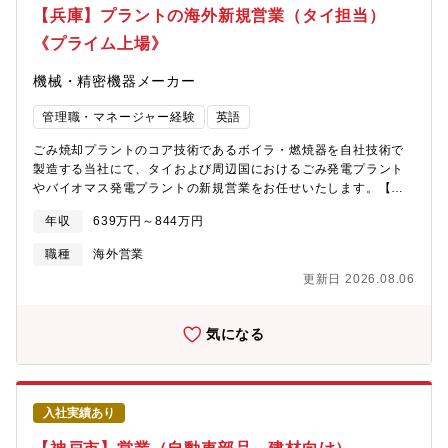
な機器・システムとして高い評価を受け、国内外で圧倒的なシェ
【兵庫】プラントの海外新規営業（タイ担当）
■在籍年数等に問わず、ボトムアップの社風で、実力や志向性に合
アを誇っています！★顧客からの情報収集・ニーズのサーチを行
わせて仕事を任せてもらえる環境。成長スピードが速いことが特
《プライム上場》
い、当社技術部が作成した開発資料をもとに、ユーザーの製品に
徴。 ■コミュニケーションが良好で風通しの良い職場環境。
合った機器の提案、営業、フォローを行っていただきます。★実
機械・精密機器メーカー
績やパフォーマンスが評価される実力主義の社風です（大きな成
果を上げることで給与や賞与に還元されます）。★アメリカ、ド
管理職・マネージャー経験
英語
イツ、タイ、台湾、中国、韓国など世界各国に拠点がございま
す。【勤務地】兵庫県伊丹市 ※大阪駅から1時間程度です！
ごみ焼却プラントのコア技術であるボイラ・燃焼器を自社技術で
製造する当社にて、タイおよび周辺国におけるごみ発電プラント
やバイオマス発電プラントの新規営業をお任せいたします。【同
社の台湾事業について】我が社のタイでの事業活動の歴史は長
年収
639万円～844万円
く、1959年以降、製糖産業を中心にバガス（サトウキビの搾りか
す）を燃料としたボイラを多数納入しています。また2002年バン
職種
海外営業
コクに現地法人（Siam Takuma Co Ltd,）を設立し、現地に根づ
更新日 2026.08.06
いた事業展開を行うとともに、近年ではタイだけでなく、周辺国
での新規プラントの営業を強化しています。なお、将来的にはタ
イ駐在の可能性があります。
気になる
入社実績あり