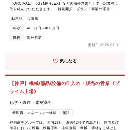
【ORCIVAL】【GYMPHLEX】などの海外営業として下記業務に
取り組んでいただきます。・新規開拓・ブランド事業の運営・海
外展示会でのバイヤー対応・予算・目標値の設定・売上分析・市
勤務地
兵庫県
場分析・ルートセールスなど、卸売営業に関するすべての業務。
ヨーロッパ、アジア、アメリカを中心とした海外企業（セレクト
年収
400万円～800万円
ショッ プ等）に対して新規開拓をメインに従事して頂きます。主
に年2回ヨーロッパで行われる展示会の反響営業や中国の百貨店や
職種
海外営業
韓国の既存顧客向けの営業も行います。■新規：既存の割合 ＝
更新日 2026.07.31
2:8程度■海外出張について ＝ 年に2～4回、長くて2週間程度
※ 株式会社ビショップ（セレクトショップBshop運営・小売業）
のグループ会社である株式会社ボーイズの配属となります※神戸
気になる
本社勤務 / 東京オフィス勤務 どちらもお選びいただけます
【神戸】機械/部品/設備の仕入れ・販売の営業《プ
ライム上場》
化学・繊維・素材商社
管理職・マネージャー経験
英語
神鋼商事グループは、国内13社、海外42社で構成され、国内及び
海外において鉄鋼・鉄鋼原料・非鉄金属・機械・溶材を主体とし