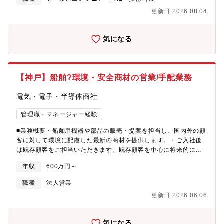
の大きい仕事を積極的に任せてもらえる風土があり、商社パーソ
として米国現地法人 Pascal Engineering Inc.設立後、パスカルの
ンとしてビジネスパーソンとしての一層の成長ができます。
更新日 2026.08.04
強みでもある自動車業界への進出を進めて参りました。その後、
中国、ドイツ、タイ、韓国など現在は世界中に拠点を構えていま
す。新業界への進出・海外市場のさらなる拡大を担当いただける
気になる
方をお待ちしております。【業務詳細】当社製品であるFA機器
は、工場生産ラインで金型や加工対象物を自動で固定あるいは交
換する特殊な機器で、世界中のメーカーで高いシェアを誇りま
す。海外における自動車メーカー、金型メーカー、家電メーカー
【神戸】船舶?環境・安全商材の営業/手配業務
などあらゆる産業業界の生産ライン効率化に向けた当社のFA機器
を提供する営業です。顧客からの情報収集・ニーズのサーチを行
電気・電子・半導体商社
い、当社技術部が作成した開発資料をもとに、ユーザーの製品に
合った機器の提案、営業を行います。ユーザーによって当社製品
管理職・マネージャー経験
の仕様は異なり、技術要素を含めたプレゼンテーションとなる
為、提案要素は担当企業によって様々です。既存顧客のフォロー
■業務概要・船舶用機器や部品の販売・提案を担当し、国内外の顧
をしながら、新規開拓を行っていただきます。【取り扱い商材】
客に対して環境に配慮した最新の商材を提供します。・ご入社後
FA機器・工場生産ラインで金型や加工対象物を自動で固定あるい
は既存顧客をご担当いただきます。既存顧客を中心に将来的には
は交換する特殊な機器【顧客】・自動車メーカー、通信機器メー
新規顧客の開拓も行います。英語力を活かして、グローバルな環
カー・工作機器・プレス機械・射出成型機などの機械メーカー
年収
600万円～
境でキャリアアップを目指せるポジションです。OJT研修を通じ
【出張頻度】約3か月に1回、1週間程度を目安に現地で情報収集や
て、上司や先輩社員と共に業務を学びながら、独り立ちを目指し
職種
法人営業
営業活動をいただくイメージです。（状況によって回数や期間は
ます。■職務詳細：・国内外の顧客に対する船舶用部品・機械の販
前後します。）【魅力】★実績やパフォーマンスが評価される実
更新日 2026.06.06
売・提案・顧客の要望をヒアリングし、最適なソリューションを
力主義の社風です（大きな成果を上げることで給与や賞与に還元
提供■取扱製品：船舶用機器／船舶用資材など・機関室内の監視カ
されます）。★アメリカ、ドイツ、タイ、台湾、中国、韓国など
メラ・新燃料関係の資機材・海賊対策用サーチライト・防火服や
世界各国に拠点がございます。★将来的には、韓国にある企業だ
気になる