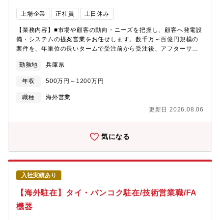
によりますが、各関係部門から数名がプロジェクト担当となり、1
プロジェクトでも社内で数十名から数百名規模のメンバーが携わ
上場企業
正社員
土日休み
ります。今回のポジションでは営業担当として設計、製造、建
設、調達等の社内部門のみならず、客先や協業先のパートナー等
【業務内容】■市場や顧客の動向・ニーズを把握し、顧客へ発電設
社外関係者とも連携、協調しながらプロジェクトを進めていきま
備・システムの提案営業をお任せします。数千万～百億円規模の
す。【依頼背景】昨今の脱炭素社会への移行を踏まえた発電設備
案件を、年単位の長いタームで受注前から受注後、アフターサー
の技術革新、また全世界的な電力需給のひっ迫を受けて、大型高
ビスまで幅広く担当して頂きます。【担当顧客】全世界（米州、
勤務地
兵庫県
効率ガスタ－ビンの世界的な需要が増え、海外各地からの旺盛な
欧阿中東、アジア各国）の電力会社、発電事業者【担当事業】発
引合を受けています。当社は大型高効率ガスタービン市場におけ
電設備・システムの新設及びアフターサービスの営業（海外顧客
年収
500万円～1200万円
る4年連続世界シェアNo.1の座を維持し、更に受注を拡大するた
との直接折衝、国内外での営業活動や海外拠点からの情報収集、
め、体制強化を図るため、働く仲間を募集いたします。【キャリ
それら情報に基づく販売戦略の立案・推進、市場動向把握、市場
職種
海外営業
アステップ】まずは、指導担当とペアを組み、これまでのご経験
戦略/機種戦略の立案、顧客への提案活動、見積、契約、輸出業務
更新日 2026.08.06
と親和性のある業務から始めていただくことを想定しています。
など）【具体的には…】■当社発電機システムの販売（含リハビリ
OJTや各種社内・部内教育等を通じてガスタービンに関する製品
工事、メンテナンスサービス）市場や顧客の動向・ニーズを把握
知識を習得頂きますので、異業界からの方も歓迎します。 異業
し、提案活動等により顧客との信頼構築を行います。海外拠点、
気になる
界から入社された方も多数います。そして、業務に慣れて頂いた
商社や現地パートナー等の社外組織とも連携しながら具体化した
のち、担当として独り立ちして頂いたのち、ゆくゆくはプロジェ
案件を受注に結び付ける活動をお任せします。■新設ビジネスでは
クトを最前線でリードして頂きたいと考えています。アメリカ、
三菱重工と連携し、ターゲット商談の受注に取り組みます。受注
ドバイ、シンガポールといったグローバルビジネスの最前線で、
後も三菱重工と連携し、発電機の納期通りの出荷、現地工程の円
入社実績あり
海外駐在も含めて活躍するチャンスがあります。【本ポジション
滑な進捗をサポートし、契約納期（運転開始）の確保などプロジ
の魅力】我々は三菱重工グループの中でも中核を担うGTCC事業
ェクト遂行期間中の様々な商務事項の対応・交渉に取り組んでい
【海外駐在】タイ・バンコク駐在/技術営業職/FA
部で大型高効率GTCC発電プラントの新規案件における海外顧客
ただきます。サービスビジネスでは各市場における受注戦略の立
機器
向け営業活動を実施しています。昨今の脱炭素社会への移行を踏
案、パートナーとの連携強化、お客様への提案活動に取り組み、
まえた発電技術革新、また全世界的な電力需給のひっ迫を受け、
受注につなげていただきます。■海外ビジネス、海外商談における