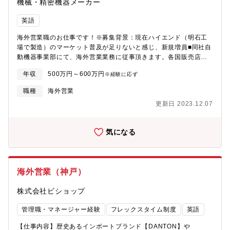
機械・精密機器メーカー
英語
海外営業職のお仕事です！※募集背景：現在ハイエンド（明石工
場で製造）のマーケット普及が足りないと感じ、新規増員■同社自
動機器事業部にて、海外営業業務に従事頂きます。各国販売店の
主要顧客訪問し販売活動、販売員・サービスマンの育成、各国の
年収
500万円～600万円
※経験に応ず
展示会参加、受注品の手配業務、マーケティング活動、商品企画
等々。【部署】自動機器事業部 営業課・同社売上の約60％を占
職種
海外営業
める組み合わせはかりの営業活動を行う部署【期待する役割】・
更新日 2023.12.07
欧米での本社製ハイエンド機種（計量包装ラインシステム）の受
注拡大・当社欧米子会社（上海大和）の営業メンバーと協力して
受注活動にあたり、また同子会社と日本本社内関係部門との諸調
気になる
整を行う・戦略的思考で自ら顧客開拓でき競合他社顧客を奪取す
る営業活動・自動機器の製品群と特徴を網羅的に理解した上で顧
客ニーズを汲み取った提案を行う※出向について：将来的に有り
→別の海外拠点の可能性もあり
海外営業（神戸）
株式会社ビショップ
管理職・マネージャー経験
フレックスタイム制度
英語
【仕事内容】歴史あるインポートブランド【DANTON】や