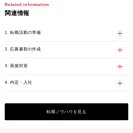
に付いておらず、何を書けばいいのかわか
Related information
らないという人もいるでしょう。そこで今
関連情報
回は、第二新卒者が自己PRを作成する際
のポイントや注意点について、例文を交え
てご紹介します。
1. 転職活動の準備
2. 応募書類の作成
3. 面接対策
4. 内定・入社
転職ノウハウを見る