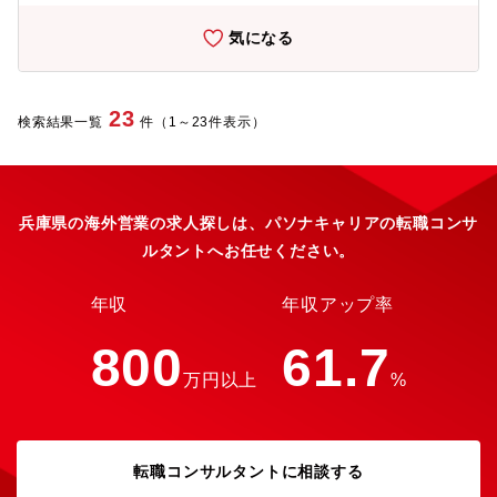
ASEAN、中東、ヨーロッパ、アメリカ、南米など全世界を股にか
けての仕事となります。 ※出張：最低月1回、期間は1～2週間、
気になる
国内出張も東京に最低月1回ペース程度であります。【配属部署】
海外事業部 営業部：3名【募集背景】事業拡大に伴う増員【魅
力】★業界トップシェア：“錫（すず）”添加剤のシェア80％以上
で競合はいません！★事業の安定性：5つの事業分野が異なってい
23
検索結果一覧
件（1～23件表示）
るため、1事業の状況により受ける影響が会社として少なく、安定
して長くご就業頂くことが可能です！★ニッチトップ：使用され
る製品分野も自動車部品、ガラスメーカー、アクリルパネル、塗
料や接着剤など多岐にわたり、また船底防汚用の塗料に入れる添
加剤は特許商材で世界で同社しか扱う事が出来ません。★福利厚
兵庫県の海外営業の求人探しは、パソナキャリアの転職コンサ
生も充実：社員食堂無料・実質負担0円の寮制度・有休消化率90％
ルタントへお任せください。
以上
年収
年収アップ率
800
61.7
万円以上
%
転職コンサルタントに相談する