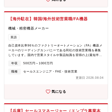
救命胴衣・ごみ圧縮機・その他船舶関連機器■組織構成：現在社
けでなく、インドやメキシコなど、全世界にある韓国系企業を担
員、派遣スタッフ含め8名の組織となっております。将来的にはプ
当いただく予定です。
レイングマネージャーとして活躍いただく可能性もあります。■ポ
ジションの魅力◎英語力や営業力を活かせます！国内の大手船社
【海外駐在】韓国/海外技術営業職/FA機器
や造船所とも多数のお取引があり、強固なパートナーシップを構
築。海外顧客の比率が7割以上と高く、海外出張し対面で商談やプ
機械・精密機器メーカー
レゼンを行うチャンスが多くあります。あなたのスキルを活かし
て海外のお客様に直接、製品やサービスの魅力を伝えてくださ
英語
い！
自己資本比率96％のファクトリーオートメーション（FA）機器メ
ーカーのリーディングカンパニーである同社の技術営業職を募集
しています。国内で営業スタイルや製品知識を習得の上(最短半年
～約3年)、同社海外拠点に赴任いただく予定です！【期待する役
年収
500万円～1000万円
割】『市場拡大・新規開拓』1986年 海外現地法人第一号として米
国現地法人 Pascal Engineering Inc.設立後、パスカルの強みでも
職種
セールスエンジニア・FAE・技術営業
ある自動車業界への進出を進めて参りました。その後、中国、ド
更新日 2026.08.04
イツ、タイ、韓国など現在は世界中に拠点を構えています。新業
界への進出・海外市場のさらなる拡大を担当いただける方をお待
ちしております。常に技術志向の企業として開発力に磨きをか
気になる
け、FA機器の構成部品の分野で「世界初」「国内唯一」といった
製品を多数生み出してきました。当社が所有する工業所有権（特
許など）は、現在では400件（申請中含む）を超えるまでになって
います。挑戦する社風は技術開発だけでなく、営業や経営にも受
【兵庫】セールスマネージャー（エンプラ事業本