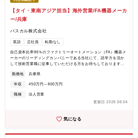
会・企業貢献の実感ができる【職場環境】残業：月平均30時間程
術でカーボンニュートラル実現に貢献できます。【プロジェクト
度出張：ほとんど無い（将来、顧客との面談や代理店の支援のた
【タイ・東南アジア担当】海外営業/FA機器メーカ
での求人職種の立ち位置・役割】プロジェクトの規模にもよりま
めの出張あり）有給取得率：約80％フレックスタイム制：あり
すが、各関係部門にて数名がPJの担当となります。今回のポジシ
ー/兵庫
（フレキシブルタイム：5:00-11:00/13:45-22:00、コアタイム：
ョンでは、所属するグループが担当するプラント設備の基本計
11:00-13:45）在宅勤務：あり転勤：将来、ご本人意思を確認し、
画、技術検討を行うとともに、取り纏め部門として、各関係部門
パスカル株式会社
海外拠点への赴任の可能性もあり【職場の雰囲気】・グループミ
との技術調整を行いながらPJを進めていきます。【キャリアパ
ーティングを開催し、各担当者の情報や課題を共有し各個の課題
ス・成長の機会】入社後は、経験や知識に応じた業務から担当頂
英語
正社員
転勤なし
解決を行っている・１ヵ月に一度の上司との面談で、業務からプ
くことになります。OJTを通じて製品知識やコミュニケーション
ライベートに関するトピックスまで密にコミュニケーションが図
スキルを高めながら、その後はPJの取り纏めやお客様や協業パー
自己資本比率96％のファクトリーオートメーション（FA）機器メ
れる・DXを積極的に活用（Salesforce）し効率化を推進中【キャ
トナーとの折衝や、新規開発技術検討等、より高度なスキルが求
ーカーのリーディングカンパニーである当社にて、語学力を活か
リアパス】国内外のサービス代理店担当営業を経験し、海外拠点
められる業務にステップアップしていきます。また、希望に応じ
して技術営業職に従事していただける方をお待ちしております！
長またはMROビジネスセールスのスペシャリストに育成予定【会
て、ガスタービンやプラント設計等の詳細設計部門への異動、各
【業務内容】・自動車関連・工作機械・プレス機メーカー等（現
社の魅力】～長期就業が可能な環境～ナブテスコでは毎年離職者
勤務地
兵庫県
市場の最前線である海外拠点への駐在(有期)を経験するキャリアパ
地法人含む）の技術部門に対する産業機械付帯機器の提案営業を
にその理由をアンケートしてデータを作成し、その分析結果を社
スも有ります。これらの過程を通して、個々が目指す専門知識の
お任せします。・国内で営業スタイルや製品知識を習得の上（最
員の労務管理改善や各種施策につなげています。自己都合退職率
年収
450万円～800万円
習得やマネージメントスキルを身に着けることが出来ます。
短半年～約3年）、出張ベースでインドや東南アジアでの営業をご
は過去２％前後で推移しており、平均勤続年数は17年と長期就業
担当いただきます。※出張頻度…約3ヶ月に1回程、1週間程度を目
職種
法人営業
されています。これらの背景には、ノー残業デーや有給休暇取得
安に現地で情報収集いただくイメージです。【期待する役割】
率アップの推進など、ワークライフバランス実現に向けたさまざ
更新日 2026.08.04
『市場拡大・新規開拓』【取り扱い商材】FA機器・工場生産ライ
まな制度を導入していることが挙げられます。全社的に残業時間
ンで金型や加工対象物を自動で固定したり、交換する特殊な機器
は月平均24時間で、有給休暇取得率は83.3％、育児休暇の取得＆
【顧客】・自動車メーカー、通信機器メーカー・工作機器・プレ
気になる
復職率は100％など、従業員満足度の高い職場づくりが実施されて
ス機械・射出成型機などの機械メーカー【魅力】★世界トップ企
おります。 ～事業優位性～■各分野に欠かせない基幹部品で多数
業の生産ラインや機械をサポートし、自動化・省力化から安全な
のシェアNo.1製品を保有。 ■多様な事業ポートフォリオが事業環
環境づくりに大きく貢献。★製品の高品質化・高性能化に不可欠
境の変化を相互補完。■世界のリーディングカンパニーが取引先。