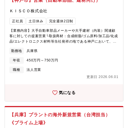
【神戸市】営業（自動車部品、建材向け）
ＫＩＳＣＯ株式会社
正社員
土日休み
完全週休2日制
【業務内容】大手自動車部品メーカーや大手建材（内装）関連顧
客に対しての提案営業└取扱商材：合成樹脂/ゴム原料/加工品/化成
品/エレクトロニクス材料等当社発祥の地である神戸において、長
年取引している顧客との関係を基盤に、新規顧客やテーマの開拓
勤務地
兵庫県
を行い、新規開発に取り組むことで、新しいマーケットや分野に
挑戦できる環境を整えています。【組織構成】営業所統括本部 神
年収
450万円～750万円
戸営業所所長（50 代）1 名、課長(50 代）2 名、総合職 2 名、事
務職 3 名
職種
法人営業
更新日 2026.06.01
気になる
【兵庫】プラントの海外新規営業（台湾担当）
《プライム上場》