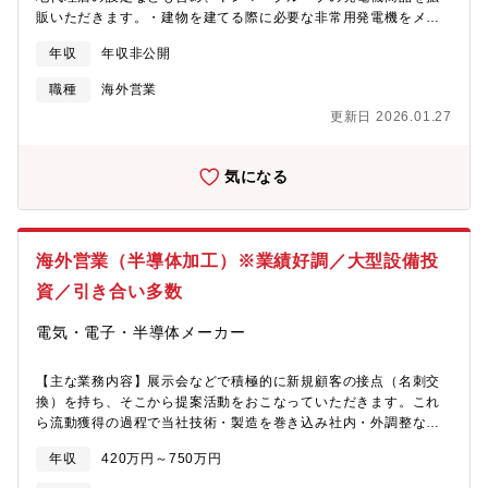
販いただきます。・建物を建てる際に必要な非常用発電機をメー
カーやゼネコン、サブコンに向けて拡販することがミッションで
年収
年収非公開
す。【募集背景】発電機業界の市場拡大とヤンマー社の発電機事
業売上増加に伴う増員【担当いただく具体的な内容】・フロント
職種
海外営業
営業職として発電機販売施策の検討、商流の設定/関係者との交渉
更新日 2026.01.27
(代理店への営業と直販のどちらもご対応していただきます。ご希
望に応じて比率も選べます)・中期事業計画の策定、投資検討/回収
フォロー・顧客：アジア(フィリピン、韓国、台湾など)の日系顧客
気になる
（メーカー、ゼネコン、サブコン等）・2,3か月に1回海外出張有
【製品情報】「ディーゼル非常用発電システム」「「himoinsa
generator」」など
https://www.yanmar.com/jp/energy/emergency_generator/【組
海外営業（半導体加工）※業績好調／大型設備投
織構成】海外営業部 発電営業グループ：統括部長1名、メンバー
東京3名 尼崎4名 年齢：30~50代【部門ミッション】・ES部門
資／引き合い多数
の海外事業拡大への支援・現中期計画で海外売上比率は倍増して
おり、次期中期計画で発電機のグローバルプレーヤーとなる為の
電気・電子・半導体メーカー
推進力として、ご活躍を期待しています。【やりがい・PR】・ロ
ジカルに、自由に考え、投資を事業を前に進めることができる組
【主な業務内容】展示会などで積極的に新規顧客の接点（名刺交
織です。・自分の努力が結果に反映されること、顧客との信頼関
換）を持ち、そこから提案活動をおこなっていただきます。これ
係を築くことを、海外事業の関係者と実践することができま
ら流動獲得の過程で当社技術・製造を巻き込み社内・外調整など
す。・企業の魅力を発信したり、社内外の人とコミュニケーショ
を行う為、社内外に対する、交渉力がある方を求めています。ま
ンをとったりする機会が多く、自分の成長を感じます。【キャリ
年収
420万円～750万円
た、多数の顧客（新規・既存）に訪問し業界のトレンド・ニーズ
アアップイメージ】・営業グループ課長として部下をまとめ
を引出し、今後会社として進むべき業務を拾い上げ、新たな加工