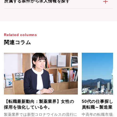
所属する条件から求人情報を探す
Related columns
関連コラム
【転職最新動向：製薬業界】女性の
50代の仕事探し
採用を強化している今。
員転職～製造業（
編～
製薬業界では新型コロナウイルスの流行に
中高年の転職市場が