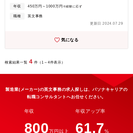
へ展開。社内調整、資料作成後、顧客へ回答。⇒顧客とのWEB会
年収
450万円～1000万円
※経験に応ず
議、資料やメール等の英訳和訳⇒顧客来社時の通訳対応※日本に
いながら英語を生かせ、海外好きの同僚と楽しく働ける職場
職種
英文事務
更新日 2024.07.29
気になる
4
検索結果一覧
件（1～4件表示）
製造業(メーカー)の英文事務の求人探しは、パソナキャリアの
転職コンサルタントへお任せください。
年収
年収アップ率
800
61.7
万円以上
%