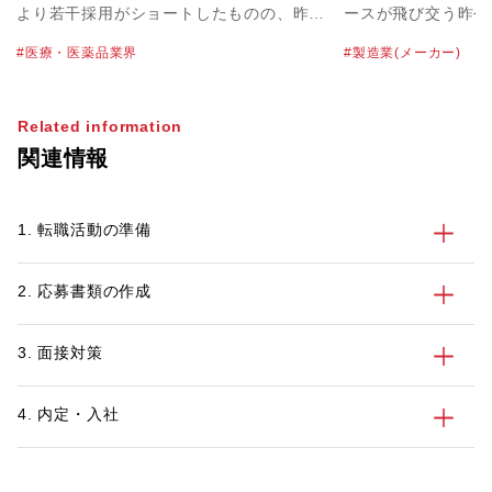
より若干採用がショートしたものの、昨年
ースが飛び交う昨今
４月に発令された1回目の緊急事態宣言が
業（メーカー）で機
医療・医薬品業界
製造業(メーカー)
明けてからは、積極的に採用を行っている
系エンジニア・電子
企業を多くお見受けしました。パソナの医
種で活躍してきた5
薬品チームにおいても医薬品マーケット全
後の働き方を考え、
Related information
体で昨対比約130％、特に先発薬メーカー
リアに合った会社に
関連情報
では昨対比170％まで大きく伸びました。
方もいらっしゃるの
現在も引き続き、採用活動は活発な状況で
「50歳を超えたこ
す。 本記事では、その中でも企業からの
つかるのか？」「5
1. 転職活動の準備
要望が高まる「女性」の採用にフォーカス
のようなアピール方
をあてていきたいと思います。
でいる方向けに、パ
ハイキャリア層の転
2. 応募書類の作成
っているキャリアコ
今の50代製造業エ
向や転職成功事例、
3. 面接対策
介します。
4. 内定・入社