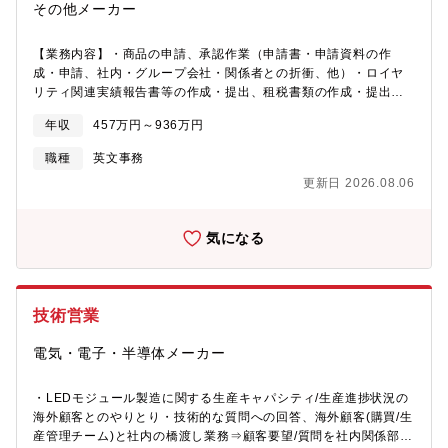
その他メーカー
【業務内容】・商品の申請、承認作業（申請書・申請資料の作
成・申請、社内・グループ会社・関係者との折衝、他）・ロイヤ
リティ関連実績報告書等の作成・提出、租税書類の作成・提出、
支払い処理、他・契約締結サポート（契約内容チェック、社内・
年収
457万円～936万円
グループ会社との折衝、先方への打診、他）・証紙の手配業務サ
ポート（証紙の申請、受領、検品チェック、依頼元へのお渡し、
職種
英文事務
他）・輸入許諾書の手配・その他付随業務（専用システムの使
更新日 2026.08.06
用、管理表の更新、ファイリング、スキャン業務、等）
気になる
技術営業
電気・電子・半導体メーカー
・LEDモジュール製造に関する生産キャパシティ/生産進捗状況の
海外顧客とのやりとり・技術的な質問への回答、海外顧客(購買/生
産管理チーム)と社内の橋渡し業務⇒顧客要望/質問を社内関係部署