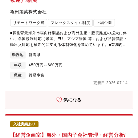
歓迎）/新潟
亀田製菓株式会社
リモートワーク可
フレックスタイム制度
上場企業
■募集背景海外市場向け製品および海外生産・販売拠点の拡大に伴
い、各国規制対応（米国、EU、アジア諸国 等）および品質保証・
輸出入対応を横断的に支える体制強化を進めています。■業務内容
品質保証部にて、担当マネージャーおよび関係部署と連携し、海
勤務地
新潟県
外輸出・規制・監査対応に関わる下記業務を担当いただきます。
※経験・スキルに応じ、補助業務から段階的に担当範囲を拡大し
年収
450万円～680万円
ます。・英文メール返信・各国法規制情報の調査、整理、社内展
開・海外向け提出資料、輸出入関連の品質・法規書類の作成、レ
職種
貿易事務
ビュー、管理・関係部署（購買、製造、営業、物流 等）との連
更新日 2026.07.14
携、調整 ・国内食品（米菓）に関する一般業務として、製品表示
の作成、原材料規格書類の確認、カルテ作成などの実務を担
当。・海外輸出製品に関する品質保証業務（補助程度）海外事業
気になる
の拡大に伴い、本社には各国規制や食品安全を踏まえた品質保証
体制を統括する役割が求められています。本ポジションでは、国
内外の法規制や社内基準に基づき、リスクを整理・管理しなが
ら、関係部署や海外拠点と連携し、品質保証体制の維持・改善を
入社実績あり
支えることが期待されています。■入社後のお仕事と将来的なキャ
リアパス入社後：海外規制・品質対応の主担当候補としての実務
【経営企画室】海外・国内子会社管理・経営分析/