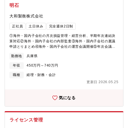
および、国内米菓・食品に関する品質実務を担当。中期的に：主
明石
任・係長として担当領域をリード、後輩育成にも関与将来的に：
海外規制・品質保証の中核人材・海外拠点・新規市場立ち上げ時
大和製衡株式会社
の品質・規制対応責任者マネージャーとして組織運営を担うキャ
リアも可能■得られる経験・スキル・原料から製品まで一貫した監
正社員
土日休み
完全週休2日制
査・是正・報告業務のスキル・国内外の監査・規制対応の実務経
験・関連部門（購買・開発・生産など）との連携力、調整力・多
①海外・国内子会社の月次損益管理・経営分析、半期年次連結決
様な食品カテゴリー（常温・チルド・冷凍）における品質保証の
算対応②海外・国内子会社の内部監査③海外・国内子会社の稟議
応用力（記載位置の変更）■本ポジションのやりがい・社会的責任
申請とりまとめ④海外・国内子会社の運営会議開催⑤年次会議ス
の大きい「食の安全」を支える重要なポジション・品質保証の
ケジュール案画⑥海外・国内子会社管理規定更新メイン業務は
「仕組みそのもの」を設計できるやりがい・経験を活かしなが
勤務地
兵庫県
①・③が通常業務となります。■募集背景：増員募集（語学力強
ら、幅広いスキルと実績を積み重ねていける職場です。・新カテ
化）
ゴリー・新市場（海外）など、未踏領域の品質保証に挑戦できる
年収
450万円～740万円
（記載位置の変更）■部署の構成・雰囲気品質保証部 部長・
職種
経理・財務・会計
MG └ 品質保証チーム ※ 本ポジション └ 品質分析チーム └
品質監査チーム品質保証部は、ベテランから若手までバランスの
更新日 2026.05.25
とれた人員構成となっており、風通しがよく、実直で落ち着いた
雰囲気が特徴です。経験や立場にかかわらず、改善提案や新しい
気になる
アイデアを歓迎する風土があり、現場主導での体制づくりにも積
極的に取り組んでいます。困った時には周囲と相談しながら進め
られるチーム文化が根づいており、「個人で抱え込まず、チーム
で支える」姿勢が定着しています。
ライセンス管理