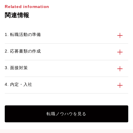
やすいのが特徴のひとつです。なかには転
Related information
職で不動産業界を目指すにあたって、仕事
関連情報
内容や必要なスキルを正しく知っておきた
いという方も多いかもしれません。 この
記事では、不動産業界を目指す方に向け
1. 転職活動の準備
て、業界の特徴や主な仕事内容、不動産業
界で働くメリット・デメリット、活かせる
資格とスキル、転職活動のポイントを紹介
2. 応募書類の作成
します。
3. 面接対策
4. 内定・入社
転職ノウハウを見る