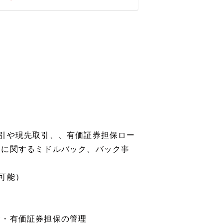
引や現先取引、、有価証券担保ロー
務に関するミドルバック、バック事
可能）
金・有価証券担保の管理