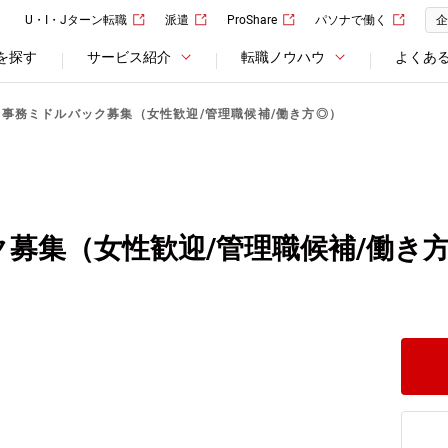
U・I・Jターン転職
派遣
ProShare
パソナで働く
企
を探す
サービス紹介
転職ノウハウ
よくあ
券事務ミドルバック募集（女性歓迎/管理職候補/働き方◎）
募集（女性歓迎/管理職候補/働き