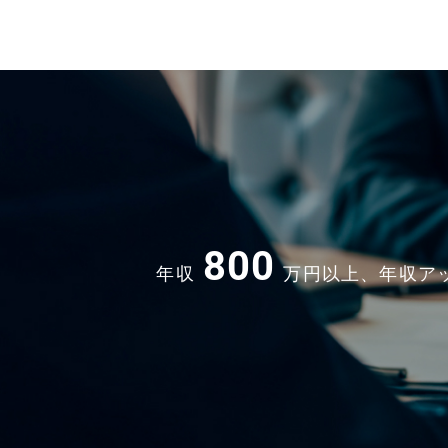
800
年収
万円以上、年収ア