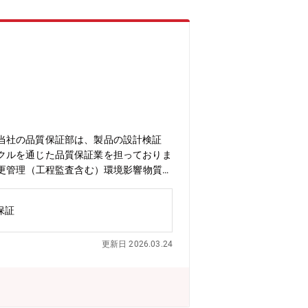
当社の品質保証部は、製品の設計検証
クルを通じた品質保証業を担っておりま
ビューの実施仕入先との品質改善会議
りながら、上記の業務のスぺシャリスト
保証
ができる方・コンプライアンス感覚と不
更新日 2026.03.24
極的に活動することができる方【当社に
常に重要な役割です。