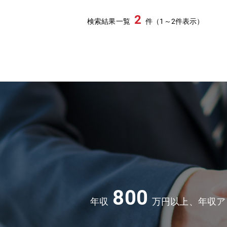
2
検索結果一覧
件（1～2件表示）
800
年収
万円以上、年収ア