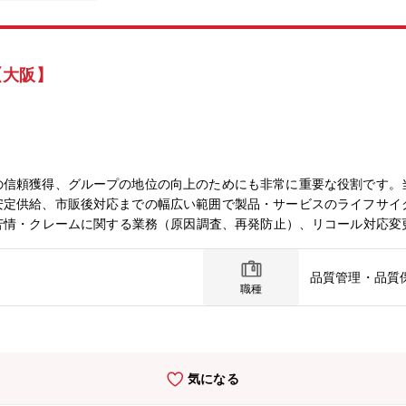
【大阪】
の信頼獲得、グループの地位の向上のためにも非常に重要な役割です。
安定供給、市販後対応までの幅広い範囲で製品・サービスのライフサイ
等）デザインレビュー品質保証契約書締結推進（未締結先）、契約書レ
る役割関係する仕入先・取引先・営業担当とのコミュニケーションをと
品質管理・品質
0代2名、30代2名、20代2名）【募集背景】品質保証
職種
ーム体制の構築のため《求める人物像》・改善意識が高く、論理的志向
おられる方・相手の立場に立って物事を考えることができる方・自ら積
グループの中でも顧客の信頼獲得、グループの地位の向上のためにも非
気になる