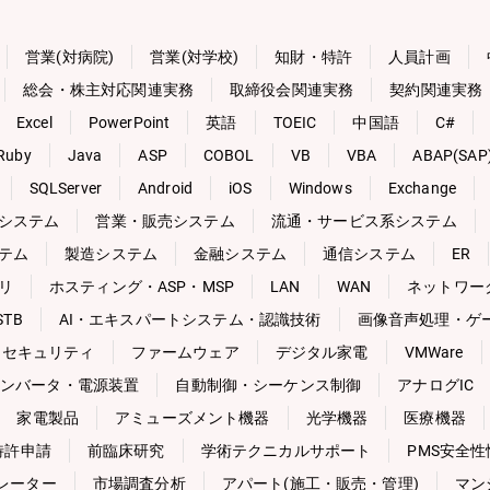
営業(対病院)
営業(対学校)
知財・特許
人員計画
総会・株主対応関連実務
取締役会関連実務
契約関連実務
Excel
PowerPoint
英語
TOEIC
中国語
C#
Ruby
Java
ASP
COBOL
VB
VBA
ABAP(SAP
SQLServer
Android
iOS
Windows
Exchange
システム
営業・販売システム
流通・サービス系システム
テム
製造システム
金融システム
通信システム
ER
リ
ホスティング・ASP・MSP
LAN
WAN
ネットワー
TB
AI・エキスパートシステム・認識技術
画像音声処理・ゲ
セキュリティ
ファームウェア
デジタル家電
VMWare
ンバータ・電源装置
自動制御・シーケンス制御
アナログIC
家電製品
アミューズメント機器
光学機器
医療機器
特許申請
前臨床研究
学術テクニカルサポート
PMS安全
レーター
市場調査分析
アパート(施工・販売・管理)
マン