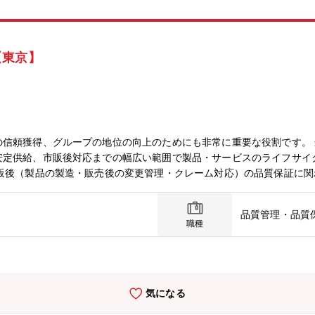
【東京】
ループの地位の向上のためにも非常に重要な役割です。 当社の品質保証部は、製品の設計検証
安定供給、市販後対応までの幅広い範囲で製品・サービスのライフサイ
品質管理・品質
ーションをとりながら、上記の業務のスぺシャリストとしての 活躍を期待しています。（
職種
ができる方。・相手の立場に立って物事を考える事が出来る方。・関係
プの中でも顧客の信頼獲得、グループの地位の向上のためにも非常に重
気になる