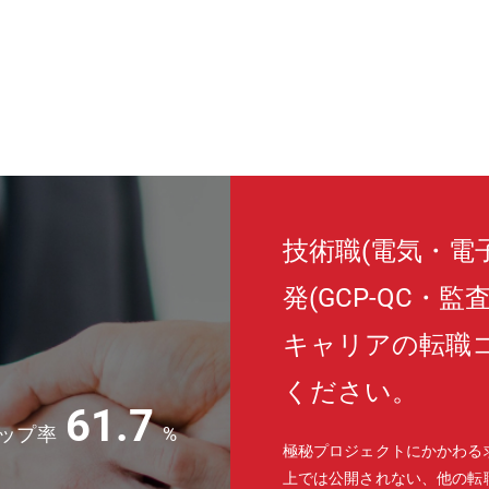
技術職(電気・電
発(GCP-QC・
キャリアの転職
ください。
61.7
ップ率
%
極秘プロジェクトにかかわる
上では公開されない、他の転