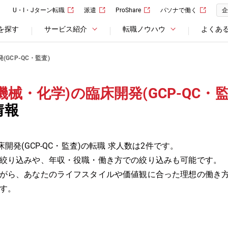
U・I・Jターン転職
派遣
ProShare
パソナで働く
企
を探す
サービス紹介
転職ノウハウ
よくあ
(GCP-QC・監査)
械・化学)の臨床開発(GCP-QC・監
情報
開発(GCP-QC・監査)の転職 求人数は2件です。
絞り込みや、年収・役職・働き方での絞り込みも可能です。
がら、あなたのライフスタイルや価値観に合った理想の働き
す。