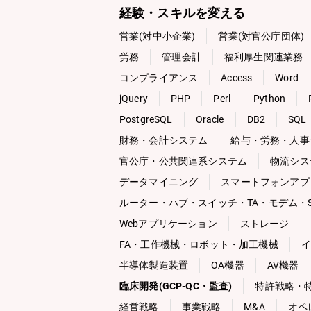
経験・スキルを変える
営業(対中小企業)
営業(対官公庁団体)
労務
管理会計
福利厚生関連業務
コンプライアンス
Access
Word
jQuery
PHP
Perl
Python
PostgreSQL
Oracle
DB2
SQL
財務・会計システム
給与・労務・人事
官公庁・公共関連系システム
物流シス
データマイニング
スマートフォンアプ
ルーター・ハブ・スイッチ・TA・モデム・S
Webアプリケーション
ストレージ
FA・工作機械・ロボット・加工機械
イ
半導体製造装置
OA機器
AV機器
臨床開発(GCP-QC・監査)
特許戦略・
経営戦略
事業戦略
M&A
オペ