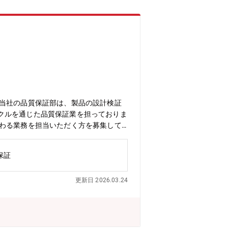
クルを通じた品質保証業を担っておりま
保証
業務ロ
更新日 2026.03.24
構築力に長けている方。【当社にとって
要な役割です。