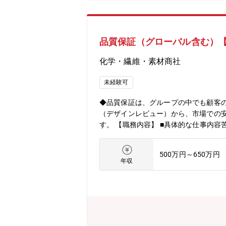
品質保証（グローバル含む）
化学・繊維・素材商社
未経験可
◆品質保証は、グループの中でも顧客
（デザインレビュー）から、市場での
す。 【職務内容】 ■具体的な仕事内容苦情・クレームに関する業務（原因調査、再発防止）、リコール対応変更管理（工程監査含む）環境影響物質の
調査対応外注先管理（監査、品質改善
（定期）、仕入先監査 など■ 期待す
500万円～650万円
としての活躍を期待しています。（業務ローテーションあり） 【組織構成】大阪・東京10名（4
年収
部方針に基づく専門家育成へ向けたチ
測の事態における臨機応変さを持って
とっての品質保証業務】品質保証は、