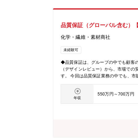
品質保証（グローバル含む）
化学・繊維・素材商社
未経験可
◆品質保証は、グループの中でも顧客の信頼獲得、グ
（デザインレビュー）から、市場での
す。 今回は品質保証業務の中でも、市販後（製品の製造・販売後の変更管理・クレーム対応）の品質保証に関わる業務を担当いただく方を募集して
おります。 【職務内容】 苦情・クレームに関する業務（原因調査、再発防止）、リコール対応 変更管理（工程監査含む） 環境影響物質の調査対応
体制監査（既存仕入先；定期） 品質保証契約書締結推進（未締結先）、契約書レビューの実施 仕入先との品質改善会議（定期）など ■ 期待する役割
550万円～700万円
関係する仕入先・取引先・営業担当とのコミュニケ
年収
ーテーションあり） 【組織構成】大阪・東京10名（40代2名、30代2名、20代2名）【募集背景】品質保証部方針に基づく専門家育成へ向けたチーム
体制の構築のため 《求める人物像》・コンプライアンス感覚と不測の事態における臨機応変さを合わせもつこと。・改善意識を高く持っておりマネ
ジメント能力がある方。・論理的思考
の品質保証業務】品質保証は、グルー