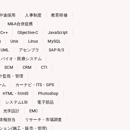
中途採用
人事制度
教育研修
M&A合併提携
C++
Objective-C
JavaScript
)
Unix
Linux
MySQL
UML
アセンブラ
SAP R/3
バイオ・医療システム
SCM
CRM
CTI
ク監視・管理
ーム
カーナビ・ITS・GPS
HTML・html5
Photoshop
システムLSI
電子部品
光学設計
EMC
性情報担当
リサーチ・市場調査
ション(施工・販売・管理)