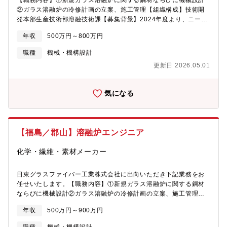
【職務内容】①新規ガラス溶融炉に関する鋼材ならびに機械設計
の中に送り出している為、安定性が高く、着実に売上を伸ばして
②ガラス溶融炉の冷修計画の立案、施工管理【組織構成】技術開
ます。自動車以外にも家電・電気業界と幅広く取引を行っており
発本部生産技術部溶融技術課【募集背景】2024年度より、ニーズ
ます。過去最高益を達成しており業績拡張中です。
対応力及び機動力の強化を図るべく、組織体制の改変を行いま
年収
500万円～800万円
す。その中でも電子材料事業本部では高速通信技術の発達や生成
AIの普及に伴い、電気特性や熱特性に優れたスペシャルガラスを
職種
機械・機構設計
中心とした当社ガラスクロスに対して高いニーズを得ておりま
更新日 2026.05.01
す。当社ではスペシャルガラスの生産量の拡大を計画しており、
ガラス溶融炉についても増築を検討しております。本ポジション
では、新たに建設されるスペシャルガラス溶融炉に関するコンセ
気になる
プト設計ならびに築炉計画の運営を行っていただきます。【魅
力】★技術力が世界的に注目されているグローバル企業★グラス
ファイバー細番手素材で世界TOPシェア★グラスファイバー事業
は、5Gを用いた高速大容量通信の実現に伴う基地局やデータセン
【福島／郡山】溶融炉エンジニア
ター向け素材の需要が伸長中です！★待遇や福利厚生・社風も良
く社員定着率が高いのが特徴。長期就労可能です！【福島・勤務
化学・繊維・素材メーカー
地について】■新幹線で都心へのアクセスも良く、地方就業者に人
気のエリアです。
https://www.nittobo.co.jp/recruiting/kiden/fukushima/index.html
日東グラスファイバー工業株式会社に出向いただき下記業務をお
■車通勤可（工場内は車もしくは自転車での移動となります。）■
任せいたします。【職務内容】①新規ガラス溶融炉に関する鋼材
転勤：当面無 ※福島県および北関東中心に転勤の可能性がござ
ならびに機械設計②ガラス溶融炉の冷修計画の立案、施工管理
います。【グラスファイバー事業について】同社は世界トップク
【組織構成】技術開発本部生産技術部エンジニアリンググループ
年収
500万円～900万円
ラスの技術とシェアを誇ります。市場ニーズに応える、世界で最
【募集背景】2024年度より、ニーズ対応力及び機動力の強化を図
も細いヤーン(糸)の安定した品質での生産力、低誘電性(NEガラ
るべく、組織体制の改変を行います。その中でも電子材料事業本