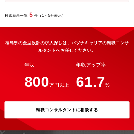
ります。本ポジションでは、新たに建設されるスペシャルガラス
二重構造糸(CSY)等を中心に展開しています。※グラスファイバ
溶融炉に関するコンセプト設計ならびに築炉計画の運営を行って
ー事業では、世界シェア上位の半導体パッケージ基板等に用いる
いただきます。【魅力】★技術力が世界的に注目されているグロ
5
検索結果一覧
件（1～5件表示）
細番手ヤーン、スマートフォン筐体、自動車部材等に用いる複合
ーバル企業★グラスファイバー細番手素材で世界TOPシェア★グ
材料、多目的スタジアム等で用いる樹脂コーティング膜材、断熱
ラスファイバー事業は、5Gを用いた高速大容量通信の実現に伴う
材（グラスウール）など幅広い用途で使われています。また、体
基地局やデータセンター向け素材の需要が伸長中です！★待遇や
外診断用医薬品を軸とするメディカル事業、機能性ポリマーを軸
福利厚生・社風も良く社員定着率が高いのが特徴。長期就労可能
とするスペシャリティケミカルス事業も行っています。■日東紡グ
です！【福島・勤務地について】■新幹線で都心へのアクセスも良
福島県の金型設計の求人探しは、パソナキャリアの転職コンサ
ループは、「社員の成長が会社の成長」であることを信じ、社員
く、地方就業者に人気のエリアです。
ルタントへお任せください。
に成長と自己実現の機会を提供しています。充実した福利厚生は
https://www.nittobo.co.jp/recruiting/kiden/fukushima/index.html
勿論、入社年次・昇進に応じた研修の実施、スキルUP支援を通じ
■車通勤可（工場内は車もしくは自転車での移動となります。）■
て社員の成長を促す環境を整えています。
転勤：当面無 ※福島県および北関東中心に転勤の可能性がござ
年収
年収アップ率
います。【グラスファイバー事業について】同社は世界トップク
ラスの技術とシェアを誇ります。市場ニーズに応える、世界で最
800
61.7
も細いヤーン(糸)の安定した品質での生産力、低誘電性(NEガラ
万円以上
%
ス)/高強度・低熱膨張(Tガラス)製品、紡糸・織工程双方を保持す
る等、多くの強みを持っています。【同社の特徴】■1923年、繊
維メーカーとして設立。90年以上にわたり、グラスファイバー事
業、メディカル事業等を手掛けています。レディース衣料業界で
は国内で圧倒的なシェアの接着芯地、ストレッチ素材の先駆けの
転職コンサルタントに相談する
二重構造糸(CSY)等を中心に展開しています。※グラスファイバ
ー事業では、世界シェア上位の半導体パッケージ基板等に用いる
細番手ヤーン、スマートフォン筐体、自動車部材等に用いる複合
材料、多目的スタジアム等で用いる樹脂コーティング膜材、断熱