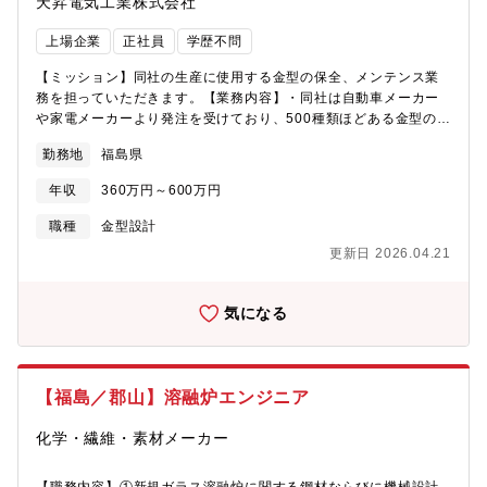
天昇電気工業株式会社
上場企業
正社員
学歴不問
【ミッション】同社の生産に使用する金型の保全、メンテンス業
務を担っていただきます。【業務内容】・同社は自動車メーカー
や家電メーカーより発注を受けており、500種類ほどある金型の管
理を行っております。工場の生産スケジュールに合わせて業務計
勤務地
福島県
画がなされております。金型を分解し、割れなどの状態を確認
し、必要に応じて修理を行います。また、不良品が出た場合の部
年収
360万円～600万円
品購買も担当いたします。【配属組織】技術部は約50名の組織
で、平均年齢35才です。【事業内容】同社は、プラスチックの成
職種
金型設計
形加工メーカーです。プラスチック製品の製造販売及びプラスチ
更新日 2026.04.21
ック金型の設計製作を行っています。プラスチックは木材などの
代替品、さらには鉄やセラミックなどを超えるポリマーとして、
現代社会には欠かすことのできない役割を担っています。同社は
気になる
1940年、プラスチック産業の黎明期にスタートした草分け的存在
で、日本を代表する成形加工総合メーカーを目指して着実な歩み
を続け、現在では日本に5つ、海外に3つの生産拠点を有していま
す。今後ＥＶやＰＨＶの普及が見込まれる中で、同社のプラスチ
【福島／郡山】溶融炉エンジニア
ック部品は更なる需要が見込まれています。また、更なる安定し
た経営基盤を築くためにも、自動車部品以外の家電・ＯＡ機器部
化学・繊維・素材メーカー
品や同社オリジナル製品の拡販にも力を入れています。幅広い分
野の大手企業との取引実績があり、皆様の生活に身近な製品を世