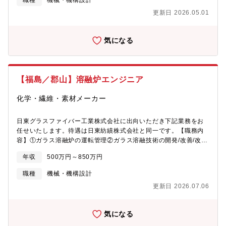
職種
機械・機構設計
ス)/高強度・低熱膨張(Tガラス)製品、紡糸・織工程双方を保持す
部では高速通信技術の発達や生成AIの普及に伴い、電気特性や熱
更新日 2026.05.01
る等、多くの強みを持っています。【同社の特徴】■1923年、繊
特性に優れたスペシャルガラスを中心とした当社ガラスクロスに
維メーカーとして設立。90年以上にわたり、グラスファイバー事
対して高いニーズを得ております。当社ではスペシャルガラスの
業、メディカル事業等を手掛けています。レディース衣料業界で
生産量の拡大を計画しており、ガラス溶融炉についても増築を検
気になる
は国内で圧倒的なシェアの接着芯地、ストレッチ素材の先駆けの
討しております。本ポジションでは、新たに建設されるスペシャ
二重構造糸(CSY)等を中心に展開しています。※グラスファイバ
ルガラス溶融炉に関するコンセプト設計ならびに築炉計画の運営
ー事業では、世界シェア上位の半導体パッケージ基板等に用いる
を行っていただきます。【魅力】★技術力が世界的に注目されて
細番手ヤーン、スマートフォン筐体、自動車部材等に用いる複合
いるグローバル企業★グラスファイバー細番手素材で世界TOPシ
【福島／郡山】溶融炉エンジニア
材料、多目的スタジアム等で用いる樹脂コーティング膜材、断熱
ェア★グラスファイバー事業は、5Gを用いた高速大容量通信の実
材（グラスウール）など幅広い用途で使われています。また、体
現に伴う基地局やデータセンター向け素材の需要が伸長中です！
化学・繊維・素材メーカー
外診断用医薬品を軸とするメディカル事業、機能性ポリマーを軸
★待遇や福利厚生・社風も良く社員定着率が高いのが特徴。長期
とするスペシャリティケミカルス事業も行っています。■日東紡グ
就労可能です！【福島・勤務地について】■新幹線で都心へのアク
ループは、「社員の成長が会社の成長」であることを信じ、社員
セスも良く、地方就業者に人気のエリアです。
日東グラスファイバー工業株式会社に出向いただき下記業務をお
に成長と自己実現の機会を提供しています。充実した福利厚生は
https://www.nittobo.co.jp/recruiting/kiden/fukushima/index.html
任せいたします。待遇は日東紡績株式会社と同一です。【職務内
勿論、入社年次・昇進に応じた研修の実施、スキルUP支援を通じ
■車通勤可（工場内は車もしくは自転車での移動となります。）■
容】①ガラス溶融炉の運転管理②ガラス溶融技術の開発/改善/改良
て社員の成長を促す環境を整えています。
転勤：当面無 ※福島県および北関東中心に転勤の可能性がござ
の企画立案と実行③ガラス溶融炉の整備、保守管理の計画提案と
年収
500万円～850万円
います。【グラスファイバー事業について】同社は世界トップク
実行【組織構成】技術開発本部生産技術部溶融技術課【募集背
ラスの技術とシェアを誇ります。市場ニーズに応える、世界で最
景】2024年度より、ニーズ対応力及び機動力の強化を図るべく、
職種
機械・機構設計
も細いヤーン(糸)の安定した品質での生産力、低誘電性(NEガラ
組織体制の改変を行います。その中でも電子材料事業本部では高
更新日 2026.07.06
ス)/高強度・低熱膨張(Tガラス)製品、紡糸・織工程双方を保持す
速通信技術の発達や生成AIの普及に伴い、電気特性や熱特性に優
る等、多くの強みを持っています。【同社の特徴】■1923年、繊
れたスペシャルガラスを中心とした当社ガラスクロスに対して高
維メーカーとして設立。90年以上にわたり、グラスファイバー事
いニーズを得ております。当社ではスペシャルガラスの生産量の
気になる
業、メディカル事業等を手掛けています。レディース衣料業界で
拡大を計画しており、ガラス溶融炉についても増築を検討してお
は国内で圧倒的なシェアの接着芯地、ストレッチ素材の先駆けの