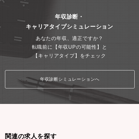
材（グラスウール）など幅広い用途で使われています。また、体
外診断用医薬品を軸とするメディカル事業、機能性ポリマーを軸
とするスペシャリティケミカルス事業も行っています。■日東紡グ
年収診断・
ループは、「社員の成長が会社の成長」であることを信じ、社員
キャリアタイプシミュレーション
に成長と自己実現の機会を提供しています。充実した福利厚生は
勿論、入社年次・昇進に応じた研修の実施、スキルUP支援を通じ
あなたの年収、適正ですか？
て社員の成長を促す環境を整えています。
転職前に【年収UPの可能性】と
【キャリアタイプ】をチェック
年収診断シミュレーションへ
関連の求人を探す