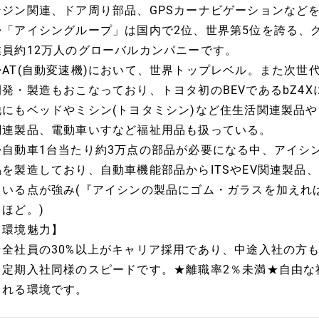
ンジン関連、ドア周り部品、GPSカーナビゲーションなど
◆「アイシングループ」は国内で2位、世界第5位を誇る、
業員約12万人のグローバルカンパニーです。
◆AT(自動変速機)において、世界トップレベル。また次世代の
開発・製造もおこなっており、トヨタ初のBEVであるbZ4X
他にもベッドやミシン(トヨタミシン)など住生活関連製品
関連製品、電動車いすなど福祉用品も扱っている。
◆自動車1台当たり約3万点の部品が必要になる中、アイシ
品を製造しており、自動車機能部品からITSやEV関連製品
ている点が強み(『アイシンの製品にゴム・ガラスを加えれ
るほど。)
【環境魅力】
★全社員の30%以上がキャリア採用であり、中途入社の方
も定期入社同様のスピードです。★離職率2％未満★自由な
くれる環境です。