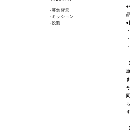
-募集背景
-ミッション
-役割