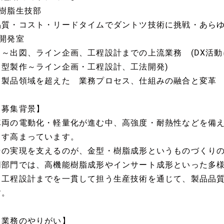
●樹脂生技部
品質・コスト・リードタイムでダントツ技術に挑戦・あら
●開発室
・～出図、ライン企画、工程設計までの上流業務 (DX活動
・型製作～ライン企画・工程設計、工法開発)
・製品領域を超えた 業務プロセス、仕組みの融合と変革
【募集背景】
車両の電動化・軽量化が進む中、高強度・耐熱性などを備
ます高まっています。
その実現を支えるのが、金型・樹脂成形というものづくり
同部門では、高機能樹脂成形やインサート成形といった多
ら工程設計までを一貫して担う生産技術を通じて、製品品
す。
【業務のやりがい】