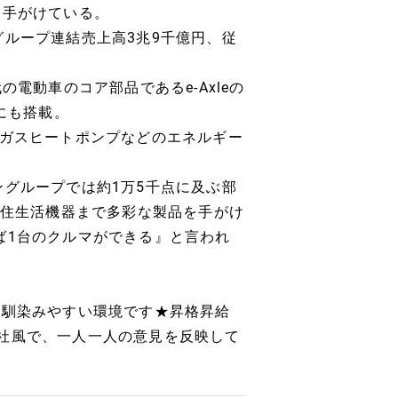
を手がけている。
グループ連結売上高3兆9千億円、従
電動車のコア部品であるe-Axleの
にも搭載。
やガスヒートポンプなどのエネルギー
ングループでは約1万5千点に及ぶ部
、住生活機器まで多彩な製品を手がけ
ば1台のクルマができる』と言われ
も馴染みやすい環境です★昇格昇給
社風で、一人一人の意見を反映して