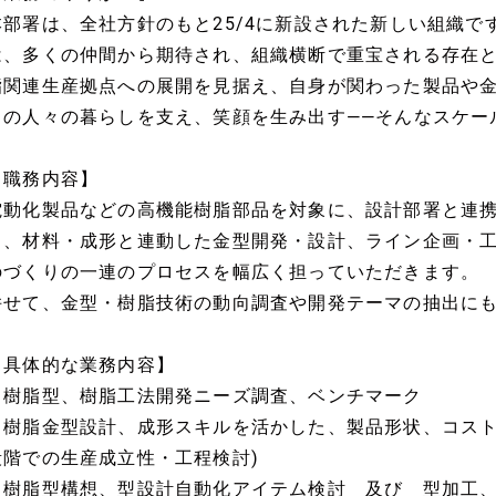
本部署は、全社方針のもと25/4に新設された新しい組織
は、多くの仲間から期待され、組織横断で重宝される存在と
脂関連生産拠点への展開を見据え、自身が関わった製品や
中の人々の暮らしを支え、笑顔を生み出す――そんなスケー
【職務内容】
電動化製品などの高機能樹脂部品を対象に、設計部署と連
ら、材料・成形と連動した金型開発・設計、ライン企画・
のづくりの一連のプロセスを幅広く担っていただきます。
併せて、金型・樹脂技術の動向調査や開発テーマの抽出に
【具体的な業務内容】
・樹脂型、樹脂工法開発ニーズ調査、ベンチマーク
・樹脂金型設計、成形スキルを活かした、製品形状、コスト
段階での生産成立性・工程検討)
・樹脂型構想、型設計自動化アイテム検討 及び 型加工