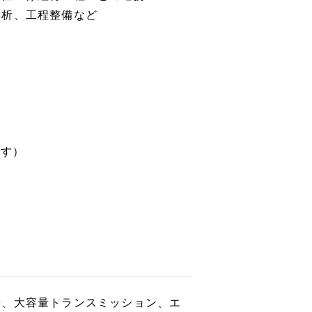
解析、工程整備など
ます）
や、大容量トランスミッション、エ