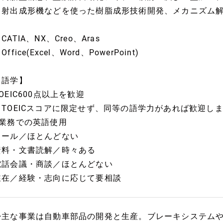
・射出成形機などを使った樹脂成形技術開発、メカニズム
CATIA、NX、Creo、Aras
Office(Excel、Word、PowerPoint)
【語学】
OEIC600点以上を歓迎
（TOEICスコアに限定せず、同等の語学力があれば歓迎し
●業務での英語使用
メール／ほとんどない
資料・文書読解／時々ある
電話会議・商談／ほとんどない
駐在／経験・志向に応じて要相談
◆主な事業は自動車部品の開発と生産。ブレーキシステム