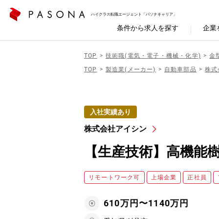
ハイクラス転職エージェント「パソナキャリア」
条件から求人を探す
企業
TOP
技術職(電気・電子・機械・化学)
金
TOP
製造業(メーカー)
自動車部品
株式
入社実績あり
株式会社アイシン
【生産技術】高機能
リモートワーク可
上場企業
正社員
610万円〜1140万円