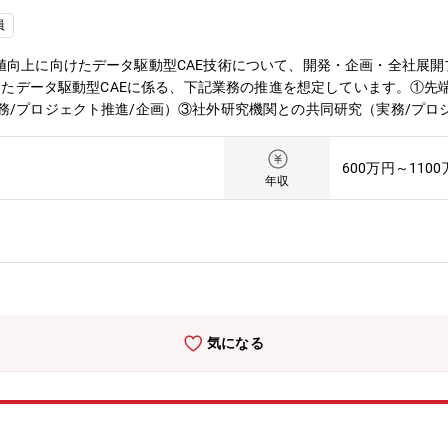
員
値向上に向けたデータ駆動型CAE技術について、開発・企画・全社展
合したデータ駆動型CAEに係る、下記業務の推進を想定しています。①先
務/プロジェクト推進/企画）③社外研究機関との共同研究（実務/プロ
ト推進）【募集背景】製品設計には、カーボンニュートラルなど環境へ
において、競争優位性を持ち続けるためには、CAE、AIをはじめと
600万円～110
ジネス戦略と親和性の高い技術を、幅広い視点/自由な発想から選定/
年収
イミングで開発技術を適用して、業界No.1の開発力をグローバルに
CAE技術開発室は、DX/CAEを通じて、設計業務の効率化や、製品
.D.保有者多数)/業務経験を有するメンバーが在籍しており、総力を集
い領域の業務に取り組んでいます。【職場情報】 DS技術開発室は、AI
向上などへの全社貢献をミッションとした組織です。様々な分野の専門性(
結して、解析実務・技術展開・最先端技術開発など、幅広い領域の業務
活用する事が可能です。業務の延長線上で学位取得に取組むケースも存
気になる
がい・身につくスキル】・AI・CAE両面での知見・スキル習得・社内
との連携を通じた専門性向上