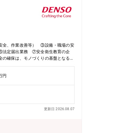
安全、作業改善等） ③設備・職場の安
⑥法定届出業務 ⑦安全衛生教育の企
全の確保は、モノづくりの基盤となる重
、電気、化学といった工学的な知識に加
ができます。安全衛生活動はグローバル
0万円
きる仕事です。安全で働きやすい職場づ
り取り巻く技術も進化し続けています。
強化と、新技術の追従により、モノづく
培ってきた安全衛生技能の伝承も課題と
全衛生方針の作成や最先端の技術に応じ
更新日 2026.08.07
安全衛生技術を進化し続けるために、新
一方、関係するグループ会社も国内外に
識を身に着けるために、安全衛生の資格