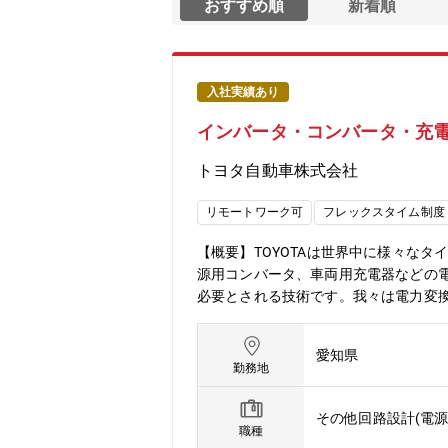
おすすめ順
新着順
入社実績あり
インバータ・コンバータ・充
トヨタ自動車株式会社
リモートワーク可
フレックスタイム制度
【概要】TOYOTAは世界中に様々な
源用コンバータ、車両用充電器などの
必要とされる技術です。我々は電力変
らのチャレンジを進めています。【詳細
系設計開発◆充電・給電ユニットの電
愛知県
び 評価（熱、強度、NV、EMC 等
勤務地
せませんか？TOYOTAの電動車、電
ティの未来を支える中核の技術です。
その他回路設計(電
う。■職場イメージ・職場ミッション 
職種