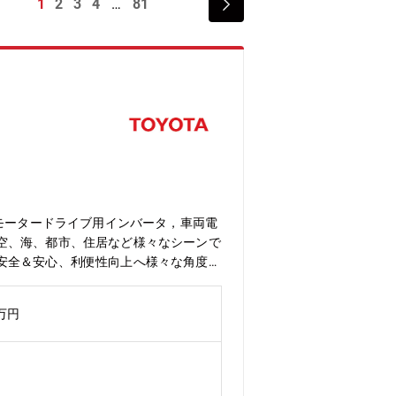
1
2
3
4
81
モータードライブ用インバータ，車両電
空、海、都市、住居など様々なシーンで
安全＆安心、利便性向上へ様々な角度か
源用DCDCコンバータユニットの電気
記ユニット・システムの性能企画 及
0万円
世界中であなたが開発したクルマを走ら
クス）技術（電力変換技術）は、モビリ
の力で世の中を一緒に変えて行きましょ
気です。◆今後、拡大していく技術領