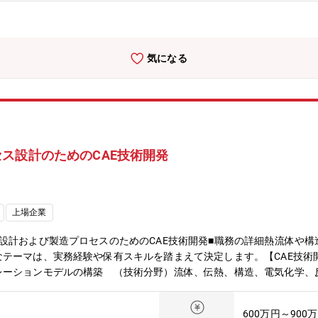
常に活気のある職場です。◆教育資料、先輩による指導も充実している
仕事をしていて、グローバルに活躍できます。◆他業界、他分野から来
方で、新たに来て馴染んでいる方が沢山います。【ミッション】◆会社
リンク】◆職場の様子：https://www.youtube.com/watchv=Bov
気になる
分が手掛ける商品（クルマ）の企画～開発の全プロセスに通して関わる
葉にはし難い嬉しさにつながっています。クルマづくり、街づくりの根
、サプライヤー様と協力して 進めています。世界最先端技術を考え、
ら新たなモビリティ社会の実現に向けて、新事業へも展開を拡げていま
ウェイ戦略を支える上で、電動車の基幹技術である電力変換ユニット・シ
れ、世の中への貢献を肌で感じることができ非常にやりがい持ってチャ
ス設計のためのCAE技術開発
可。CADやCAE、ビデオ会議、共有ｻｰﾊﾞなど、開発インフラも整備
社を基本としたスタイル）面着コミュニケーションでの業務推進を大事
に合わせてお届けるするニーズの高まり。◆電力変換技術が、カーボン
上場企業
設計および製造プロセスのためのCAE技術開発■職務の詳細熱流体や
テーマは、実務経験や保有スキルを踏まえて決定します。【CAE技術開
レーションモデルの構築 （技術分野）流体、伝熱、構造、電気化学、
luent、STAR CCM+、COMSOLなど・当社製品に特化したシミュレー
適化アルゴリズムや機械学習との組合せによる、最適設計アプローチの確立 （主
600万円～900