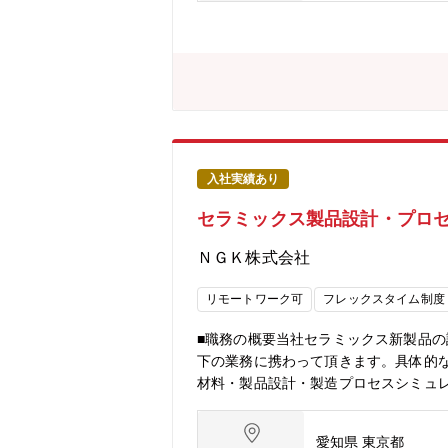
域、半導体など注目度も高いので、非
のR＆D拠点、海外サプライヤーとも
のし易い環境です。◆キャリア採用の
の普及、推進を支えて、お客様を笑顔にします。【関連
やりがい・PR 【やりがい・PR】自
いる姿を街でみる事ができるのは、言
両面でリーダーシップを発揮する事で
なやりがいになっています。クルマか
しています。TOYOTAのマルチパス
入社実績あり
いて、若くから責任の大きい業務を任さ
セラミックス製品設計・プロセ
と相談の上、業務状況を踏まえ、在宅勤務
務している人が9割くらいの状況（出
ＮＧＫ株式会社
景 ◆電動車を世界中のお客様の状況
要とされている。
リモートワーク可
フレックスタイム制度
■職務の概要当社セラミックス新製品の
下の業務に携わって頂きます。具体的な
材料・製品設計・製造プロセスシミュ
ウェア）ANSYS Mechanical/F
系、Python、VBA、CUDA）・最
愛知県 東京都