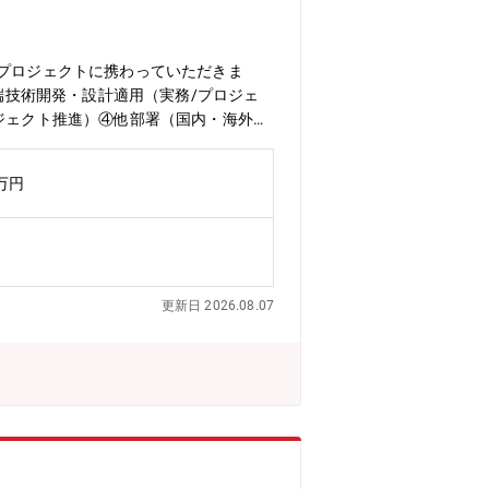
開プロジェクトに携わっていただきま
端技術開発・設計適用（実務/プロジェ
ジェクト推進）④他部署（国内・海外拠
の配慮が求められるようになり、複雑化
する独自性ある技術の利活用が不可欠とな
0万円
定義するとともに、設計のボトルネック
実現していくための仲間を募集していま
価値向上などへの全社貢献をミッションと
結して、CAE実務・技術展開・最先端技
とCAEを融合したデータ駆動型CAE
更新日 2026.08.07
Ph.D.保有者多数)/業務経験を有す
に取り組んでいます。・学位取得率：≧
在します。・在宅勤務：働き方・状況に
（国内/国外）関連部門との連携を通じ