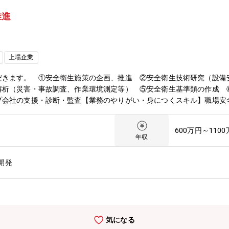
推進
上場企業
だきます。 ①安全衛生施策の企画、推進 ②安全衛生技術研究（設備
解析（災害・事故調査、作業環境測定等） ⑤安全衛生基準類の作成 
プ会社の支援・診断・監査【業務のやりがい・身につくスキル】職場安
ップの強いリーダーシップの下に取り組んでいます。この分野は、機械
となるため、仕事を通じて幅広い知識・経験・スキルを身に着けること
600万円～110
同じ目的の下に関わり合いながら、世界最先端の技術に触れることもで
年収
貢献できます。【募集背景】自動車技術の革新や事業分野の広がりによ
ローバルに通用する安全衛生技術の確立が必須です。グローバル管理の
開発
確保することが課題となる一方で、ベテランの退職に伴い、これまでに
核となる人材を求めています。【職場情報】当職場では、グループの安
る技術集団です。グローバル化が加速する中で、グローバルに通用する
先端の製造技術や製造ラインに携わりながら仕事に取り組んでいます。
て安全衛生のマザーとして頼られる存在です。又、スタッフは必要な知
気になる
す。