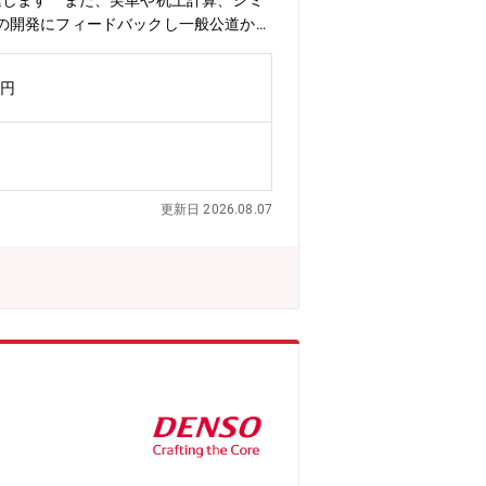
進します また、実車や机上計算、シミ
の開発にフィードバックし一般公道か
す【詳細】・GR量産スポーツ車両のシ
テム設計･開発・実車や机上計算、シミ
万円
の見える化・実験部と協力し商品に求め
計･開発＜職場イメージ＞・GRカンパ
両設計室にはシャシー、ブレーキ、ボデ
て車両･システム･部品を開発していま
融合させ 新しい価値を創造する方法を
更新日 2026.08.07
ポーツ車両向けのシャシー企画、設計、評価確
 適切な質量･原価とを両立させるため
では、新アイテムを織込み走行し 計測
性を 実現するための改善点を分析し、
など、クルマ開発の各担当者が部内や同
門家と気軽にコミュニケーションを図る
タに触れながら開発を行う機会が豊富に
げるチャンスでもあります・勤務地であ
 コースが設置されておりエンジニアが
たは経験をお持ちの方に最適な職場で
できます