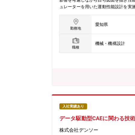
影響を考慮しながら自ら図面を描き性
ュレーターを用いた運動性能設計を実
ら モータースポーツ使用まで幅広い用
ャシー部品（サスペンション、タイヤ
愛知県
ュレーターを用いた運動性能設計･開発
勤務地
られる性能目標提案（運動性能、信頼性
ニーの車両開発部に所属し、スポーツ
機械・機構設計
ー設計という幅広い技術領域を担当す
職種
す・また私たちはGRの車両をより魅
常に模索しながら仕事に取り組んでいます・h
認をしています・またモータースポー
のシャシー開発をしています・モータ
データおよびプロドライバーや社内テ
対策して量産開発へフィードバックしま
じフロアなど身近にいる小規模な組織
ことができ 自身のスキルを活かしな
あり、モータースポーツやクルマづく
入社実績あり
る下山テクニカルセンター（豊田市）
データ駆動型CAEに関わる技
実際にクルマを走らせて性能を確認し
す 経験者はそのスキルを活かし、未
株式会社デンソー