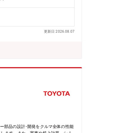
シミュレーション技術の開発や活用支援
上で模擬できるようにすることは、組立
っていく活動を重視しています。メカニズ
マネジメントや、設計業務自体のプロセ
社会とカーボンニュートラルの実現に向
更新日 2026.08.07
ションによる事前評価です。製品とその
。シミュレーションが好きで自身の手で
いただける方を募集しています
ー部品の設計･開発をクルマ全体の性能