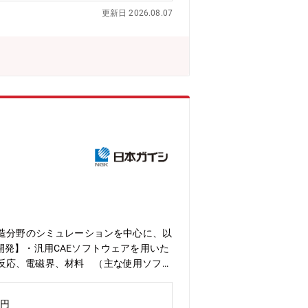
ため、成長しやすい環境です。◆世界中
更新日 2026.08.07
られた方も沢山いて、新しいチャレンジ
のマルチパスウエイ戦略を支え、電動車
af_XIhbo&feature=youtu.be■
事ができ、製品が世の中のお客様に触れて
幹となる技術開発は、我々が企画、技術
探索しながら自ら成長できる事は、大き
す。その中でパワエレ技術は幅広く貢献
ステム開発は社内外から大変注目されて
レンジできます。■在宅勤務 職場上司
されている。現状は4日/週程度で在社勤
に日々開発を進めています。■採用の背
ニュートラル推進において、至る所で必
構造分野のシミュレーションを中心に、以
発】・汎用CAEソフトウェアを用いた
反応、電磁界、材料 （主な使用ソフト
ションツールの開発 （主な開発環境：C言語
な開発環境：modeFrontier、他O
万円