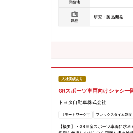
SS）・プロセスシミュレーターを用い
勤務地
を行っています。セラミックスという
品のCAEとは違うハードルがあります
研究・製品開発
ムを解明する面白さ、できなかったシミ
職種
スの革新、大学やスタートアップとの
け、セラミックスをコアとした新製品
製造プロセスに有用なCAE技術を開発
計算技術を開発したい方、シミュレーシ
入社実績あり
GRスポーツ車両向けシャシー
トヨタ自動車株式会社
リモートワーク可
フレックスタイム制度
【概要】・GR量産スポーツ車両に求め