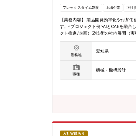
フレックスタイム制度
上場企業
正社
【業務内容】 製品開発効率化や付加価
す。<プロジェクト例>AIとCAEを融
クト推進/企画）②技術の社内展開（実
点）連携連携活動（実務/プロジェク
の一途を辿っています。このような状況
愛知県
ります。デンソー製品ラインナップ・ビ
勤務地
となるポイントへ有用、かつベストなタ
す。【組織ミッションと今後の方向性】
機械・機構設計
した組織です。様々な分野の専門性(Ph
職種
術開発・蓄積ナレッジの利活用など、幅広
により、設計業務の効率化や、製品価値
るメンバーが在籍しており、総力を集
40％。専門性をプロジェクト推進に
応じて柔軟に実施可能です【業務のやり
た幅広い知識の習得・社内外の専門家
入社実績あり