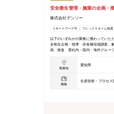
安全衛生管理・施策の企画・
株式会社デンソー
リモートワーク可
フレックスタイム制度
以下のいずれかの業務に携わっていた
全衛生点検・指導 ④各種現場調査、
画、推進 ⑧社内・国内・海外グルー
要な分野で、経営の前提条件としてト
え、労務管理の基本的な法知識も必要
愛知県
に展開しており、多様な文化圏の人と
勤務地
くりを進めて、従業員の幸福と生産に
モノづくりのグローバル化が進み、グ
生産技術・プロセス
りを安全衛生の技術・運用の両面から
職種
なっています。将来、安全衛生分野の
た安全衛生の技術研究に取り組んでい
しい技術者を求めています。日々、最
多数あり、各種指導・支援活動を通じ
取得にも積極的にチャレンジしていま