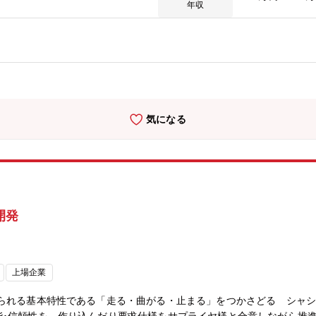
たプロセス設計、コスト試算■職務の特色本社部門として、全社向けに
年収
アナログな素材・プロセスの特性や挙動をモデル化し、コンピューター
。基礎実験とともに、スパコン・AIなど先進技術も活用し、現象に迫
ュレーションを実現する醍醐味を味わえる仕事です。CAEの技術開発
協働など、創造的な仕事もできる職務です。■募集背景当社はデジタル
の開発を強化しています。開発の成否やスピードを握るのがシミュレー
し、高度な製品機能実現やその開発リードタイム短縮を目指しています
ョン経験を活かして製品やプロセス開発へのCAE・AI活用を推進して
気になる
開発
上場企業
られる基本特性である「走る・曲がる・止まる」をつかさどる シャシ