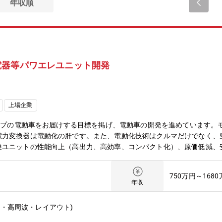
年収順
電器等パワエレユニット開発
上場企業
タイプの電動車をお届けする目標を掲げ、電動車の開発を進めています。
電力変換器は電動化の肝です。また、電動化技術はクルマだけでなく、
換ユニットの性能向上（高出力、高効率、コンパクト化）、原価低減、
】◆モータードライブ用インバータユニットの電気系設計開発◆車両電
気系設計開発◆電力変換技術を使った新システムの電気系設計開発◆上
750万円～168
）■本求人の想定役割：メンバー・チームリーダー・マネージャー■特色
年収
動化戦略を支える人材を募集しています。パワエレ（パワーエレクトロニ
家庭用電源、系統電源などの開発にもパワエレの技術が重要です。電気
源・高周波・レイアウト)
【イメージ】◆20～30代の若い人が多く、上司とも気軽に話せる雰囲