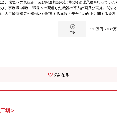
安全、環境への取組み、及び関連施設の設備投資管理業務を行っていた
及び、事務局?業務・環境への配慮した機器の導入計画及び実施に関す
両、人工降雪機等の機械及び関連する施設の安全性の向上に関する業務
スに関する業務・索道に関する行政との総合調整に関する業務・設備投
務・関連する技術者育成に関する業務・関連する事業の共同購入計画、
330万円～432
る助言業務・運営受託事業に関する助言及び、安全管理業務・新規案件
年収
業務等【組織構成】3名（部長1名、マネジャー1名、一般職1名）
気になる
沢工場＞