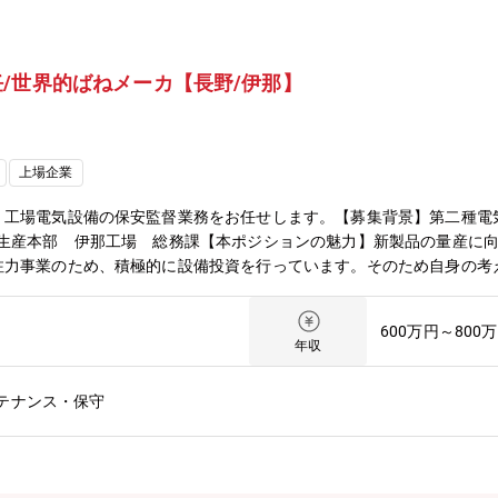
/世界的ばねメーカ【長野/伊那】
上場企業
、工場電気設備の保安監督業務をお任せします。【募集背景】第二種電
ね生産本部 伊那工場 総務課【本ポジションの魅力】新製品の量産に
注力事業のため、積極的に設備投資を行っています。そのため自身の考
任せるミッション】新製品の設備開発⇒立ち上げ完了後は、量産に向け
設備も内製化しているため、裁量を持って設備設計にも携わることがで
600万円～800
ます。【ニッパツの特徴・魅力】・ばねの開発や生産で培った自慢の技
年収
証プライム上場メーカー・自動車部品においては今後電気自動車、ハイ
、シート等）を製品として有しています。・幅広い製品ポートフォリオ
テナンス・保守
字なしと事業の安定性が魅力。・同社の離職率は5％程度、腰を据えて
職の中途入社割合も約2割なのでハンデはありません。・働き方改革プロ
期的に業務効率化の取り組み事例紹介や計画の進捗報告会を行っていま
DKの家族寮（3～4万円程）、１Kの独身寮（1～3万円程）で入居可。