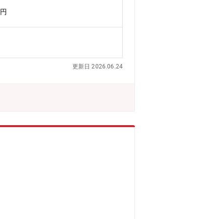
程度、改善活動の推進・現場メンバーと
万円
名の組織となり、安全チーム(6名)と
管理・環境維持を本部として統括・管理し
策の提案がメインとなります。【入社後
加頂きながら、環境に関する法令や業務
場の自動車部品メーカーです。当社主力
更新日 2026.06.24
完成車メーカーと取引を行っておりま
た強みを活かして、新事業として、樹