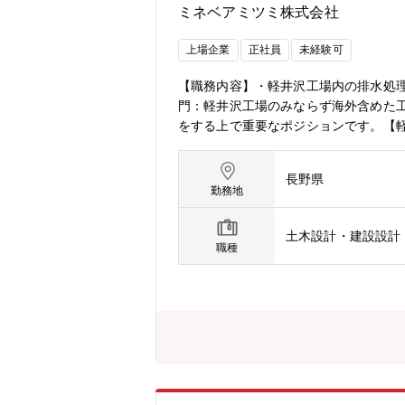
ミネベアミツミ株式会社
上場企業
正社員
未経験可
【職務内容】・軽井沢工場内の排水処
門：軽井沢工場のみならず海外含めた
をする上で重要なポジションです。【軽
連部門工場を支援しております。【会
カー～ベアリングに代表される超精密
長野県
えた「違い」で新しい価値を創造する、
勤務地
は約1.5兆円、営業利益945億円と
スを掛け合わせ、 相乗効果により新
土木設計・建設設計
合活動」。多様なバックグラウンド・ 
職種
長×M＆A成長～当社は1951年7月、
を経て、ボールベアリングからモーター
続け、世界でも類をみないユニークな
ドライバーとして、より営業利益率や投
開発と部品供給現代社会は少子高齢化
る、電動化・自動化・超高速通信・セ
ン製品に必ず使われる部品が「8本槍
アミツミの強みは、「（１）コア事業