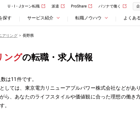
U・I・Jターン転職
派遣
ProShare
パソナで働く
企
を探す
サービス紹介
転職ノウハウ
よくあ
ニアリング
長野県
リング
の転職・求人情報
数は11件です。
としては、東京電力リニューアブルパワー株式会社などがあ
がら、あなたのライフスタイルや価値観に合った理想の働き
す。