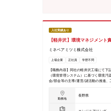
入社実績あり
【軽井沢】環境マネジメント
ミネベアミツミ株式会社
上場企業
正社員
学歴不問
【職務内容】同社の軽井沢工場にて下記
（環境管理システム）に基づく環境汚
会/部会等の主導/運営/諸活動の推進
アミツミグループの他工場の環境事故
しかない「相合」精密部品メーカー～
長野県
ス技術を組み合わせ、常識を超えた「違
勤務地
続で過去最高を更新し、売上高は約1.
当社グループのあらゆるリソースを掛