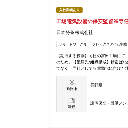
入社実績あり
工場電気設備の保安監督※専任
日本発条株式会社
リモートワーク可
フレックスタイム制度
【期待する役割】同社の宮田工場にて
のため。【配属先/組織構成】精密ば
でなく、同社としても電動化に向けた
を持った業務ができます。【将来的に
存設備の改善・改良もお任せします。
長野県
プロセスは同社開発部や設計部が行い
勤務地
クラスのシェア製品を多数保有する東
く中でも必ず必要とされる部品（ばね
設備保全・設備メン
ることがなく、創立以来80年間経常赤
職種
中途入社割合は約2割であり、上級管理
し、本社と各本部から委員を選出し、定
革に取り組んでいます。・1LDK／2L