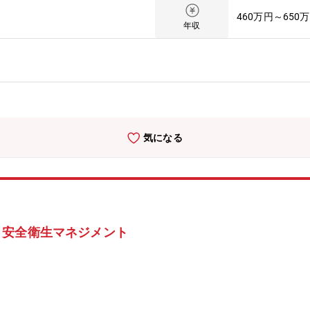
0時間程度、土日休み、夜間対応なしと働きやすい環境です。月に1回
460万円～650
張が発生する可能性が御座います。【配属先について】安全環境部は10
年収
。当社2カ所の製造拠点（長野・岐阜）を始め、海外の製造拠点の安全
わる実務は各製造拠点のメンバーがしており、製造拠点への支援・改善
る先輩社員からOJTがメインとなりますが、入社直後は外部研修にも参
もご安心下さい。【同社について】創業80年を超える東証プライム上
ライナは世界シェアトップクラスを誇り、国内市場についてもすべての
55社を有するグローバル企業です。近年では長い歴史の中で培ってき
などの開発を進め製品化を行っています。
気になる
・安全衛生マネジメント