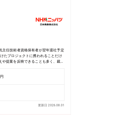
気主任技術者資格保有者が翌年退社予定
向けたプロジェクトに携われることだけ
えや提案を反映できることも多く、裁量
た設備改善をメインミッションとし、既
きます。（一部外注有）※新製品の受注
万円
術を磨き応用し続け、国内・世界トップ
ブリッドカーへと製品の軸足が移ってい
で、特定業界の景気動向に左右されすぎ
働く環境が整っています。全社員の中で
ジェクト：2018年度よりスタート
更新日 2026.08.01
す。ノー残業DAYの実施など働き方改