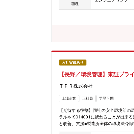
エンジニアリング
ードライバーになるのは、「相合活動」
職種
す。・戦略（１）：オーガニック成長×
（2024年8月末現在）との経営統合
中心に、シナジーある会社の統合を続
ーガニック成長に加え、重要な成長ドラ
戦略（２）：社会的課題解決製品の開
す。その社会的課題の解決を貢献する
要とされますが、そのソリューション
ております。◆当社の強み・ミネベア
出」の３つです。これら３つの強みをか
入社実績あり
ィの両立を目指していきます。・積極的
【長野／環境管理】東証プライム
生産・開発拠点を展開。グループ全体
ＴＰＲ株式会社
上場企業
正社員
学歴不問
【期待する役割】同社の安全環境部の
ラルやISO14001に携わることが出
と改善、支援■製造所全体の環境法令順守
後はISO14001の対応やCO2排出