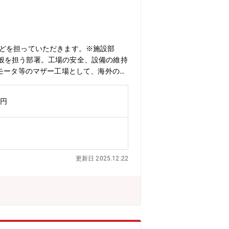
などを担っていただきます。※施設部
般を担う部署。工場の安全、設備の維持
型モータ等のマザー工場として、海外の関
界に一つしかない「相合」精密部品メー
トロニクス技術を組み合わせ、常識を超
万円
は12期連続で過去最高を更新し、売上高
造語。 当社グループのあらゆるリソー
進めるキードライバーになるのは、「相
化します。・戦略（１）：オーガニック成
8社（2024年8月末現在）との経営統合
更新日 2025.12.22
品を中心に、シナジーある会社の統合を
。オーガニック成長に加え、重要な成長
。・戦略（２）：社会的課題解決製品の
ます。その社会的課題の解決を貢献す
が必要とされますが、そのソリューショ
揃えております。◆当社の強み・ミネベ
を創出」の３つです。これら３つの強み