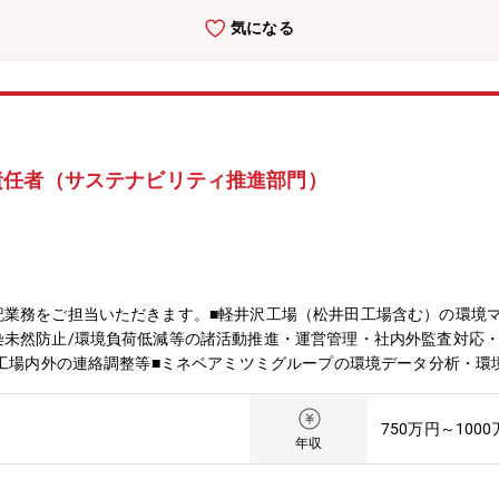
気になる
責任者（サステナビリティ推進部門）
業務をご担当いただきます。■軽井沢工場（松井田工場含む）の環境マネジ
染未然防止/環境負荷低減等の諸活動推進・運営管理・社内外監査対応・
、工場内外の連絡調整等■ミネベアミツミグループの環境データ分析・環
未然防止対策の確認/促進等【会社の特徴】◆ミネベアミツミとは～コア
ベアリングに代表される超精密加工技術から、モーター、センサーや、
750万円～100
い」で新しい価値を創造する、世界に一つしかない「※相合」精密部品メ
年収
5兆円、営業利益945億円となりました。「※相合」とは：総合ではな
け合わせ、 相乗効果により新たな価値を創造する。◆当社の成長戦略