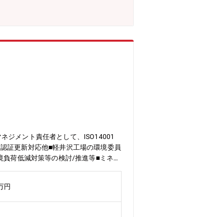
メント責任者として、ISO14001
認証更新対応他■軽井沢工場の環境委員
境負荷低減対策等の検討/推進等■ミネベ
事業「8本槍」を核とした、世界に一つ
半導体、無線技術などのエレクトロニク
0万円
ーカーです。2025年3月期は12期連
く、相い合わせることを意味する造語。
について当社の成長戦略を推し進めるキ