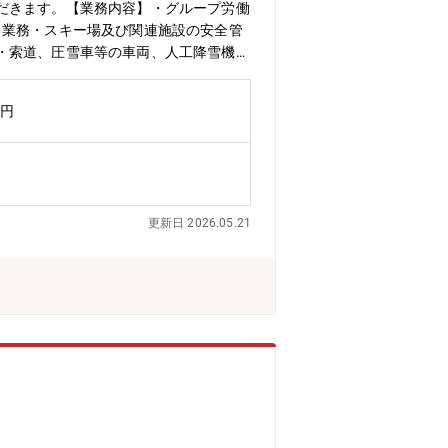
だきます。【業務内容】・グループ労働
る業務・スキー場及び関連施設の安全管
・索道、圧雪車等の車両、人工降雪機等
資の計画、実施及び合理化に関する業
実施及び合理化に関する業務・社内及び
万円
スキー場の技術安全に関する調査業務・
更新日 2026.05.21