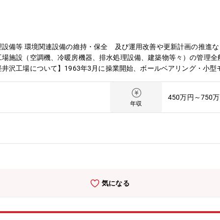
理設備等 環境関連設備の維持・保全 及び運用改善や更新計画の推進
工場施設（空調機、冷暖房機器、排水処理設備、建築物等々）の管理全
井沢工場について】1963年3月に操業開始、ボールベアリング・小
社の特徴】◆ミネベアミツミとは～コア事業「8本槍」を核とした、世
加工技術から、モーター、センサーや、半導体、無線技術などのエレク
450万円～750
世界に一つしかない「※相合」精密部品メーカーです。2025年3月期
年収
なりました。「※相合」とは：総合ではなく、相い合わせることを意味する
たな価値を創造する。◆当社の成長戦略について当社の成長戦略を推し
情熱を持つ10万人の人材が、 技術、事業を相い合わせ、 価値を最大
日本で初めてのミニチュアベアリング専業メーカーとして誕生。創業以来5
、センサー、アクセス製品、 半導体に至るまで、コア事業の8本槍製
事業ポートフォリオを持つ「相合」精密部品メーカーへと成長しました
資効率の高いM&A案件に集中し、積極的にM&Aに取り組んでいます
気になる
、医療問題、ロボティクス、エネルギー問題など様々な課題を抱えてい
ンシング（制御）といったキーとなる新技術やそれを満たす製品・部品
製品」であり、当社は、今後ニーズが高まる可能性を秘めている製品を
の強化」「（２）ニッチ分野で多角化経営」「（３）相合してシナジー