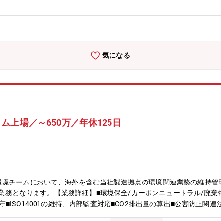
。多様なバックグラウンド・ 情熱を持つ10万人の人材が、 技術、事
M＆A成長～当社は1951年7月、日本で初めてのミニチュアベアリング
を経て、ボールベアリングからモーター、センサー、アクセス製品、 半
け、世界でも類をみないユニークな事業ポートフォリオを持つ「相合」
イバーとして、より営業利益率や投資効率の高いM&A案件に集中し、
気になる
発と部品供給現代社会は少子高齢化、医療問題、ロボティクス、エネル
、電動化・自動化・超高速通信・センシング（制御）といったキーとな
製品に必ず使われる部品が「8本槍製品」であり、当社は、今後ニーズ
ミツミの強みは、「（１）コア事業の強化」「（２）ニッチ分野で多角
け合わせ、シナジーを生み出すことにより、 社会的課題解決に貢献し
な海外進出当社は世界シェアNo.1の製品を多数有する国内屈指のグロー
上場／～650万／年休125日
の生産高に占める海外比率は約8割となります。
環境チームにおいて、海外を含む当社製造拠点の環境関連業務の維持管
来る業務となります。【業務詳細】■環境保全/カーボンニュートラル/廃
■ISO14001の維持、内部監査対応■CO2排出量の算出■公害防止関
量の算出、報告資料の作成を中心にお任せ致します。ISO14001は既に認