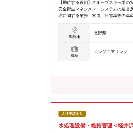
【期待する役割】グループスキー場の
安全衛生マネジメントシステムの運営
理に関する業務・索道、圧雪車等の車
の機械及び関連する施設のメンテナン
務・設備に関する技術向上に関する業
長野県
外部企業へのスキー場安全運営に関す
勤務地
国内外出張あり・海外メーカーとの交渉
エンジニアリング
職種
入社実績あり
水処理設備・維持管理＜軽井