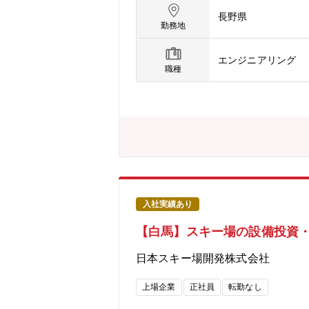
ンとなります。【働き方】残業時間は1
長野県
の連携として、国内グループ拠点への出
勤務地
環境チーム(4名)に分かれております
ている部署となります。安全環境に関
エンジニアリング
の流れ】現在、ISO業務を担当してい
職種
を頂ける環境ですので、未経験の方で
製品であるピストンリング、シリンダ
す。また、世界11カ国にグループ会社
脂・ゴム・アルミ・電装品・先端材料
入社実績あり
【白馬】スキー場の設備投資
日本スキー場開発株式会社
上場企業
正社員
転勤なし