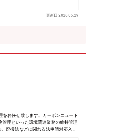
業を相い合わせ、 価値を最大化しま
専業メーカーとして誕生。創業以来58社
更新日 2026.05.29
導体に至るまで、コア事業の8本槍製品を
精密部品メーカーへと成長しました。オ
積極的にM&Aに取り組んでいます。・
ギー問題など様々な課題を抱えていま
る新技術やそれを満たす製品・部品が必
が高まる可能性を秘めている製品を揃え
化経営」「（３）相合してシナジーを創
、 会社と地球・社会のサステナビリテ
バルメーカーです。世界28ヶ国で130
理をお任せ致します。カーボンニュート
棄物管理といった環境関連業務の維持管理
連法、廃掃法などに関わる法申請対応入社
証済みとなりますので、維持審査対応がメイ