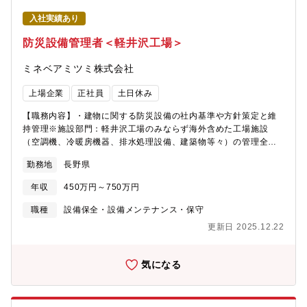
マネジャー1名、一般職1名）
入社実績あり
防災設備管理者＜軽井沢工場＞
ミネベアミツミ株式会社
上場企業
正社員
土日休み
【職務内容】・建物に関する防災設備の社内基準や方針策定と維
持管理※施設部門：軽井沢工場のみならず海外含めた工場施設
（空調機、冷暖房機器、排水処理設備、建築物等々）の管理全般
を担う部署。工場の安全、設備の維持をする上で重要なポジショ
勤務地
長野県
ンです。【軽井沢工場について】1963年3月に操業開始、ボール
ベアリング・小型モータ等のマザー工場として、海外の関連部門
年収
450万円～750万円
工場を支援しております。【会社の特徴】◆ミネベアミツミとは
～コア事業「8本槍」を核とした、世界に一つしかない「相合」精
職種
設備保全・設備メンテナンス・保守
密部品メーカー～ベアリングに代表される超精密加工技術から、
更新日 2025.12.22
モーター、センサーや、半導体、無線技術などのエレクトロニク
ス技術を組み合わせ、常識を超えた「違い」で新しい価値を創造
する、世界に一つしかない「※相合」精密部品メーカーです。
気になる
2025年3月期は12期連続で過去最高を更新し、売上高は約1.5兆
円、営業利益945億円となりました。「※相合」とは：総合ではな
く、相い合わせることを意味する造語。 当社グループのあらゆる