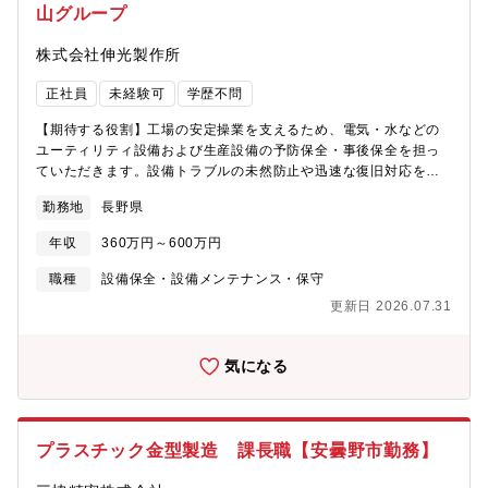
山グループ
株式会社伸光製作所
正社員
未経験可
学歴不問
【期待する役割】工場の安定操業を支えるため、電気・水などの
ユーティリティ設備および生産設備の予防保全・事後保全を担っ
ていただきます。設備トラブルの未然防止や迅速な復旧対応を通
じて、生産ラインの安定稼働に貢献する重要なポジションです。
勤務地
長野県
将来的には設備更新計画の立案や改善提案、協力会社との折衝な
ど、設備保全の中核として活躍いただくことを期待しています。
年収
360万円～600万円
【職務内容】設備保全業務およびユーティリティ管理を担当しま
す。■電気・水などユーティリティ設備の点検・保守■生産設備の
職種
設備保全・設備メンテナンス・保守
予防保全・事後保全■設備トラブル発生時の原因調査・復旧対応■
更新日 2026.07.31
設備工事の計画立案・実施、協力会社との調整■設備更新・改善提
案の推進■業務の変更範囲：会社の定める業務全般【働く環境】■
完全週休二日制（土日）・年間休日122日■平均残業20Hで働きや
気になる
すい環境■転勤なし／長野・箕輪町の本社工場勤務■賞与年2回（計
5.10ヶ月相当）・家族手当など福利厚生が充実■社員同士の距離が
近く、未経験でも丁寧にサポートしてくれるアットホームな社風■
住友金属鉱山グループとして安定した経営基盤【このポジション
プラスチック金型製造 課長職【安曇野市勤務】
の魅力】ユーティリティ設備から生産設備まで幅広く携われるた
め、設備保全としての専門性を高めながらキャリアを築けます。