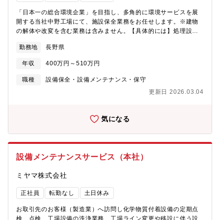
「日本一の総合環境企業」を目指し、多角的に環境サービスを展
開する当社中野工場にて、施設保全業務をお任せします。※建物
の解体や改変を含む業務は含みません。【具体的には】処理設備
（焼却炉、破砕機）を中心とした施設保全業務を担当していただ
勤務地
長野県
きます。設備メンテナンスを行い、工場の安定稼働を支える役割
を担います。アーク溶接やガス溶接のスキルを活かし、焼却炉の
年収
400万円～510万円
保全作業を実施。さらに、設備の保全計画やメンテナンスマニュ
アルの作成を通じて、長期的な設備管理を推進していただきま
職種
設備保全・設備メンテナンス・保守
す。現場での即戦力として活躍いただける方を求めています。
更新日 2026.03.04
【魅力】「日本一の総合環境企業」を企業理念とし、主に6つの分
野で様々な環境事業を展開。社会への貢献性も高く、昨今は環境
問題に多くの企業様が課題を持っており当社のニーズは拡大中で
気になる
す。160億を超える売り上げを誇り財務基盤も安定しているので安
定性や将来性も抜群です！
設備メンテナンスサービス（本社）
ミヤマ株式会社
正社員
転勤なし
土日休み
お取引先のお客様（製造業）へ訪問し化学物質付着設備の定期点
検、点検、工場設備の洗浄業務、工場ライン変更や移設に伴う設