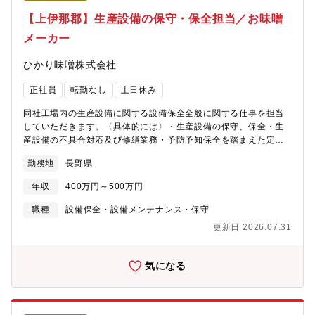
【上伊那郡】生産設備の保守・保全担当／お味噌
メーカー
ひかり味噌株式会社
正社員
転勤なし
土日休み
同社工場内の生産設備に関する設備保全全般に関する仕事を担当
していただきます。〈具体的には〉・生産設備の保守、保全・生
産設備の不具合対応及び修繕業務・予防予知保全を踏まえた定期
メンテナンス計画（外注含む）の策定・各種製品の生産ラインの
勤務地
長野県
増設、新設にかかる業務・設備の導入検討及び提案■組織構成配属
予定の部署には、計7名が配属されております。■採用背景同社は
年収
400万円～500万円
年々増産とともに工場拡大をしており、それとともに生産設備・
機械も増加しております。安定的な生産をするためには設備・機
職種
設備保全・設備メンテナンス・保守
械のメンテナンス、保全が必須となります。また、新たに製造ラ
更新日 2026.07.31
インを構築することもあり、技術的な知識、経験が欠かせませ
ん。このような背景から増員を進めております。
気になる