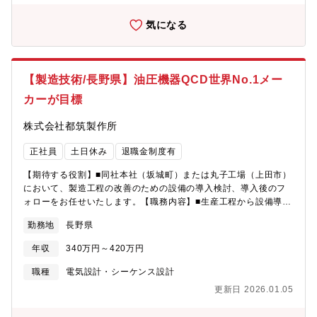
す。完成車メーカーのエンジニアと直接技術的なやり取りを行う
ことで、技術力の向上を図っております。国内各種大手完成車メ
気になる
ーカーを安定的な取引を実現しており、高級車ブランドにも同社
製品が導入されています。今後自動車業界がEV車へと移行を進め
る中、クラクションの必要性は変わらず今後も安定した需要が見
込まれております。◇高い技術力・開発力：製品開発は技術開発
【製造技術/長野県】油圧機器QCD世界No.1メー
部を中心に、各部門の技術スタッフが参画してプロジェクトを結
カーが目標
成して進めています。また外部の研究機関、メーカー等との共同
研究も積極的に行っています。独自に設計開発した自動機、自動
株式会社都筑製作所
化設備によって、加工から組立、調整、検査まで一貫して生産す
る体制が整えられています。材料受入検査、完成品評価試験、さ
正社員
土日休み
退職金制度有
まざまな信頼性試験などが厳格に行われ、高品質・低コストな製
品づくりが行われています。構成される小型・高性能なクラクシ
【期待する役割】■同社本社（坂城町）または丸子工場（上田市）
ョンを作ることは勿論、耐久力高く適切な音量を出し続ける製品
において、製造工程の改善のための設備の導入検討、導入後のフ
を開発することが求められます。
ォローをお任せいたします。【職務内容】■生産工程から設備導入
の検討 ■メーカーの選定や打ち合わせ、日程調整 ■役所などへの申
勤務地
長野県
請処理 ・導入後の社員フォロー ■導入後の設備調整【募集背
景】■組織強化による募集【組織構成】■製造技術課 10名【育成
年収
340万円～420万円
環境】■個々人のキャリアに合わせた階層別研修や資格取得支援、
技術活動支援を通じて社員の成長を後押ししています。
職種
電気設計・シーケンス設計
更新日 2026.01.05