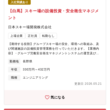
入社実績あり
【白馬】スキー場の設備投資・安全衛生マネジメ
ント
日本スキー場開発株式会社
上場企業
正社員
転勤なし
【期待する役割】グループスキー場の安全、環境への取組み、及
び関連施設の設備投資管理業務を行っていただきます。【業務内
容】・グループ労働安全衛生マネジメントシステムの運営及び、
事務局?業務・環境への配慮した機器の導入計画及び実施に関する
勤務地
長野県
業務・スキー場及び関連施設の安全管理に関する業務・索道、圧
雪車等の車両、人工降雪機等の機械及び関連する施設の安全性の
年収
330万円～432万円
向上に関する業務・索道、圧雪車等の車両、人工降雪機等の機械
及び関連する施設のメンテナンスに関する業務・索道に関する行
職種
エンジニアリング
政との総合調整に関する業務・設備投資の計画、実施及び合理化
更新日 2026.05.21
に関する業務・設備に関する技術向上に関する業務・関連する技
術者育成に関する業務・関連する事業の共同購入計画、実施及び
合理化に関する業務・社内及び外部企業へのスキー場安全運営に
気になる
関する助言業務・運営受託事業に関する助言及び、安全管理業
務・新規案件スキー場の技術安全に関する調査業務・国内外出張
あり・海外メーカーとの交渉業務等【組織構成】3名（部長1名、