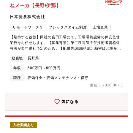
た。自分のやりたいことと、会社風土の一致が決め手です。【準
ねメーカ【長野/伊那】
社員登用について】■広島での3年勤務長野事業所は広島との2拠点
生産実現のため、2018年に設立した生産拠点です。本ポジション
日本発条株式会社
では、必要な技術・経験を最短で習得するため、入社後3年、創業
の地である広島事業所で勤務します。3年後は長野に帰任し、経験
リモートワーク可
フレックスタイム制度
上場企業
を活かして加工ツールの量産立ち上げ・安定化を牽引いただきま
す。■正社員登用制度登用要件を満たすことで正社員登用となりま
【期待する役割】同社の宮田工場にて、工場電気設備の保安監督
す。実績としては3～5年での登用事例が多いです。【長野事業所
業務をお任せします。【募集背景】第二種電気主任技術者資格保
について】・長野事業所は、操業開始から80年を超える広島事業
有者が翌年退社予定のため。【配属先/組織構成】精密ばね生産本
所との国内2拠点体制構築のため、2018年に操業を開始した拠点
部 伊那工場 総務課【本ポジションの魅力】新製品の量産に向
です。広島の地で培われてきた、モノづくりの品質やスピード
勤務地
長野県
けたプロジェクトに携われることだけでなく、同社としても電動
感、価値観を長野の地でも身につけ浸透させるため、事業所一体
化に向けた注力事業のため、積極的に設備投資を行っています。
となって日々取り組んでいます。・立ち上げ期の今だからこそ、
年収
600万円～800万円
そのため自身の考えや提案を反映できることも多く、裁量を持っ
課題も多いものの、一人ひとりが担う役割は大きく、自身の仕事
た業務ができます。【将来的に任せるミッション】新製品の設備
職種
設備保全・設備メンテナンス・保守
で事業所を拡大・成長させていくことができるフェーズです。・
開発⇒立ち上げ完了後は、量産に向けた設備改善をメインミッシ
また、都心から2時間程度というアクセスの良さに加えて、豊かな
更新日 2026.08.01
ョンとし、既存設備の改善・改良もお任せします。設備も内製化
自然に恵まれた環境、シェフ在籍の食堂や、社員用ロッジなど福
しているため、裁量を持って設備設計にも携わることができま
利厚生にも恵まれています。
す。（一部外注有）※新製品の受注プロセスは同社開発部や設計
気になる
部が行います。【ニッパツの特徴・魅力】・ばねの開発や生産で
培った自慢の技術を磨き応用し続け、国内・世界トップクラスの
シェア製品を多数保有する東証プライム上場メーカー・自動車部
品においては今後電気自動車、ハイブリッドカーへと製品の軸足
入社実績あり
が移っていく中でも必ず必要とされる部品（ばね、シート等）を