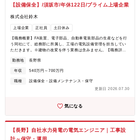
リソースを掛け合わせ、 相乗効果により新たな価値を創造する。
【設備保全】/須坂市/年休122日/プライム上場企業
◆当社の成長戦略について当社の成長戦略を推し進めるキードラ
イバーになるのは、「相合活動」。多様なバックグラウンド・ 情
株式会社鈴木
熱を持つ10万人の人材が、 技術、事業を相い合わせ、 価値を最大
化します。・戦略（１）：オーガニック成長×M＆A成長～当社は
上場企業
正社員
土日休み
1951年7月、日本で初めてのミニチュアベアリング専業メーカー
として誕生。創業以来58社（2024年8月末現在）との経営統合を
【職務概要】FA装置、電子部品、自動車電装部品の生産などを行
経て、ボールベアリングからモーター、センサー、アクセス製
う同社にて、総務部に所属し、工場の電気設備管理を担当してい
品、 半導体に至るまで、コア事業の8本槍製品を中心に、シナジ
ただきます。※建物の改変を伴う業務は含みません。【職務詳
ーある会社の統合を続け、世界でも類をみないユニークな事業ポ
細】■電気設備の保全管理業務■保守点検、修理（給排水設備点
勤務地
長野県
ートフォリオを持つ「相合」精密部品メーカーへと成長しまし
検、空調、ボイラー管理点検も含む）■新規設備導入、既存施設の
た。オーガニック成長に加え、重要な成長ドライバーとして、よ
改善■設備修繕更新工事の立会、業者管理業務■その他施設管理に
年収
540万円～700万円
り営業利益率や投資効率の高いM&A案件に集中し、積極的にM&A
関する業務等本社工場と本社から車で5分圏内のところに2工場、
に取り組んでいます。・戦略（２）：社会的課題解決製品の開発
車で10分圏内に1工場。計4工場あります。24時間稼働しています
職種
設備保全・設備メンテナンス・保守
と部品供給現代社会は少子高齢化、医療問題、ロボティクス、エ
が、深夜に対応することはほぼありません。設備の入替など年に
更新日 2026.07.30
ネルギー問題など様々な課題を抱えています。その社会的課題の
数回休日出勤いただく可能性があります。【やりがい】自分の考
解決を貢献する、電動化・自動化・超高速通信・センシング（制
えた通りに機器／装置が動作した時や、お客様の要望通りに機器
御）といったキーとなる新技術やそれを満たす製品・部品が必要
を動かせた時など様々な場面でやりがいを感じます。トップメー
気になる
とされますが、そのソリューション製品に必ず使われる部品が「8
カーより受注を獲得している信頼と確かな技術力も魅力です！
本槍製品」であり、当社は、今後ニーズが高まる可能性を秘めて
【入社後について】ご経験や能力に応じて、献身的にサポートい
いる製品を揃えております。◆当社の強み・ミネベアミツミの強
たします。部署や課の壁が低く、風通しの良い職場です。中途入
みは、「（１）コア事業の強化」「（２）ニッチ分野で多角化経
社の方が多数在籍しており、不安なく入社できる環境です。
【長野】自社水力発電の電気エンジニア｜工事設
営」「（３）相合してシナジーを創出」の３つです。これら３つ
の強みをかけ合わせ、シナジーを生み出すことにより、 社会的課
計～保守・運用