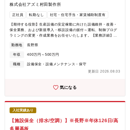
株式会社アズミ村田製作所
備のライフサイクル全体に携わることができます。★2030年度に
純利益1,000億円・国内外600～700万kW規模の新規開発を掲げる
正社員
転勤なし
社宅・住宅手当・家賃補助制度有
成長企業で、水力を起点に将来は風力・地熱への活躍機会も広が
ります。★多様な経験を持つ技術者と相談しやすい環境のもと、
【期待する役割】生産設備の安定稼動に向けた設備維持・改善・
技術・技能を継承しながら専門性を磨くことができます。★想定
保全業務、および新規導入・移設設備の据付～運転、制御プログ
残業は月20時間程度、コアタイムのない勤務制度のもとで、腰を
ラミングの変更・作成業務をお任せいたします。【業務詳細】生
据えて技術を積み上げていくことができます。★カーボンニュー
産設備の事後保全(故障が発生した設備を修復する）と予防保全
トラルや防災・レジリエンス強化、福島復興を支える社会貢献を
勤務地
長野県
（設備が故障する前に計画的に処置する）が主な役割であり、加
実感できます。【キャリアパス】まず水力事業所・水力工事セン
えて設備のパフォーマンスを最大限に高める改善活動を展開する
ターで点検・工事監理・設備計画等の実務経験を積み、本社・関
年収
400万円～500万円
仕事です。経験を積んだ後、生産ラインの新設に伴う設備立ち上
連部署も経験しながら水力事業全体を俯瞰する視点を養成。将来
げ業務をについても担当頂きます。【魅力】■ 計画的な設備保全
職種
設備保全・設備メンテナンス・保守
的には事業所管理職など水力事業の中核を目指し、状況に応じて
で、突発対応が少ない環境十分な人員体制のもと、設備保全は計
風力・地熱部門での活躍も期待します。【職場の雰囲気】■相談し
更新日 2026.08.03
画的に実施。突発的なトラブル対応に追われることが少なく、腰
やすい環境、積極的なコミュニケーションを推進しています。■カ
を据えて業務に取り組めます。■ ワークライフバランスを大切に
ーボンニュートラル・強靭化（防災、レジリエンス強化）を実現
できる年間休日123日、月平均残業10～15時間程度と、仕事とプ
気になる
しながら、安定的かつ低廉な電力供給や福島復興を支え続けてい
ライベートの両立がしやすい環境です。■ ライフイベントを支え
くことで、社会貢献の実感を得られます。【勤務地（初任地）】
る充実した福利厚生女性の産休・育休取得率は100％、男性の育休
東京電力リニューアブルパワー各事業所（長野県・山梨県・神奈
取得も積極的に推進しています。また、出産立ち会いのための有
川県・群馬県・福島県）を想定しています。【グループ会社】入
給休暇を最大10日取得できるなど、ご家族との大切な時間も大切
社後に出向・転籍の可能性がございます。※就業条件はHDと同様
入社実績あり
にしながら長く働ける環境が整っています。【入社後のサポート
です。＜出向・転籍先＞■東京電力ホールディングス株式会社：グ
体制】ご本人様の経験によりますが、村田製作所に研修センター
【施設保全（排水/空調）】※長野※年休126日/高
ループ経営管理、賠償・廃炉・復興推進等、水力・新エネルギー
があるため、数カ月間研修を行います。その他、OJT研修や階層
発電事業、原子力発電事業 等■東京電力パワーグリッド株式会
多層基板
別研修もございます。※勤務形態補足：3交替勤務①8:30～