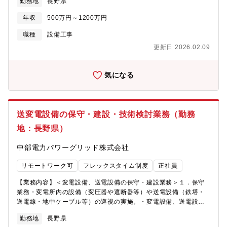
勤務地
長野県
設備形成の方針を立案・図面化〇配電設備利用のために借用して
いる用地の取得、管理○工事施工会社による工事の管理・検査
年収
500万円～1200万円
等＜配電設備の保守・運用業務＞○膨大な数の配電設備に対する保
守計画立案・管理○配電系統の電圧・電流管理○取引用計器の管理○
職種
設備工事
非常災害や停電発生時の復旧対応 等なお、これまでの業務経
更新日 2026.02.09
験や保有スキルに応じ、付与業務内容を決定します。配電設備の
設計や保守業務からスタートいただくケースが多いです。その後
は、適性に合わせて業務をお任せします。残業：月平均20時間※
気になる
宿直業務に従事いただく可能性もございます。●配属組織のミッシ
ョン中部電力パワーグリッド株式会社は、２０２０年４月、送配
電事業会社として、中部電力株式会社から分社して誕生しまし
た。当社は、災害に強い電力系統を構築し、お客さまに高品質・
送変電設備の保守・建設・技術検討業務（勤務
安価で安定的な電力をお届けすることに取り組んでいます。今回
地：長野県）
の応募部署である『配電部門』は、これらを実現するための設備
の内、電柱や電線等の配電設備を建設・保守する役割を担ってい
中部電力パワーグリッド株式会社
ます。当社管内に配置している支社または営業所の配電建設グル
ープでは、配電設備の建設に係る業務を担当しています。また、
リモートワーク可
フレックスタイム制度
正社員
配電運営グループでは、配電設備の保守・運用に係る業務を担当
しています。＜参考＞各グループは、20～60名程度のメンバーで
【業務内容】＜変電設備、送電設備の保守・建設業務＞１．保守
構成されており、「設計」、「設備保守」など、実施業務単位で
業務・変電所内の設備（変圧器や遮断器等）や送電設備（鉄塔・
チーム編成をしています。●募集背景再生可能エネルギーの大量導
送電線・地中ケーブル等）の巡視の実施。・変電設備、送電設備
入といった環境変化への対応、またＤＸ等の最新技術を導入した
の健全性を確認するための点検などに必要な資機材の発注および
生産性向上等の取り組み等により、更なる高品質・安価な電力供
勤務地
長野県
保守会社への手配の実施。・変電設備、送電設備の健全性を確認
給の実現を目指しています。そのため、現職でのご経験を活か