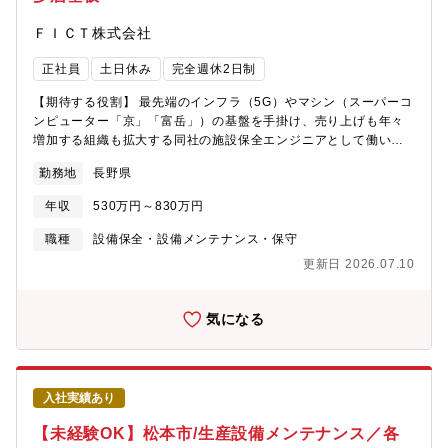
社：般送配電事業、不動産賃貸事業、離島における発電事業■東京
17:00（休憩：45分 実働7時間45分）②16:45～翌1:15（休憩：
電力エナジーパートナー株式会社：小売電気事業、ガス事業■東京
ＦＩＣＴ株式会社
45分 実働7時間45分）③1:00～8:45（休憩：45分 実働7時間
電力フュエル＆パワー株式会社：燃料・火力発電事業【ご応募に
00分）＜製品魅力＞商品であるノイズ除去フィルターや積層パワ
あたって】■東京電力ホールディングス株式会社、東京電力フュエ
正社員
土日休み
完全週休2日制
ーインダクタはスマートフォン・ゲーム機などの小型電子機器か
ル＆パワー株式会社、東京電力パワーグリッド株式会社、東京電
らTV・自動車などの大型製品まで広範囲にわたって使用されてい
力エナジーパートナー株式会社および東京電力リニューアブルパ
【期待する役割】 最先端のインフラ（5G）やマシン（スーパーコ
ます。セラミックスシートを加工してチップ部品にするまでに
ワー株式会社の採用は、東京電力ホールディングス株式会社が窓
ンピューター「京」「富岳」）の基盤を手掛け、売り上げも年々
様々な要素技術を活用しながら製品を生み出す技術力の高さは
口となり、各社と合同で募集・選考を実施します。■採用は、各社
増加する組織も拡大する同社の施設保全エンジニアとして働いて
世界中のメーカーから評価されています。
への転籍・出向がありうることを前提とした募集となります。な
いただきます。【職務内容】長野工場全体の施設管理業務を担当
勤務地
長野県
お、各社に採用条件の差異はございません。■グループ会社での採
いただきます。■工場インフラ（廃液処理施設、純水製造装置等）
用可能性も鑑みて、同グループ会社での選考の可能性もございま
の管理および保守■新ライン導入時の工事計画（廃液処理処理、薬
年収
530万円～830万円
す。こちらにご了承いただき、ご応募いただきますようお願いし
品供給等）の立案および施工管理【同社の技術について】■F-
ます。
ALCS（エフアルシス）FICTが提供する「F-ALCS（エフアルシ
職種
設備保全・設備メンテナンス・保守
ス）」は、高速信号伝送を可能にする画期的なめっきレスビア形
更新日 2026.07.10
成プリント基板技術です。超高多層、高密度な配線の実現によ
り、配線収容能力を飛躍的に向上させました。全層
IVH（Interstitial Via Hole）構造は、ペースト充填と金属間結合
気になる
により形成し高い接続信頼性を可能にしています。情報技術の劇
的な進化を背景にして、クラウドコンピューティングやAI（人工
知能）が当たり前になり、それらの基盤となるデータセンターの
ニーズが急速に拡大しました。また、デジタル社会における高速
入社実績あり
で大容量のデータ通信を支える5Gや、光通信等の社会インフラを
担う情報通信機器の需要が益々増加しています。これらの高度な
【未経験OK】松本市/生産設備メンテナンス／各
データ処理装置に採用されるプリント基板には、「高多層・高密