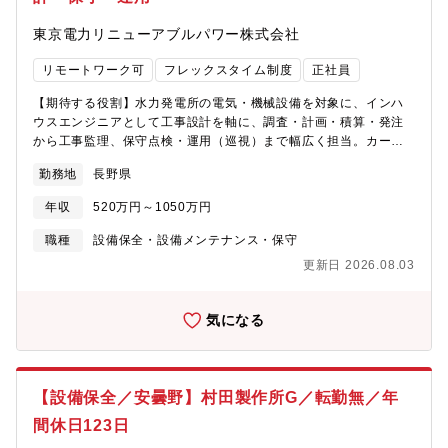
題解決に貢献し、 会社と地球・社会のサステナビリティの両立を
目指していきます。・積極的な海外進出当社は世界シェアNo.1の
東京電力リニューアブルパワー株式会社
製品を多数有する国内屈指のグローバルメーカーです。世界28ヶ
リモートワーク可
フレックスタイム制度
正社員
国で130生産・開発拠点を展開。グループ全体の生産高に占める海
外比率は約8割となります。
【期待する役割】水力発電所の電気・機械設備を対象に、インハ
ウスエンジニアとして工事設計を軸に、調査・計画・積算・発注
から工事監理、保守点検・運用（巡視）まで幅広く担当。カーボ
ンニュートラル社会の実現に向けた水力発電設備の工事・維持・
勤務地
長野県
運用の一翼を担っていただきます。【職務内容】■工事設計・発
注・工事監理・発電所仕様に基づく設備配置・構造設計・電気設
年収
520万円～1050万円
備設計、工程/調達計画の立案、設計図・仕様書の作成・設計段階
のリスク評価（施工時の安全性・環境影響の最小化）・工事会社/
職種
設備保全・設備メンテナンス・保守
設備メーカーへの発注・納期交渉・施工品質/安全基準の工事監
更新日 2026.08.03
理、完了後の試運転・性能検証■点検・保守・運用・定期巡視/点
検/保守（油脂交換・部品交換等）、故障・トラブル時の迅速な復
旧対応【募集背景】水力電気分野では、中間層の不足による年齢
気になる
構成のひずみ解消と、技術・技能の次世代への継承が急務です。
地域に根ざした事業運営を継続するための人財確保を目的に本募
集を行います。同社は国内水力163ヶ所を有し、再エネのリーディ
ングカンパニーを目指して2030年度に向け国内外で事業規模の拡
【設備保全／安曇野】村田製作所G／転勤無／年
大を進めており、水力の安定運用を支える技術者の役割は一層重
間休日123日
要になっています。【魅力】★国内水力163ヶ所・総出力約980万
kWという国内最大級の資産を舞台に、設計から保守・運用まで設