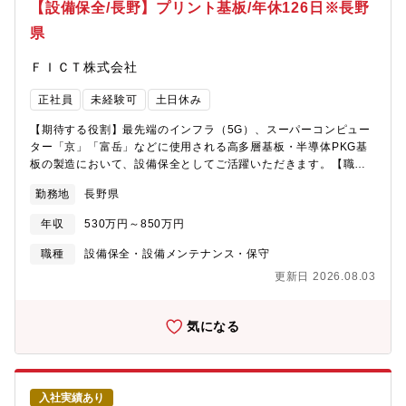
製品として有しています。・幅広い製品ポートフォリオで、特定
【設備保全/長野】プリント基板/年休126日※長野
業界の景気動向に左右されすぎることがなく、創立以来80年間経
県
常赤字なしと事業の安定性が魅力。・同社の離職率は5％程度、腰
を据えて働く環境が整っています。全社員の中で中途入社割合は
ＦＩＣＴ株式会社
約2割であり、上級管理職の中途入社割合も約2割なのでハンデは
ありません。・働き方改革プロジェクト：2018年度よりスタート
正社員
未経験可
土日休み
し、本社と各本部から委員を選出し、定期的に業務効率化の取り
組み事例紹介や計画の進捗報告会を行っています。ノー残業DAY
【期待する役割】最先端のインフラ（5G）、スーパーコンピュー
の実施など働き方改革に取り組んでいます。・1LDK／2LDKの家
ター「京」「富岳」などに使用される高多層基板・半導体PKG基
族寮（3～4万円程）、１Kの独身寮（1～3万円程）で入居可。
板の製造において、設備保全としてご活躍いただきます。【職務
内容】■プリント基板製造設備の定期点検・保守■設備トラブル発
勤務地
長野県
生時の初期対応・原因調査・復旧作業■故障予防のための保全計画
の策定・実施■部品交換や消耗品管理、協力会社との調整■新設備
年収
530万円～850万円
の導入や改造における技術サポート【働き方について】全社平均
残業20時間、有給取得日数平均13日、年間休日126日、また新幹
職種
設備保全・設備メンテナンス・保守
線通勤も可能（規定有り）となります
更新日 2026.08.03
気になる
入社実績あり