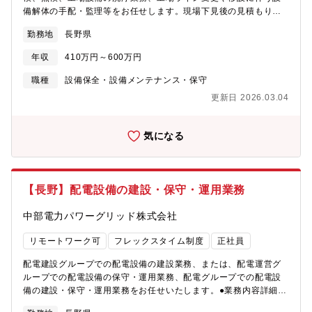
備解体の手配・監理等をお任せします。現場下見後の見積もり作
成等事務的な業務もございます。ゆくゆくは、客先工場の設備保
勤務地
長野県
全に関わる現場管理・現場代理人業務（協力会社の監督業務）を
中心に、担当する現場の事務業務（内勤業務）についてもご担当
年収
410万円～600万円
いただきます。※建物への改変を伴う業務は含みません。※東北
～中部エリアにお客様がいらっしゃる為、週に4日程度の出張が発
職種
設備保全・設備メンテナンス・保守
生します。（出張旅費規程有）【魅力】化学物質を取り扱う工場
更新日 2026.03.04
設備のメンテナンスは、その専門性から需要が高く安定してお客
様がいらっしゃる為、安定性や将来性を大事にしたい方におすす
めです（しっかりと教育を行いますので、入社前の専門知識は不
気になる
問です）【こんな方は大歓迎】製造業（工場）などで働いたこと
がある方、建設業界で現場管理（現場）経験ある方、環境保全に
興味がある方【当社について】「日本一の総合環境企業」を目指
す当社は、全国のお客様の製造工程で発生する廃液の無害化処
【長野】配電設備の建設・保守・運用業務
理、再資源化をはじめ、化学をベースとした環境サービスを多角
的に展開しています。
中部電力パワーグリッド株式会社
リモートワーク可
フレックスタイム制度
正社員
配電建設グループでの配電設備の建設業務、または、配電運営グ
ループでの配電設備の保守・運用業務、配電グループでの配電設
備の建設・保守・運用業務をお任せいたします。●業務内容詳細＜
配電設備の建設業務＞○お客さまや官庁と現地等で折衝を実施し、