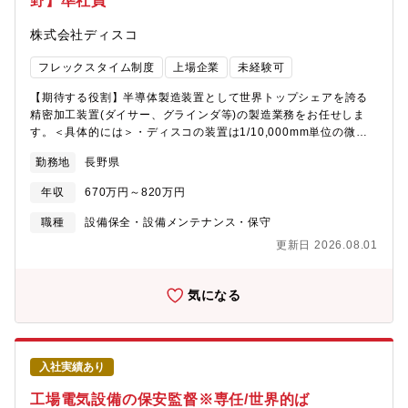
野】準社員
株式会社ディスコ
フレックスタイム制度
上場企業
未経験可
【期待する役割】半導体製造装置として世界トップシェアを誇る
精密加工装置(ダイサー、グラインダ等)の製造業務をお任せしま
す。＜具体的には＞・ディスコの装置は1/10,000mm単位の微細
で精密な加工を実現します。・装置は顧客ごとに仕様の異なるオ
勤務地
長野県
ーダーメイド品です。自動化された製造ラインのある大量生産の
モノづくりとは違い、オーダーごとに組み立て方が異なります。
年収
670万円～820万円
手順書ではなく図面を見て、自分たちで造る手順を試行錯誤しな
がら形にしていきます。・各工程1～2名の少人数で装置の組付や
職種
設備保全・設備メンテナンス・保守
調整、検査を行います。一人ひとりの技術力が製造スピードや品
更新日 2026.08.01
質に強く影響します。・作業効率や精度を上げるための治具も必
要なものは自身で設計・製作するため、製造技術の領域も含む業
務です。・ときには、開発や営業の部門とやり取りし、仕様や設
気になる
計の確認をしたり、より良い製品開発のためにフィードバックし
たりすることもあります。＜入社者の声＞前職は目の前の仕事に
追われ、とにかく納期通りに整備が終われば“良し”とする職場環境
で、改善活動まで手が回らないことにもどかしさがあり転職を考
入社実績あり
えました。ディスコは改善活動を大事にしており、改善に時間を
かけられることや変化・挑戦に前向きな風土に魅力を感じまし
工場電気設備の保安監督※専任/世界的ば