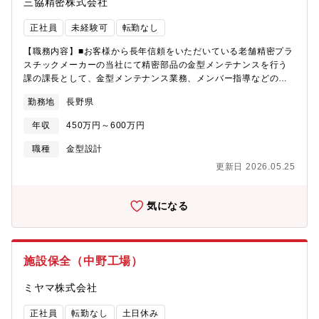
三協精密株式会社
予防保全・改善提案など、設備の安定稼働に直接貢献できるやり
がいの大きいポジションです。賞与5ヶ月超、年間休日122日、転
正社員
未経験可
転勤なし
勤なしなど、長期的に腰を据えて働ける環境が整っており、地域
に根ざしてキャリア形成したい方に最適です。
【職務内容】■お客様から長年信頼をいただいている老舗精密プラ
スチックメーカーの当社にて精密部品の金型メンテナンスを行う
課の課長として、金型メンテナンス業務、メンバー指導などのマ
ネジメント業務をお任せします。＜具体的には・・＞金型のメン
勤務地
長野県
テナンスを行う課で、ご自身の金型に従事されたご経験を生かし
て、当社の足りない点の伝播やメンバーの成長に貢献いただく業
年収
450万円～600万円
務になります。ご自身の知見を生かして裁量を持って働ける環境
です。【所属部署】製造部金型課【部署構成】50代課長、50代課
職種
金型設計
長代理、40代主任、メンバー2名 まずは課長業務補佐
更新日 2026.05.25
からお任せし、ゆくゆくは課長の後任を担っていただきます。
気になる
施設保全（中野工場）
ミヤマ株式会社
正社員
転勤なし
土日休み