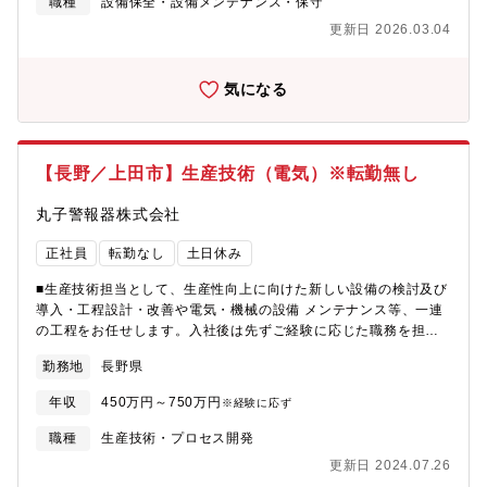
職種
設備保全・設備メンテナンス・保守
塔などの既存設備の保守（巡視・点検・補修の総称）や新たな設
す。現場での即戦力として活躍いただける方を求めています。
更新日 2026.03.04
備の建設を行っています。また、愛知県名古屋市にある基幹系統
【魅力】「日本一の総合環境企業」を企業理念とし、主に6つの分
建設センター・エンジアリングセンターでは、送変電設備の大規
野で様々な環境事業を展開。社会への貢献性も高く、昨今は環境
模工事や技術検討を専門的に実施しています。＜参考＞各グルー
問題に多くの企業様が課題を持っており当社のニーズは拡大中で
気になる
プは、30～50名程度のメンバーで構成されており，「設備保守」
す。160億を超える売り上げを誇り財務基盤も安定しているので安
「設備建設」など，実施業務単位でチーム編成をしています。
定性や将来性も抜群です！【キャリアパス】入社後は上司の指示
【ポジションの魅力】・地域の電力の安定供給に貢献すること
のもと業務を習得頂き、適性や経験に応じ将来的には、施設保全
で、お客さまの日常やビジネスを支えることができます。・大規
部門の管理職をお任せする場合もあります。
【長野／上田市】生産技術（電気）※転勤無し
模設備である送変電設備の保守業務、建設業務に携わることで、
多くの関係会社（メーカ，請負会社など）や他部門関係者をまと
丸子警報器株式会社
める役割を担い、プロジェクトマネジメント力を向上させること
ができます。
正社員
転勤なし
土日休み
■生産技術担当として、生産性向上に向けた新しい設備の検討及び
導入・工程設計・改善や電気・機械の設備 メンテナンス等、一連
の工程をお任せします。入社後は先ずご経験に応じた職務を担当
いただき、徐々に範囲を広げていただきます。【ミッション】自
勤務地
長野県
社で製造ラインを開発し、世界レベルのモノづくりを実現してい
る同社で、豊かな発想と創意工夫で、より高品質な生産システム
年収
450万円～750万円
※経験に応ず
を構築することがミッションです。日々の保全業務も担当するた
め、生産を滞りなく進めることも重要なポジションです。【特
職種
生産技術・プロセス開発
徴・魅力】大手完成車メーカーとも複数取引：トヨタ社の約6割、
更新日 2024.07.26
スバル社の約5割の車両に同社のクラクションが搭載されておりま