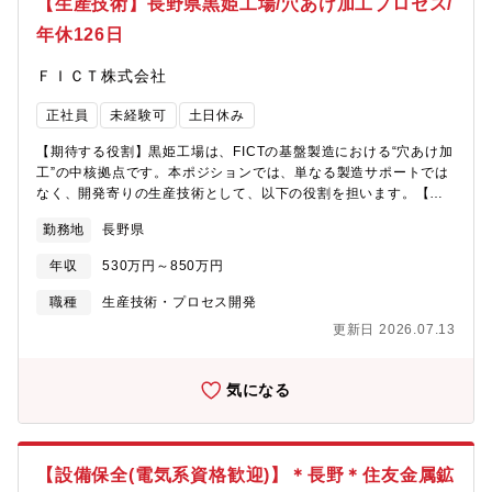
【生産技術】長野県黒姫工場/穴あけ加工プロセス/
年休126日
ＦＩＣＴ株式会社
正社員
未経験可
土日休み
【期待する役割】黒姫工場は、FICTの基盤製造における“穴あけ加
工”の中核拠点です。本ポジションでは、単なる製造サポートでは
なく、開発寄りの生産技術として、以下の役割を担います。【職
務内容】■ 生産設備の技術検討・導入■ 品質改善・歩留まり向上■
勤務地
長野県
治工具・加工治具の設計■ 工場との連携業務【働き方について】
全社平均残業20時間、有給取得日数平均13日、年間休日126日、
年収
530万円～850万円
また新幹線通勤も可能（規定有り）となります
職種
生産技術・プロセス開発
更新日 2026.07.13
気になる
【設備保全(電気系資格歓迎)】＊長野＊住友金属鉱