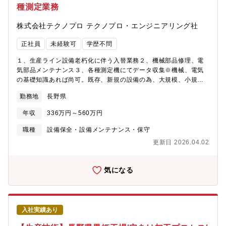
種測定業務
度・低伝送ロス」を有した構造が必要とされています。F-ALCSが
持つ設計自由度の高い革新的なプリント基板技術で、情報化社会
株式会社テクノプロ テクノプロ・エンジニアリング社
におけるお客様の様々な要望にお応えします。■G－ALCS（ジー
アルシス）F-ALCS技術を応用した次世代半導体パッケージ向けガ
正社員
未経験可
学歴不問
ラスコア基板
１、生産ライン設備老朽化に伴う入替業務２、機械部品修理、電
気部品メンテナンス３、各種測定機にてデータ収集※機械、電気
の基礎知識あれば尚可。既存、新規の設備の為、大規模、小規模
問わず対応可能未経験の方も歓迎いたします。施工図などを読め
勤務地
長野県
れば尚可。将来的には、生産設備の導入や機械設計等の道も希望
に応じて、サポートして参ります。
年収
336万円～560万円
職種
設備保全・設備メンテナンス・保守
更新日 2026.04.02
気になる
入社実績あり