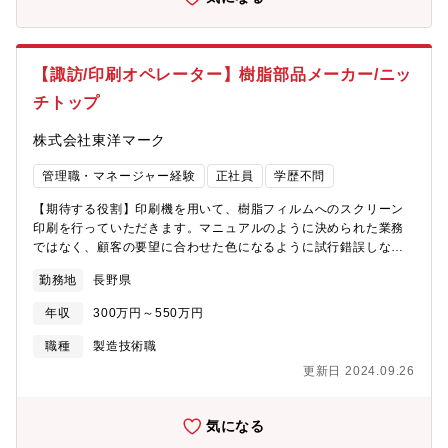
処理技術により、汚れ、ささくれ、欠けといったスティックに関
する不良検査を行うことで、不良低減をさせる安全性の両面を実
現した製品です。（2）SECSインターフェース…同社のSECS通
信ドライバーは、半導体・液晶の製造装置／検査装置でのSECS通
【諏訪/印刷オペレーター】樹脂部品メーカー/ニッ
信を実現します。SECS通信ドライバーを使用することにより必要
チトップ
な専門知識が限定され、SECSに対応したシステムの開発コストを
大幅に削減できます。（3）MachineVision…高機能カメラにより
株式会社東洋マーク
取り込んだ画像を、画像処理ソフトが情報抽出し判定するといっ
た一連の作業を高速で行う技術で、高速・高精度、非接触により
管理職・マネージャー経験
正社員
学歴不問
対象物を傷めない検査が可能なシステムです。
【期待する役割】印刷機を用いて、樹脂フィルムへのスクリーン
印刷を行っていただきます。マニュアルのように決められた業務
ではなく、顧客の要望に合わせた色になるように試行錯誤しなが
ら、機械の調整やインクの調合をします。【職務内容】■自動スク
勤務地
長野県
リーン印刷機の操作およびその関連業務 ■版の印刷機へのセッ
ト、洗浄、試し刷り ■印刷物の仕上がり検査、確認 ■インクの
年収
300万円～550万円
色の調合、試作 ※スクリーン印刷は、高い耐久性や鮮やかな色
彩が特徴の手法です。【魅力】■印刷から成型・切削まで一気通貫
職種
製造技術職
体制で行っている数少ないニッチトップ企業■有給消化率90％、残
更新日 2024.09.26
業ほぼなしなどホワイトな環境■各製造工程において、長年培った
独自の技術・技能・ノウハウを有しており、この高い技術力を背
景として、お客様の要望に対して素早くタイムリーに応えること
気になる
ができる【募集背景】現在代表が経営管理部長も兼任していいる