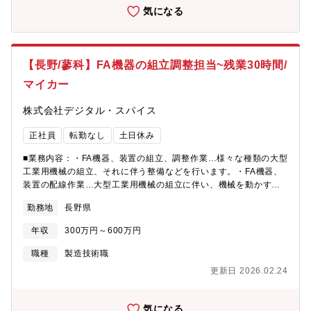
気になる
【長野/蓼科】FA機器の組立調整担当~残業30時間/
マイカー
株式会社デジタル・スパイス
正社員
転勤なし
土日休み
■業務内容：・FA機器、装置の組立、調整作業…様々な種類の大型
工業用機械の組立、それに伴う整備などを行います。・FA機器、
装置の配線作業…大型工業用機械の組立に伴い、機械を動かすた
めの配線作業を行います。※納品時にお客様内での設置や調整の
勤務地
長野県
ため、出張が発生します。■同社の特徴：同社は2001年7月当初、
10年後の2011年から開始する地上デジタルテレビ放送を見据え
年収
300万円～600万円
て、液晶・半導体の生産設備のシステム制御からスタートし、現
在は食品・航空宇宙・防衛・医療など、さまざまな分野のソフト
職種
製造技術職
ウェア開発・設計・製造を行っています。また、2018年には「は
更新日 2026.02.24
やぶさ２」に搭載の中央制御電子基板の開発に携わりました。■同
社の製品：（1）スティックインサーター…高速に、かつ正確にア
イスクリームスティックの自動挿入を行う生産性や、同社の画像
気になる