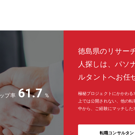
徳島県のリサー
人探しは、パソ
ルタントへお任
61.7
極秘プロジェクトにかかわる
ップ率
%
上では公開されない、他の転
中から、ご経験にマッチした
転職コンサルタン