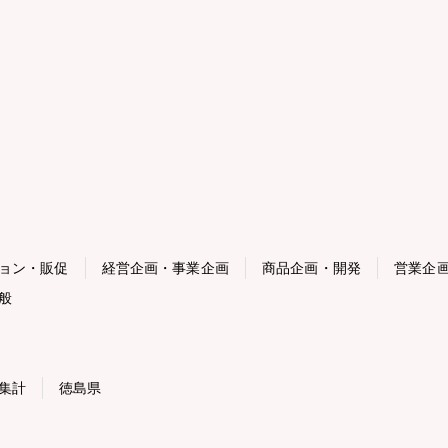
ョン・販促
経営企画・事業企画
商品企画・開発
営業企
般
集計
徳島県