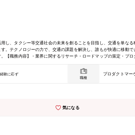
活用し、タクシー等交通社会の未来を創ることを目指し、交通を単なる
ます。テクノロジーの力で、交通の課題を解決し、誰もが快適に移動で
す。【職務内容】・業界に関するリサーチ・ロードマップの策定・プロ
・さらなるPMFや事業価値向上を目的とした戦略/企画/実行・エンジニ
先度等について検討【得られる経験】・プロジェクトマネジメント経験
プロダクトマー
経験に応ず
能力【歓迎要件】▼プロダクトマネージャーのご経験▼事業開発/企画
職種
任を持ちながら事業を推進したご経験▼モダンなビジネスでのプロジェ
キル
気になる