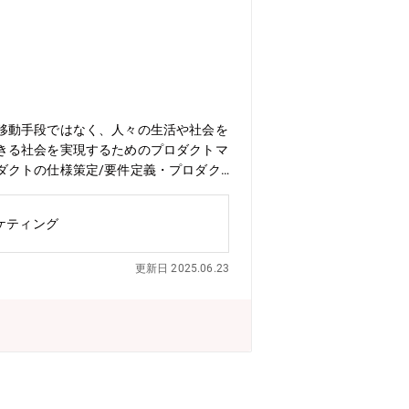
移動手段ではなく、人々の生活や社会を
きる社会を実現するためのプロダクトマ
ダクトの仕様策定/要件定義・プロダク
ア/営業/カスタマーサクセスのメンバと
・アジャイル形式の開発経験やIT知
ケティング
のご経験▼事業開発～運用までを一貫し
クト推進経験▼交通系企業でのご経験、
更新日 2025.06.23