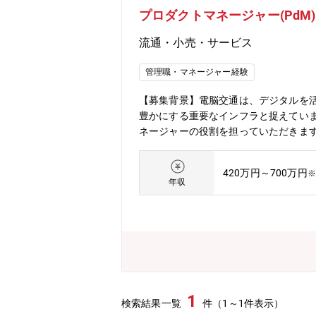
プロダクトマネージャー(PdM)
流通・小売・サービス
管理職・マネージャー経験
【募集背景】電脳交通は、デジタルを
豊かにする重要なインフラと捉えてい
ネージャーの役割を担っていただきま
トの機能強化のための企画/設計/実行
連携しつつ、プロダクトの機能開発の優
420万円～700万円
※
識・論理的思考力・マルチタスク遂行
年収
て実行してきた経験▼PLに対する責
交通に関する知見▼マーケティングス
1
検索結果一覧
件（1～1件表示）