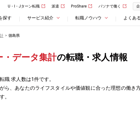
U・I・Jターン転職
派遣
ProShare
パソナで働く
企
を探す
サービス紹介
転職ノウハウ
よくあ
計
徳島県
ー・データ集計
の転職・求人情報
転職 求人数は1件です。
がら、あなたのライフスタイルや価値観に合った理想の働き
す。