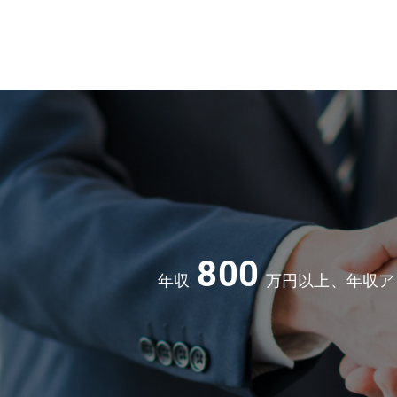
800
年収
万円以上、年収ア