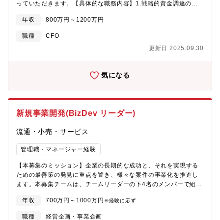
っていただきます。【具体的な職務内容】1.戦略的資金調達の立
案・実行・国内外の期間投資家、事業会社、VCなど、新規投資家
年収
800万円～1200万円
の開拓、交渉、クロージングまでの一連のプロセスを主導・IPOに
向けたプレIPOラウンド及び事業拡大(研究開発、M&A、海外展開)
職種
CFO
のためのエクイティ、デッドファイナンス戦略の策定と実行・既
更新日 2025.09.30
存投資家(各種VCなど)とのリレーションシップマネジメントと追
加出資交渉・説得力のある投資家向け資料(事業計画、資本政策、
財務モデルなど)の作成とプレゼンテーション2.IPO準備および実
気になる
行の統括・資金調達戦略と連動した最適なタイミングでのIPPO実
現に向けたロードマップの策定と実行・主幹事証券、監査法人と
しての折衝、選定、および上場審査対応・上場企業として求めら
れる内部統制・ガバナンス体制の構築3.財務戦略・経営管理・調
新規事業開発(BizDev リーダー)
達した資金をもとにしたM&A戦略の立案・実行、PMIの統括・事
業の多角化に対応した精微な事業計画・財務モデルの策定と予実
流通・小売・サービス
管理・経営の意思決定を支える財務分析とレポーティング最も重
要なミッションは、資金調達となります。コーポレーショ部門に
管理職・マネージャー経験
は部長が在籍し、管理部門全体の統括などについては、既存メン
バーが対応する体制が整っていますので、ご安心ください。
【本募集のミッション】企業の長期的な成功と、それを実現する
ための最善策の発見に重点を置き、様々な案件の事業化を推進し
ます。本募集チームは、チームリーダーの下4名のメンバーで組成
しています。電脳交通の成長戦略を担う新規事業の立ち上げ～推
年収
700万円～1000万円
※経験に応ず
進を責任者として担い、組織拡大時にはチームメンバーのマネジ
メントにも携わって頂きます。【新規事業の立ち上げ】
職種
経営企画・事業企画