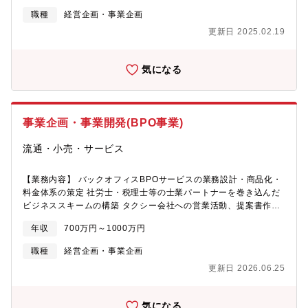
実行)・同社規格住宅の資材・工法等の改善・改良、仕様決定、基
職種
経営企画・事業企画
準実行予算管理、コストダウン業務・メーカーや工事業者、商社
更新日 2025.02.19
等との基準価格交渉や基準となる仕様・工法・工事内容決定・取
引業者の商流・物流の開拓、見直し、関連する業務■アピールポイ
ント・企業の未来を左右する、経営課題へ取り組むやりがいがあ
気になる
ります。・経営層をはじめ多くの社員と幅広く仕事ができること
で成？機会が多く、会社全体についての豊富な知識を得ることが
できます。・経営の一翼を担うポジションだからこそ、自分次第
で仕事の幅も広げることができます。・トップマネジメントの考
事業企画・事業開発(BPO事業)
えを直接知る機会が多いことも特徴です。・環境に優しい住宅商
品の開発において、社会的なインパクトも大きく、社会貢献を実
流通・小売・サービス
感しながら働けます。・市場に新しい流れを作る先進的な製品の
開発に携わり、そのプロセスを主導する自由と責任を担うことが
できます。そんな同社の理念に共感いただける方を募集しており
【業務内容】 バックオフィスBPOサービスの業務設計・商品化・
ます。
料金体系の策定 社労士・税理士等の士業パートナーを巻き込んだ
ビジネススキームの構築 タクシー会社への営業活動、提案書作
成・商談・クロージング 導入時の業務フロー設計、オペレーショ
年収
700万円～1000万円
ン体制の構築 事業KPI・PLの設定と管理 サービス改善・拡張の企
画立案 社内関係部署(CC事業・システム)との連携・調整? 本ポジ
職種
経営企画・事業企画
ションのやりがい・仕事を通じて得られるもの新しい事業の設
更新日 2026.06.25
計・立ち上げを担う経験("0→1"・"1→10"・"第二創業期"を経験)
ができる事業企画・事業開発・プロジェクト推進の責任者(プロジ
ェクトオーナー)を経験できる 既存アセットを活用して事業をスケ
気になる