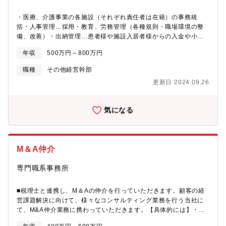
・医療、介護事業の各施設（それぞれ責任者は在籍）の事務統
括・人事管理…採用・教育、労務管理（各種規則・職場環境の整
備、改善）・出納管理…患者様や施設入居者様からの入金や小口
現金の管理・業務改善…働きやすい職場にするための業務見直し
年収
500万円～800万円
や調整。
職種
その他経営幹部
更新日 2024.09.26
気になる
M＆A仲介
専門職系事務所
■税理士と連携し、M＆Aの仲介を行っていただきます。顧客の経
営課題解決に向けて、様々なコンサルティング業務を行う当社に
て、M&A仲介業務に携わっていただきます。【具体的には】・
M&A対象企業の探索・相談・依頼受託・企業の評価・分析・企業