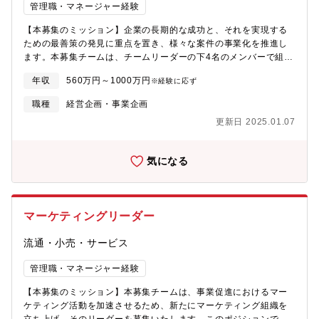
認可を目指す～
管理職・マネージャー経験
https://cybertransporters.com/news/20241008・【広島初】吉
【本募集のミッション】企業の長期的な成功と、それを実現する
島タクシー・大竹交通が環境への配慮を目的に、 トヨタbZ4Xを
ための最善策の発見に重点を置き、様々な案件の事業化を推進し
EVタクシーとして運行開始！ 広島市内で出発式を実施
ます。本募集チームは、チームリーダーの下4名のメンバーで組成
https://cybertransporters.com/news/20240827同社は、地域交
しています。電脳交通の成長戦略を担う新規事業の立ち上げ～推
通の変革期を担うスタートアップ企業です。”業界の変革や社会課
年収
560万円～1000万円
※経験に応ず
進を責任者として担い、組織拡大時にはチームメンバーのマネジ
題解決に係る業界・企業で働きながら自身も成長していきたい”と
メントにも携わって頂きます。【新規事業の立ち上げ】
いう方には親和性の高い環境です。
職種
経営企画・事業企画
CEO/COO/事業責任者が在籍しておりますが、COOが新規事業を
更新日 2025.01.07
担当してサービスを包括で見ている状況です。事業責任者のみで
はやりたいテーマはあるが現状のリソースではカバーできてなお
らず本来やりたいことができていない状況のため、できるか/でき
気になる
ないかを明確にしてもらえれば、基本的には自らの意思決定で判
断をしていただき、任せる環境を整えたいと考えています。
マーケティングリーダー
流通・小売・サービス
管理職・マネージャー経験
【本募集のミッション】本募集チームは、事業促進におけるマー
ケティング活動を加速させるため、新たにマーケティング組織を