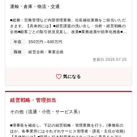
運輸・倉庫・物流・交通
■総務・労務管理など内部管理業務、社長補佐業務をご担当いただ
きます。【具体的には】■経営課題の洗い出し・分析・経営戦略の
企画■顧客ごとの取引状況見直し、改善■業務改善や効率化推進■社
内システム導入の専任担当 など
年収
350万円～600万円
職種
経営企画・事業企画
更新日 2025.07.25
気になる
経営戦略・管理担当
その他（流通・小売・サービス系）
■理事長を補佐し、下記の経営戦略・管理業務を行う。(事務長の
ほか、各事業所にはそれぞれサーヒス管理者・課長・主任が在籍)