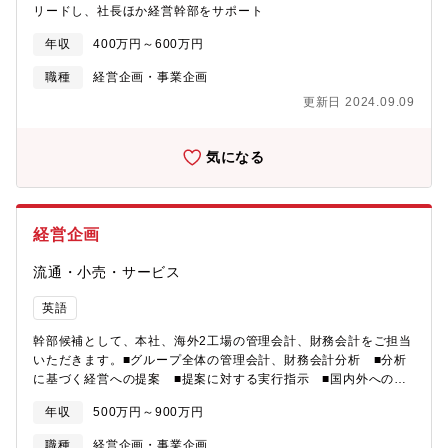
リードし、社長ほか経営幹部をサポート
年収
400万円～600万円
職種
経営企画・事業企画
更新日 2024.09.09
気になる
経営企画
流通・小売・サービス
英語
幹部候補として、本社、海外2工場の管理会計、財務会計をご担当
いただきます。■グループ全体の管理会計、財務会計分析 ■分析
に基づく経営への提案 ■提案に対する実行指示 ■国内外への出
張あり※経営幹部や社内の他部門との折衝や調整が必要となるポ
年収
500万円～900万円
ジションのため、経理・会計知識に加えて、コミュニケーション
力が求められます。
職種
経営企画・事業企画