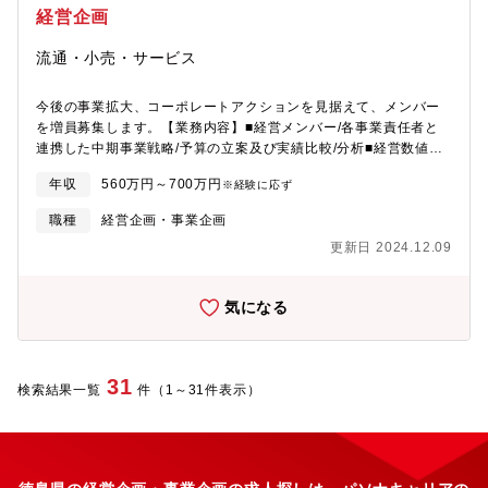
メッセージやコンテンツ開発
経営企画
流通・小売・サービス
今後の事業拡大、コーポレートアクションを見据えて、メンバー
を増員募集します。【業務内容】■経営メンバー/各事業責任者と
連携した中期事業戦略/予算の立案及び実績比較/分析■経営数値管
理(管理会計) - 予実管理 - 数値管理、経営会議に必要な資料作成 -
年収
560万円～700万円
※経験に応ず
会議の進行ならびに経営陣へのプレゼンテーション■経営戦略/経
営分析に基づく課題解決の推進■経営戦略/事業戦略の立案などの
職種
経営企画・事業企画
経営の意思決定サポート■投資家や金融機関とのコミュニケーショ
更新日 2024.12.09
ン(資金調達に関する協議、モニタリングへの対応、等)■M&Aの検
討や実行(デューディリジェンス、PMI、株式を使った買収スキー
ム構築など)当社は、「デジタルを活用しタクシー等交通社会の未
気になる
来を創ること=「次世代交通の想像」」を目指し、交通系自社
SaaSプロダクトのサービスを展開しています。 2015年に生まれ
た電脳交通の「クラウド型タクシー配車システム【DS】」は、 現
在では全国47都道府県エリアのタクシー事業者様・地方自治体様
31
検索結果一覧
件（1～31件表示）
でシステムを導入いただいています。【業界・同社の展望】昨
今、タクシー・交通業界は100年に一度の変革期に来ており、 日
本版MaaSの推進やライドシェアに関する取り組みや議論が活発化
しています。 同社は、システムでタクシー事業者様や地方自治体
様へのシステム提供等をはじめとして、特に「地方」や「地方タ