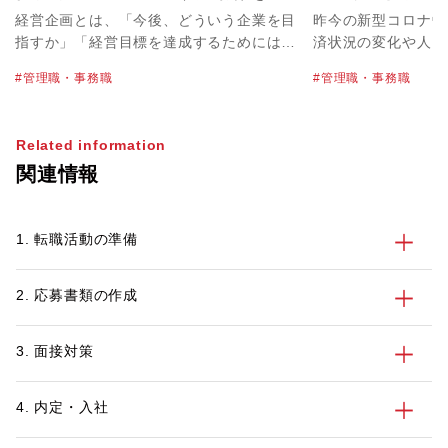
説
経営企画とは、「今後、どういう企業を目
昨今の新型コロナウ
指すか」「経営目標を達成するためにはど
済状況の変化や人々
うすべきか」を中長期的に考え立案し、経
化によって、ビジネ
管理職・事務職
管理職・事務職
営をサポートする仕事です。会社の成長に
います。既存の事業
貢献できる職種なので、大きなやりがいを
事業を考案したりし
感じることができるでしょう。しかし、な
いでしょう。 また、グローバル化が進
Related information
かには「経営企画としてのキャリアを考え
み、日本においても
関連情報
た時に、自分に向いている仕事なのか」
が増えています。営
と、不安を感じている方もいらっしゃるの
ルに広げたりと戦略
ではないでしょうか。 今回は、経営企画
とって必要でしょう
1. 転職活動の準備
とはどのような仕事なのかをはじめ、事業
重要な役割を果たす
企画との違いや経営企画に向いている人の
す。 今回は、事業企画の概要、経営企画
特徴などについてご紹介します。また、主
との違い、求められ
2. 応募書類の作成
な仕事内容や1日のスケジュールもまとめ
ャリアパスなどにつ
ているので、キャリアを考える上でご参考
業企画に興味がある
にしてみてください。 パソナでは無料の
画を希望している方
3. 面接対策
転職サポートを行っています。経営企画の
てください。 パソナでは、無料の転職サ
キャリアに関するご相談や転職市場の情報
ポートを行っていま
4. 内定・入社
提供をさせていただきますので、お気軽に
アに関するご相談や
ご相談ください。
可能ですので、お気