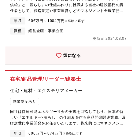
供給」と「暮らし」の仕組み作りに挑戦する当社の建設部門の責
任者として、戦略策定や事業運営などのマネジメント全般業務を
お任せします。【具体的には】■設計、積算、商品開発、購買、調
年収
606万円～1004万円
※経験に応ず
達、施工管理、土木開発、原価管理、工事受発注・支払い業務等
の建設部門全般のマネジメント■全部門業務プロセス管理、成果管
職種
経営企画・事業企画
理、人事評価、目標設定■建設業務の安全・品質・衛生管理、業者
更新日 2024.08.07
開拓・育成・教育業務、コンプライアンス・ガバナンス管理、お
客様対応■住宅商品開発だけではなく、次世代建築・商品の企画立
案・開発・設計■調達等の関連業務■上記に付随する経営幹部とし
気になる
ての業務■メンバー支援
在宅/商品管理/リーダー/建築士
住宅・建材・エクステリアメーカー
副業制度あり
同社は持続可能エネルギー社会の実現を目指しており、日本の新
しい「エネルギー×暮らし」の仕組みを作る商品開発関連業務、及
び次世代事業開発をお任せいたします。将来的にはマネジメント
業務も期待します。具体的には・規格住宅の新商品開発、次世代
年収
606万円～874万円
※経験に応ず
事業開発プロデュース(ビジネススキーム企画立案・開発・設計・