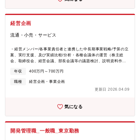
ールさせる経験ができる
経営企画
流通・小売・サービス
・経営メンバー/各事業責任者と連携した中長期事業戦略/予算の立
案、実行支援、及び実績比較/分析・各種会議体の運営（株主総
会、取締役会、経営会議、部長会議等の議題検討、説明資料作成
及び進行）・部門横断プロジェクトの組成及び運営・社内の各種
年収
400万円～700万円
ルールの整備・その他の関連業務（投資家や金融機関とのコミュ
ニケーション、資金調達、M&A検討、等）
職種
経営企画・事業企画
更新日 2026.04.09
気になる
開発管理職_一般職_東京勤務