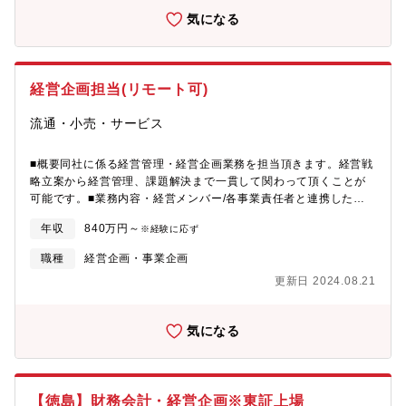
気になる
経営企画担当(リモート可)
流通・小売・サービス
■概要同社に係る経営管理・経営企画業務を担当頂きます。経営戦
略立案から経営管理、課題解決まで一貫して関わって頂くことが
可能です。■業務内容・経営メンバー/各事業責任者と連携した中
期事業戦略/予算の立案及び実績比較/分析・経営数値管理予実管理
年収
840万円～
※経験に応ず
数値管理、経営会議に必要な資料作成会議の進行ならびに経営陣
へのプレゼンテーション・経営戦略/経営分析に基づく課題解決の
職種
経営企画・事業企画
推進・経営戦略/事業戦略の立案などの経営の意思決定サポート・
更新日 2024.08.21
投資家向け資料の作成
気になる
【徳島】財務会計・経営企画※東証上場