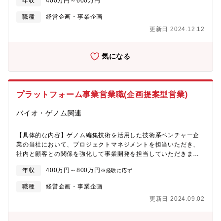
年収
400万円～600万円
提案、条件交渉、契約 等
職種
経営企画・事業企画
更新日 2024.12.12
気になる
プラットフォーム事業営業職(企画提案型営業)
バイオ・ゲノム関連
【具体的な内容】ゲノム編集技術を活用した技術系ベンチャー企
業の当社において、プロジェクトマネジメントを担当いただき、
社内と顧客との関係を強化して事業開発を担当していただきま
す。また、余裕があれば、バイオテクノロジーの企画提案営業と
年収
400万円～800万円
※経験に応ず
して、研究所やゲノム編集技術を用いた製品開発を行っている企
業の新規取引や提案等を行っていただきます。■英語を活かすこと
職種
経営企画・事業企画
ができます。勤務開始日:入社日応相談
更新日 2024.09.02