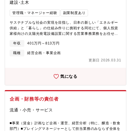
建設･土木
管理職・マネージャー経験
副業制度あり
サステナブルな社会の実現を目指し、日本の新しい「エネルギー
供給」と「暮らし」の仕組み作りに挑戦する同社にて、個人投資
家様向けの太陽光発電設備設置に関する営業事務業務をお任せし
ます。専門知識は入社後に習得できますのでご安心ください!具体
年収
401万円～813万円
的には、太陽光発電所や系統蓄電池等の再エネ事業における以下
の業務をお任せします。・雛形に沿った各種契約書・申請書等の
職種
経営企画・事業企画
作成補助・電力・農転申請のための書類作成・準備補助(一部外注
更新日 2026.03.31
との調整あり)・協力業者との調整、書類・情報確認・用地仕入れ
から各種申請、工事、販売、引渡までの工程管理補助
気になる
企画・財務等の責任者
流通・小売・サービス
■事業（賃金）計画など企画・運営、経営分析（特に、醸造・飲食
部門）■プレイングマネージャーとして担当業務のみならず全体を