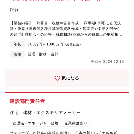
銀行
【業務内容】・決算書・税務申告書作成 ・四半期(中間)ごと仮決
算・決算状況表等各種決算関係資料作成・営業店や本部各部から
の経理処理照会への応答・税務相談(各部からの税務上の取扱相
談、顧問税理士への相談等)・監査法人対応(会計監査対応、各経理
年収
700万円～1000万円
※経験に応ず
処理の監査法人への相談)
職種
経理・財務・会計
更新日 2024.12.13
気になる
建設部門責任者
住宅・建材・エクステリアメーカー
管理職・マネージャー経験
副業制度あり
サステナブルな社会の実現を目指し、日本の新しい「エネルギー