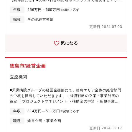
【具体的には】■現場へ行き利用者やスタッフから意見をヒアリン
グ、各事業所の統括(各施設の運営状況の把握、指導など)■運営施
年収
456万円～600万円
※経験に応ず
設全体の労務や総務、経理事務の管理・対外交渉・広報活動の企
画・実施
職種
その他経営幹部
更新日 2024.07.03
気になる
徳島市/経営企画
医療機関
■天満病院グループの経営企画部にて、徳島エリア全体の経営部門
の中核を担当していただきます。・経営戦略の立案・事業計画の
策定 ・プロジェクトマネジメント ・補助金の申請 ・新規事業計
画の推進
年収
314万円～511万円
※経験に応ず
職種
経営企画・事業企画
更新日 2024.12.17