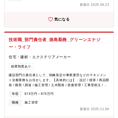
CEO/COO/事業責任者が在籍しておりますが、COOが新規事業を
更新日 2025.06.23
担当してサービスを包括で見ている状況です。事業責任者のみで
はやりたいテーマはあるが現状のリソースではカバーできてなお
らず本来やりたいことができていない状況のため、できるか/でき
気になる
ないかを明確にしてもらえれば、基本的には自らの意思決定で判
断をしていただき、任せる環境を整えたいと考えています。【得
られる経験】・現状のコア事業以外で新しい事業を創っていく(い
わゆる”0→1”、”第二創業期”を経験できる)・プロジェクト推進の
技術職_部門責任者_徳島勤務_グリーンエナジ
責任者(プロジェクトマネージャー)の立場を経験できる・社内だけ
でなく、同業種・他業種の多くの株主様のアセットも借りながら
ー・ライフ
物事を進める経験【主な事例(2024年11月末時点)】・列車内で降
車後のタクシーを事前に手配できるサービス 「タクジット」を提
住宅・建材・エクステリアメーカー
供開始 ～地方都市における公共交通の利便性向上を実現～
https://cybertransporters.com/news/20241122・沖縄県豊見城
副業制度あり
市における自動運転EVバスの運行開始について ～生活路線で自動
建設部門の責任者として、戦略策定や事業運営などのマネジメン
運転EVバスの運行を開始し、2025年度中の「レベル4」許認可を
ト全般業務をお任せします。【具体的には】・設計 / 積算 / 商品開
目指す～ https://cybertransporters.com/news/20241008・【広
発 / 購買 / 調達 / 施工管理 / 土木開発 / 原価管理 / 工事受発注 / 支
島初】吉島タクシー・大竹交通が環境への配慮を目的に、 トヨタ
払い業務等の建設部門全般のマネジメント・全部門業務プロセス
bZ4XをEVタクシーとして運行開始! 広島市内で出発式を実施
年収
874万円～874万円
管理 / 成果管理 / 人事評価 / 目標設定・建設業務の安全 / 品質 / 衛
https://cybertransporters.com/news/20240827
生管理 / 業者開拓・育成・教育業務 / コンプライアンス・ガバナン
職種
施工管理
ス管理 / お客様対応・住宅商品開発だけではなく、次世代建築 / 商
更新日 2025.11.06
品の企画立案 / 開発 / 設計 / 調達等の関連業務・上記に付随する経
営幹部としての業務