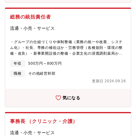
総務の統括責任者
流通・小売・サービス
・グループの仕組づくりや体制整備（業務の統一や改善、システ
ム化）・社長、専務の補佐ほか・労務管理（各種規則・環境の整
備・改良）・新事業開設後の整備・企業文化の浸透調剤薬局から
飲食、福祉・医療・教育、美容まで多角的に事業展開し業績も順
年収
500万円～800万円
調に推移しており、今後も成長が期待できます。
職種
その他経営幹部
更新日 2024.09.26
気になる
事務長 （クリニック・介護）
流通・小売・サービス