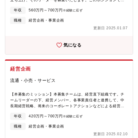
立ち上げ、そのリーダーを募集いたします。このポジションで
は、クラウド型配車システム【DS】のマーケティング活動にまつ
年収
560万円～700万円
※経験に応ず
わる様々なリレーションマネジメント、コミュニティマネジメン
トを担い、同社の新規顧客とファンの拡大を共に目指していただ
職種
経営企画・事業企画
きます。【新規事業の立ち上げ】■マーケティング戦略の策定～実
更新日 2025.01.07
行■販売促進に向けた商談獲得フェーズの戦略、訴求/メッセージ
ング、クリエイティブ改善■LPOの企画～実行～効果検証■アクセ
ス解析/BIツール/定量調査/定性調査などを活用した効果測定■自社
気になる
カンファレンスの企画、運用■展示会、共催イベントなどの企画、
運用
経営企画
流通・小売・サービス
【本募集のミッション】本募集チームは、経営直下組織です。チ
ームリーダーの下、経営メンバー、各事業責任者と連携して、中
長期経営戦略、将来のコーポレートアクションなどによる経営・
事業規模拡大を推進します。本募集では、今後の事業拡大、経営
年収
420万円～700万円
※経験に応ず
計画達成のためのオーガニック、インオーガニックな成長を見据
えて、メンバーを増員募集します。【業務内容】■経営メンバー/
職種
経営企画・事業企画
各事業責任者と連携した中長期事業戦略/予算の立案、実行支援、
更新日 2025.02.10
及び実績比較/分析■各種会議体の運営(株主総会、取締役会、経営