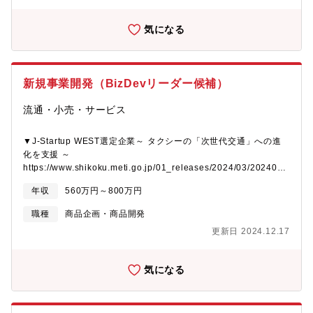
気になる
新規事業開発（BizDevリーダー候補）
流通・小売・サービス
▼J-Startup WEST選定企業～ タクシーの「次世代交通」への進
化を支援 ～
https://www.shikoku.meti.go.jp/01_releases/2024/03/20240322a/
テレビ東京系 日経スペシャル「ガイアの夜明け」2024年4月12
年収
560万円～800万円
日放送回～ 交通網を維持せよ！バス・タクシーの闘い 2024 ～
で特集https://www.tv-
職種
商品企画・商品開発
tokyo.co.jp/gaia/backnumber4/preview_20240412.html同社
更新日 2024.12.17
は、”デジタルを活用しタクシー等交通社会の未来を創ること＝
「次世代交通の想像」”を目指し、交通系自社SaaSプロダクトの
サービスを展開しています。2015年に生まれた電脳交通の”クラウ
気になる
ド型タクシー配車システム【DS】”は、現在では全国47都道府県
エリアのタクシー事業者様・地方自治体様でシステムを導入いた
だいています。https://cybertransporters.com/news/20240215■