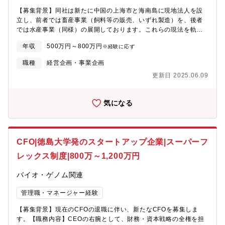
【募集背景】同社は新たに中国の上海市と海南島に現地法人を設
立し、前者では畜産事業（飼料等の販売、いずれ製造）を、後者
では水産事業（同様）の展開しております。これらの現法を軌道
に載せるにあたって、日本（本社および主要な営業所）と現地法
年収
500万円～800万円
※経験に応ず
人との橋渡しが可能な人材を採用します【具体的な業務内容】■通
訳■貿易■事業の管理（事業責任者の指示に従う）■現法を軌道に載
職種
経営企画・事業企画
せるための準備（総務事項等を含む）
更新日 2025.06.09
気になる
CFO|徳島大学発のスタートアップ企業|スーパーフ
レックス制度|800万～1,200万円
バイオ・ゲノム関連
管理職・マネージャー経験
【募集背景】現在のCFOの退職に伴い、新たなCFOを募集しま
す。【職務内容】CEOの右腕として、財務・資本戦略の全権を担