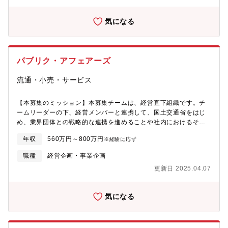
会議、部長会議等の議題検討、説明資料作成及び進行)■部門横断
プロジェクトの組成及び運営■社内の各種ルールの整備■その他の
気になる
関連業務(投資家や金融機関とのコミュニケーション、資金調達、
M&A検討、等)
パブリク・アフェアーズ
流通・小売・サービス
【本募集のミッション】本募集チームは、経営直下組織です。チ
ームリーダーの下、経営メンバーと連携して、国土交通省をはじ
め、業界団体との戦略的な連携を進めることや社内におけるその
動向の共有、プロジェクト連携のためにハブになる機能を担って
年収
560万円～800万円
※経験に応ず
いただきます。本募集では、当社が交通インフラを担うグループ
企業体への成長を遂げるため、パブリック・アフェアーズの専門
職種
経営企画・事業企画
職のメンバーを新規募集します。【パブリック・アフェアーズの
更新日 2025.04.07
役割】当社が作りうる未来を国土交通省をはじめとした行政、お
よび業界団体に提案し、国の未来を築く支援、戦略などの連携進
めていきます。【業務内容】・公共政策面での活動が必要となる
気になる
プロジェクト戦略の企画立案・公共政策の検討状況や時期的要
因、今後の動向に関する調査・分析・国土交通省、交通業界関連
団体に関連するステークホルダーの調査・分析、関係構築・キー