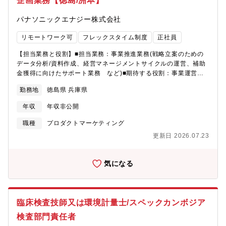
企画業務【徳島/洲本】
パナソニックエナジー株式会社
リモートワーク可
フレックスタイム制度
正社員
【担当業務と役割】■担当業務：事業推進業務(戦略立案のための
データ分析/資料作成、経営マネージメントサイクルの運営、補助
金獲得に向けたサポート業務 など)■期待する役割：事業運営に
関わるメンバーと連携しつつ、各事業課題改善の推進【具体的な
勤務地
徳島県 兵庫県
業務内容】■事業戦略：事業戦略立案に向けた、事業数値データを
分析及び幹部報告資料の素材作り、またBU関連メンバーと協議を
年収
年収非公開
行い戦略達成に向けた行動サポート。■経営マネージメントサイク
ル：各会議体の繋がりを意識した会議運営に向けて、各会議体で
職種
プロダクトマーケティング
の議論の整理及びAIに対する対応の関連メンバーへの投げかけ、
更新日 2026.07.23
AIの刈り取りサポート。■補助金：BUキャッシュ創出に向けた国
の補助金を獲得するために、各マイルストーンを整理した上で、
各フェーズ毎に対応必要なイベント対応及び提出必要文書の準備
気になる
サポート。【配属部門】エナジーソリューション事業部 二次電
池ソリューションBU事業企画部 事業推進課【事業企画部のミッ
ション】■中長期戦略からの短期戦略の立案・推進、戦略達成に向
けた活動及び高効率マネジメントサイクルの運営■持続可能な事業
臨床検査技師又は環境計量士/スペックカンボジア
推進に向けた価格管理と提案、機種毎の個別原価管理とあるべき
検査部門責任者
実績管理の仕組み構築【事業推進課のミッション】■中長期戦略か