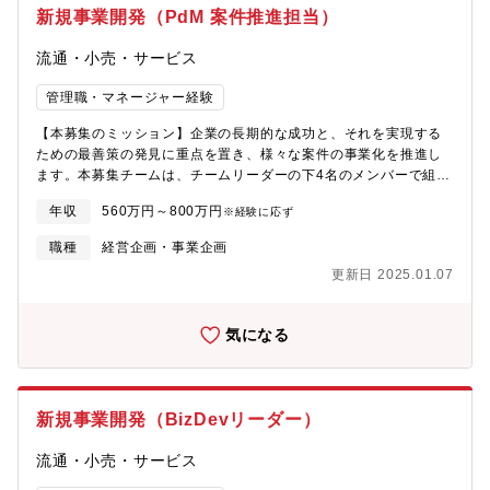
業界・弊社の展望昨今、タクシー・交通業界は100年に一度の変革
新規事業開発（PdM 案件推進担当）
期に来ており、日本版MaaSの推進やライドシェアに関する取り組
みや議論が活発化しています。同社は、システムでタクシー事業
流通・小売・サービス
者様や地方自治体様へのシステム提供等をはじめとして、特に”地
方”や”地方タクシー業界””地域交通”においてのノウハウを保有し
管理職・マネージャー経験
ています。今後はそのノウハウを活用しながら業界の変化・成長
に貢献し、トッププレイヤーを目指し推進します。■本募集のミッ
【本募集のミッション】企業の長期的な成功と、それを実現する
ション企業の長期的な成功と、それを実現するための最善策の発
ための最善策の発見に重点を置き、様々な案件の事業化を推進し
見に重点を置き、様々な案件の事業化を推進します。本募集チー
ます。本募集チームは、チームリーダーの下4名のメンバーで組成
ムは、チームリーダーの下4名のメンバーで組成しています。電脳
しています。新規事業部門で取り扱う商品のPMFやグロースを目
交通のアセットを活かした新規事業の立案から推進までを一手に
年収
560万円～800万円
※経験に応ず
指し、プロダクトマネジメント全般をお任せします(企画のシステ
担い、事業化へのプロセスを加速するため、メンバーを増員募集
ム要件定義/既存事業部門との連携/エンジニアのリソース管理)案
職種
経営企画・事業企画
します。■業務内容・電脳交通のアセットを活かした新規事業の立
件によってはプロダクトの企画だけでなく事業計画の策定や推進
案推進・株主（資本業務提携先）およびその他折衝先との協業検
更新日 2025.01.07
も担当して頂きます。【新規事業の立ち上げ】事業成長させるた
討～推進業務 ‐ 株主、その他折衝先とのコミュニケーション ‐
めのゼネラリストとして、「0-10」フェーズでは、より早くプロ
企画立案 ‐ (実証を伴う場合)実証実験の立案と推進 ※PMとし
ダクト改善が回すことが大切になるので、証明するべき問題設定
てハンドリング ‐ 実証やヒアリング等を通じた企画評価 ‐ (事業
気になる
をいかにSimplifyして、MVP開発(時には実装をしないなど)を行う
化する場合)事業戦略、計画の立案および初期体制構築■主な事例
などの案件推進を担当して頂きます。
（2024年11月末時点）・列車内で降車後のタクシーを事前に手配
できるサービス 「タクジット」を提供開始 ～地方都市における
公共交通の利便性向上を実現～
新規事業開発（BizDevリーダー）
https://cybertransporters.com/news/20241122・沖縄県豊見城
市における自動運転ＥＶバスの運行開始について ～生活路線で
流通・小売・サービス
自動運転ＥＶバスの運行を開始し、2025年度中の「レベル4」許