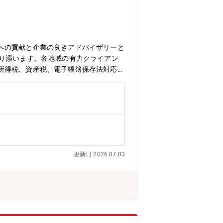
への貢献と企業の良きアドバイザリーと
寄り添います。各地域の有力クライアン
所得税、資産税、電子帳簿保存法対応支
て各種税務コンサルティングの経験を幅
ーを牽引出来る方を募集しております。
やすく、リモートと出社のハイブリッド
望されている方にもお勧めできるポジシ
務を幅広く提供します・法人に係る全般
グループ通算制度導入支援・電子帳簿保
与税・相続税申告及びコンサルティン
更新日 2026.07.03
人として2002年に設立されました。
、静岡、浜松、名古屋、大阪、広島、高
連携により大きな専門家集団を形成し、
その強みであるグローバルネットワーク
w2.deloitte.com/jp/ja/p
以下：DT）について】世界4大ファーム（通称:Big4）
れぞれの適用法令に従い、「税務」「監