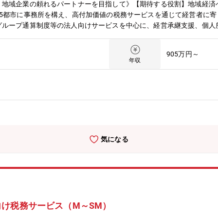
。地域企業の頼れるパートナーを目指して》【期待する役割】地域経済
15都市に事務所を構え、高付加価値の税務サービスを通じて経営者に
グループ通算制度等の法人向けサービスを中心に、経営承継支援、個人
す。【職務内容】法人税申告等の税務コンプライアンス業務を中心とし
ー）として各案件のコントロール、および３～４名程度のチームメンバ
905万円～
ントへのサービス提供を行って頂きます。ワークライフバランスを取り
年収
大に応じて将来のキャリアも開かれています。UターンやIターンを希
国内企業に対して、税務のコンサルティングおよびコンプライアンス業
地方税の申告書作成またはレビュー・組織再編税務コンサルティング・
ス 等【個人所得税・資産税サービス】・企業オーナーの所得税・贈
ーマツ 税理士法人（以下：DT Tax）について】全国規模の税理士法
全国18都市（札幌、仙台、新潟、高崎、長野、金沢、さいたま、東京
ます。）に至り、また一人ひとりの卓越したプロフェッショナルがその
気になる
を提供しています。近年急増するクロスボーダー案件に対応するため、
アルタイムで集結し、グローバルなサービスを提供します。HP：https://ww
/tax/deloitte-tohmatsu-tax-co.html【デロイト トーマツ グループ（
、日本最大級のプロフェッショナルグループの1つであり、各法人がそ
ー」「コンサルティング」「ファイナンシャルアドバイザリー」「法務
本企業をクライアントとしています。HP：https://www2.deloitte.c
け税務サービス（M～SM）