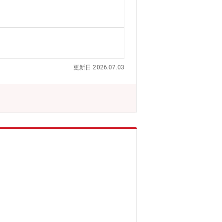
ーを牽引出来る方を募集しております。
やすく、リモートと出社のハイブリッド
望されている方にもお勧めできるポジシ
務を幅広く提供します・法人に係る全般
グループ通算制度導入支援・電子帳簿保
与税・相続税申告及びコンサルティン
更新日 2026.07.03
人として2002年に設立されました。
、静岡、浜松、名古屋、大阪、広島、高
連携により大きな専門家集団を形成し、
その強みであるグローバルネットワーク
w2.deloitte.com/jp/ja/p
以下：DT）について】世界4大ファーム（通称:Big4）
れぞれの適用法令に従い、「税務」「監
」等を提供しています。国内約30都市
om/jp/ja.html