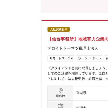
松、松山、今治、福岡、鹿児島となり
高品質なプロフェッショナルサービス
を生かし、世界各国に即した知識やノウハウをリ
ages/about-deloitte/articles
の1社である「デロイトトーマツ」は
査・保証業務」「リスクアドバイザリ
入社実績あり
に約2万名の専門家を擁し、多国籍企業や主要な日
【仙台事務所】地域有力企業向
デロイトトーマツ税理士法人
リモートワーク可
Iターン・Uターン
《クライアントと共に成長しましょう
してのご活躍を期待しています。全国
トに対して、法人税申告、組織再編、
援等の幅広いサービスを提供していま
広く持ち、下記業務の主任（マネジャ
宮城県
税務のエキスパートとして対クライア
勤務地
ワークが浸透しています。今後の組織拡
ョンです。【法人総合税務サービス】