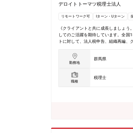
デロイトトーマツ税理士法人
リモートワーク可
Iターン・Uターン
《クライアントと共に成長しましょう
してのご活躍を期待しています。全国
トに対して、法人税申告、組織再編、
援等の幅広いサービスを提供していま
広く持ち、下記業務の主任（マネジャ
群馬県
税務のエキスパートとして対クライア
勤務地
ワークが浸透しています。今後の組織拡
ョンです。【法人総合税務サービス】
税理士
的な税務相談・法人税・消費税・法人
職種
存法対応支援・税務デューデリジェン
グ・経営承継アドバイス 等【デロイトト
年々拡大している国内ネットワークは
松、松山、今治、福岡、鹿児島となり
高品質なプロフェッショナルサービス
を生かし、世界各国に即した知識やノウハウをリ
ages/about-deloitte/articles
の1社である「デロイトトーマツ」は