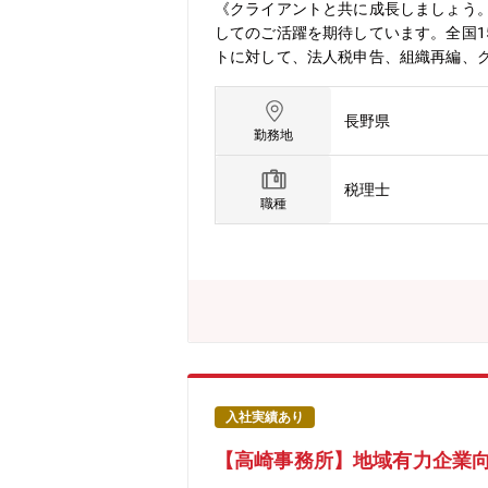
《クライアントと共に成長しましょう
してのご活躍を期待しています。全国
トに対して、法人税申告、組織再編、
援等の幅広いサービスを提供していま
広く持ち、下記業務の主任（マネジャ
長野県
税務のエキスパートとして対クライア
勤務地
ワークが浸透しています。今後の組織拡
ョンです。【法人総合税務サービス】
税理士
的な税務相談・法人税・消費税・法人
職種
存法対応支援・税務デューデリジェン
グ・経営承継アドバイス 等【デロイトト
年々拡大している国内ネットワークは
松、松山、今治、福岡、鹿児島となり
高品質なプロフェッショナルサービス
を生かし、世界各国に即した知識やノウハウをリ
ages/about-deloitte/articles
の1社である「デロイトトーマツ」は
査・保証業務」「リスクアドバイザリ
入社実績あり
に約2万名の専門家を擁し、多国籍企業や主要な日
【高崎事務所】地域有力企業向