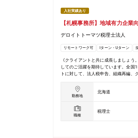
入社実績あり
【札幌事務所】地域有力企業向
デロイトトーマツ税理士法人
リモートワーク可
Iターン・Uターン
《クライアントと共に成長しましょう
してのご活躍を期待しています。全国
トに対して、法人税申告、組織再編、
援等の幅広いサービスを提供していま
広く持ち、下記業務の主任（マネジャ
北海道
税務のエキスパートとして対クライア
勤務地
ワークが浸透しています。今後の組織拡
ョンです。【法人総合税務サービス】
税理士
的な税務相談・法人税・消費税・法人
職種
存法対応支援・税務デューデリジェン
グ・経営承継アドバイス 等【デロイトト
年々拡大している国内ネットワークは