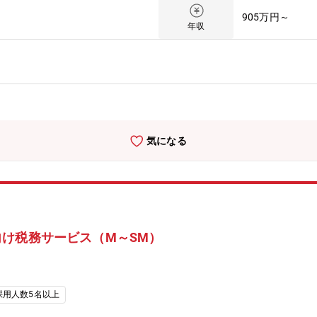
ー）として各案件のコントロール、および３～４名程度のチームメンバ
905万円～
ントへのサービス提供を行って頂きます。ワークライフバランスを取り
年収
大に応じて将来のキャリアも開かれています。UターンやIターンを希
国内企業に対して、税務のコンサルティングおよびコンプライアンス業
地方税の申告書作成またはレビュー・組織再編税務コンサルティング・
ス 等【個人所得税・資産税サービス】・企業オーナーの所得税・贈
ーマツ 税理士法人（以下：DT Tax）について】全国規模の税理士法
全国18都市（札幌、仙台、新潟、高崎、長野、金沢、さいたま、東京
ます。）に至り、また一人ひとりの卓越したプロフェッショナルがその
気になる
を提供しています。近年急増するクロスボーダー案件に対応するため、
アルタイムで集結し、グローバルなサービスを提供します。HP：https://ww
/tax/deloitte-tohmatsu-tax-co.html【デロイト トーマツ グループ（
、日本最大級のプロフェッショナルグループの1つであり、各法人がそ
ー」「コンサルティング」「ファイナンシャルアドバイザリー」「法務
本企業をクライアントとしています。HP：https://www2.deloitte.c
け税務サービス（M～SM）
採用人数5名以上