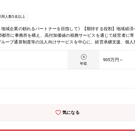
採用人数5名以上
。地域企業の頼れるパートナーを目指して》【期待する役割】地域経済
15都市に事務所を構え、高付加価値の税務サービスを通じて経営者に
グループ通算制度等の法人向けサービスを中心に、経営承継支援、個人
す。【職務内容】法人税申告等の税務コンプライアンス業務を中心とし
ー）として各案件のコントロール、および３～４名程度のチームメンバ
905万円～
ントへのサービス提供を行って頂きます。ワークライフバランスを取り
年収
大に応じて将来のキャリアも開かれています。UターンやIターンを希
国内企業に対して、税務のコンサルティングおよびコンプライアンス業
地方税の申告書作成またはレビュー・組織再編税務コンサルティング・
ス 等【個人所得税・資産税サービス】・企業オーナーの所得税・贈
ーマツ 税理士法人（以下：DT Tax）について】全国規模の税理士法
全国18都市（札幌、仙台、新潟、高崎、長野、金沢、さいたま、東京
ます。）に至り、また一人ひとりの卓越したプロフェッショナルがその
気になる
を提供しています。近年急増するクロスボーダー案件に対応するため、
アルタイムで集結し、グローバルなサービスを提供します。HP：https://ww
/tax/deloitte-tohmatsu-tax-co.html【デロイト トーマツ グループ（
、日本最大級のプロフェッショナルグループの1つであり、各法人がそ