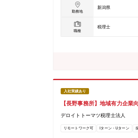
広く持ち、下記業務の主任（マネジャ
新潟県
税務のエキスパートとして対クライア
勤務地
ワークが浸透しています。今後の組織拡
ョンです。【法人総合税務サービス】
税理士
的な税務相談・法人税・消費税・法人
職種
存法対応支援・税務デューデリジェン
グ・経営承継アドバイス 等【デロイトト
年々拡大している国内ネットワークは
松、松山、今治、福岡、鹿児島となり
高品質なプロフェッショナルサービス
を生かし、世界各国に即した知識やノウハウをリ
ages/about-deloitte/articles
の1社である「デロイトトーマツ」は
査・保証業務」「リスクアドバイザリ
入社実績あり
に約2万名の専門家を擁し、多国籍企業や主要な日
【長野事務所】地域有力企業向
デロイトトーマツ税理士法人
リモートワーク可
Iターン・Uターン