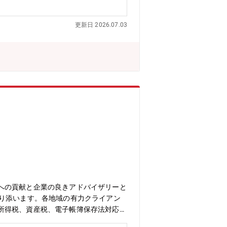
グループ通算制度導入支援・電子帳簿保
与税・相続税申告及びコンサルティン
更新日 2026.07.03
人として2002年に設立されました。
、静岡、浜松、名古屋、大阪、広島、高
連携により大きな専門家集団を形成し、
その強みであるグローバルネットワーク
w2.deloitte.com/jp/ja/p
以下：DT）について】世界4大ファーム（通称:Big4）
れぞれの適用法令に従い、「税務」「監
」等を提供しています。国内約30都市
om/jp/ja.html
への貢献と企業の良きアドバイザリーと
寄り添います。各地域の有力クライアン
所得税、資産税、電子帳簿保存法対応支
て各種税務コンサルティングの経験を幅