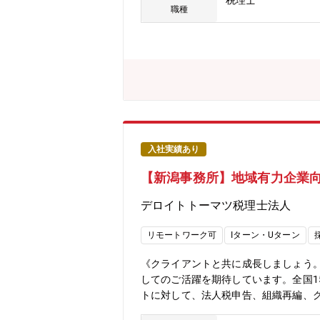
税理士
的な税務相談・法人税・消費税・法人
職種
存法対応支援・税務デューデリジェン
グ・経営承継アドバイス 等【デロイトト
年々拡大している国内ネットワークは
松、松山、今治、福岡、鹿児島となり
高品質なプロフェッショナルサービス
を生かし、世界各国に即した知識やノウハウをリ
ages/about-deloitte/articles
の1社である「デロイトトーマツ」は
査・保証業務」「リスクアドバイザリ
入社実績あり
に約2万名の専門家を擁し、多国籍企業や主要な日
【新潟事務所】地域有力企業向
デロイトトーマツ税理士法人
リモートワーク可
Iターン・Uターン
《クライアントと共に成長しましょう
してのご活躍を期待しています。全国
トに対して、法人税申告、組織再編、
援等の幅広いサービスを提供していま