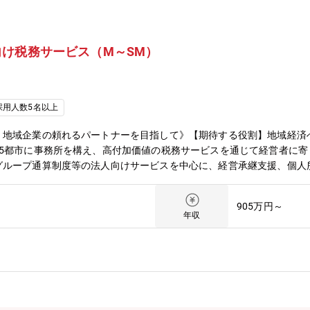
け税務サービス（M～SM）
採用人数5名以上
。地域企業の頼れるパートナーを目指して》【期待する役割】地域経済
15都市に事務所を構え、高付加価値の税務サービスを通じて経営者に
グループ通算制度等の法人向けサービスを中心に、経営承継支援、個人
す。【職務内容】法人税申告等の税務コンプライアンス業務を中心とし
ー）として各案件のコントロール、および３～４名程度のチームメンバ
905万円～
ントへのサービス提供を行って頂きます。ワークライフバランスを取り
年収
大に応じて将来のキャリアも開かれています。UターンやIターンを希
国内企業に対して、税務のコンサルティングおよびコンプライアンス業
地方税の申告書作成またはレビュー・組織再編税務コンサルティング・
ス 等【個人所得税・資産税サービス】・企業オーナーの所得税・贈
ーマツ 税理士法人（以下：DT Tax）について】全国規模の税理士法
全国18都市（札幌、仙台、新潟、高崎、長野、金沢、さいたま、東京