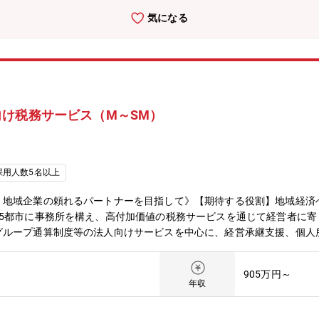
ます。）に至り、また一人ひとりの卓越したプロフェッショナルがその
気になる
を提供しています。近年急増するクロスボーダー案件に対応するため、
アルタイムで集結し、グローバルなサービスを提供します。HP：https://ww
/tax/deloitte-tohmatsu-tax-co.html【デロイト トーマツ グループ（
、日本最大級のプロフェッショナルグループの1つであり、各法人がそ
ー」「コンサルティング」「ファイナンシャルアドバイザリー」「法務
本企業をクライアントとしています。HP：https://www2.deloitte.c
け税務サービス（M～SM）
採用人数5名以上
。地域企業の頼れるパートナーを目指して》【期待する役割】地域経済
15都市に事務所を構え、高付加価値の税務サービスを通じて経営者に
グループ通算制度等の法人向けサービスを中心に、経営承継支援、個人
す。【職務内容】法人税申告等の税務コンプライアンス業務を中心とし
ー）として各案件のコントロール、および３～４名程度のチームメンバ
905万円～
ントへのサービス提供を行って頂きます。ワークライフバランスを取り
年収
大に応じて将来のキャリアも開かれています。UターンやIターンを希
国内企業に対して、税務のコンサルティングおよびコンプライアンス業