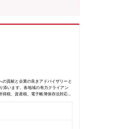
連携により大きな専門家集団を形成し、
その強みであるグローバルネットワーク
w2.deloitte.com/jp/ja/p
以下：DT）について】世界4大ファーム（通称:Big4）
れぞれの適用法令に従い、「税務」「監
」等を提供しています。国内約30都市
om/jp/ja.html
への貢献と企業の良きアドバイザリーと
寄り添います。各地域の有力クライアン
所得税、資産税、電子帳簿保存法対応支
て各種税務コンサルティングの経験を幅
ーを牽引出来る方を募集しております。
やすく、リモートと出社のハイブリッド
望されている方にもお勧めできるポジシ
務を幅広く提供します・法人に係る全般