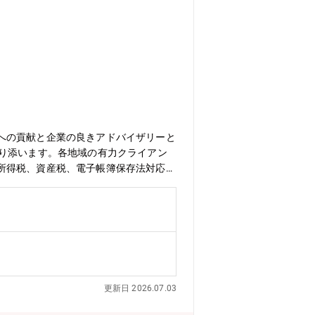
への貢献と企業の良きアドバイザリーと
寄り添います。各地域の有力クライアン
所得税、資産税、電子帳簿保存法対応支
て各種税務コンサルティングの経験を幅
ーを牽引出来る方を募集しております。
やすく、リモートと出社のハイブリッド
望されている方にもお勧めできるポジシ
務を幅広く提供します・法人に係る全般
グループ通算制度導入支援・電子帳簿保
与税・相続税申告及びコンサルティン
更新日 2026.07.03
人として2002年に設立されました。
、静岡、浜松、名古屋、大阪、広島、高