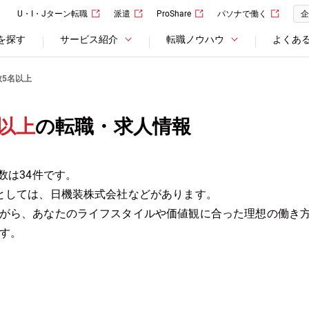
U・I・Jターン転職
派遣
ProShare
パソナで働く
企
を探す
サービス紹介
転職ノウハウ
よくあ
数5名以上
以上
の転職・求人情報
数は34件です。
としては、日機装株式会社などがあります。
がら、あなたのライフスタイルや価値観に合った理想の働き
す。