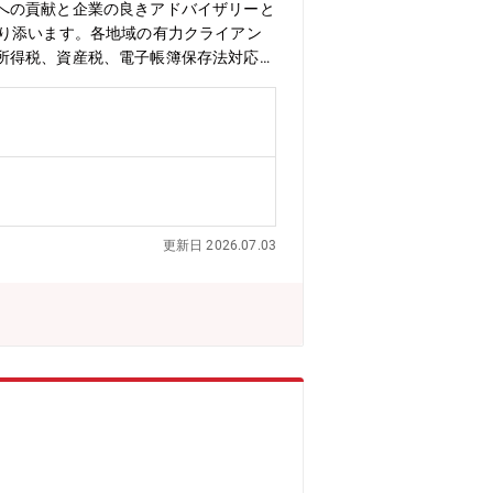
への貢献と企業の良きアドバイザリーと
寄り添います。各地域の有力クライアン
所得税、資産税、電子帳簿保存法対応支
て各種税務コンサルティングの経験を幅
ーを牽引出来る方を募集しております。
やすく、リモートと出社のハイブリッド
望されている方にもお勧めできるポジシ
務を幅広く提供します・法人に係る全般
グループ通算制度導入支援・電子帳簿保
与税・相続税申告及びコンサルティン
更新日 2026.07.03
人として2002年に設立されました。
、静岡、浜松、名古屋、大阪、広島、高
連携により大きな専門家集団を形成し、
その強みであるグローバルネットワーク
w2.deloitte.com/jp/ja/p
以下：DT）について】世界4大ファーム（通称:Big4）
れぞれの適用法令に従い、「税務」「監
」等を提供しています。国内約30都市
om/jp/ja.html