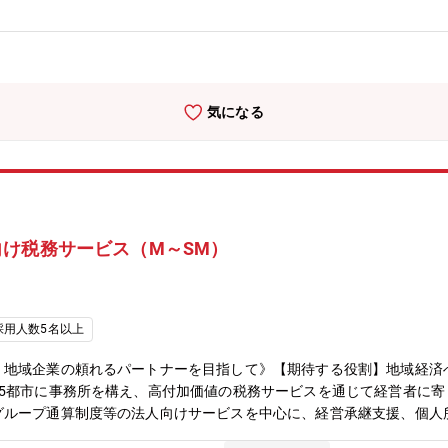
地方税の申告書作成またはレビュー・組織再編税務コンサルティング・
ス 等【個人所得税・資産税サービス】・企業オーナーの所得税・贈
ーマツ 税理士法人（以下：DT Tax）について】全国規模の税理士法
全国18都市（札幌、仙台、新潟、高崎、長野、金沢、さいたま、東京
ます。）に至り、また一人ひとりの卓越したプロフェッショナルがその
気になる
を提供しています。近年急増するクロスボーダー案件に対応するため、
アルタイムで集結し、グローバルなサービスを提供します。HP：https://ww
/tax/deloitte-tohmatsu-tax-co.html【デロイト トーマツ グループ（
、日本最大級のプロフェッショナルグループの1つであり、各法人がそ
ー」「コンサルティング」「ファイナンシャルアドバイザリー」「法務
本企業をクライアントとしています。HP：https://www2.deloitte.c
け税務サービス（M～SM）
採用人数5名以上
。地域企業の頼れるパートナーを目指して》【期待する役割】地域経済
15都市に事務所を構え、高付加価値の税務サービスを通じて経営者に
グループ通算制度等の法人向けサービスを中心に、経営承継支援、個人
す。【職務内容】法人税申告等の税務コンプライアンス業務を中心とし