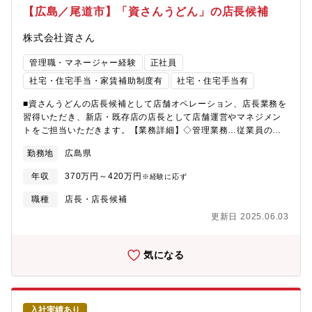
ん。人材育成に力を注ぎ、十分なタイミングで出店。「全て直営
【広島／尾道市】「資さんうどん」の店長候補
店」であることも徹底しております。
株式会社資さん
管理職・マネージャー経験
正社員
社宅・住宅手当・家賃補助制度有
社宅・住宅手当有
■資さんうどんの店長候補として店舗オペレーション、店長業務を
習得いただき、新店・既存店の店長として店舗運営やマネジメン
トをご担当いただきます。【業務詳細】◇管理業務…従業員のシ
フト管理、食材や店舗設備の発注や管理、電話対応、業者とのや
勤務地
広島県
り取りなど、店舗全体の管理を行います。◇ホール業務…お客様
のところへオーダーをもらいに行き、料理をお席まで運びます。
年収
370万円～420万円
※経験に応ず
◇キッチンや仕込み業務…各メニューの味付けや盛り付け、揚げ
物、ぼた餅を握る等■入社後の流れ：店長候補としてご入社いただ
職種
店長・店長候補
き、多くのスキルや専門性を身に着けていただきます。1～2年後
更新日 2025.06.03
には店長昇格を目指していただけます。ジョブローテーションや
研修制度のもと、同社の未来を牽引する人材へと成長いただけく
ための環境や仕組みを完備しております。■店舗当たりの組織構
気になる
成：店長1名、店長候補2～3名、アルバイト店舗スタッフ3～40名
程度で構成されています。
入社実績あり