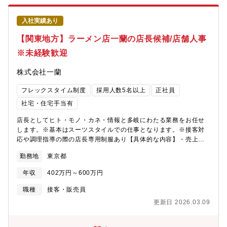
入社実績あり
【関東地方】ラーメン店一蘭の店長候補/店舗人事
※未経験歓迎
株式会社一蘭
フレックスタイム制度
採用人数5名以上
正社員
社宅・住宅手当有
店長としてヒト・モノ・カネ・情報と多岐にわたる業務をお任せ
します。※基本はスーツスタイルでの仕事となります。※接客対
応や調理指導の際の店長専用制服あり【具体的な内容】・売上目
標、予測設定に基づいた食材、備品、人員マネジメント・店舗時
勤務地
東京都
間帯責任者へのOJT、OFT・アルバイトへの伝達回覧・設備類メ
ンテナンス対応の調整・取材対応時の立ち合い、内容に応じて出
年収
402万円～600万円
演・店舗看板の管理・各部門からの店舗依頼対応・エリア、全体
会議への出席・各プロジェクトへの参加・お客様へのイベント企
職種
接客・販売員
画、企画取り組みの実行■店長のミッションは、「一蘭」をすべて
更新日 2026.03.09
の時間帯で顧客満足度の高い店舗にすることです。そのために
も、あなたが接客や調理をするのではなく、スタッフとのコミュ
ニケーションを繰り返してモチベーションを醸成し、現場の課題