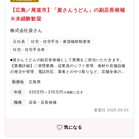
【広島／尾道市】「資さんうどん」の副店長候補
※未経験歓迎
株式会社資さん
正社員
社宅・住宅手当・家賃補助制度有
社宅・住宅手当有
■資さんうどんの副店長候補として業務をご担当いただきます。
【業務詳細】◇管理業務…従業員のシフト管理、食材や店舗設備
の発注や管理、電話対応、業者とのやり取りなど、店舗全体の管
理を行います。◇ホール業務…お客様のところへオーダーをもら
勤務地
広島県
いに行き、料理をお席まで運びます。◇キッチンや仕込み業務…
各メニューの味付けや盛り付け、揚げ物、ぼた餅を握る等※出来
年収
335万円～370万円
※経験に応ず
る範囲から徐々にお任せします。■入社後の流れ副店長候補として
ご入社いただき、多くのスキルや専門性を身に着けていただきま
職種
店長・店長候補
す。ジョブローテーションや研修制度のもと、同社の未来を牽引
更新日 2025.06.03
する人材へと成長いただけくための環境や仕組みを完備しており
ます。■店舗当たりの組織構成店長1名、店長候補2～3名、アルバ
イト店舗スタッフ3～40名程度で構成されています。
気になる