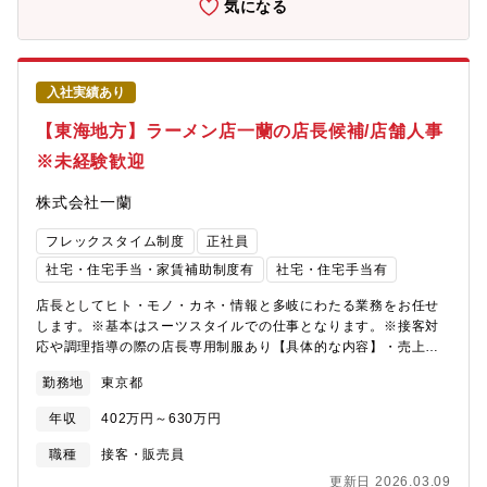
気になる
をいち早く発見して解決することでスタッフが働きやすい環境づ
くりに力を注いで頂きます。服装もスーツの日もあり、一人一台
PC貸与と一般的なラーメン店の店長のイメージとは異なるスタイ
ルとなります。残業をよしとしない企業風土ですので、1日8時間
入社実績あり
という限られた時間で、いかに優秀なスタッフを育成し雰囲気の
良いお店を作れるかが重要です。
【東海地方】ラーメン店一蘭の店長候補/店舗人事
※未経験歓迎
株式会社一蘭
フレックスタイム制度
正社員
社宅・住宅手当・家賃補助制度有
社宅・住宅手当有
店長としてヒト・モノ・カネ・情報と多岐にわたる業務をお任せ
します。※基本はスーツスタイルでの仕事となります。※接客対
応や調理指導の際の店長専用制服あり【具体的な内容】・売上目
標、予測設定に基づいた食材、備品、人員マネジメント・店舗時
勤務地
東京都
間帯責任者へのOJT、OFT・アルバイトへの伝達回覧・設備類メ
ンテナンス対応の調整・取材対応時の立ち合い、内容に応じて出
年収
402万円～630万円
演・店舗看板の管理・各部門からの店舗依頼対応・エリア、全体
会議への出席・各プロジェクトへの参加・お客様へのイベント企
職種
接客・販売員
画、企画取り組みの実行■店長のミッションは、「一蘭」をすべて
更新日 2026.03.09