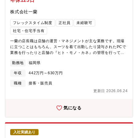
年休125日
株式会社一蘭
フレックスタイム制度
正社員
未経験可
社宅・住宅手当有
一蘭の店長職は店舗の運営・マネジメントが主な業務です。現場
に立つことはもちろん、スーツを着て出勤したり貸与されたPCで
業務を行ったりと店舗の『ヒト・モノ・カネ』の管理を行ってい
ただきます。店舗運営を行うためスタッフ育成・マネジメントが
勤務地
福岡県
ポイントです。【魅力】店舗運営におけるマネジメント業務のウ
エイトが多いことが特徴です。スタッフによる店舗運営やシフト
年収
442万円～630万円
管理のサポートがあり顧客満足度向上・売上拡大に集中できる環
境が整っています。フレックス・残業少・年間休日125日と働く環
職種
接客・販売員
境も魅力です。店長は裁量をもって働くことができるため、メリ
更新日 2026.06.24
ハリをつけて働くことができます。入社後研修→2～3年で店長登
用予定、将来的にキャリアチェンジも可能です。【配属先情報】1
店舗あたり、店舗マネージャー（1名）ー契約社員（1～3名）ーア
気になる
ルバイトスタッフ(50-100名程度)が在籍しております。【一蘭の
特徴】天然とんこつラーメン専門店の一蘭は、 福岡発祥の「とん
こつラーメンを世界一研究する会社」として全世界に展開を 進め
ている成長企業です。世界中の多く地域より出店要望を頂戴して
入社実績あり
おります。ただ、数値のみを追いかけるような事はいたしませ