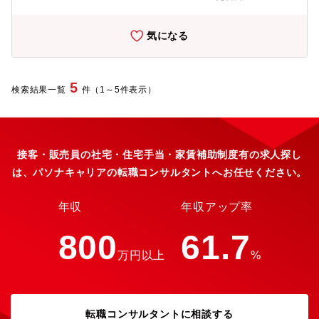
の時間帯で顧客満足度の高い店舗にすることです。そのために
も、あなたが接客や調理をするのではなく、スタッフとのコミュ
ニケーションを繰り返してモチベーションを醸成し、現場の課題
気になる
をいち早く発見して解決することでスタッフが働きやすい環境づ
くりに力を注いで頂きます。服装もスーツの日もあり、一人一台
PC貸与と一般的なラーメン店の店長のイメージとは異なるスタイ
ルとなります。残業をよしとしない企業風土ですので、1日8時間
5
検索結果一覧
件（1～5件表示）
という限られた時間で、いかに優秀なスタッフを育成し雰囲気の
良いお店を作れるかが重要です。
接客・販売員の社宅・住宅手当・家賃補助制度有の求人探し
は、パソナキャリアの転職コンサルタントへお任せください。
年収
年収アップ率
800
61.7
万円以上
%
転職コンサルタントに相談する