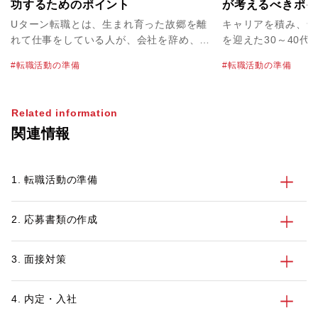
功するためのポイント
が考えるべきポイ
ジェントの賢い使
Uターン転職とは、生まれ育った故郷を離
キャリアを積み、ラ
れて仕事をしている人が、会社を辞め、ま
を迎えた30～40代
た地元に戻って就職することです。東京や
腰をすえて暮らし、
転職活動の準備
転職活動の準備
大阪など都市部で働いていた人が出身地の
たい」と考えている
地方に帰って、地元企業で就職するという
ん。また、山口や岡
ケースが代表例です。
ターン転職先として
Related information
す。 しかし、都市圏から遠方に転職する
関連情報
場合は、面接や引っ
べきポイントがあり
市部から広島へのU
1. 転職活動の準備
始める前に30代、
ンが考えるべきポイ
す。
2. 応募書類の作成
3. 面接対策
4. 内定・入社