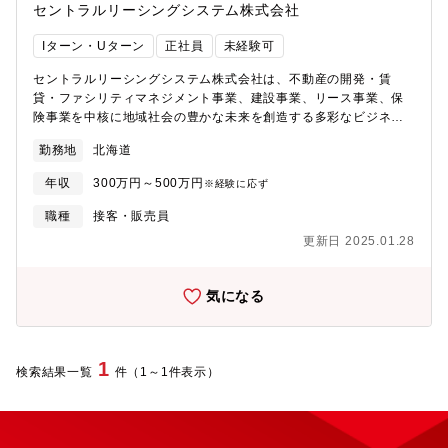
セントラルリーシングシステム株式会社
Iターン・Uターン
正社員
未経験可
セントラルリーシングシステム株式会社は、不動産の開発・賃
貸・ファシリティマネジメント事業、建設事業、リース事業、保
険事業を中核に地域社会の豊かな未来を創造する多彩なビジネス
を展開しています。今回は遠軽町にある「マウレ山荘」での調理
勤務地
北海道
スタッフ募集となります。安心の待遇で、積極的な採用を行って
おりますので、ご興味ある方はぜひご応募下さい。具体的には・
年収
300万円～500万円
※経験に応ず
宿泊客及びレストランの朝食、ランチ、夕食。宴会等の調理・食
材管理、調理の下拵え※U・Iターン歓迎※マイカー通勤できる方
職種
接客・販売員
を希望します
更新日 2025.01.28
気になる
1
検索結果一覧
件（1～1件表示）