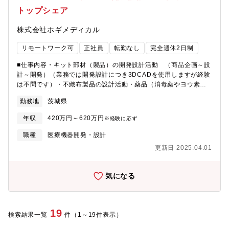
トップシェア
株式会社ホギメディカル
リモートワーク可
正社員
転勤なし
完全週休2日制
■仕事内容・キット部材（製品）の開発設計活動 （商品企画～設
計～開発）（業務では開発設計につき3DCADを使用しますが経験
は不問です）・不織布製品の設計活動・薬品（消毒薬やヨウ素
薬）の製品開発にも関わる可能性があり。※治験研究のようなラ
勤務地
茨城県
ボ的な事ではなく、『モノづくり』に近い業務となります。■入社
後のプロセスまずは開発部門全般の業務をお任せし、一通り業務
年収
420万円～620万円
※経験に応ず
になれていただいたら専門の製品設計を担当いただきます。■組織
構成現在は22名（男性17名・女性5名）で構成されております。■
職種
医療機器開発・設計
本ポジションの魅力・業界トップシェアの製品自社製品の内製化
更新日 2025.04.01
に携わる事ができます・製品ごとにチームで担当を持つため、開
発から市場導入まで業務を経験することができます■働き方全社的
に残業管理をしっかり行っており、部署平均残業時間は月15時間
気になる
程度。ワークライフバランスを重視しながら、業務範囲が広く
様々な業務にチャレンジすることが可能です。■同社について東証
プライム上場企業。創業当時より付加価値の高い商品に着目。国
内で他社に先駆けてメッキンバッグの製造を開始し、その後米 国
19
検索結果一覧
件（1～19件表示）
デュポン社と”不織布製品”を開発。院内感染防止の不織布製品の製