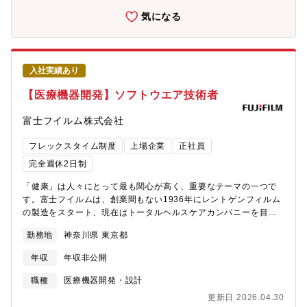
開発センター（東京都東村山市野口町2-16-3）※新設の新メディ
侵襲の医療機器の製品開発を医療機器メーカとともに進めていま
気になる
カル開発センター（2023年1月設立）での業務となりますので、
す。当社のレーザ、ファイバ技術等を活用し、医療機器メーカ向
最新の施設・設備で業務いただけます。
けの製品の製品開発を行うとともに、医療領域における新規テー
https://www.nikkiso.co.jp/news/files/03f35efafb32dfecab82466dad
マ探索や既存製品の販売促進のためのマーケティングも実施し、
配属予定部署：メディカル事業本部 メディカル技術センター■人
一気通貫で事業創出を推進しています。【当課で働く魅力】医療
数構成：ソフト設計者 44名（派遣社員含）【働き方】■出社メイ
入社実績あり
機器メーカに対して新しい医療機器の受託開発製造を提案してい
ンとなりますが、在宅やフレックスを組み合わせて働くことが可
くCDMO事業について、事業マーケティング～製品企画～要素技
【医療機器開発】ソフトウエア技術者
能■残業は20～30時間程度■転勤：当面無【同社の特徴】「国内
術検討～製品開発まで一気通貫した事業開発を行っており、大企
初・世界初」の製品を数多く生み出してきた業界のパイオニア。
業にいながらスピード感のある事業・製品開発を経験できる。
富士フイルム株式会社
他社が参入しにくい難しい製品領域に「あえて」挑戦し、形にし
【働き方】■時間外労働20h程度/月■テレワーク：業務状況により
た製品を通じ、多くの特許技術を取得。確実に市場マーケットが
フレキシブルに対応■出張：数回/月、日本全国、海外
フレックスタイム制度
上場企業
正社員
伸びていく中で絶対的なシェア地位を獲得し続ける隠れた優良企
業
完全週休2日制
「健康」は人々にとって最も関心が高く、重要なテーマの一つで
す。富士フイルムは、創業間もない1936年にレントゲンフィルム
の製造をスタート、現在はトータルヘルスケアカンパニーを目指
し「予防・診断・治療」領域まで幅広く事業を手がけています。
勤務地
神奈川県 東京都
当社グループのもつ技術、製品、サービスを結集し、アンメット
メディカルニーズへの対応、医療の格差解消、医療従事者の負担
年収
年収非公開
軽減、疾病予防や早期発見による医療費高騰抑制の実現を目指し
ていきます。 当社は、医療サービスへのアクセス向上に貢献す
職種
医療機器開発・設計
ることを目指し、2030年度までに医療AI技術を活用した医療機
更新日 2026.04.30
器・サービスを世界196のすべての国に導入することを目標として