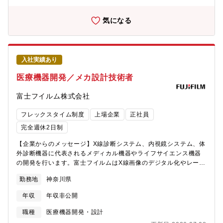
おり、2023年度時点では累計100か国への導入を達成していま
す。【募集背景】 富士フイルムでは中期経営計画
気になる
「VISION2030」において、メディカルシステム事業を成長事業
と位置づけ、積極的に投資・開発を進めています。2021年に日立
製作所の画像診断関連事業を買収し、現在富士フイルムの医療画
像撮影機器ポートフォリオとしては、「単純X線画像撮影装置(い
入社実績あり
わゆるレントゲン)」「X線透視撮影装置」「CT装置」「MRI装
置」「(下部、上腹部)内視鏡」「超音波装置」「マンモグラフィー
医療機器開発／メカ設計技術者
装置」と、世界に類を見ない総合的なラインナップを揃えていま
す。 これらの医療機器を、昨今の最新IT・AI・IoT技術を用い
富士フイルム株式会社
て、より使いやすい、より高性能な医療機器にすべく、ITを基軸
に各製品の抜本的な改良を進めています。医療機器の開発には、
フレックスタイム制度
上場企業
正社員
世の中の医療をより良くしたいという熱意を持ったITエンジニア
完全週休2日制
の貢献が必要不可欠なため、同じ志を持った開発者を広く募集し
ています。【担当職務】 デジタルX線画像撮影装置、内視鏡装置
【企業からのメッセージ】X線診断システム、内視鏡システム、体
や超音波装置、マンモグラフィー装置等の、医療画像撮影装置開
外診断機器に代表されるメディカル機器やライフサイエンス機器
発における、コンソールソフトウェア(機器制御/画像ビューア/統
の開発を行います。富士フイルムはX線画像のデジタル化やレーザ
合プラットフォーム等)の開発、もしくはこれら医療機器の保守サ
内視鏡の開発など世界に先駆けイノベーションを起こし続けてい
ポートを横断的に行うITサービスプラットフォームの開発を担当
勤務地
神奈川県
ます。これまでの開発を通じて培った診断に役立つ画作りのノウ
していただきます。実際にソフトウェアのプログラミングを行う
ハウに、センシング技術、画像処理技術、メカトロ技術、IT技術
年収
年収非公開
とともに、担当製品全体のプロダクトマネージャー的な活躍も期
を組合せ、医療のさまざまなニーズにこたえるソリューションの
待します。【開発環境】 各医療機器により異なりますが、以下
創出を目指します。【期待する役割】医療機器の機械系技術者と
職種
医療機器開発・設計
のような環境で開発していただきます。なお未経験分野は、OJT
して以下いずれかの業務をメインで担当頂く予定です。ご経験・