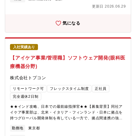
定・オフショアのソフトウェアチーム(4～5名)との連携・オフシ
更新日 2026.06.29
ョアのハードウェア、機械チームとの連携【募集背景】医療機器
部門における組み込み製品開発事業の今後の拡大を見据え、この
ポジションを新設することとなりました。日系大手医療機器メー
気になる
カーの顧客企業の技術対応窓（SPOC）の役割としても重要なポ
ジションです。【本ポジションの魅力】本ポジションでの経験を
経て上位職のシニアアーキテクト、さらにはプリンシパルアーキ
テクトへと進むキャリアパスがあります。また、希望により営
入社実績あり
業、デリバリー、そしてQuest Globalの事業投資に大きな価値を
もたらす様々なリーダーシップポジションなど、他部門や他機能
【アイケア事業/管理職】ソフトウェア開発(眼科医
における様々な役割への転身のチャンスもあります。【組織構
療機器分野)
成】日系大手医療機器メーカーに常駐致します。【同社につい
て】・世界18ヶ国に展開、社員数約20,000名を擁するQuEST
株式会社トプコン
Global Services Pte. Ltd.を親会社に持つグローバル・エンジニ
アリング・ソリューションカンパニーです。・航空機エンジン・
リモートワーク可
フレックスタイム制度
正社員
自動車・石油・ガス・医療機器・半導体など、様々な産業分野に
おける世界の企業に対してエンジニアリング支援を行っていま
完全週休2日制
す。・定年65歳、役職定年なし、フルリモートに近い働き方、フ
★★インド攻略、日本での最前線指揮官★★【募集背景】同社ア
レックス制度適用可能等、柔軟な働き方が可能で長期的に経験を
イケア事業部は、北米・イタリア・フィンランド・日本に拠点を
活かして働くことができる会社です。・多くの方が中途入社され
持つグローバル開発体制を有している一方で、拠点間連携の強化
ており、様々なバックグランドを持った方が活躍されておりま
や開発効率の向上、開発力全体の底上げが喫緊の課題となってい
す。・パソナから2025年で4名の内定受諾実績あり。選考フロー
勤務地
東京都
ます。眼科医療機器分野における革新的なソリューション開発を
は熟知しておりますので、内定まで丁寧にフォロー致します。
加速するため、同社では医療機器ソフトウェア開発の経験を持