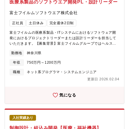
医療系製品のソフトウエア開発PL・設計リーダー
する文化があり、様々なバックグラウンドを持つメンバーが自身
の専門領域以外にも挑戦し、幅広い業務で活躍することができま
富士フイルムソフトウエア株式会社
す。★アイデアを出し合ったり、相談し合いながら仕事を進める
ことを推奨しており、主体性をもって業務に取り組むことが可能
正社員
土日休み
完全週休2日制
です。★大小さまざまなプロジェクトがあり、生産、技術、品質
保証、薬事など多様な部門のメンバーと一体となって業務を推進
富士フイルムの医療系製品・ITシステムにおけるソフトウェア開
します。積極的に取り組むことで、コミュニケーション能力やリ
発におけるプロジェクトリーダーまたは設計リーダーを担当して
ーダーシップを身につけることができます。
いただきます。【募集背景】富士フイルムグループではヘルスケ
ア事業を拡大しており、特に医療関連のシステム開発に力を入れ
勤務地
神奈川県
ています。開発している医療システムはX線、超音波、内視鏡、
IVDなど多岐にわたり、これらの開発を推進していただけるプロジ
年収
750万円～1200万円
ェクトリーダー・設計リーダーを募集します。【求人概要】クラ
ウドやAIなど活用している技術は多岐にわたり、世界の医療現場
職種
ネット系プログラマ・システムエンジニア
に貢献しながら様々な技術を習得いただくことが可能です。具体
更新日 2026.02.04
的な製品例：■X線、内視鏡、超音波、体外診断装置などの診断・
治療支援システム■医用画像管理システム・レポートシステム・
IoT/ネットワークシステム■画像処理、AI実装【具体的な職務内
気になる
容】ご経験や志向に合わせて、以下いずれかまたはその補佐とし
てご活躍いただきます。■小規模(10Ks程度)以上の開発プロジェク
トリーダーとして、オーナー部門との調整を含め開発全体の推進
をしていただきます。■開発チームの設計リーダーとして設計方
入社実績あり
針、品質方針等の決定や、構造設計、詳細設計工程におけるメン
バーの技術サポートなどをご担当いただきます。【配属部署】シ
制御設計・組込み開発【医療・福祉機器】