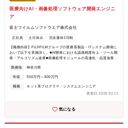
医療向けAI・画像処理ソフトウェア開発エンジニ
ア
富士フイルムソフトウエア株式会社
正社員
土日休み
完全週休2日制
【職務内容】FUJIFILMグループの医療系製品・ITシステム開発に
おいて以下を実施頂く。■AI開発における認識精度向上・ツール開
発・アルゴリズム改善■画像処理モジュールの高速化・品質改善
【期待する役割】■FUJIFILMグループの事業部・研究所等の部門
勤務地
神奈川県
と連携し、要素技術を活用しAI・画像処理モジュールの製品化を
推進できる方【同社採用HP】
年収
500万円～800万円
■https://www.fujifilm.com/ffs/ja/careers■https://www.fujifilm.com/ffs/
we-do/medical-network
職種
ネット系プログラマ・システムエンジニア
更新日 2026.03.11
気になる