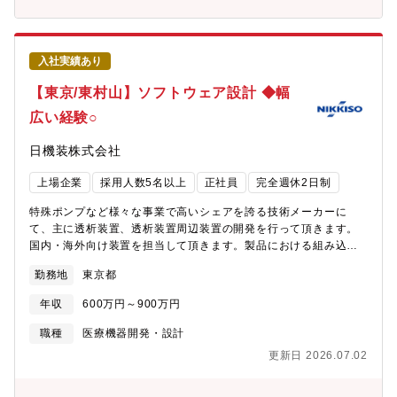
区恵比寿4-20-3恵比寿ガーデンプレイスタワー22F/最寄駅：恵比
最新の施設・設備で業務いただけます。■配属予定部署：メディカ
寿駅）■配属予定部署：メディカル事業本部【働き方】■在宅勤
ル事業本部■組織構成：約20～30名程度【働き方】■出社メイン、
務、フレックス活用OK ※入社後3~6か月は社内コミュニケーシ
在宅やフレックスを組み合わせて働くことが可能■残業は20～30
ョンを重視するために基本出社していただきます。■出張：有（ベ
時間程度■転勤：当面無【同社の特徴】「国内初・世界初」の製品
入社実績あり
トナムやタイに行くの可能性あり）【同社の特徴】「国内初・世
を数多く生み出してきた業界のパイオニア。他社が参入しにくい
界初」の製品を数多く生み出してきた業界のパイオニア。他社が
難しい製品領域に「あえて」挑戦し、形にした製品を通じ、多く
【東京/東村山】ソフトウェア設計 ◆幅
参入しにくい難しい製品領域に「あえて」挑戦し、形にした製品
の特許技術を取得。確実に市場マーケットが伸びていく中で絶対
広い経験○
を通じ、多くの特許技術を取得。確実に市場マーケットが伸びて
的なシェア地位を獲得し続ける隠れた優良企業。
いく中で絶対的なシェア地位を獲得し続ける隠れた優良企業
日機装株式会社
上場企業
採用人数5名以上
正社員
完全週休2日制
特殊ポンプなど様々な事業で高いシェアを誇る技術メーカーに
て、主に透析装置、透析装置周辺装置の開発を行って頂きます。
国内・海外向け装置を担当して頂きます。製品における組み込み
ソフトウェアの開発を担って頂き、要求分析・仕様書の作成・コ
勤務地
東京都
ーディング・検証・テストまで担って頂きます。【具体的な職務
内容】■センサ、モータ動作のアルゴリズム作成、安全動作の構
年収
600万円～900万円
築、機能仕様書の作成■C言語を用いて、GUIを含むアプリケーシ
ョン作成、コーディングや検証業務■通信およびセキュリティの要
職種
医療機器開発・設計
求分析、仕様作成、コーディングや検証業務■CPUおよびミドルウ
更新日 2026.07.02
ェアのソフトウェア設計および検証業務■機械系/電気系のエンジ
ニアと連携し、プロジェクトを進めます。※使用言語：C言語、C