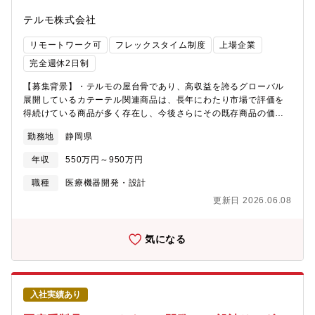
う・量産スケールアップ前に試作機による加工原理確認、製造方
テルモ株式会社
法の妥当性や最適なパラメーター検討を行う・量産機設計のため
の要求事項をまとめる・量産機が適切に稼働することを確認し、
リモートワーク可
フレックスタイム制度
上場企業
均質な品質を確保する【仕事の魅力】★開発した医療機器を通じ
て患者さんを助けることを実感できる。★積極的な提案や意見を
完全週休2日制
歓迎する文化があり仕事の自由は高く、幅広い業務で活躍するこ
【募集背景】・テルモの屋台骨であり、高収益を誇るグローバル
とができる。★アイデアを出し合ったり、相談し合いながら仕事
展開しているカテーテル関連商品は、長年にわたり市場で評価を
を進めていくことを推奨しているため、主体性をもって業務に取
得続けている商品が多く存在し、今後さらにその既存商品の価値
り組むことが出来る。★開発案件ごとにチームを組み、営業、マ
を高めることは会社にとって重要な課題です。商品の改善、コス
ーケ、生産技術、品質保証、ロジスティックス、そして設計開発
勤務地
静岡県
トダウン、原材料統廃合などを担当するエンジニアを増員しま
など、多様な部門のメンバーが一体となって業務を進めており、
す。【職務内容】・既存カテーテル製品の維持管理・改良、品種
幅広い方と仕事を通じた業務スキルを向上させることができる。
年収
550万円～950万円
追加、品質改善、コストダウン、原材料統廃合、規格法規制対応
★商品を上市後は、世界的に需要拡大する低侵襲デバイスを継続
など、安定した製品供給と品質維持を目的とした設計・開発業務
供給していく供給責任を感じながら、多種多様なテーマを多くの
職種
医療機器開発・設計
を担当します。具体的には、商品群毎のチームに所属したうえ
方々と関わりながら仕事を進めており、自身の仕事への向き合い
更新日 2026.06.08
で、テーマに対してのプロジェクトへ参加し、開発担当者として
方次第で、課題解決力やコミュニケーション力を向上させること
設計に関するタスクを複数人で分担して実行していただきます。
ができる。
＜職務詳細＞・品種追加・品質改善に関する設計・評価・原材料
気になる
統廃合に伴う設計変更・サプライヤー変更対応・コストダウン施
策の検討・実施・規格、法規制への適合性維持（薬事対応含
む）・プロトコル作成・試作流動（既存製品の改良試作）・商品
機能評価・技術報告書作成（ミーティングでの報告など）・異常
入社実績あり
発生時の問題解決【仕事の魅力】★医療機器という商品を通じ
て、社会への貢献を実感できます。★積極的な提案や意見を歓迎