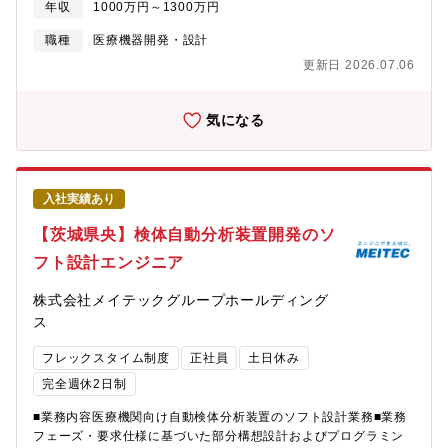
年収
1000万円～1300万円
ち、チームを技術的にリードできる人材を募集しています。アイ
ケア事業は同社の成長エンジンであり、アジア市場の拡大におい
職種
医療機器開発・設計
てインドは北米・欧州に並ぶ「第三の柱」として極めて重要な拠
更新日 2026.07.06
点です。同社は現在、インド拠点を含めたグローバル開発体制の
構築を本格的に推進しています。本ポジションでは、これまでの
ご経験と知見を活かして新たな組織づくりを主導し、グローバル
気になる
な視点で開発体制をリードいただくことで、同社の医療ソリュー
ションの競争力強化に貢献していただくことを期待しています。
【業務内容】■医療機器向けソフトウェアの設計・開発・保守■開
発チームの技術的リードおよびマネジメント■医療機器規制（例：
入社実績あり
IEC 62304、ISO 13485、FDA 21 CFR Part 820）に準拠した開
発プロセスの推進■プロジェクトの計画、進捗管理、品質管理■ア
【茨城県央】検体自動分析装置開発のソ
ーキテクチャ設計およびコードレビューの実施■チームメンバーの
フト設計エンジニア
育成・評価・メンタリング■ステークホルダー（品質保証、薬事、
プロダクトマネージャーなど）との連携■技術的課題の解決および
株式会社メイテックグループホールディング
開発プロセスの改善【配属部署】アイケア設計部 ソフトウェア
開発課人数は部全体として100名程度在籍/男女比：5：１/中途比
ス
率66%/平均年齢37歳■ポジションの位置づけ：本社（日本）に新
フレックスタイム制度
正社員
土日休み
設されるポジションです。海外拠点を含めた組織づくりも見据え
てのポジションとなります。【同ポジションの魅力】■グローバル
完全週休2日制
な環境で組織構築のリーダーシップを発揮できるポジションで
す。世界基準での知見や経験を積むことで、ご自身のキャリアア
■業務内容医療機関向け自動検体分析装置のソフト設計業務■業務
ップにつなげることができます。■日本文化と海外の働き方を深く
フェーズ・要求仕様に基づいた部分構想設計およびプログラミン