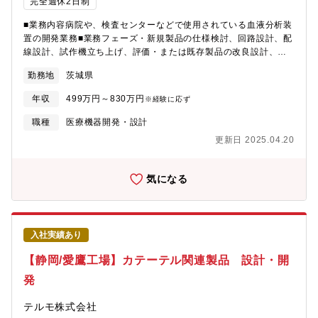
完全週休2日制
■業務内容病院や、検査センターなどで使用されている血液分析装
置の開発業務■業務フェーズ・新規製品の仕様検討、回路設計、配
線設計、試作機立ち上げ、評価・または既存製品の改良設計、原
価低減検討■環境/ツール・リモートワークとの併用勤務環境・先
勤務地
茨城県
輩社員の手厚いフォロー・デジタル回路設計、アナログ回路設
計・OrCAD、HiCAD、オシロスコープ、各種EMC試験機 等■求
年収
499万円～830万円
※経験に応ず
人票の魅力まだ世に出てない構想中の新規製品の要素開発から携
わる事が出来る。製品一部分の担当ではなく、ゼロから作成し、
職種
医療機器開発・設計
製品となって世の中に出ていくところまで携わる事が出来るため
更新日 2025.04.20
非常にやりがいのある仕事です。今後ますます発展していく医療
業界で、エンジニアとしてレベルの高い業務に携わる事が出来ま
す。
気になる
入社実績あり
【静岡/愛鷹工場】カテーテル関連製品 設計・開
発
テルモ株式会社