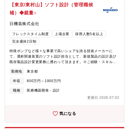
り、患者様のライフスタイルに合わせた多様なニーズに対応でき
【東京/東村山】ソフト設計（管理職候
る製品となります。また海外でも全世界で製品が使われてきてお
補）◆裁量○
ります。※透析装置とは患者さんのベッドサイドにある装置で、
透析液や血液の流れ、除水量、透析液の温度、抗凝固薬の注入量
日機装株式会社
などを調節・監視する装置▼透析装置情報（HP参考）
https://webmedical.nikkiso.co.jp/product/dialysis【現在の取り
フレックスタイム制度
上場企業
採用人数5名以上
組み】■医療現場訪問、学会、研修、展示会による医療・医学・医
工学を学び製品開発へ活かす■次世代装置、機能の提案■コンカレ
完全週休2日制
ントエンジニアリングによる各部との協働■金沢製作所への積極的
特殊ポンプなど様々な事業で高いシェアを誇る技術メーカーに
な出張による現場理解■特許出願（各自1件提案目標）■設計工数の
て、透析関連装置のソフト設計担当として、新規製品の設計及び
低減をQMS有効性を維持しながら実現を目指す（そのための改善
既存製品設計変更業務に携わって頂きます。※ご経験・スキルに
提案）■今後はコストダウンや製品の品質向上に向けたた改良設計
よってはチームメンバーのマネジメント（5名程度）もお任せする
にも力を入れていきたい【ポジションの魅力】■患者様のQOL向
勤務地
東京都
可能性もございます。【具体的な職務内容】■プロジェクト管理・
上、医療従事者への貢献をしたいメンバーが多く、モチベーショ
組み込みソフトウェア開発プロジェクトの計画、進捗管理、リソ
ンが高い組織です。■若手から提案ができる風土、チームワークを
年収
800万円～1000万円
ース調整、リスク管理を実施。・スケジュール、コスト、品質目
重視。■新技術センターが竣工。最新の設備と環境で業務ができま
標の達成に向けたプロジェクト運営。(品質管理とプロセス改善の
す。（EMC試験室、フリーアドレス、ビジネスカジュアル、カフ
職種
医療機器開発・設計
推進)・リスク管理と問題解決■技術リード・組み込みソフトウェ
ェテリア）■静岡から東京に移転したことで医療機関、研究機関と
更新日 2026.07.02
ア設計の技術的指針を示し、チームを技術面でサポート。・シス
の接点が多くなります。■メディカル事業だけでなく、ポンプ・精
テムアーキテクチャ設計や技術選定への関与。■コミュニケーショ
密・航空など他の事業との技術交流があります。■学会やセミナー
ンと調整他部門（ハードウェア設計、品質保証、製造など）との
は積極的に参加いただけます。【募集背景】若手エンジニアが増
気になる
連携。■チーム育成メンバーのスキルアップ支援や、必要に応じた
えてきたことによりリーダー層が不足しており、体制強化を行う
教育プログラムの施策。※使用言語：C言語、C＋＋言語※開発環
ための募集【組織構成】■勤務地：メディカル開発センター（東京
境：Windows※外注はせず社員だけで設計開発を行います。【取
都東村山市野口町2-16-3）※新設の新メディカル開発センター