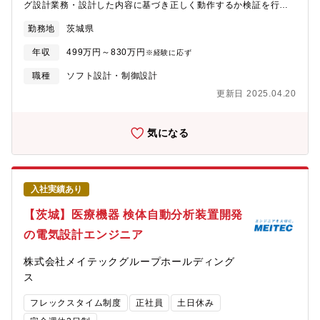
理解し、言語や文化の両面で架け橋となるリーダーとして活躍で
グ設計業務・設計した内容に基づき正しく動作するか検証を行う
きます。異なる価値観をつなぐことで、グローバルな視点を持っ
評価試験業務■環境/ツール・リモートワークとの併用勤務環境・
勤務地
茨城県
た人材へと成長できるポジションです。【働き方】・フレックス
先輩社員の手厚いフォロー・C言語、Linux、マイコン知識■求人
制度・在宅勤務★本人希望があれば海外駐在も可能（直近は日本
票の魅力医療業界の進歩は目覚ましく、先進医療から先制医療と
年収
499万円～830万円
※経験に応ず
でのミッション達成を優先頂きます）【その他魅力】■WLBの整っ
変わりつつあります。検体の分析データから情報を読み取り、病
た環境で就労頂けます。・フレックスタイム制度あり・年休：128
気にならない為の予防を行い、一生を健康に過ごすために非常に
職種
ソフト設計・制御設計
日・入社3年後定着率90％以上トプコン 90周年記念ビデオ - Our
重要な装置という位置づけです。顧客内で働くエンジニアもより
更新日 2025.04.20
Journey of the Future
良い製品を世の中に提供しようという高い志をもって業務に臨ん
Positioninghttps://www.youtube.com/watch?v=TKPtDGI1dNo
でいます。
気になる
入社実績あり
【茨城】医療機器 検体自動分析装置開発
の電気設計エンジニア
株式会社メイテックグループホールディング
ス
フレックスタイム制度
正社員
土日休み