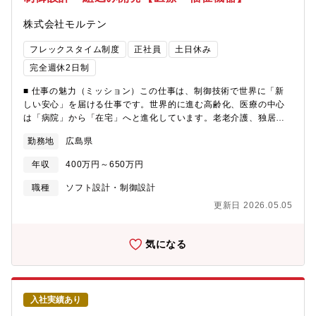
ステムソリューショングループ もしくはメディカルネットワーク
グループ【同社の魅力】■エンジニアがメインの会社同社の所属従
株式会社モルテン
業員の95%がITエンジニアになります。スタッフも5%所属してお
りますが、そのうちITエンジニア出身者が4割ほどいるなどITエン
フレックスタイム制度
正社員
土日休み
ジニアを尊重した社風・環境がある企業です。■富士フイルムグル
完全週休2日制
ープ唯一の全社横断ソフトウエア企業富士フイルムグループが展
開するさまざまな事業にソフトウエア開発・IT技術開発の面から
■ 仕事の魅力（ミッション）この仕事は、制御技術で世界に「新
横断的に関わり、富士フイルムが世界中に展開するソフトウエア
しい安心」を届ける仕事です。世界的に進む高齢化、医療の中心
製品やサービスを主体的に開発しています。研究開発、DX、製品
は「病院」から「在宅」へと進化しています。老老介護、独居高
開発を主体的に進める技術力を強みとし、富士フイルムの事業を
齢者、家族介護の増加など、これまで専門職が担ってきたケア
ITの面から支えています。■医療・製薬業界へ向けたAI画像解析/診
勤務地
広島県
が、一般家庭へと広がっているのです。私たちは、その最前線
断技術トップクラス1936年のX線フィルム国産化から積み重ねて
で、「制御技術」を武器に社会課題を解決するエンジニアを求め
年収
400万円～650万円
きた技術を活かし、医療業界や製薬業界へ技術支援を行っており
ています。■ 業務内容医療・福祉の現場に加え、在宅介護環境に
ます。21年には富士フイルムグループへ日立製作所の画像診断関
おける未解決課題を解決する、組込制御設計／システム設計をお
職種
ソフト設計・制御設計
連事業の買収も行っており、医用画像情報システム(PACS)は世界
任せします。主力製品である高機能エアマットレスは、単なる寝
更新日 2026.05.05
シェアNo.1、メディカルシステムも国内シェア1位・世界シェア2
具ではありません。・生体センシング・IoT連携・状態検知アルゴ
位を誇っております。
リズム・見守り機能を搭載した、"見守りロボット"へと進化してい
https://www.fujifilm.com/jp/ja/healthcare【同社採用ページ】
ます。構想設計から制御仕様設計、ソフト開発、評価検証まで、
気になる
https://www.fujifilm.com/ffs/ja/careers【富士フイルムソフトウエ
製品の中枢を担うポジションです。＜健康用品事業本部の製品に
ア社 新卒採用サイト】
ついて＞主に手掛けるのはロボティックマットレス、自動フィッ
https://careers.fujifilm.com/graduates/group/ffs.html【採用動
ティングマットレス、特殊マットレス、標準マットレスといった
画】https://www.youtube.com/watch?
「マットレス製品」です。エアマットレスは業界トップシェアを
v=7c3HwQBU5xk&list=TLGGy9EVVfYvby0zMTEwMjAyMg
入社実績あり
誇り、その他ポジショニングケア用品（ポジショニングピロー、