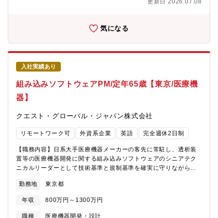
で学習していただきます。・OS：Windows、Linux、Android、
更新日 2026.07.08
スキル、選考を通してアサイン先を決定させて頂きます。【職務
iOS・開発言語：C/C++、C#、Java script 等・クラウド環境：
内容】1. デジタルX線診断機器（一般X線機器、マンモグラフィ装
AWS、Azure 等【仕事の魅力】・自分が開発した医療機器が病
置）および超音波診断機器の装置設計・医療機器システム全体を
気になる
院で稼働し、社会に役立っていることを体感できる・医療従事者
見渡した最適な筐体設計、熱流体設計、およびメカトロ設計など
(医師、技師、看護師)と直接会話し、製品開発を進めることでき
2. 電子内視鏡システムのメカ設計（機構設計・熱流体設計・精密
る・最新医用画像AI技術に触れることができる・最新のIT・AI・
加工部品設計・光学設計など）・将来の内視鏡、関連商品の実現
IoT技術を実際の医療機器に自ら実装して搭載できる＜富士フイル
手段の要素開発や、商品企画から参画しての仕様策定、仕様実現
ムについては以下をご参照ください＞■富士フイルム グループパ
入社実績あり
のための構造や機構の検討、試作評価、工程立ち上げまでの商品
ーパス(※音声が再生されます)https://youtu.be/EEtolzWAlKE■富
化設計を行います。・内視鏡、制御部、関連商品などの要素開
組み込みソフトウェアPM/定年65歳【東京/医療機
士フイルムグループ紹介https://holdings.fujifilm.com/ja/about■
発、商品化設計・撮像ユニットの要素開発、商品化設計3. 体外診
富士フイルムグループの価値創造
器】
断・ライフサイエンス機器のシステム全体を考えた設計開発（メ
https://ir.fujifilm.com/ja/investors/value.html＜関連技術・事業に
カ設計、熱流体設計、光学設計など）【参考資料】
ついては以下をご参照ください＞■東大松尾教授×富士フイルム対
クエスト・グローバル・ジャパン株式会社
http://fujifilm.jp/business/healthcare/index.html
談動画～AI研究専門家が語る「医療×AIの未来予想」～ (※音声
が再生されます)https://youtu.be/5mOPk5gWdQ4■REiLI -
リモートワーク可
外資系企業
英語
完全週休2日制
FUJIFILM Medical AI Technology(※音声が再生されま
す)https://youtu.be/gztCSAACT8w
【職務内容】日系大手医療機器メーカーの客先に常駐し、透析装
置等の医療機器開発に関する組み込みソフトウェアのシニアテク
ニカルリーダーとして技術基準と規制基準を確実に守りながら、
様々な診断・モニタリング医療機器の設計・開発、ライフサイク
勤務地
東京都
ル管理をリードします。また、オフショアのハードウェア、ソフ
トウェア、機械チームと協力して納品時のお客様満足度を確保し
年収
800万円～1300万円
ます。・顧客からの技術窓口としての対応・要件定義から製品実
現に至るまで客先とコミュニケーションをとりながら、仕様を決
職種
医療機器開発・設計