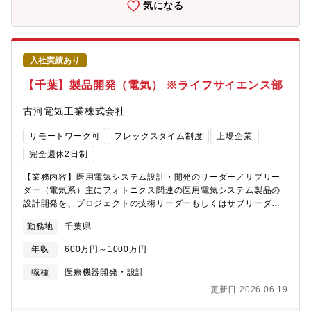
＋＋言語※開発環境：Windows※外注はせず社員だけで1機種3～
気になる
5名チームとなって設計開発を行い上流から下流まで経験すること
ができます【取り扱い製品】日機装の透析装置は国内シェア50％
を超えており、患者様のライフスタイルに合わせた多様なニーズ
に対応できる製品となります。また海外でも全世界で製品が使わ
入社実績あり
れてきております。※透析装置とは患者さんのベッドサイドにあ
る装置で、透析液や血液の流れ、除水量、透析液の温度、抗凝固
【千葉】製品開発（電気） ※ライフサイエンス部
薬の注入量などを調節・監視する装置▼透析装置情報（HP参考）
https://webmedical.nikkiso.co.jp/product/dialysis【現在の取り
古河電気工業株式会社
組み】■医療現場訪問、学会、研修、展示会による医療・医学・医
工学を学び製品開発へ活かす■次世代装置、機能の提案■コンカレ
リモートワーク可
フレックスタイム制度
上場企業
ントエンジニアリングによる各部との協働■金沢製作所への積極的
完全週休2日制
な出張による現場理解■特許出願（各自1件提案目標）■設計工数の
低減をQMS有効性を維持しながら実現を目指す（そのための改善
【業務内容】医用電気システム設計・開発のリーダー／サブリー
提案）【ポジションの魅力】■患者様・医療従事者への貢献をした
ダー（電気系）主にフォトニクス関連の医用電気システム製品の
いメンバーが多く、モチベーションが高い組織です。※お医者さ
設計開発を、プロジェクトの技術リーダーもしくはサブリーダー
んではないが設計開発する製品で人の命を守ることができる■アプ
として遂行して頂きます。・顧客要求仕様、法的要求事項の検
リも組み込みも携わることができる■若手から提案ができる風土、
勤務地
千葉県
討・製品の構想設計・プロトタイプの設計・詳細設計・評価・医
チームワークを重視。■新技術センターが竣工。最新の設備と環境
療機器QMSに則ったドキュメント作成・システム開発のプロジェ
年収
600万円～1000万円
で業務ができます。※フリーアドレス、ビジネスカジュアル、カ
クト管理【配属予定部署】ソーシャルデザイン統括 ライフサイ
フェテリア■メディカル事業だけでなく、ポンプ・精密・航空など
エンス部 開発・製造1課【当課のミッション・業務内容概要】当
職種
医療機器開発・設計
他の事業との技術交流があります。■学会やセミナーは積極的に参
社のライフサイエンス事業では、医療機器メーカに対して新しい
更新日 2026.06.19
加いただけます。■静岡から東京に移転したことで医療機関、研究
医療機器の受託開発製造を提案していくCDMO事業の立上げを行
機関との接点が多くなります。【組織構成】■勤務地：メディカル
っています。フォトニクス技術を中心として、新しい低侵襲・非