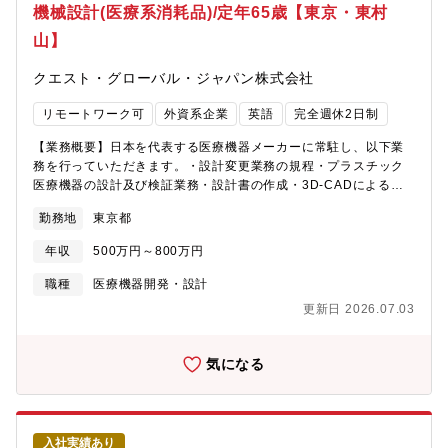
体位変換器）、生活動作支援用具（手すり、歩行車、移動用リフ
機械設計(医療系消耗品)/定年65歳【東京・東村
ト、スロープ、電動式ベッド等）、クルマイス、口腔ケア用品、
山】
排せつ支援機器等あります。本ポジションでは制御技術が必要と
なる製品を手掛けていただきます。＜配属先＞健康用品事業本部
クエスト・グローバル・ジャパン株式会社
は、人々の生活をサポートし、医療・福祉分野での課題解決に貢
献する製品の開発と提供を行っています。少子高齢化を見据えス
リモートワーク可
外資系企業
英語
完全週休2日制
ポーツ以外の分野(健康分野)を開拓すべく、よく眠れるマットレス
をメインに30年ほど前にスタート。ボール開発で培った当社のコ
【業務概要】日本を代表する医療機器メーカーに常駐し、以下業
ア技術「中空体技術（空気を閉じ込める）」を、エアマットレス
務を行っていただきます。・設計変更業務の規程・プラスチック
に応用することから始めました。※配属先の製品開発統括部 設計
医療機器の設計及び検証業務・設計書の作成・3D-CADによる設
開発部には設計者が7名（CAD専門３名／学術研究グループ４
計・実験とレポート作成・各種フォームの作成【組織構成】東京
名）、新卒と中途は半々の割合です。■ 配属先からのメッセージ
勤務地
東京都
都東村山市の客先での業務になります(東村山駅徒歩10分程)。
当社のブランドステートメントは「From the Inside Out」内側か
【同社について】・世界18ヶ国に展開、社員数約20,000名を擁す
ら外へと広がる豊かな人生を支えたい。私たちが向き合う“顧客”は
年収
500万円～800万円
るQuEST Global Services Pte. Ltd.を親会社に持つグローバル・
利用者様だけではありません。・介護を担うご家族・医療・福祉
エンジニアリング・ソリューションカンパニーです。・航空機エ
職種
医療機器開発・設計
の専門職・独居で暮らす高齢者そのすべての「不安」や「困りご
ンジン・自動車・石油・ガス・医療機器・半導体など、様々な産
と」を減らすことが使命です。これまで当社が培ってきた医療・
更新日 2026.07.03
業分野における世界の企業に対してエンジニアリング支援を行っ
福祉領域のノウハウと、あなたの制御技術を掛け合わせること
ています。・定年65歳、役職定年なし、フルリモートに近い働き
で、世界にまだ存在しない「安心」を創り出す。そんな挑戦を一
方、フレックス制度適用可能等、柔軟な働き方が可能で長期的に
気になる
緒にしませんか。■ 求めるエンジニア像 - 技術のための技術では
経験を活かして働くことができる会社です。・多くの方が中途入
なく「誰かの困りごとを解決するための技術」を追求したい方。 -
社されており様々なバックグランドの方が活躍されておりま
社会実装まで見据えた制御設計に挑戦したい方。 - 自らの技術
す。・パソナから2025年で4名の内定受諾実績あり。選考フロー
が、世界の高齢社会の安心を支えることに価値を感じる方。
は熟知しておりますので、内定まで丁寧にフォロー致します。
入社実績あり