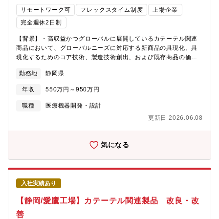
リモートワーク可
フレックスタイム制度
上場企業
完全週休2日制
【背景】・高収益かつグローバルに展開しているカテーテル関連
商品において、グローバルニーズに対応する新商品の具現化、具
現化するためのコア技術、製造技術創出、および既存商品の価値
をさらに高めるための改良・品質改善、コストダウン、原材料統
勤務地
静岡県
廃合などを担当するエンジニアの増員のため。【業務内容】大き
く分けて、2つの職務内容があります。＜製品設計担当＞・ユーザ
年収
550万円～950万円
ーニーズの探索実際の医療現場に入り込み、ユーザーとディスカ
ッションしながらニーズを探索する・ニーズの具現化ユーザーニ
職種
医療機器開発・設計
ーズからアイデアを固め、実際に手を動かしてプロトタイプを作
更新日 2026.06.08
製し、本当に役に立つのかを、血管モデル等を通じて検証する・
開発計画商品化に向けて量産化、薬事申請など開発全体の計画を
策定する・量産化設備を導入したり（技術部と協働）、量産する
気になる
ための生産条件の設定を行う。何度もテストをして量産ラインに
耐えられるのか？を検証する・薬事申請医療機器特有の法規制に
準拠するためのデータ取りをする・価値向上商品化後、市場から
の要望に基づく改良開発や設計変更、増産、品質改善、コストダ
入社実績あり
ウン、原材料統廃合に対する設計変更活動など、テルモの屋台骨
を支えるカテーテルビジネスを発展、継続していくための業務
【静岡/愛鷹工場】カテーテル関連製品 改良・改
＜プロセス設計担当＞・ユーザーニーズ探索から得られた製品コ
善
ンセプトを具現化するにあたり、製品設計のための技術開発を行