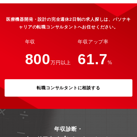
造 に初めて取り組んだ国内企業として発展しました。その他医療
用キット製 品も発売。医療現場の生の声を製品にし、今まで無か
った製品を医療の現 場に提供すべく、開発に力を入れておりま
す。■国内随一のシェアを誇る医療関連製品医療施設の経営合理化
医療機器開発・設計の完全週休2日制の求人探しは、パソナキ
と患者及び医療スタッフの安全に寄与する製品の開発・供給を行
ャリアの転職コンサルタントへお任せください。
っています。製品一例は以下の通りです。・医療キット…手術や
診療時に使用する医療消耗品をキット化。ニーズに合わせカスタ
マイズできる点が特徴。・オペラマスター…コスト管理から製品
年収
年収アップ率
の発注業務まで可能とした病院の業務効率化に特化したシステム
です。・不織布製品…手術時に使用するガウンやキャップ、ドレ
800
61.7
ープなど医療用不織布製品。・滅菌用品類…メッキンバッグじゃ
万円以上
%
国産開発第一号「滅菌用保管パッケージ」の代名詞です。
転職コンサルタントに相談する
年収診断・