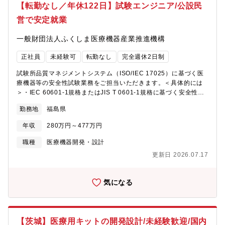
【転勤なし／年休122日】試験エンジニア/公設民
営で安定就業
一般財団法人ふくしま医療機器産業推進機構
正社員
未経験可
転勤なし
完全週休2日制
試験所品質マネジメントシステム（ISO/IEC 17025）に基づく医
療機器等の安全性試験業務をご担当いただきます。＜具体的には
＞・IEC 60601-1規格またはJIS T 0601-1規格に基づく安全性試
験(リスクマネジメントファイルやユーザビリティエンジニアリン
勤務地
福島県
グファイルの調査を含む)を始めとする各種試験・試験結果レポー
ト作成・顧客対応・試験体の評価およびデータ解析 など
年収
280万円～477万円
職種
医療機器開発・設計
更新日 2026.07.17
気になる
【茨城】医療用キットの開発設計/未経験歓迎/国内