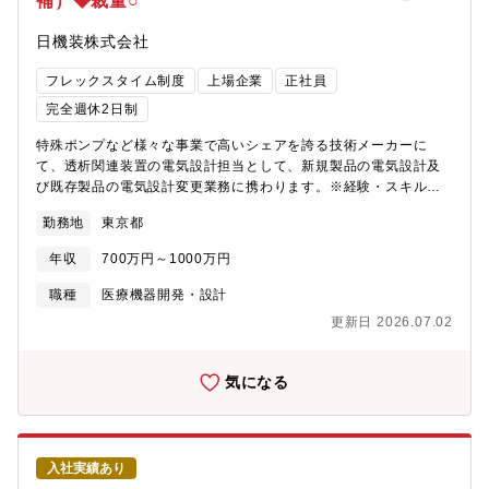
補）◆裁量○
日機装株式会社
フレックスタイム制度
上場企業
正社員
完全週休2日制
特殊ポンプなど様々な事業で高いシェアを誇る技術メーカーに
て、透析関連装置の電気設計担当として、新規製品の電気設計及
び既存製品の電気設計変更業務に携わります。※経験・スキルに
よりプレイングマネージャーとしてマネジメントもお任せしま
勤務地
東京都
す。【具体的な職務内容】■仕様決定、仕様書作成、構想設計、詳
細設計、検図、評価、検証※お任せする業務範囲はご経験スキル
年収
700万円～1000万円
にて決定します。■電気回路設計（電子基板、モータ、バルブ、ハ
ーネス、センサー等）、デジタル、アナログどちらも歓迎■規格に
職種
医療機器開発・設計
基づいた設計（電気安全、EMC規格）■新規の電子部品、セン
更新日 2026.07.02
サ、アクチュエータ選定■検証計画立案■各種試験（電磁妨害、電
気安全、性能など）■機械/ソフトウェア/消耗品のエンジニアと連
携し、プロジェクトを進めます。■苦情対応、EOL、工程改善を各
気になる
関係部署と進めます。■スケジュール管理、他部署との折衝
（PM、PL）■チームマネジメント（1チーム5～7名程度の組織を
お任せします）※今後は国内だけでなく、海外（特にアメリカ、
中国）をメインターゲットに世界シェア拡大を目指しています。
入社実績あり
【取り扱い製品】日機装の透析装置は国内シェア50％を超えてお