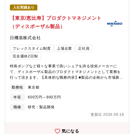
り扱い製品】日機装の透析装置は国内シェア50％を超えており、
（2023年1月設立）での業務となりますので、最新の施設・設備
入社実績あり
患者様のライフスタイルに合わせた多様なニーズに対応できる製
で業務いただけます。■配属予定部署：メディカル事業本部■組織
品となります。また海外でも全世界で製品が使われてきておりま
構成：約20～30名程度【働き方】■出社メイン、在宅やフレック
【東京/恵比寿】プロダクトマネジメント
す。※透析装置とは患者さんのベッドサイドにある装置で、透析
スを組み合わせて働くことが可能■残業は20～30時間程度■転勤：
（ディスポーザル製品）
液や血液の流れ、除水量、透析液の温度、抗凝固薬の注入量など
当面無【同社の特徴】「国内初・世界初」の製品を数多く生み出
を調節・監視する装置▼透析装置情報（HP参考）
してきた業界のパイオニア。他社が参入しにくい難しい製品領域
日機装株式会社
https://webmedical.nikkiso.co.jp/product/dialysis【現在の取り
に「あえて」挑戦し、形にした製品を通じ、多くの特許技術を取
組み】■医療現場訪問、学会、研修、展示会による医療・医学・医
得。確実に市場マーケットが伸びていく中で絶対的なシェア地位
フレックスタイム制度
上場企業
正社員
工学を学び製品開発へ活かす■次世代装置、機能の提案■コンカレ
を獲得し続ける隠れた優良企業。
ントエンジニアリングによる各部との協働■金沢製作所への積極的
完全週休2日制
な出張による現場理解■特許出願（各自1件提案目標）■設計工数の
特殊ポンプなど様々な事業で高いシェアを誇る技術メーカーに
低減をQMS有効性を維持しながら実現を目指す（そのための改善
て、ディスポーザル製品のプロダクトマネジメントとして業務を
提案）【ポジションの魅力】■患者様のQOL向上、医療従事者への
行って頂きます。【具体的な職務内容】■製品の企画から市場展開
貢献をしたいメンバーが多く、モチベーションが高い組織です。■
までプロジェクトの進捗管理（設計や製造技術といった部署をフ
若手から提案ができる風土、チームワークを重視。■新技術センタ
勤務地
東京都
ォロー）■各製品の価値向上や売上増加に向けたアプローチ方法の
ーが竣工。最新の設備と環境で業務ができます。（フリーアドレ
検討■ユーザーからの評価に基づく効果測定や改善施策の実行【ポ
ス、ビジネスカジュアル、カフェテリア）■学会やセミナーは積極
年収
600万円～900万円
ジションの魅力】多頻度ではないが新しい透析装置がリリースさ
的に参加いただけます。■メディカル事業だけでなく、ポンプ・精
れる際に担当するディスポーザル製品をどのように仕様を変えて
密・航空など他の事業との技術交流があります。【募集背景】若
職種
研究・製品開発
いくかを関連部署と連携しながら製品展開を検討します。自ら設
手エンジニアが増えてきたことによりリーダー層が不足してお
更新日 2026.06.18
計する業務ではありませんが、自分で立案できた内容が会社の戦
り、体制強化を行うための募集【組織構成】■勤務地：メディカル
略として市場に展開されていくことがやりがいです。【募集背
開発センター（東京都東村山市野口町2-16-3）※新設の新メディ
景】体制強化に伴う募集【組織構成】■勤務地：本社（東京都渋谷
カル開発センター（2023年1月設立）での業務となりますので、
気になる