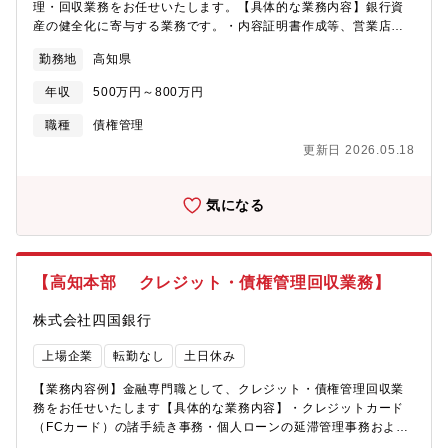
理・回収業務をお任せいたします。【具体的な業務内容】銀行資
産の健全化に寄与する業務です。・内容証明書作成等、営業店実
務の代行業務・競売申立等、法的回収実務における本部事務の後
勤務地
高知県
方支援・管理・回収部門で管理しているデータの整備
年収
500万円～800万円
職種
債権管理
更新日 2026.05.18
気になる
【高知本部 クレジット・債権管理回収業務】
株式会社四国銀行
上場企業
転勤なし
土日休み
【業務内容例】金融専門職として、クレジット・債権管理回収業
務をお任せいたします【具体的な業務内容】・クレジットカード
（FCカード）の諸手続き事務・個人ローンの延滞管理事務および
回収実務（代弁手続）