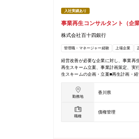
入社実績あり
事業再生コンサルタント（企
株式会社百十四銀行
管理職・マネージャー経験
上場企業
経営改善が必要な企業に対し、事業再
再生スキーム立案、事業計画策定、実
生スキームの企画・立案■再生計画・経
支援【金融・債権管理業務】■債権回収
企業の再成長を支える専門人材として
香川県
【魅力】■金融機関だからこそできる
勤務地
生・成長を支援します。単なる債権管
の立案、事業計画策定、経営改善支援
債権管理
援先企業の経営者や現場責任者と直接
職種
環境です。■幅広い専門性を活かせます
サル双方の経験を活用できます。