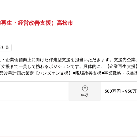
業再生・経営改善支援）高松市
正社員
生・企業価値向上に向けた伴走型支援を担当いただきます。支援先企業
行支援まで一貫して携わるポジションです。具体的に、【企業再生支援
営改善計画の策定【ハンズオン支援】■現場改善支援■事業戦略・収益
方針の策定■金融調整■関係者との協議・調整【企業価値向上支援】■事業
、金融知識とコンサルティングスキルを活かしていただきます。ーーー
500万円～950
企業再生支援。融資・金融取引を通じて培った企業理解や地域ネットワ
年収
理ではなく、企業価値向上を目的とした支援に携われます。■再生プロ
、債権回収まで、企業再生に必要な一連のプロセスを担当できます。■
対話し、事業・財務・組織面の課題解決に取り組みます。経営コンサル
。活かせる経験として、法人融資、事業再生、M&A、PMI、事業承継