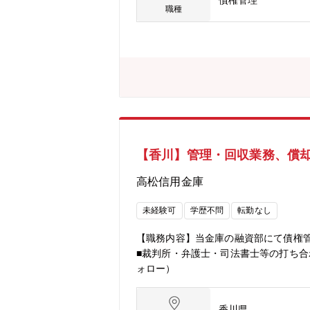
債権管理
適正な運営には、高度な審査・与信管理
職種
融サービス運営経験を活かせます。ク
ことができます。
【香川】管理・回収業務、償
高松信用金庫
未経験可
学歴不問
転勤なし
【職務内容】当金庫の融資部にて債権
■裁判所・弁護士・司法書士等の打ち合
ォロー）
香川県