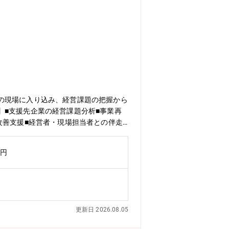
の現場に入り込み、経営課題の把握から
】■支援先企業の経営課題分析■事業再
改善支援■経営者・現場担当者との伴走
承継支援■M&A検討■PMI支援※地域
ーーーーーーーーーーーーーーーーー
万円
ークを活かし、経営者とともに企業の再
セス全体を経験できます。再生スキーム
経営者と近い距離で課題解決が可能。支
ティングに近い視点で企業支援を行える
、経営改善、債権管理など、金融・コン
更新日 2026.08.05