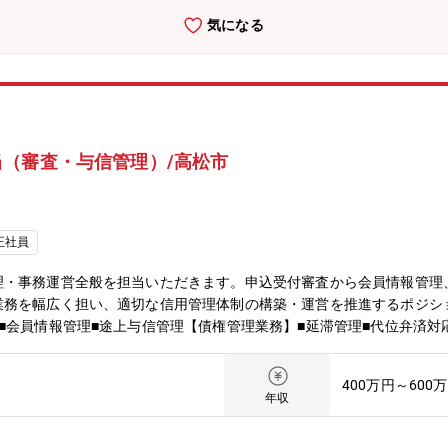
気になる
（審査・与信管理）/高松市
正社員
理・事務運営全般を担当いただきます。申込受付審査から会員情報管理
業務を幅広く担い、適切な信用管理体制の構築・運営を推進するポジシ
■会員情報管理■途上与信管理【債権管理業務】■延滞管理■代位弁済対
の調整■クレジット業務全般の統括管理※クレジット領域の専門知識を
ーーーーーーーーーーーーーーーーーー【組織構成】業務支援部ローン
400万円～600
魅力】■幅広いクレジット業務経験を積めます。審査業務だけではなく
年収
俯瞰できる経験を積み重ねる事ができます。■金融機関の安定基盤で専
でクレジット領域の専門性を磨くことが可能。■業務品質・リスク管理