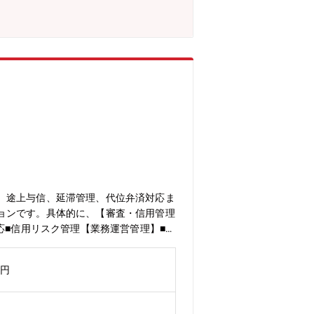
、途上与信、延滞管理、代位弁済対応ま
ョンです。具体的に、【審査・信用管理
応■信用リスク管理【業務運営管理】■業
活かし、安全で利便性の高い金融サービ
業務センタークレジット係 クレジット
万円
、会員情報管理、信用管理、債権管理、
門性を高められます。地域金融機関の本
に貢献できます。クレジットサービスの