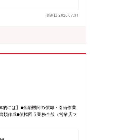
重要な役割です。■JCBカード等の金
本部側で業務全体の管理・改善に携わる
更新日 2026.07.31
体的には】■金融機関の償却・引当作業
書類作成■債権回収業務全般（営業店フ
万円