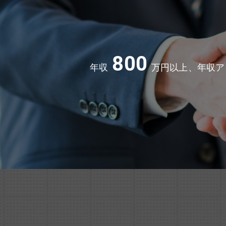
800
年収
万円以上、年収ア