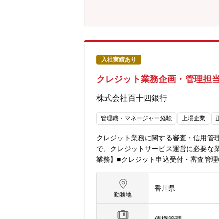
入社実績あり
クレジット業務企画・管理担当
株式会社百十四銀行
管理職・マネージャー経験
上場企業
クレジット業務に関する審査・信用管
で、クレジットサービス運営に必要な
業務】■クレジット申込受付・審査管理
務フロー改善■関係部署・外部機関と
ス提供を支えるポジションです。ーー
香川県
業務（役席者２名、スタッフ7名）【
勤務地
業務改善など、クレジット業務全体を
部専門部署として、安定した環境の中