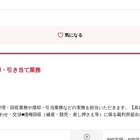
・延滞管理体制が不可欠です。お客さまへの金融サービス提供を支える
レジットカード業界で培った審査・与信・債権管理経験を活かし、銀行
気になる
却・引き当て業務
管理・回収業務や償却・引当業務などの実務を担当いただきます。【具
わせ・交渉■債権回収（破産・競売・差し押さえ等）に係る裁判所提出
500万円～600