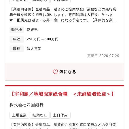
とは別に、年に2回、5日間連続で休暇取得できる特別連続有給休
暇制度があり（前後土日休暇などを含めると9日間以上連続した休
【業務内容例】金融商品、融資のご提案や窓口業務などの銀行業
暇取得が可能）、ほとんどの方がこの制度を利用されています。■
務全般を幅広く担当お願いします。専門知識は入行後、学べま
職場・雇用環境：・損害サービス主任は50歳代が中心で、金融関
す！配属先は融資・渉外・窓口になる予定です。【具体的な業務
係、医療品関係、各サービス業、公務員、メーカー等様々な職種
内容】コンサルティング業務・法人向け：融資、事業継承、
勤務地
愛媛県
経験者の方が体系的な研修プログラムを通じて業務を体得されて
M&A、ビジネスマッチング、相続など・個人向け：資産運用のご
おります。【雇用形態】正社員：定年63歳 ※再雇用有（65歳ま
提案、資産継承、相続など
年収
250万円～600万円
で）
職種
法人営業
更新日 2026.07.29
気になる
【宇和島／地域限定総合職 ＜未経験者歓迎＞】
株式会社四国銀行
上場企業
転勤なし
土日休み
【業務内容例】金融商品、融資のご提案や窓口業務などの銀行業