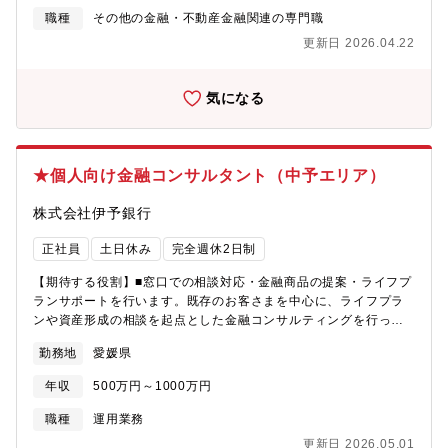
動車保険を担当する損害サービス第二部の、マネージャーもしく
職種
その他の金融・不動産金融関連の専門職
は将来的なマネージャー候補として、各センターのメンバーをリ
更新日 2026.04.22
ードしていただくことを想定してます。【募集背景】個人用自動
車保険「楽天自動車保険」の新規インターネット販売件数の好調
による、事故受付件数の増加に伴う人員体制の強化と楽天エコシ
気になる
ステムを活用した新たな自動車保険のサービスの形を創造してい
く人材を求めています。【具体的な業務内容】自動車保険の人
身・物損事故の損害調査、示談交渉・協定、保険金支払に関する
マネージャー業務、チームメンバーのマネジメントをお任せしま
★個人向け金融コンサルタント（中予エリア）
す。・自らも担当案件を持ち、人身事故に関する損害調査（医療
調査、休業損害、逸失利益等の算出）および示談交渉、保険金支
株式会社伊予銀行
払業務を遂行する。・チーム全体の業務状況を把握し、適切な業
務遂行を推進する。・複雑な案件や高額事案における最終判断お
正社員
土日休み
完全週休2日制
よび意思決定をサポートし、必要に応じて自らも対応する。・関
連法規、判例、社内規定に基づき、適正かつ迅速な保険金支払い
【期待する役割】■窓口での相談対応・金融商品の提案・ライフプ
を実現する。・弁護士、医療機関、その他関係機関との連携・折
ランサポートを行います。既存のお客さまを中心に、ライフプラ
衝を円滑に進める。 【働く環境】サービスセンター長、スーパ
ンや資産形成の相談を起点とした金融コンサルティングを行って
ーバイザー、リーダー、事案担当者により構成され、メンバーは
いただきます。【職務内容】・ライフプランに基づく資産形成・
20名程度です。新卒、中途採用多様な人員構成で、中途入社の方
勤務地
愛媛県
保障設計のご提案・投資信託、保険、各種ローンを組み合わせた
は損害サービス業務経験者の方が多いです。【勤務地について】
中長期的な提案・既存顧客との継続的な面談・フォローアップ・
年収
500万円～1000万円
初任地：愛媛県松山市三番町4-7-2東京、大阪、松山、長崎に全国
店舗内の専門担当（ローン、法人、相続等）との連携によるチー
転勤の可能性があります。
ム提案・お客さまからの紹介を中心とした関係構築型営業・窓口
職種
運用業務
での各種手続き対応・店舗運営に付随する事務業務【魅力】・四
更新日 2026.05.01