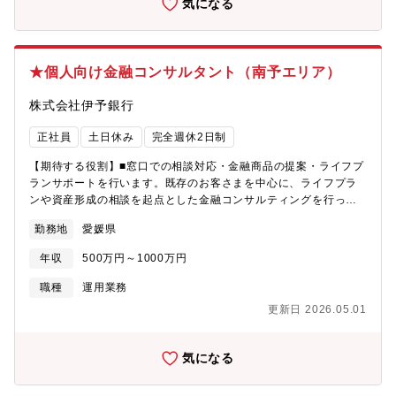
気になる
★個人向け金融コンサルタント（南予エリア）
株式会社伊予銀行
正社員
土日休み
完全週休2日制
【期待する役割】■窓口での相談対応・金融商品の提案・ライフプ
ランサポートを行います。既存のお客さまを中心に、ライフプラ
ンや資産形成の相談を起点とした金融コンサルティングを行って
いただきます。【職務内容】・ライフプランに基づく資産形成・
勤務地
愛媛県
保障設計のご提案・投資信託、保険、各種ローンを組み合わせた
中長期的な提案・既存顧客との継続的な面談・フォローアップ・
年収
500万円～1000万円
店舗内の専門担当（ローン、法人、相続等）との連携によるチー
ム提案・お客さまからの紹介を中心とした関係構築型営業・窓口
職種
運用業務
での各種手続き対応・店舗運営に付随する事務業務【魅力】・四
更新日 2026.05.01
国トップシェアの圧倒的営業基盤で働ける ・ワークライ
フバランスの良さ【募集背景】部門強化
気になる