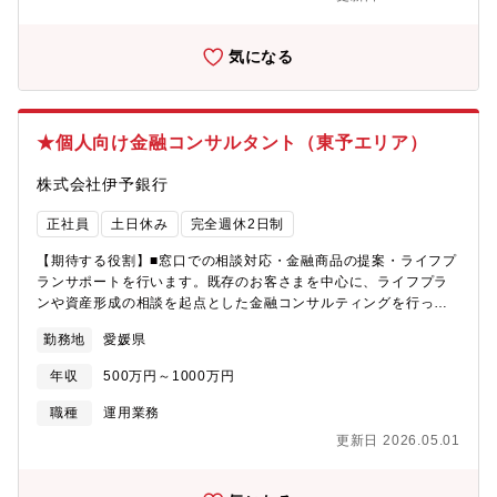
国トップシェアの圧倒的営業基盤で働ける ・ワークライ
フバランスの良さ【募集背景】部門強化
気になる
★個人向け金融コンサルタント（東予エリア）
株式会社伊予銀行
正社員
土日休み
完全週休2日制
【期待する役割】■窓口での相談対応・金融商品の提案・ライフプ
ランサポートを行います。既存のお客さまを中心に、ライフプラ
ンや資産形成の相談を起点とした金融コンサルティングを行って
いただきます。【職務内容】・ライフプランに基づく資産形成・
勤務地
愛媛県
保障設計のご提案・投資信託、保険、各種ローンを組み合わせた
中長期的な提案・既存顧客との継続的な面談・フォローアップ・
年収
500万円～1000万円
店舗内の専門担当（ローン、法人、相続等）との連携によるチー
ム提案・お客さまからの紹介を中心とした関係構築型営業・窓口
職種
運用業務
での各種手続き対応・店舗運営に付随する事務業務【魅力】・四
更新日 2026.05.01
国トップシェアの圧倒的営業基盤で働ける ・ワークライ
フバランスの良さ【募集背景】部門強化