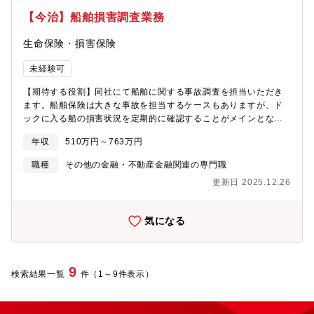
【今治】船舶損害調査業務
生命保険・損害保険
未経験可
【期待する役割】同社にて船舶に関する事故調査を担当いただき
ます。船舶保険は大きな事故を担当するケースもありますが、ド
ックに入る船の損害状況を定期的に確認することがメインとなり
ます。実際の現場視察を通じてお客様にお支払いする保険金を決
年収
510万円～763万円
定いたします。【職務内容】基本的には現地への視察となります
ので、公共交通機関やレンタカーを使用して現地へ訪問するケー
職種
その他の金融・不動産金融関連の専門職
スが多いです。内勤の場合は主に調査後の報告資料作成業務を担
更新日 2025.12.26
当いただきます。稀にお客様への損害状況の説明を担当いただく
可能性がございます。また担当いただくのは内航船（国内）案件
が殆どです。■船舶の事故に関わる修繕仕様の認定■損害額の算出■
気になる
事故原因に関する技術■損害調査報告書の作成
9
検索結果一覧
件（1～9件表示）