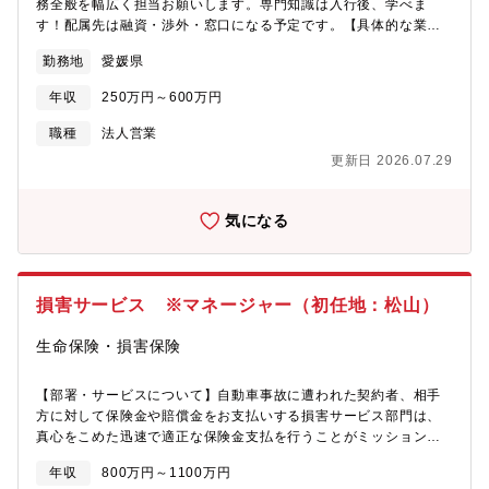
務全般を幅広く担当お願いします。専門知識は入行後、学べま
す！配属先は融資・渉外・窓口になる予定です。【具体的な業務
内容】コンサルティング業務・法人向け：融資、事業継承、
勤務地
愛媛県
M&A、ビジネスマッチング、相続など・個人向け：資産運用のご
提案、資産継承、相続など
年収
250万円～600万円
職種
法人営業
更新日 2026.07.29
気になる
損害サービス ※マネージャー（初任地：松山）
生命保険・損害保険
【部署・サービスについて】自動車事故に遭われた契約者、相手
方に対して保険金や賠償金をお支払いする損害サービス部門は、
真心をこめた迅速で適正な保険金支払を行うことがミッションで
す。損害サービス本部には、損害サービス第一部、第二部、損害
年収
800万円～1100万円
サービス業務部の3つの部があります。その中でも今回は、主に自