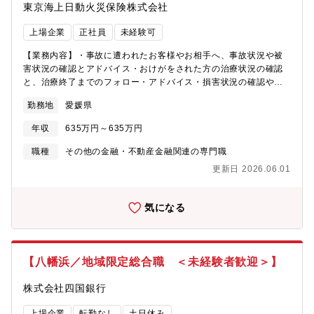
東京海上日動火災保険株式会社
上場企業
正社員
未経験可
【業務内容】・事故に遭われたお客様やお相手へ、事故状況や被
害状況の確認とアドバイス・おけがをされた方の治療状況の確認
と、治療終了までのフォロー・アドバイス・損害状況の確認や損
害額の算定・お客様への事案対応経過の報告・お客様への保険金
勤務地
愛媛県
お支払額の説明やお相手方との示談交渉・社内関係者や顧問の弁
護士・医師等との打合せ・専用システムを利用した記録業務、書
年収
635万円～635万円
類作成業務、保険金お支払業務 等【損害サービスとは】お客様
の問い合わせから保険金のお支払いまでを担当します。東京海上
職種
その他の金融・不動産金融関連の専門職
日動及びグループ会社は、お客様の万が一があった際に、「高い
更新日 2026.06.01
専門性を発揮しながらお客様に安心と安全をお届けする」という
高品質の損害サービスをご提供するため、様々な取り組みを行っ
ています。【仕事の魅力・やりがい】 ・事故に遭われた方への賠
気になる
償金のお支払等を通じて円満示談解決へのご支援を行っていま
す。 ・お客様や事故のお相手から事故対応に対する「心からの感
謝やお褒めのお言葉」をいただくことも多くあります。 ・組織内
のコミュニケーションが活発で、チームワークもよく、相談もし
【八幡浜／地域限定総合職 ＜未経験者歓迎＞】
やすい環境で仕事をしていただけます。 【その他職務・職場関連
情報】■勤務時間・休暇・来客・電話受付は17時までとなってお
株式会社四国銀行
り、18時前後には退社される方が多いです。・土日、祝日の勤務
は基本的にありません。また、土日、祝日休暇や所定の有給休暇
上場企業
転勤なし
土日休み