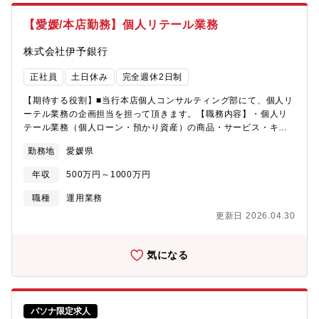
【愛媛/本店勤務】個人リテール業務
株式会社伊予銀行
正社員
土日休み
完全週休2日制
【期待する役割】■当行本店個人コンサルティング部にて、個人リ
ーテル業務の企画担当を担って頂きます。【職務内容】・個人リ
テール業務（個人ローン・預かり資産）の商品・サービス・キャ
ンペーン企画、プロモーション、マーケティング・非対面チャネ
勤務地
愛媛県
ルにかかる個人向けデジタルサービスの企画および営業推進■商品
例個人ローン例…住宅ローン、マイカーローン、教育ローン、フ
年収
500万円～1000万円
リーローン、カードローンなど※商品企画例…HOME SAFETYア
プリなど預かり資産…投資信託、債券など【募集背景】部門強化
職種
運用業務
【組織構成】個人ローン企画推進9名、預金・預かり資産企画推進
更新日 2026.04.30
16名（2025年4月時点）中途入行者１名（2025年4月時点）
気になる
パソナ限定求人