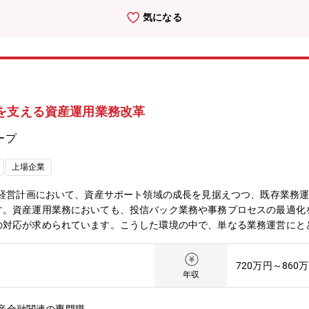
やりがい◎ ディールからバリューアップまで一貫して関われるM&Aの成
気になる
出に関与できます。
を支える資産運用業務改革
ープ
上場企業
期経営計画において、資産サポート領域の成長を見据えつつ、既存業務
。資産運用業務においても、投信バック業務や事務プロセスの最適化を
の対応が求められています。こうした環境の中で、単なる業務運営にと
現できる体制の強化が必要となっており、その中核を担う人材を募集し
化を推進しつつ、新規・成長領域の業務を安定的に運営することで、「
720万円～860
なく、将来の成長に資する業務基盤を構築し、持続可能な業務運営モデ
年収
していただきます。■（3） 主な業務内容資産運用業務における既存
化および新規業務の安定運営を企画・推進していただきます。＜既存業