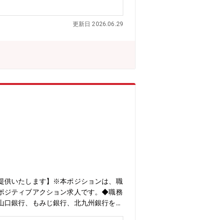
＜成長投資領域の業務運営・高度化＞・
導入時の業務設計、運営体制構築＜管理
更新日 2026.06.29
ッジ整理■（4） やりがい◎ 制度・
現場から支える実感を得られます。
提供いたします】※本ポジションは、職
ポジティブアクション求人です。◆職務
山口銀行、もみじ銀行、北九州銀行を筆
ます。いずれかの会社にて、我々のパー