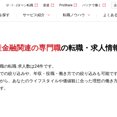
U・I・Jターン転職
派遣
ProShare
パソナで働く
企
を探す
サービス紹介
転職ノウハウ
よくあ
産金融関連の専門職
の転職・求人情
職の転職 求人数は24件です。
での絞り込みや、年収・役職・働き方での絞り込みも可能で
がら、あなたのライフスタイルや価値観に合った理想の働き
す。