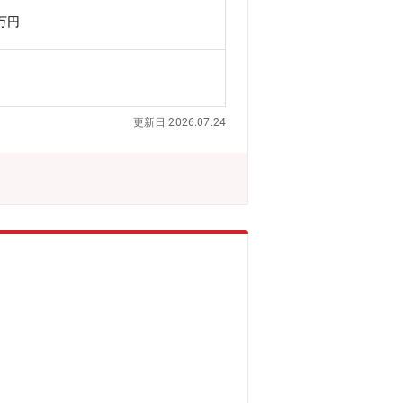
ープいずれかの部署、及びいずれかのグ
0万円
人口約520万人、観光資源や特産品、歴
0カ所以上の店舗網を有し、地元に根ざ
。地域課題解決のため、YMFGではグ
ます。グループ一体で地域、お客様の幅
更新日 2026.07.24