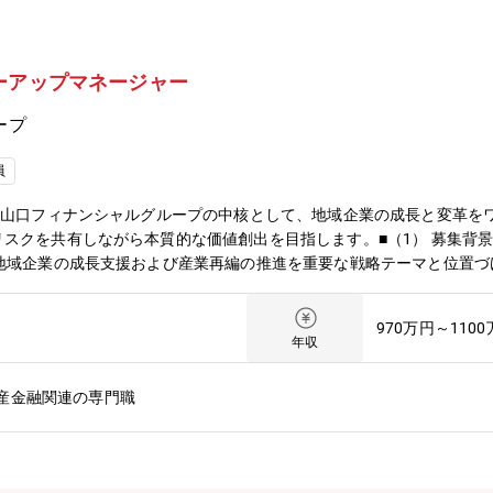
ーアップマネージャー
ープ
員
／山口フィナンシャルグループの中核として、地域企業の成長と変革を
スクを共有しながら本質的な価値創出を目指します。■（1） 募集背景
た地域企業の成長支援および産業再編の推進を重要な戦略テーマと位置
立にとどまらず、買収後の企業価値向上（PMI・バリューアップ）ま
え、より複雑かつ高度な案件への対応も見据え、ディール全体を統括し
970万円～110
ジションを募集します。■（2） ミッションM&A案件の企画・実行から
年収
び持続的成長を実現することがミッションです。単なる仲介・助言にと
コミットします。また、複数案件を横断した品質・リスク管理を担うと
産金融関連の専門職
ていただきます。■（3） 主な業務内容・M&A案件における全体設計
ンス、クロージングまで）・経営層・オーナーとの意思決定支援および
革、収益改善、ガバナンス強化 等）・PMI（Post Merger Inte
融・非金融ソリューションの活用・複数案件を見渡した品質・リスク管