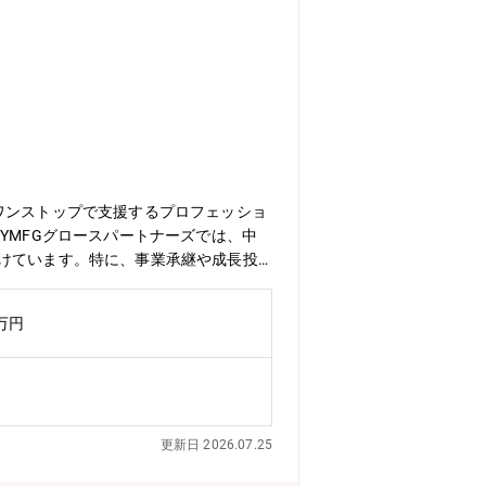
ワンストップで支援するプロフェッショ
YMFGグロースパートナーズでは、中
づけています。特に、事業承継や成長投
で一貫して支援する体制の強化が求めら
つつ、実行・成果創出までリードできる
0万円
PMI・バリューアップまでを一貫して
どまらず、事業リスクを共有しながら実
ともに、次世代人材の育成を通じ、組織
およびプロジェクトマネジメント（ソーシ
ステークホルダー調整・買収後のバリュ
更新日 2026.07.25
gration）に関する実行計画策定・進捗管
理★若手・中堅メンバーへの指導、レビ