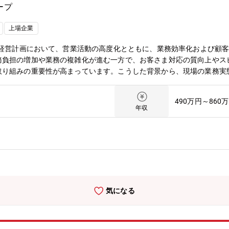
ープ
上場企業
期経営計画において、営業活動の高度化とともに、業務効率化および顧
務負担の増加や業務の複雑化が進む一方で、お客さま対応の質向上やス
取り組みの重要性が高まっています。こうした背景から、現場の業務実
の強化が必要となっており、本ポジションを募集します。■（2） ミ
性向上とサービス品質の底上げを図ることがミッションです。単なる業
490万円～860
い、「負担を減らしながら価値を高める」業務運営モデルを構築します
年収
境づくりに貢献していただきます。■（3） 主な業務内容営業店事務の
署と連携しながら、企画・立案業務をご担当いただきます。＜営業店事
フローの見直し、標準化、効率化に向けた企画立案・本部・営業店と連
おける事務プロセスの改善企画・顧客利便性・満足度向上に資する施策
い◎ 営業店と顧客双方の価値を高めるポジション事務効率化と顧客満足
れます。◎ 現場目線を活かした実効性の高い企画営業店や本部での経
気になる