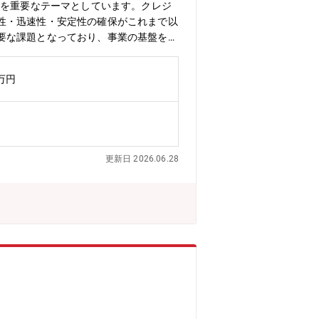
大を重要なテーマとしています。クレジ
性・迅速性・安定性の確保がこれまで以
要な課題となっており、事業の基盤を支
を正確かつ安定的に運営することで、事
ともに、関係部署や委託先と連携しなが
0万円
レジットカード事業に関する各種事務業
＞・クレジットカードに関する各種事務
理＞・業務フローに沿った正確な事務処
の実務経験を活かし、即戦力として業務
ら支えるポジションとして、クレジット
更新日 2026.06.28
ド業務の知識や経験を活かし、正確性と
務において、品質・正確性を追求するこ