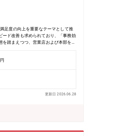
客満足度の向上を重要なテーマとして推
ピード改善も求められており、「事務効
態を踏まえつつ、営業店および本部を横
ッション営業店事務の効率化と顧客満足
務改善にとどまらず、顧客接点における
万円
。これにより、営業店が本来注力すべき
効率化および顧客満足度（CS）向上を
務効率化にかかる企画・立案＞・営業店
携した施策の具体化、展開支援＜CS向
の検討・営業店の負担軽減とCS向上を
更新日 2026.06.28
度向上の両立により、銀行の現場とお客
験を活かし、実務に即した“使われる企