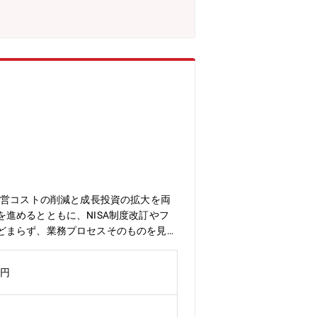
立をゴールとせず、PMI・事業成長まで
運営コストの削減と成長投資の拡大を両
進めるとともに、NISA制度改訂やフ
どまらず、業務プロセスそのものを見直
ます。■（2） ミッション資産運用業
守り」と「攻め」の両立を実現すること
万円
ルを確立することで、資産サポートビジ
業務運営コストの削減と、「成長投資」
務運営コスト削減の企画・推進＞・グル