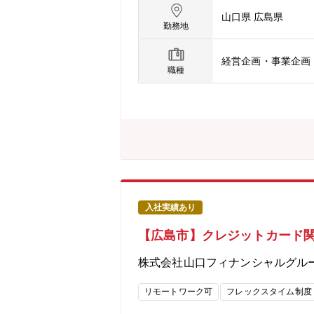
パス「地域の豊かな未来を共創する」
山口県 広島県
ループ会社◆同社の特徴：YMFGの事
勤務地
史・文化遺産にも恵まれた魅力ある地域
した活動をしています。少子高齢化や都
経営企画・事業企画
ループ内に15社以上の専門会社を設
職種
広いニーズにお応えできる体制が整っ
入社実績あり
【広島市】クレジットカード
株式会社山口フィナンシャルグル
リモートワーク可
フレックスタイム制度