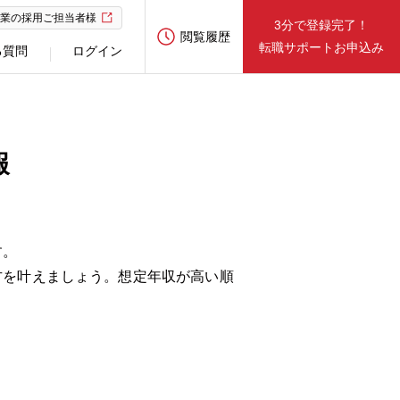
業の採用ご担当者様
3分で登録完了！
閲覧履歴
転職サポートお申込み
る質問
ログイン
報
す。
方を叶えましょう。想定年収が高い順