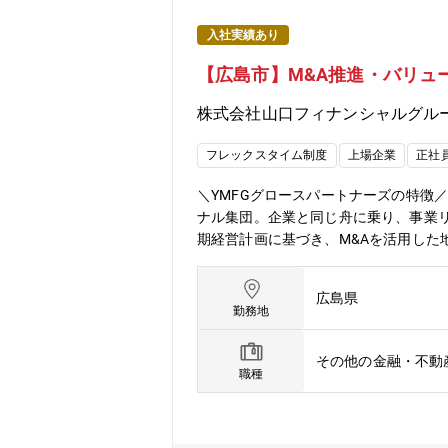
入社実績あり
【広島市】M&A推進・バリュ
株式会社山口フィナンシャルグル
フレックスタイム制度
上場企業
正社
＼YMFGグロースパートナーズの特徴
ナル集団。企業と同じ舟に乗り、事業リ
期経営計画に基づき、M&Aを活用し
資のニーズが高まる中で、ディールの成
れています。今後は案件数の増加に加
広島県
人材の確保が不可欠となっており、本ポ
勤務地
統括し、顧客企業の企業価値向上およ
行フェーズに深く関与し、成果創出に
その他の金融・不動
全体のM&A支援力の高度化にも貢献し
職種
ング、売買条件検討、デューデリジェ
ーアップに向けた戦略策定（事業成長、組織改
理・YMFGグループ各社と連携した金