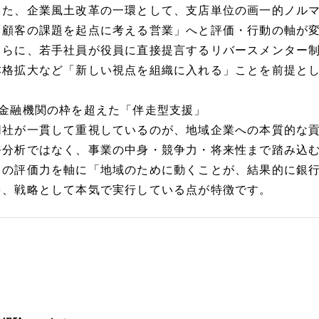
また、企業風土改革の一環として、支店単位の画一的ノル
「顧客の課題を起点に考える営業」へと評価・行動の軸が
さらに、若手社員が役員に直接提言するリバースメンター
本格拡大など「新しい視点を組織に入れる」ことを前提と
■金融機関の枠を超えた「伴走型支援」
同社が一貫して重視しているのが、地域企業への本質的な
務分析ではなく、事業の中身・競争力・将来性まで踏み込
この評価力を軸に「地域のために動くことが、結果的に銀
を、戦略として本気で実行している点が特徴です。