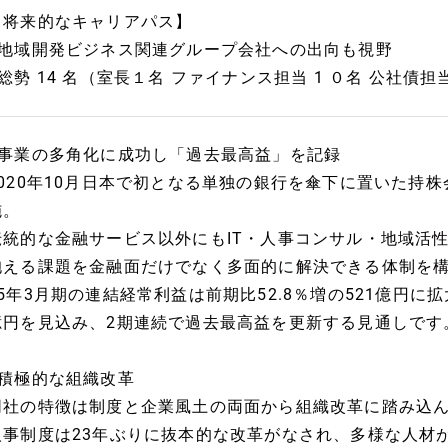
【将来的なキャリアパス】
■地域開発ビジネス関連グループ会社への出向も視野
■総勢 14 名（室長１名 ファイナンス担当 1 ０名 公社債
■事業の多角化に成功し「過去最高益」を記録
2020年10月日本で初となる単独の銀行を傘下に置いた持株
施。
伝統的な金融サービス以外にもIT・人事コンサル・地域活
抱える課題を金融面だけでなく多面的に解決できる体制を
25年3月期の連結経常利益は前期比52.8％増の521億円に拡
億円を見込み、2期連続で過去最高益を更新する見通しです
■積極的な組織改革
同社の特徴は制度と企業風土の両面から組織改革に踏み込
人事制度は23年ぶりに抜本的な改革がなされ、多様な人材