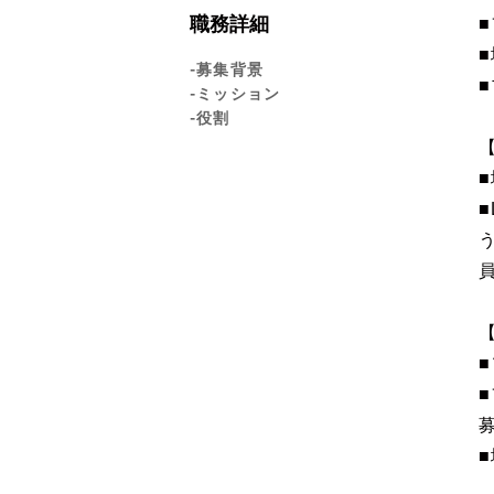
職務詳細
-募集背景
-ミッション
-役割