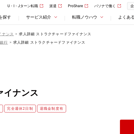
U・I・Jターン転職
派遣
ProShare
パソナで働く
企
を探す
サービス紹介
転職ノウハウ
よくあ
イナンス
求人詳細 ストラクチャードファイナンス
島銀行
求人詳細 ストラクチャードファイナンス
ァイナンス
み
完全週休2日制
退職金制度有