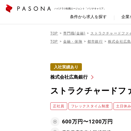
ハイクラス転職エージェント「パソナキャリア」
条件から求人を探す
企業
TOP
専門職(金融)
ストラクチャードファ
TOP
金融・保険
都市銀行
株式会社広
入社実績あり
株式会社広島銀行
ストラクチャードフ
正社員
フレックスタイム制度
土日休
600万円〜1200万円