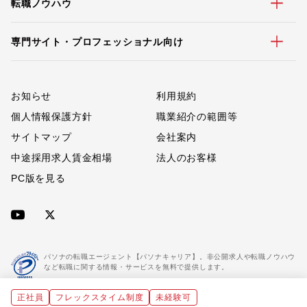
転職ノウハウ
専門サイト・プロフェッショナル向け
お知らせ
利用規約
個人情報保護方針
職業紹介の範囲等
サイトマップ
会社案内
中途採用求人賃金相場
法人のお客様
PC版を見る
パソナの転職エージェント【パソナキャリア】。非公開求人や転職ノウハウ
など転職に関する情報・サービスを無料で提供します。
正社員
フレックスタイム制度
未経験可
「パソナキャリア」は職業紹介優良事業者に認定されています。