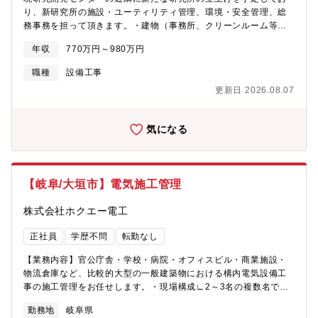
り、新研究所の施設・ユーティリティ管理、環境・安全管理、総
務事務を担って頂きます。・建物（事務所、クリーンルーム等）
およびユーティリティ設備（電力、空調、給排水等）の運転維持
年収
770万円～980万円
管理・開発関連設備（実験機器、実験室等）の導入に関わる支
援・施設内の安全衛生、環境・省エネに関する活動の推進、法規
職種
設備工事
対応、委員会の事務局運営・納品・出荷管理、総務事務・配下メ
更新日 2026.08.07
ンバー（3名程度）のチーム運営、業務進捗管理なお設備工事・メ
ンテナンス等の実施時には休日の出勤がございます。昨年度実績
は、平均10日間であり、その分は振替休日の取得が可能です。
気になる
【岐阜/大垣市】電気施工管理
株式会社ホクエー電工
正社員
学歴不問
転勤なし
【業務内容】官公庁舎・学校・病院・オフィスビル・商業施設・
物流倉庫など、比較的大型の一般建築物における構内電気設備工
事の施工管理をお任せします。・現場構成∟2～3名の複数名で現
場にあたります・休日∟休日出勤が発生した場合は振替休日を取
勤務地
岐阜県
得いただきます・夜勤∟ほとんどございません。一部受注する可