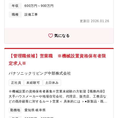
能性もございますが、短期間の工事となります。・出張∟ほとん
年収
600万円～900万円
どが通勤圏内ですが、案件によっては稀に半年ほどの出張が発生
します。出張が重なるなどはなく、またその際の家賃、帰省手当
職種
設備工事
は会社で負担します【配属先情報】工事部(30名) 50代2名・40
更新日 2026.01.26
代4名・30代11名・20代12名・10代1名各年代広く在籍し、30代
から課長として活躍する社員もいます。年代問わず活躍できる企
業です。【キャリア】大卒でなければキャリア形成が難しい とい
気になる
うことは決してなく、技術 成果が認められれば皆平等に昇格、収
入UPのチャンスがあります。所長クラスで認められれば年収600
万以上を目指すことが可能です（一級資格は不問）【働き方につ
いて】・基本的に現場への直行直帰となります。本社・オフィス
【管理職候補】営業職 ※機械設置資格保有者限
への出社日は月1～2回程度となります。・残業は月平均25時間ほ
定求人※
どになります。全社で残業時間の削減を目標に効率のいい業務の
進め方を工夫するなど取り組み中です。また、1週間程度の長期休
パナソニックリビング中部株式会社
暇取得も可能です。【会社の特徴】・創業以来、企画・設計・施
工監理、保守メンテナンスまで一貫したサービスを展開しており
正社員
未経験可
土日休み
ます・岐阜県ではトップクラスの売上高50億円を誇り、30年間無
借金経営を継続しております。直近10年間、業績は右肩上がりで
※機械設置の資格保有者募集※営業未経験の方歓迎【職務内容】
成長を続け、売上高は10年前比2倍と順調に事業の成長を遂げてお
大手ハウスメーカーや地場住宅会社、代理店、販売店、工務店な
ります。・現在は大型案件を中心に受注しており、大学や大規模
どの既存顧客に対するルート営業＜ 具体的には ＞●新製品・既存
商業施設など半世紀以上残る建物に携われます。受注も豊富にあ
商品の紹介 ●商品提案・推進 ●見積もり・プラン作成 ●
ります
勤務地
愛知県 岐阜県
発注手配 ●納品 ●アフターサービス受付【募集背景】機械
設置資格保有者が社内で不足しており、人材不足を解消するため