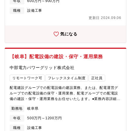
年収
600万円～900万円
の募集。
職種
設備工事
更新日 2024.09.06
気になる
【岐阜】配電設備の建設・保守・運用業務
中部電力パワーグリッド株式会社
リモートワーク可
フレックスタイム制度
正社員
配電建設グループでの配電設備の建設業務、または、配電運営グ
ループでの配電設備の保守・運用業務、配電グループでの配電設
備の建設・保守・運用業務をお任せいたします。●業務内容詳細＜
配電設備の建設業務＞○お客さまや官庁と現地等で折衝を実施し、
勤務地
岐阜県
設備形成の方針を立案・図面化〇配電設備利用のために借用して
いる用地の取得、管理○工事施工会社による工事の管理・検査
年収
500万円～1200万円
等＜配電設備の保守・運用業務＞○膨大な数の配電設備に対する保
守計画立案・管理○配電系統の電圧・電流管理○取引用計器の管理○
職種
設備工事