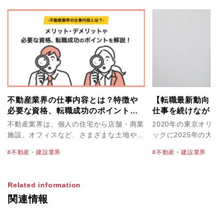
不動産業界の仕事内容とは？特徴や
【転職最新動向：
必要な資格、転職成功のポイントを
仕事を続けながら
解説！
は実現できる
不動産業界は、個人の住宅から店舗・商業
2020年の東京オ
施設、オフィスなど、さまざまな土地や建
ックに2025年の
物を取り扱っています。不動産業界の物件
ベントに向けた建設
不動産・建設業界
不動産・建設業界
単価は高く、必然的に大きな案件を扱うこ
昨今。人手不足かつ
とにもなるため、やりがいや達成感を感じ
ジが強い建設業界で
やすいのが特徴のひとつです。なかには転
境づくり」に目を向
Related information
職で不動産業界を目指すにあたって、仕事
的に推進する企業も
関連情報
内容や必要なスキルを正しく知っておきた
す。不動産・建設業
いという方も多いかもしれません。 この
ナキャリアのキャリ