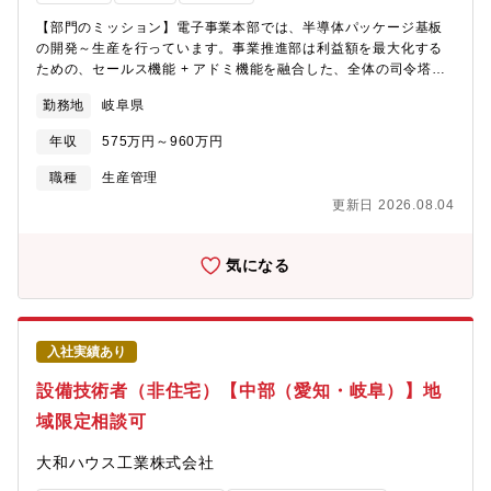
【部門のミッション】電子事業本部では、半導体パッケージ基板
の開発～生産を行っています。事業推進部は利益額を最大化する
ための、セールス機能 + アドミ機能を融合した、全体の司令塔を
担っており、生産管理Gは工場運営状態の健全性の見張り＝監視・
勤務地
岐阜県
コンダクターとして生産計画の立案や生産状況の管理を行ってい
ます。 【業務内容】担当ブロック・工程の生産進捗管理、監視を
年収
575万円～960万円
行い、生産現場への生産指示・生産状況確認、顧客への生産状況
報告、監査報告やそれに伴う資料作成を行っていただきます。担
職種
生産管理
当は工場×工程で区分けしており、岐阜県内の国内工場とマレーシ
更新日 2026.08.04
ア・フィリピンにある海外工場のいずれかをご経験や英語力に応
じてご担当いただきます。以下をご担当いただきつつ、設備や品
質などの製品担当の代表と生産の進捗管理と顕在化した課題の解
気になる
決に向けた週次のミーティングを主導していただきます。なお、
国内工場担当の場合も、顧客は海外の企業となる場合もありま
す。ゆくゆくは複数工程を取りまとめる工場責任者や、生産計画
を立案するプランナーを目指していくことが可能です。 ①国内工
入社実績あり
場：生産指示や生産課題解決、生産能力の構築・監視、生産監視
（複数ある設備の制約の解除や生産能力通りの実績が出ているか
設備技術者（非住宅）【中部（愛知・岐阜）】地
の確認など）②海外工場：海外とはリモートでの業務となり、現
域限定相談可
地のコンダクターに対する生産指示や生産状況の確認、生産能力
の確認、生産計画の立案（海外出張はあまり発生いたしません）
大和ハウス工業株式会社
【配属部門】事業推進部（109名） 生産管理G（68名）【業務の
魅力】・世界規模で需要の高い半導体の最前線で、コンダクター