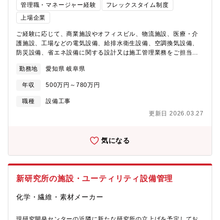
管理職・マネージャー経験
フレックスタイム制度
としてサプライチェーンを回すダイナミズムを経験できます・完
成されたラインの維持・管理だけでなく、最先端のスマートファ
上場企業
クトリーを構築し、最適化する希少なキャリアを築けます・自社
ご経験に応じて、商業施設やオフィスビル、物流施設、医療・介
で開発したシステムを活用しビッグデータやデジタルツインを駆
護施設、工場などの電気設備、給排水衛生設備、空調換気設備、
使したデータドリブンな環境で、市場価値の高い「IT×生産管理」
防災設備、省エネ設備に関する設計又は施工管理業務をご担当い
のスキルが身に付きます【企業の特徴／魅力】同社は、安定した
ただきます。【勤務地に関して】北海道、東北、関東、中部、近
経営基盤と先進的な開発投資により、半導体パッケージ基板・
勤務地
愛知県 岐阜県
畿、中国、四国、九州、沖縄など全国の事業所 （希望考慮しま
DPFの2つの製品で世界トップクラスのシェアを誇っています。社
す）※地域限定社員の処遇もあります。≪中部エリアの事業所一
会に貢献する製品を取り扱いつつ、社員一人ひとりが主体的に課
年収
500万円～780万円
覧
題設定や企画提案を行い、自らの成長を実感できる環境がありま
≫https://www.daiwahouse.co.jp/officeHP/chubu/index.asp【技
す。また、社員の働きやすさを大切にし、平均的な残業時間は月
職種
設備工事
術職の採用ページも是非ご覧ください】
20～30時間程度となっており、年次有給休暇も年間15日程度取得
更新日 2026.03.27
https://www.daiwahouse.co.jp/recruit/student/index.html
しています。安定した働きやすさの中で、自己成長と会社の成長
を同時に実現できる魅力的な職場です。【募集部門】電子事業本
部 生産管理グループ
気になる
新研究所の施設・ユーティリティ設備管理
化学・繊維・素材メーカー
現研究開発センターの近隣に新たな研究所の立上げを予定してお