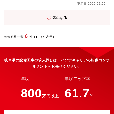
非常災害や停電発生時の復旧対応 等なお、これまでの業務経
更新日 2026.02.09
験や保有スキルに応じ、付与業務内容を決定します。配電設備の
設計や保守業務からスタートいただくケースが多いです。その後
は、適性に合わせて業務をお任せします。残業：月平均20時間※
気になる
宿直業務に従事いただく可能性もございます。●配属組織のミッシ
ョン中部電力パワーグリッド株式会社は、２０２０年４月、送配
電事業会社として、中部電力株式会社から分社して誕生しまし
た。当社は、災害に強い電力系統を構築し、お客さまに高品質・
6
検索結果一覧
件（1～6件表示）
安価で安定的な電力をお届けすることに取り組んでいます。今回
の応募部署である『配電部門』は、これらを実現するための設備
の内、電柱や電線等の配電設備を建設・保守する役割を担ってい
ます。当社管内に配置している支社または営業所の配電建設グル
ープでは、配電設備の建設に係る業務を担当しています。また、
岐阜県の設備工事の求人探しは、パソナキャリアの転職コンサ
配電運営グループでは、配電設備の保守・運用に係る業務を担当
ルタントへお任せください。
しています。＜参考＞各グループは、20～60名程度のメンバーで
構成されており、「設計」、「設備保守」など、実施業務単位で
チーム編成をしています。●募集背景再生可能エネルギーの大量導
年収
年収アップ率
入といった環境変化への対応、またＤＸ等の最新技術を導入した
生産性向上等の取り組み等により、更なる高品質・安価な電力供
800
61.7
給の実現を目指しています。そのため、現職でのご経験を活か
万円以上
%
し、地域に根差した電力の安定供給にご活躍いただくとともに、
意欲的に業務の変革にも取り組んでいただける方を募集していま
す。●仕事の魅力○発電所から運ばれる電気を、お客さまの元に確
実にお届けする役割を担う配電部門。“お客さまに一番近い技術部