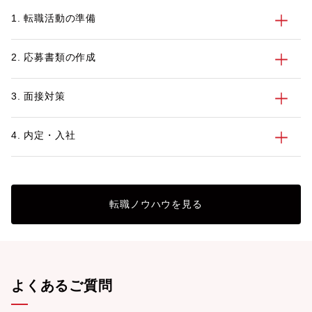
記事では、不動産業界を目指す方に向け
に、建設業界の動向
1. 転職活動の準備
て、業界の特徴や主な仕事内容、不動産業
界で働くメリット・デメリット、活かせる
資格とスキル、転職活動のポイントを紹介
2. 応募書類の作成
します。
3. 面接対策
4. 内定・入社
転職ノウハウを見る
よくあるご質問