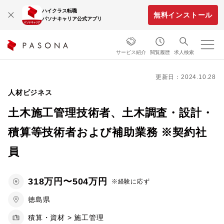
ハイクラス転職
無料インストール
パソナキャリア公式アプリ
サービス紹介
閲覧履歴
求人検索
更新日：2024.10.28
人材ビジネス
土木施工管理技術者、土木調査・設計・
積算等技術者および補助業務 ※契約社
員
318万円〜504万円
※経験に応ず
徳島県
積算・資材 > 施工管理