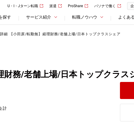
U・I・Jターン転職
派遣
ProShare
パソナで働く
企
を探す
サービス紹介
転職ノウハウ
よくあ
詳細 【小田原/転勤無】経理財務/老舗上場/日本トップクラスシェア
理財務/老舗上場/日本トップクラス
会計