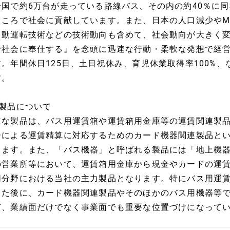
全国で約6万台が走っている路線バス、その内の約40％に
ところで社会に貢献しています。また、日本の人口減少やM
自動運転技術などの技術動向も含めて、社会動向が大きく
で社会に奉仕する』を念頭に迅速な行動・柔軟な発想で経
す。年間休日125日、土日祝休み、育児休業取得率100%
す。
■製品について
主な製品は、バス用運賃箱や運賃箱用金庫等の運賃関連製品
ーによる運賃精算に対応するためのカード機器関連製品と
ります。また、「バス機器」と呼ばれる製品には「地上機
の営業所等において、運賃箱用金庫から現金やカードの運
同分野における当社の主力製品となります。特にバス用運
した後に、カード機器関連製品やそのほかのバス用機器等
ど、業績面だけでなく事業面でも重要な位置づけになって