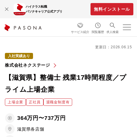
ハイクラス転職
無料インストール
パソナキャリア公式アプリ
サービス紹介
閲覧履歴
求人検索
更新日：2026.06.15
入社実績あり
株式会社ネクステージ
【滋賀県】整備士 残業17時間程度／プ
ライム上場企業
上場企業
正社員
退職金制度有
364万円〜737万円
滋賀県各店舗