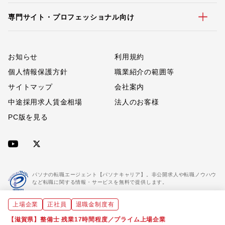
専門サイト・プロフェッショナル向け
お知らせ
利用規約
個人情報保護方針
職業紹介の範囲等
サイトマップ
会社案内
中途採用求人賃金相場
法人のお客様
PC版を見る
パソナの転職エージェント【パソナキャリア】。非公開求人や転職ノウハウ
など転職に関する情報・サービスを無料で提供します。
上場企業
正社員
退職金制度有
「パソナキャリア」は職業紹介優良事業者に認定されています。
※「パソナキャリア」は株式会社パソナが運営する人材紹介・採用支援サービスの名称です
【滋賀県】整備士 残業17時間程度／プライム上場企業