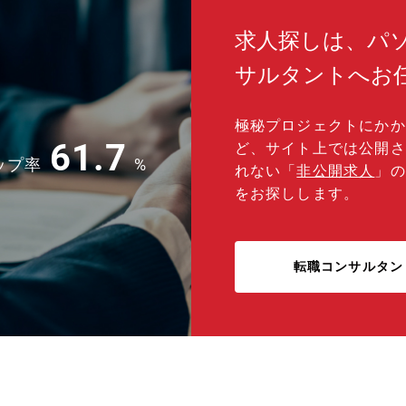
求人探しは、パ
サルタントへお
極秘プロジェクトにかか
61.7
ど、サイト上では公開さ
ップ率
%
れない「
非公開求人
」の
をお探しします。
転職コンサルタン