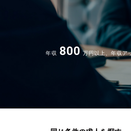
800
年収
万円以上、年収ア