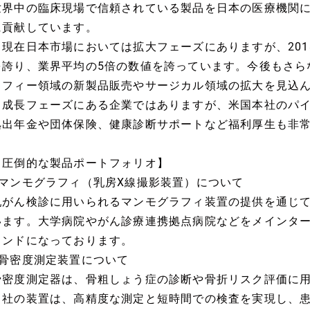
世界中の臨床現場で信頼されている製品を日本の医療機関に
に貢献しています。
・現在日本市場においては拡大フェーズにありますが、2018
を誇り、業界平均の5倍の数値を誇っています。今後もさら
ラフィー領域の新製品販売やサージカル領域の拡大を見込
・成長フェーズにある企業ではありますが、米国本社のパ
拠出年金や団体保険、健康診断サポートなど福利厚生も非
【圧倒的な製品ポートフォリオ】
■マンモグラフィ（乳房X線撮影装置）について
乳がん検診に用いられるマンモグラフィ装置の提供を通じ
います。大学病院やがん診療連携拠点病院などをメインタ
ランドになっております。
■骨密度測定装置について
骨密度測定器は、骨粗しょう症の診断や骨折リスク評価に
当社の装置は、高精度な測定と短時間での検査を実現し、