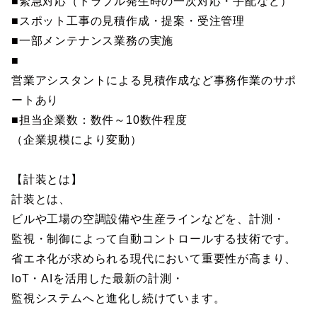
■緊急対応（トラブル発生時の一次対応・手配など）
■スポット工事の見積作成・提案・受注管理
■一部メンテナンス業務の実施
■
営業アシスタントによる見積作成など事務作業のサポ
ートあり
■担当企業数：数件～10数件程度
（企業規模により変動）
【計装とは】
計装とは、
ビルや工場の空調設備や生産ラインなどを、計測・
監視・制御によって自動コントロールする技術です。
省エネ化が求められる現代において重要性が高まり、
IoT・AIを活用した最新の計測・
監視システムへと進化し続けています。