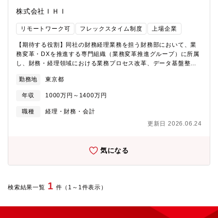
株式会社ＩＨＩ
リモートワーク可
フレックスタイム制度
上場企業
【期待する役割】同社の財務経理業務を担う財務部において、業
務変革・DXを推進する専門組織（業務変革推進グループ）に所属
し、財務・経理領域における業務プロセス改革、データ基盤整
備、IT／AI活用の企画・推進を担当していただきます。同社グル
勤務地
東京都
ープでは、経営の高度化に向けてデータドリブン経営への転換を
進めており、全社の経営数値を担う財務部においても、業務プロ
年収
1000万円～1400万円
セスの抜本的な見直し、定型・反復業務の自動化・AI活用、デー
タの構造化・利活用の高度化を一体的に推進しています。本ポジ
職種
経理・財務・会計
ションでは、財務・経理の知見を軸に、グループ内のシステム担
更新日 2026.06.24
当者、情報システム部門、社外のITベンダーと連携しながら、現
行業務・業務フローの整理・可視化や業務プロセスの再設計を進
めていただきます。あわせて、IT／AIソリューションの評価・導
気になる
入・定着や、データ利活用を前提とした業務基盤の整備を、関係
者と協働しつつ、企画から実行まで中心的な役割として推進して
いただきます。※ご経験やスキルに応じて担当管理職（スペシャ
リスト職）としての採用となる可能性がございます。【具体的に
1
検索結果一覧
件（1～1件表示）
は】変革推進の中核メンバーとして、以下の業務を担当いただき
ます。・デジタル技術を活用した、財務部を中心とするコーポレ
ート業務のトランスフォーメーション推進・経理・財務領域にお