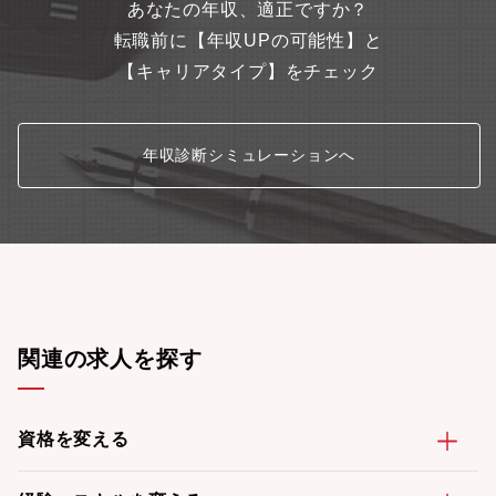
あなたの年収、適正ですか？
務のDXを専任で推進するポジションです。業務変革推進の中核と
して、業務プロセス改革やデータ活用、AI・IT施策の企画から実
転職前に【年収UPの可能性】と
装まで一貫して担います。定常業務に追われることなく、変革に
【キャリアタイプ】をチェック
集中できる環境で、財務×デジタルの専門性を高められます。【企
業の魅力】1853年の創業以来、造船にはじまり陸上機械へ、さら
には航空・宇宙へと、様々な分野に事業領域を拡張してきまし
た。そして日本の産業界の一翼を担うリーディングカンパニーの
年収診断シミュレーションへ
ひとつとして、新しい時代を切り拓いてきています。その根底に
あるのは「技術をもって社会の発展に貢献する」という経営理念
です。現在では、各種エネルギーシステム、物流システム、産業
機械、ターボチャージャ、航空エンジン、宇宙開発機器などの製
品分野において、「顧客満足の向上」を企業活動の中心に置き、
お客様の真のニーズに応えるよう事業に取り組んでいます。もう
一つの経営理念が「人材こそが最大かつ唯一の財産である」で
す。創造性と意欲のある人材が企業を発展させるという考えのも
と、教育研修や福利厚生などの充実や社員一人ひとりが活躍でき
る環境づくりに取り組んでいます。
関連の求人を探す
資格を変える