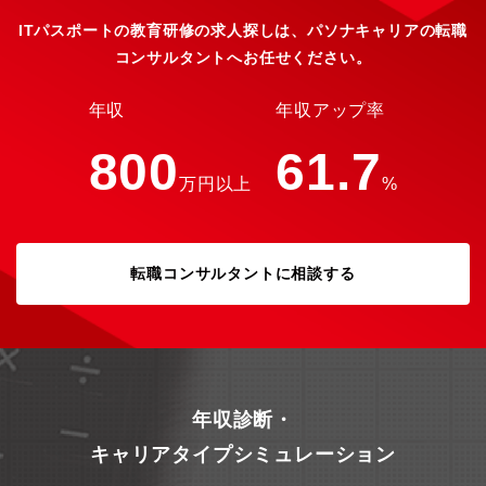
ける業務プロセスの可視化、課題分析、再設計・データドリブン
経営に向けたデータ集約・利活用施策の企画・展開・AIを活用し
ITパスポートの教育研修の求人探しは、パソナキャリアの転職
た業務効率化・高度化の企画・実装・ITソリューション（ERP、
コンサルタントへお任せください。
業務支援ツール等）の導入・刷新に関する検討、企画、推進・財
務・経理組織におけるIT／DX／AIリテラシー向上に向けた施策の
企画・実行・全社的なデータ利活用・業務変革施策との連携【ポ
年収
年収アップ率
ジションの魅力】業務変革推進グループは、財務部内においてDX
推進を専任で担う専門組織です。財務経理の定常的なオペレーシ
800
61.7
ョン業務を担わない体制としており、業務変革やDX施策の企画・
万円以上
%
推進に注力できる点が特徴です。グループ内には、財務・経理の
実務経験者とシステム担当者が在籍しており、業務とITの両面か
ら検討・実行できる体制を整えています。これにより、構想検討
から実装・定着までをスピード感をもって進めることが可能で
転職コンサルタントに相談する
す。また、変革やデータ利活用の中心となる財務経理組織の内部
に位置しているため、現場と密接に連携しながら合意形成を進め
やすく、実行力のある現実的な改革を推進できる役割となってい
ます。本ポジションでは、財務経理人財として今後不可欠となる
デジタルリテラシーおよびプロジェクトマネジメント能力を、実
務を通じて着実に高めることができ、自身の専門性と市場価値の
向上につなげることが可能です。【働く環境】平均残業時間：15
年収診断・
時間フレックス可否：可（コアタイム：なし）リモート勤務：可
（週２日程度）【募集背景】事業拡大に伴う、組織強化を目的と
キャリアタイプシミュレーション
した増員募集となります。【配属先情報】財務部 業務変革推進グ
ループ【おすすめポイント】財務部を中心としたコーポレート業