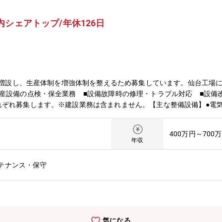
シェアトップ/年休126日
場を増設し、生産体制を増強体制を整えるため募集しています。仙台工場
産設備の点検・保全業務 ■設備故障時の修理・トラブル対応 ■設備
ぞれ募集します。※建設業務は含まれません。【主な整備設備】●電気溶
その他ライン／プラント合計約20基【取扱製品】りん青銅 【組織構成】
名ほど在籍。【同社の魅力】■自動車や通信など幅広い産業分野で利用され
400万円～700
新鋭の製造設備で海外でも有数のブランドを確立しています。■「りん
年収
スト・納期）に的確に対応しています■「りん青銅」は電子、電機、通
ことも特徴です。
テナンス・保守
気になる