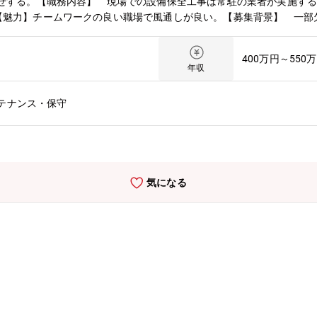
る。【職務内容】 現場での設備保全工事は常駐の業者が実施する
【魅力】チームワークの良い職場で風通しが良い。【募集背景】 一部
織構成】 現在4名体制を電気設備2名と計装設備1名。今回の計3名
400万円～550
年収
テナンス・保守
気になる