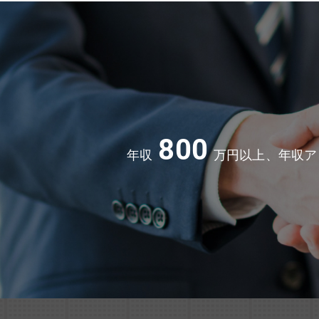
800
年収
万円以上、年収ア