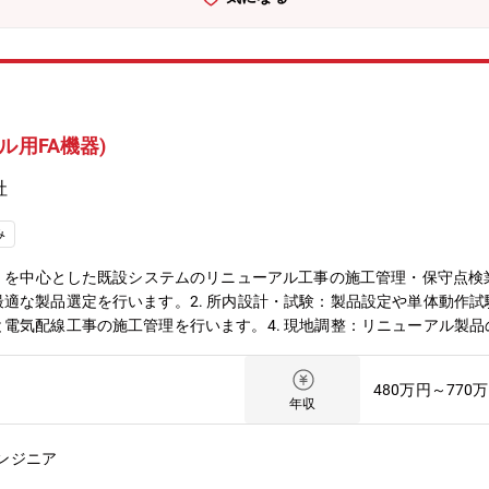
ル用FA機器)
社
み
等）を中心とした既設システムのリニューアル工事の施工管理・保守点検
適な製品選定を行います。2. 所内設計・試験：製品設定や単体動作試験
電気配線工事の施工管理を行います。4. 現地調整：リニューアル製
告書にまとめ、お客様へ提出します。・仕事の特徴：現地工事では、工
おります。入社時は先輩正社員に補助要員として同行して作業手順を指
480万円～770
言語（PLCで使用する言語）：GX Works2、GX Works3②タッチパ
年収
設備の風量調整による電力削減など、リニューアルを通じてエンドユー
ドする技術力：FA機器で国内トップクラスのシェアを誇る三菱電機製
ンジニア
：現場のトラブルにはプロジェクトリーダーが一次対応し、解決が難し