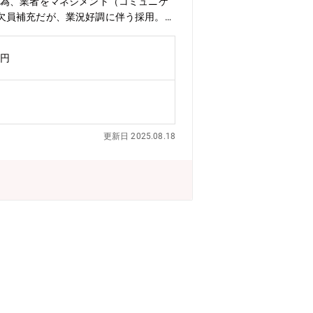
為、業者をマネジメント（コミュニケ
欠員補充だが、業況好調に伴う採用。電
採用の計7名体制を想定。
万円
更新日 2025.08.18