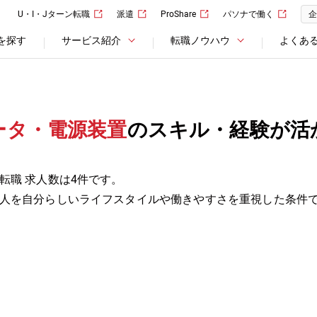
U・I・Jターン転職
派遣
ProShare
パソナで働く
企
を探す
サービス紹介
転職ノウハウ
よくあ
ータ・電源装置
のスキル・経験が活
転職 求人数は4件です。
人を自分らしいライフスタイルや働きやすさを重視した条件