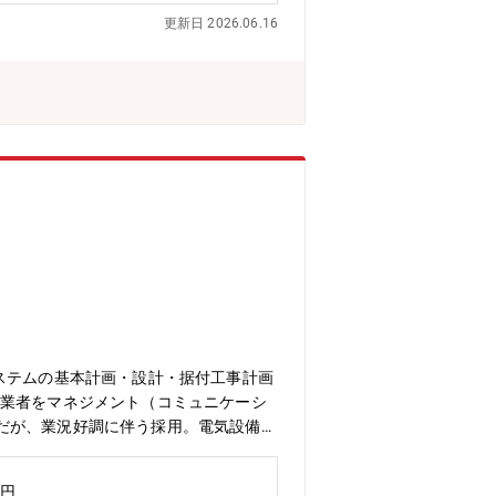
、40代（5名）、50代以上（3名）と幅
更新日 2026.06.16
式でスタートします。3～6か月程度で一
ステムの基本計画・設計・据付工事計画
業者をマネジメント（コミュニケーシ
だが、業況好調に伴う採用。電気設備2
を想定。
万円