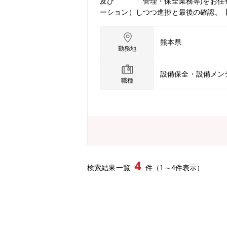
及び 管理・保全業務等)をお任せす
ーション）しつつ進捗と最後の確認。
気設備2名と計装設備1名の募集。【組
熊本県
勤務地
設備保全・設備メン
職種
4
検索結果一覧
件（1～4件表示）