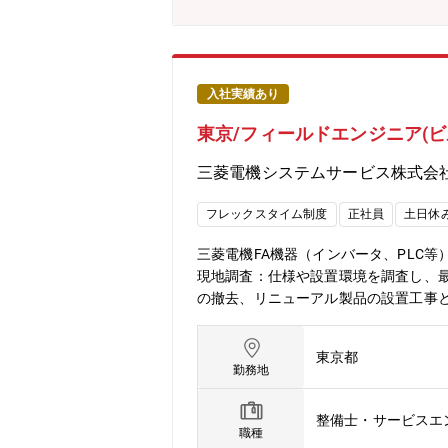
入社実績あり
東京/フィールドエンジニア(ビ
三菱電機システムサービス株式会
フレックスタイム制度
正社員
土日休
三菱電機FA機器（インバータ、PLC
現地調査：仕様や設置環境を調査し、最
の撤去、リニューアル製品の設置工事と
ます。5. 報告書作成：作業内容を報
す。正社員の他、協力会社も協働して
東京都
いただきます。・使用言語、ツール：①ラダー
勤務地
力・やりがい・社会貢献の実感：空調
みに直接貢献できます。・業界をリー
整備士・サービスエ
習得可能です。・万全のサポート体制
職種