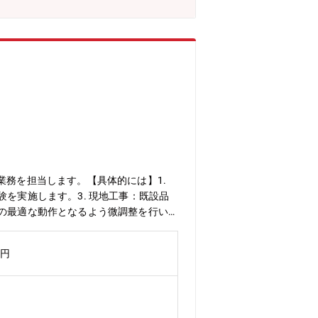
業務を担当します。【具体的には】1.
を実施します。3. 現地工事：既設品
品の最適な動作となるよう微調整を行い
事内容によって１名～複数名で対応しま
導してもらい、技術スキルを身に付けて
万円
ネル作画ツール：GT Designer3●魅
ザーのカーボンニュートラルへの取り組
品に携われ、市場価値の高い製品技術を
い場合はチームリーダーや課長、経営層