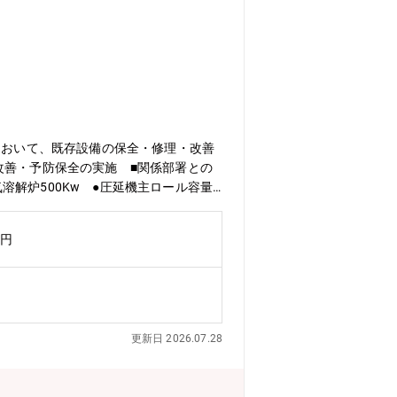
において、既存設備の保全・修理・改善
改善・予防保全の実施 ■関係部署との
解炉500Kw ●圧延機主ロール容量1
設備保全課：担当役員-課長1名-主任ク
る「りん青銅」の専業メーカーです。■
万円
青銅」においては、国内トップのシェア
信、自動車等あらゆる産業分野で必要な
更新日 2026.07.28