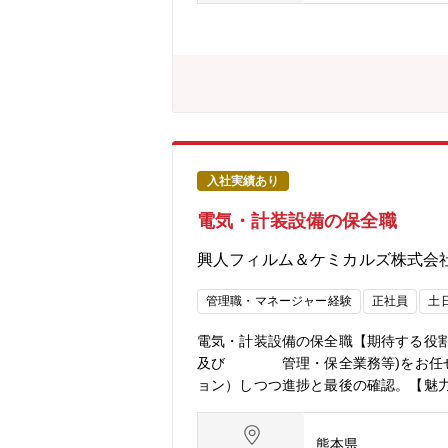
まで迅速にフォローする体制が整っていま
広い層が在籍し、現場でのコミュニケー
人で現場を担当できる状態（独り立ち
入社実績あり
電気・計装設備の保全職
興人フィルム＆ケミカルズ株式会
管理職・マネージャー経験
正社員
土
電気・計装設備の保全職【期待する役割
及び 管理・保全業務等)をお任せす
ョン）しつつ進捗と最後の確認。【魅
名と計装設備1名の募集。【組織構成】
熊本県