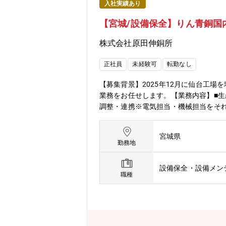
入社実績あり
【宮城/設備保全】りん青銅国内
株式会社原田伸銅所
正社員
未経験可
転勤なし
【募集背景】2025年12月に仙台工
業務をお任せします。【業務内容】■生
調整・連携※電気担当・機械担当をそれ
000Kw、●焼鈍炉 ●洗浄ライン ●
ラス3名-担当5名※仙台工場は100
宮城県
高品質材料の開発で他社と差別化。最
勤務地
を占めており、顧客ニーズ（品質・コ
もので、多くの業界をカバーしている
設備保全・設備メン
職種