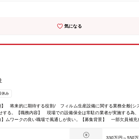
す。●職場環境・課長以下、全12名の組織です。20代～30代（4名）
ションも活発です。・入社後は専属の教育担当者（メンター）OJT形
）を目指していただきます。
気になる
社
日休み
】 将来的に期待する役割/ フィルム生産設備に関する業務全般(シ
る。【職務内容】 現場での設備保全は常駐の業者が実施する為、
力】ムワークの良い職場で風通しが良い。【募集背景】 一部欠員補充
 現在4名体制を欠員1名と部署移動から2名減、3名採用の計5名体制
330万円～550