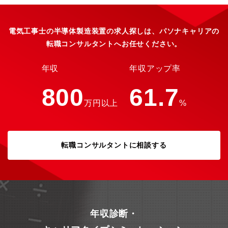
を開始しました。その後、日本で初めての石油化学コンビナート
の建設・メンテナンスを手始めに、繊維機械・化学機械製造を手
掛けました。更に日本の産業の発展に伴い、自動車・半導体製造
装置、ロボットを用いた自動化システム、液晶･太陽電池製造装
電気工事士の半導体製造装置の求人探しは、パソナキャリアの
置、太陽光発電所建設を中心としたクリーエネルギー分野と、事
転職コンサルタントへお任せください。
業分野を拡大してきました。このように日本の産業の発展に合わ
せて、新たな分野へチャレンジしてきました。今後はロボットな
どを用いた自動化システムをさらに発展させると共に、新たな分
年収
年収アップ率
野として、医療機器の製造分野に取り組みます。尚、医療機器の
製造装置には多くの実績がありますが、この技術を生かして医療
800
61.7
用の生化学検査装置の共同開発を行っており、2017年度からの製
万円以上
%
造開始を目指しています。これからも顧客のニーズに基づき様々
な技術の開発を進め、新たな分野を開拓していく計画です。
転職コンサルタントに相談する
年収診断・