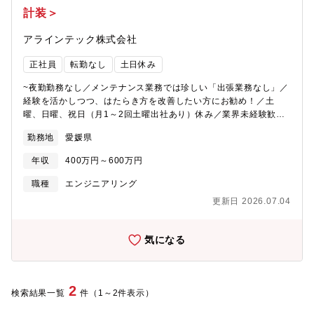
計装＞
アラインテック株式会社
正社員
転勤なし
土日休み
~夜勤勤務なし／メンテナンス業務では珍しい「出張業務なし」／
経験を活かしつつ、はたらき方を改善したい方にお勧め！／土
曜、日曜、祝日（月1～2回土曜出社あり）休み／業界未経験歓迎~
コスモ松山石油（株）及び太陽石油等における石油化学装置等の
勤務地
愛媛県
保全・仕上業務を行っていただきます。（産業機械のメンテナン
ス全般）■業務内容：石油・化学のプラント内で、主に計装機器
年収
400万円～600万円
（液面計、圧力計、温度計）等の点検、整備、交換などのメンテ
ナンス作業をして頂きます。他にも電線配管・導圧配管などの制
職種
エンジニアリング
作設置、制御盤・分電盤などの更新設置、ケーブルの配線端末設
更新日 2026.07.04
置や、架台制作などを行って頂きます。■キャリアプラン：出張業
務がないため、地に足をつけてキャリアを形成することが可能で
す。メンテナンス職から入社された方のキャリアプランは下記と
気になる
なります。メンテナンス職→プラント施工管理職(出張なし)→事業
所所長成果を評価に反映させているため、実績を積むことで早く
昇格をすることが可能です。最速で30代で事業所長に就任される
方もいらっしゃいます。■同社の特徴：同社は1950年戦後復興を
2
検索結果一覧
件（1～2件表示）
担うべく、石油プラントの建設に伴いプラントメンテナンス業務