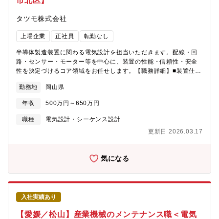
市北区】
タツモ株式会社
上場企業
正社員
転勤なし
半導体製造装置に関わる電気設計を担当いただきます。配線・回
路・センサー・モーター等を中心に、装置の性能・信頼性・安全
性を決定づけるコア領域をお任せします。【職務詳細】■装置仕様
の策定：顧客要求の整理、要件定義、見積・構成検討（電源容
勤務地
岡山県
量、I/O点数、セーフティレベル等）■電気設計：アナログ／デジ
タル、センサー信号、ノイズ対策（シールド・グラウンディン
年収
500万円～650万円
グ・フィルタ）、安全回路／インターロック／マイコンボード／
PLC／モーション／サーボ／ロボット／各種フィールドバス
職種
電気設計・シーケンス設計
（例：EtherCAT／RS232C／RS485通信等）のシステム構成設
更新日 2026.03.17
計 等■盤設計・配線：制御盤レイアウト、ハーネス設計、部品選
定（電源・ブレーカ・リレー・セーフティ機器）、手配（BOM作
成）■立上げ・検証：評価、EMC／ESD対策、FMEA／DRレビュ
気になる
ー、サーボチューニング■法規・安全規格対応：CE／UL、SEMI
S2等の安全・環境要件の適合設計（国内、アジア圏、アメリカ・
ヨーロッパ圏など）■現地対応：製造部門・サプライヤとの連携、
国内・海外での装置トラブルシュート、原因解析／再発防止■開発
入社実績あり
の高度化：標準化／モジュール化、設計自動化 等
【愛媛／松山】産業機械のメンテナンス職＜電気