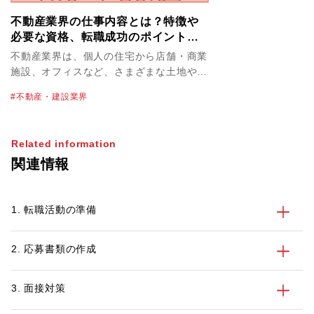
不動産業界の仕事内容とは？特徴や
必要な資格、転職成功のポイントを
解説！
不動産業界は、個人の住宅から店舗・商業
施設、オフィスなど、さまざまな土地や建
物を取り扱っています。不動産業界の物件
不動産・建設業界
単価は高く、必然的に大きな案件を扱うこ
とにもなるため、やりがいや達成感を感じ
やすいのが特徴のひとつです。なかには転
Related information
職で不動産業界を目指すにあたって、仕事
関連情報
内容や必要なスキルを正しく知っておきた
いという方も多いかもしれません。 この
記事では、不動産業界を目指す方に向け
1. 転職活動の準備
て、業界の特徴や主な仕事内容、不動産業
界で働くメリット・デメリット、活かせる
資格とスキル、転職活動のポイントを紹介
2. 応募書類の作成
します。
3. 面接対策