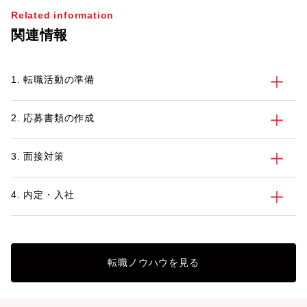
やすいのが特徴のひとつです。なかには転
Related information
職で不動産業界を目指すにあたって、仕事
関連情報
内容や必要なスキルを正しく知っておきた
いという方も多いかもしれません。 この
記事では、不動産業界を目指す方に向け
1. 転職活動の準備
て、業界の特徴や主な仕事内容、不動産業
界で働くメリット・デメリット、活かせる
資格とスキル、転職活動のポイントを紹介
2. 応募書類の作成
します。
3. 面接対策
4. 内定・入社
転職ノウハウを見る