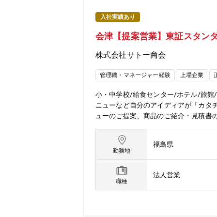
入社実績あり
会津【提案営業】東証スタンダ
株式会社サトー商会
管理職・マネージャー経験
上場企業
小・中学校/給食センター/ホテル/旅
ニューなど自分のアイディアが「カタ
ューのご提案、商品のご紹介・見積書の
（営業員3名）【一日の流れ】出社・朝
理を経て退社【入社後の流れ】OJTに
福島県
ちが出来るようになると、担当顧客を
勤務地
法人営業
職種