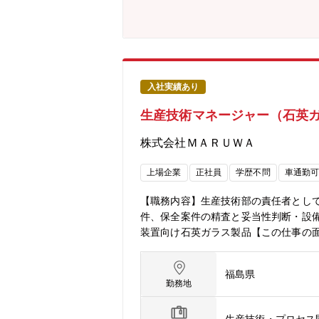
入社実績あり
生産技術マネージャー（石英
株式会社ＭＡＲＵＷＡ
上場企業
正社員
学歴不問
車通勤
【職務内容】生産技術部の責任者としてO
件、保全案件の精査と妥当性判断・設
装置向け石英ガラス製品【この仕事の
ことができます。ご自身のアイディア
福島県
勤務地