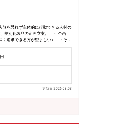
失敗を恐れず主体的に行動できる人材の
、差別化製品の企画立案。 ・ 企画
深く追求できる方が望ましい） ・その
れていた製造作業をRobot等を用いて
よび省人化を 実現していただきます。
万円
発に携わることができます。意思決定の
積極的に情報収集や現場訪問を行いアイ
人化している作業を分析・標準化し項
om/recruit/business/semi
導体関連事業インタビュー（生産技術）https://w
更新日 2026.08.03
maruwa-g.com/recruit/member/i