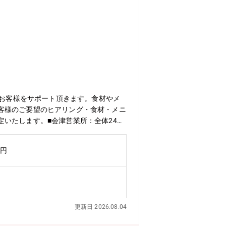
、お客様をサポート頂きます。食材やメ
客様のご要望のヒアリング・食材・メニ
いたします。■会津営業所：全体24名
件程度※10時～17時）→各種事務処
がら業務を覚えていただきます。独り立
万円
更新日 2026.08.04