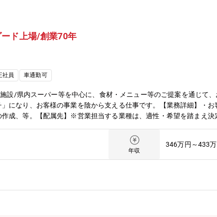
ード上場/創業70年
正社員
車通勤可
館/施設/県内スーパー等を中心に、食材・メニュー等のご提案を通じて
チ」になり、お客様の事業を陰から支える仕事です。【業務詳細】・お
作成、等。【配属先】※営業担当する業種は、適性・希望を踏まえ決定
礼→依頼事項の対応・訪問準備等（～10時）→お客様先への訪問（3～5
よる同行訪問にて顧客理解を深めていただき、徐々にステップを進みな
346万円～433
振り分けながら対応をお願いしていきます。
年収