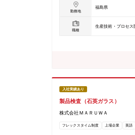
全体感から配管等の業者指導を行って
福島県
造において欠かせない基幹製品であり
勤務地
を具現化できる風土があります。【期待
生産技術・プロセス
職種
入社実績あり
製品検査（石英ガラス）
株式会社ＭＡＲＵＷＡ
フレックスタイム制度
上場企業
英語