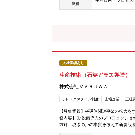
生産技術・プロセス
職種
入社実績あり
生産技術（石英ガラス製造）
株式会社ＭＡＲＵＷＡ
フレックスタイム制度
上場企業
正社
【募集背景】半導体関連事業の拡大を
務内容】① 設備導入のプロフェッシ
方針、現場の声の本質を考えて新規設
迅速に収束していただきます。 トラブルは再発防止のために現場指導を行っていただきます。③ 工場設計 新規工場建設時は、レイアウト等の