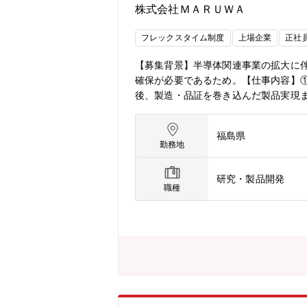
株式会社ＭＡＲＵＷＡ
フレックスタイム制度
上場企業
正社
【募集背景】半導体関連事業の拡大に
確保が必要であるため。【仕事内容】①
後、製造・品証を巻き込んだ製品実現
他、半導体製造装置向け石英ガラス製品
自動化に取り組んで頂きます。 ・従
福島県
【仕事のやりがい・魅力】半導体製造
勤務地
スピードが速く、自らのアイディアを
デアの企画立案から推進・実現までを
研究・製品開発
目化・数値化を通じて自動化を 推進していただき
職種
conductor/開発プロジェクトストーリーhttp
ww.maruwa-g.com/recruit/memb
nterview10/