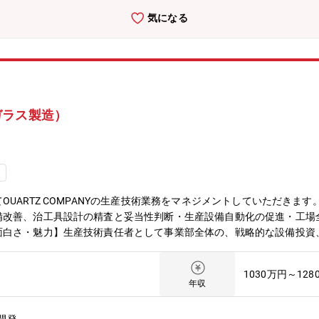
気になる
ガラス製造）
可
UARTZ COMPANYの生産技術業務をマネジメントしていただきま
備改善、治工具設計の精査と妥当性判断・生産設備自動化の促進・工場
面白さ・魅力】生産技術責任者として事業部全体の、戦略的な設備投資
を具現化でき、ご経験を大いに活かしていただけます。
1030万円～128
年収