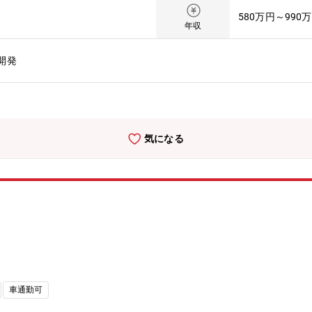
いただきます。【担当製品】半導体装置向け石英ガラス製品【この仕事
580万円～990
、最先端技術市場を支える設備に携わることができます。また、意思決
年収
する役割】① 最良の設備を導入する事。② 設備トラブルを未然に防
開発
気になる
車通勤可