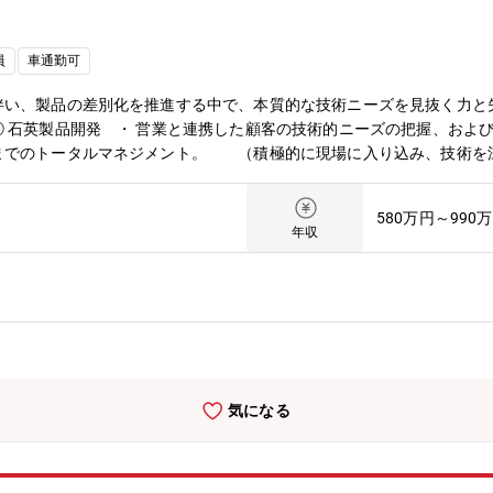
員
車通勤可
伴い、製品の差別化を推進する中で、本質的な技術ニーズを見抜く力と
 石英製品開発 ・ 営業と連携した顧客の技術的ニーズの把握、および
までのトータルマネジメント。 （積極的に現場に入り込み、技術を
の製造加工プロセス開発。② 製造自動化エンジニア ・従来匠の業とさ
来作業を分析・数値化しプログラムを構築することで品質の安定化お
580万円～990
に欠かせない基幹製品を手掛けており、最先端技術市場における技術開
年収
具現化できる環境があります。【期待する役割】① 石英製品開発 ・
 担っていただきます。② 製造自働化エンジニア ・匠の技として属
ます。【関連情報】半導体関連事業についてhttps://www.maruwa-g.c
s://www.maruwa-g.com/recruit/freshers/project04/半
er/interview11/半導体関連事業インタビュー（石英ガラス製造加工）https://www.
気になる