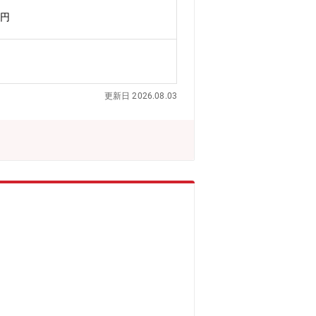
の面白さ・魅力】当社の製品は半導体製
万円
定のスピードが速く、自分のアイディア
ぐ事。
更新日 2026.08.03