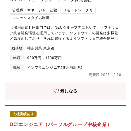
管理職・マネージャー経験
リモートワーク可
フレックスタイム制度
【採用背景】同部門では、NECグループ内において、ソフトウェ
ア統合開発環境を運用しています。ソフトウェアの開発は多様化
／高度化しており、それに追従するようソフトウェア統合開発環
境のリニューアルを進めています。クラウド環境（AWS、
勤務地
神奈川県 東京都
Azure）、オンプレミス環境下のソフトウェア開発支援サービスの
提供を通じて、事業拡大を目指したいという想いから、採用を実
年収
930万円～1100万円
施いたします。【業務内容】NECグループのシステム・インテグ
レーション事業を支えるソフトウェア統合開発環境のマネージャ
職種
インフラエンジニア(運用設計系)
ーとして参画し、ソフトウェア統合開発環境の構想企画、要件定
更新日 2025.12.10
義、設計、構築、テスト、移行、リリース、運用を含めた一連の
システムライフサイクルをご担当いただくとともに、チームの管
理、リーディングもご担当いただきます。【想定プロジェクト】
気になる
ソフトウェア統合開発環境のITサービスマネージャーとして、シ
ステムライフサイクル全般をご対応いただくことを想定していま
す。ソフトウェア統合開発環境のチームは、ヘルプデスク、イン
フラ、サービス構築・運用などに分かれており、ソフトウェア統
入社実績あり
合開発環境全体、もしくは、複数のチーム・リーダーを担当して
いただきます。【配属予定部署】入社後、日本電気（NEC）へ出
OCIエンジニア（パーソルグループ中核企業）
向いただきます。出向配属先：NEC コーポレートITシステム部