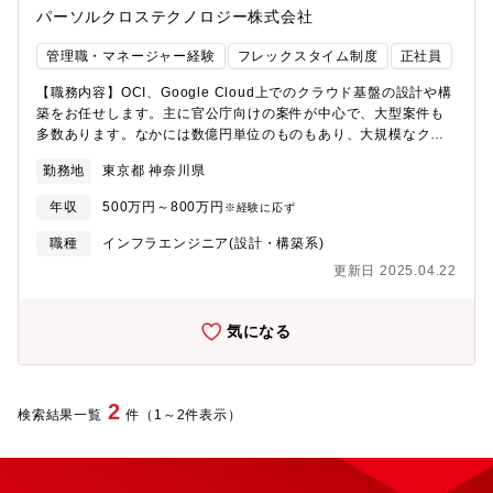
門 SCMシステム統括部 SWFグループ 出向【配属事業部の紹
パーソルクロステクノロジー株式会社
介】大規模で多種多様なソフトウェア統合開発環境の企画・構
築・運用を担当しています。メンバーの勤務地は、NEC玉川事業
管理職・マネージャー経験
フレックスタイム制度
正社員
場（武蔵小杉）ですが、リモートワークのメンバーが多いです
（60%程度）。ZoomやTeamsでコミュニケーションをとりなが
【職務内容】OCI、Google Cloud上でのクラウド基盤の設計や構
ら、みんなで協力し合い業務を遂行しています。【プロジェクト
築をお任せします。主に官公庁向けの案件が中心で、大型案件も
人数】50名【開発環境】AWS、Azure、Windows Server、
多数あります。なかには数億円単位のものもあり、大規模なクラ
Linux（RHEL）、VMware、ストレージ（NetAPP）、生成
ウドサーバー構築に携わるチャンスがあります。＜具体的な業務
勤務地
東京都 神奈川県
AI【コード品質の取り組み】対象外（インフラ領域のため）【開
内容例＞・OCI、Google Cloud上でのクラウド基盤基本設計、詳
発手法】ウォーターフォール【情報共有のツール】
細設計・サーバ環境構築(Linux、Windows)・バックアップ等の環
年収
500万円～800万円
※経験に応ず
ZoomTeamsOutlookなど【本ポジションの魅力】入社後は、即戦
境構築・各工程のドキュメント作成＜環境＞OCI、Google
力としてソフトウェア統合開発環境の構築・運用のマネジメント
Cloud、Linux、Windows、ストレージ（SaaS含）＜プロジェク
職種
インフラエンジニア(設計・構築系)
業務をご担当いただきます。過去の経験に応じ、初めは小規模な
ト例＞中央省庁、地方自治体、警察、病院、放送、通信、教育機
更新日 2025.04.22
案件（数百万円程度）のソフトウェア統合開発環境サービス構
関 など【募集背景】 【募集背景】2021年6月に「デジタル社会
築・運用のリーダーをお任せします。【入社後のキャリアパス】
の実現に向けた重点計画」が閣議決定されたことでガバメントク
将来的には、複数チーム、ソフトウェア統合開発環境全体のITサ
ラウドへの注目は高まっています。政府は2025年度末までに各府
気になる
ービスマネージャーとしてグループを牽引いただくキャリアプラ
省のシステムをガバメントクラウドに移行することを目指してお
ンを描くことができます。【働き方】リモートワーク6割、出社4
り現在、各省庁などでプロジェクト活況となっております。様々
割【出向】有【客先常駐】無【応募者へのメッセージ】業務幅が
なクラウド技術のなかでもOCIやGoogle Cloudの技術への需要も
広く、様々なことにチャレンジすることが可能な職場です。
増えてきておりクライアントからのお声がけも増えてきている状
2
検索結果一覧
件（1～2件表示）
況です。そのため、今回はOCI、Google Cloudの技術を担う方を
募集します。ぜひ、ガバメントクラウドの領域で活躍してみませ
んか？【所属部署】 統括本部 ITエンジニアリング本部 クラウ
ド・インフラ部クラウド･インフラ推進G