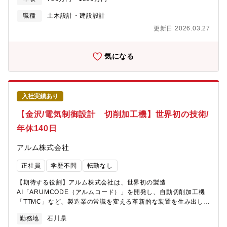
くそれぞれが幅広い物件をご担当頂く予定です。◇建築事業(非住
宅領域)について…住宅メーカーとして知られる大和ハウス工業で
職種
土木設計・建設設計
すが、非住宅事業の売り上げの6割を超え今や住宅領域と互角に並
更新日 2026.03.27
ぶまでの事業成長を見せています。《おすすめポイント》★複合
商業施設や医療施設、物流施設などの大規模物件など幅広い建築
物に携われます。～大和ハウスグループの事業領域～
気になる
https://www.daiwahouse.co.jp/tochikatsu/loc/jigyo/index.html
入社実績あり
【金沢/電気制御設計 切削加工機】世界初の技術/
年休140日
アルム株式会社
正社員
学歴不問
転勤なし
【期待する役割】アルム株式会社は、世界初の製造
AI「ARUMCODE（アルムコード）」を開発し、自動切削加工機
「TTMC」など、製造業の常識を変える革新的な装置を生み出して
います。本ポジションでは、当社が手がけるAI搭載の各種自動化
勤務地
石川県
装置における電気設計エンジニアとして、制御盤設計やI/O設計、