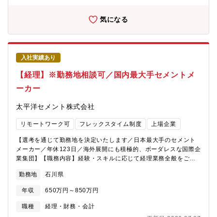
気になる
入社実績あり
【経理】※勤務地相談可／国内最大手セメントメ
ーカー
太平洋セメント株式会社
リモートワーク可
フレックスタイム制度
上場企業
【選考を通じて勤務地を決定いたします／日本最大手のセメント
メーカー／年休123日／海外展開にも積極的、ボーダレスな国際企
業集団】【職務内容】経験・スキルに応じて経理業務全般をご担
当頂きますが、入社後は主に、決算・予算編成業務等の各種会計
勤務地
石川県
業務を担当頂くことを想定しております。■月次／年次決算 ■連
結決算 ■予算編成■監査法人対応 ■有価証券報告書作成 ■税務
年収
650万円～850万円
申告等※本社勤務の場合は、決算・予算編成業務等の各種会計業
務をご担当いただきます。その他、工場・事業部・支店・海外事
職種
経理・財務・会計
業所・グループ会社等にて、会計業務に従事していただく可能性