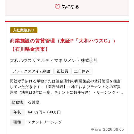
展への同行や現地対応あり【魅力】■世界初の製造
気になる
AI「ARUMCODE」を開発し、属人化・人手不足という製造業の
根本課題に挑戦している企業です■スギノマシンと共同で開発した
完全自動切削加工機「TTMC」を2024年より量産開始し、AI×装
置の融合領域へ事業拡大中今後はアメリカ・インドを含む海外市
入社実績あり
場への本格進出を視野に入れています。■中期的にIPO（上場）を
視野に入れた経営体制構築中。■WLB充実：年間休日140日、残業
商業施設の賃貸管理（東証P「大和ハウスG」）
ほぼなし。一部リモートワーク可、高速通勤可能【 プロダクト概
【石川県金沢市】
要】■ARUMCODEとは多品種少量生産の精密加工現場において、
加工工程の自動プログラミングを可能にした製造業向けAIソリュ
大和ハウスリアルティマネジメント株式会社
ーション。図面1枚あたり1～2時間かかっていた作業をAIで3分に
短縮。見積・指示書・NCコードまで自動生成。2022年
フレックスタイム制度
正社員
土日休み
「CEATEC AWARD デジタル大臣賞」「起業家万博 総務大臣賞」
などを受賞。■ TTMCとはARUMCODEを頭脳に搭載し、CADデ
同社が手掛ける単独または複合店舗の商業施設の賃貸管理を担当
ータ読み込みだけで切削加工の12工程を完全自動化した次世代加
していただきます。【業務詳細】・地主およびテナントとの家賃
工機。・スギノマシンの5軸マシニングセンタをベースに、AIによ
調整（地主は3年に一度、テナントに数件程度）・リーシング・契
る工程設計・工具管理・部品発注・補正入力までを全自動化。
約更新における対応・契約終了における対応・契約に関わる事務
2024年に量産開始、2030年までに250台販売を目指し、米国・イ
勤務地
石川県
作業 など※配属部署：北陸支店 賃貸課（金沢営業所）【入社
ンド市場へ展開予定。
後の流れ】入社後は数物件からお任せし、チーム内で役割分担を
年収
440万円～790万円
しながら、担当物件を増やしていく予定です。業務内容は幅広い
ため、様々な経験が積めます。ゆくゆくは後輩を持ってリーダー
職種
テナントリーシング
として活躍いただくことを期待します。【募集背景】組織の体制
更新日 2026.08.05
強化へ向けての増員募集です