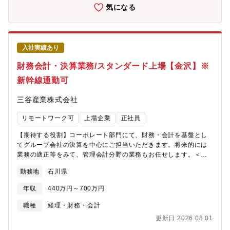
る販路拡大・パートナー開拓■重要顧客への提案活動および商談対
気になる
応■CSOへのレポーティングおよび経営層との連携■売上計画・予
算管理・営業オペレーション改善■営業組織全体の生産性向上施策
の推進【魅力】■世界初の製造AI「ARUMCODE」を開発し、属人
化・人手不足という製造業の根本課題に挑戦している企業です■ス
入社実績あり
ギノマシンと共同で開発した完全自動切削加工機「TTMC」を
2024年より量産開始し、AI×装置の融合領域へ事業拡大中今後は
財務会計・決算業務/スタンダード上場【金沢】※
アメリカ・インドを含む海外市場への本格進出を視野に入れてい
新幹線通勤可
ます。■中期的にIPO（上場）を視野に入れた経営体制構築中。
■WLB充実：年間休日140日、残業ほぼなし。県外通勤可、リモー
三谷産業株式会社
ト可、高速通勤可能【 プロダクト概要】■ARUMCODEとは多品
種少量生産の精密加工現場において、加工工程の自動プログラミ
リモートワーク可
上場企業
正社員
ングを可能にした製造業向けAIソリューション。図面1枚あたり1
～2時間かかっていた作業をAIで3分に短縮。見積・指示書・NCコ
【期待する役割】コーポレート部門にて、財務・会計を基盤とし
ードまで自動生成。2022年「CEATEC AWARD デジタル大臣
てグループ会社の決算を中心にご担当いただきます。将来的には
賞」「起業家万博 総務大臣賞」などを受賞。■ TTMCとは
業務の適正等をみて、管理会計分野の業務もお任せします。＜具
ARUMCODEを頭脳に搭載し、CADデータ読み込みだけで切削加
体的には＞グループ会社決算・会計業務■月次・四半期・年次決算
工の12工程を完全自動化した次世代加工機。・スギノマシンの5軸
勤務地
石川県
の取りまとめ（単体・連結補助）■税務申告■子会社決算内容のレ
マシニングセンタをベースに、AIによる工程設計・工具管理・部
ビュー、論点整理、修正指示■会計基準・社内ルールに基づく処理
品発注・補正入力までを全自動化。2024年に量産開始、2030年
年収
440万円～700万円
方針の整理・展開■監査法人対応（資料作成、質疑対応）【配属先
までに250台販売を目指し、米国・インド市場へ展開予定。
情報】コーポレート本部グループ会社統括部グループ会社統括課
職種
経理・財務・会計
更新日 2026.08.01