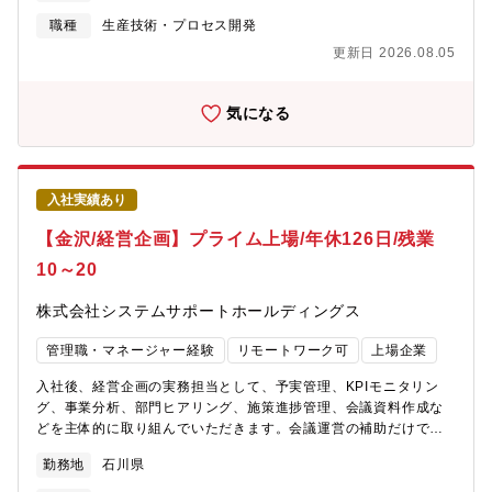
テーマの推進および社内外との連携によるプロジェクトマネジメ
管理・生産設備検討、投資計画立案・原価管理・監査対応・規格
ント【魅力】■世界初の製造AI「ARUMCODE」を開発し、属人
職種
生産技術・プロセス開発
対応（ISO13485、14001）※上記内容からご経験に応じてお任せ
化・人手不足という製造業の根本課題に挑戦している企業です■ス
更新日 2026.08.05
致します。【入社後】まずは現場製造部門で1年程度経験をしてい
ギノマシンと共同で開発した完全自動切削加工機「TTMC」を
ただき若手社員や派遣社員との関係を構築し、課題の吸い上げか
2024年より量産開始し、AI×装置の融合領域へ事業拡大中今後は
ら組織マネジメントをお任せする。【働き方】・出社がメイン
アメリカ・インドを含む海外市場への本格進出を視野に入れてい
気になる
（在宅勤務なし）・FX勤務あり（但し、管理部署が3交代制勤務
ます。■中期的にIPO（上場）を視野に入れた経営体制構築中。
を行なっており、緊急対応の可能性あり）エリア：石川県金沢市
■WLB充実：年間休日140日、残業ほぼなし。一部リモートワーク
可、高速通勤可能【配属先情報】ハード開発グループ【 プロダク
ト概要】■ARUMCODEとは多品種少量生産の精密加工現場におい
入社実績あり
て、加工工程の自動プログラミングを可能にした製造業向けAIソ
リューション。図面1枚あたり1～2時間かかっていた作業をAIで3
【金沢/経営企画】プライム上場/年休126日/残業
分に短縮。見積・指示書・NCコードまで自動生成。2022年
10～20
「CEATEC AWARD デジタル大臣賞」「起業家万博 総務大臣賞」
などを受賞。■ TTMCとはARUMCODEを頭脳に搭載し、CADデ
株式会社システムサポートホールディングス
ータ読み込みだけで切削加工の12工程を完全自動化した次世代加
工機。・スギノマシンの5軸マシニングセンタをベースに、AIによ
管理職・マネージャー経験
リモートワーク可
上場企業
る工程設計・工具管理・部品発注・補正入力までを全自動化。
2024年に量産開始、2030年までに250台販売を目指し、米国・イ
入社後、経営企画の実務担当として、予実管理、KPIモニタリン
ンド市場へ展開予定。【同社について】我々が目指しているゴー
グ、事業分析、部門ヒアリング、施策進捗管理、会議資料作成な
ルは、調達から物流まで、サプライチェーンの完全自動化です。
どを主体的に取り組んでいただきます。会議運営の補助だけでな
そのためにはソフトウェアだけではなく、機械装置であったり、
く、数値や課題を整理し、経営層や各部門の判断材料を形にして
クラウドの構築など、さまざまな技術が必要になります。そのた
勤務地
石川県
いく役割を担っていただきます。事業理解と分析力、調整力を活
めに旋盤加工に対応した「ARUMCODE2」、研磨加工に対応した
かしながら、会社全体の意思決定と改善を支える中核機能として