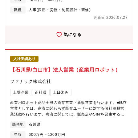
集合研修やWeb研修の準備と実施 →ハラスメント研修などの
講師役 →入社受入教育（安全衛生について）※その他の人事
職種
人事(採用・労務・制度設計・研修)
関連業務（高卒採用（学校訪問や説明会）、社会保険、勤怠、人
更新日 2026.07.27
材紹介会社や派遣会社からの請求書対応など）を状況を見ながら
順次携わって頂く予定です■働き方・残業時間：10H程度/月・フ
レックス勤務：あり・在宅勤務：あり（週一程度） ※出社がメ
気になる
インとなります。・通勤：マイカー通勤
入社実績あり
【石川県/白山市】法人営業（産業用ロボット）
ファナック株式会社
上場企業
正社員
土日休み
産業用ロボット商品全般の既存営業・新規営業を行います。■既存
営業としては、商流に関わらず既存ユーザーに対する個社深耕営
業活動を行います。商流に関しては、販売店やSIerを経由する間
接販売や、ユーザーとの直接契約などさまざまです。その営業活
勤務地
石川県
動においては、販売店、SIer、周辺機器メーカーとの連携も重要
となります。■新規営業の際は、販売店やSIerからの紹介、展示会
年収
600万円～1200万円
で獲得したリード、Web問い合わせ等を通じて顧客を獲得してい