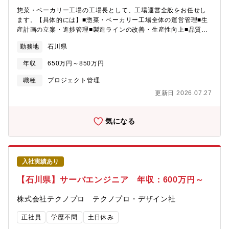
惣菜・ベーカリー工場の工場長として、工場運営全般をお任せし
ます。【具体的には】■惣菜・ベーカリー工場全体の運営管理■生
産計画の立案・進捗管理■製造ラインの改善・生産性向上■品質管
理・衛生管理・安全管理の推進■原価・コスト・収益管理■人員配
勤務地
石川県
置・労務管理・教育・マネジメント■設備投資・設備改善の企画■
本社および各部門との連携・調整■KPI管理および業績改善施策の
年収
650万円～850万円
推進
職種
プロジェクト管理
更新日 2026.07.27
気になる
入社実績あり
【石川県】サーバエンジニア 年収：600万円～
株式会社テクノプロ テクノプロ・デザイン社
正社員
学歴不問
土日休み