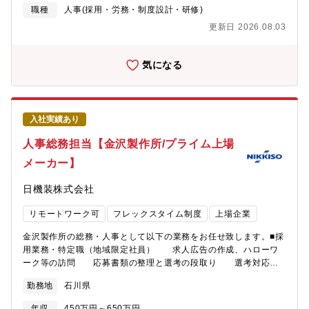
までに250台販売を目指し、米国・インド市場へ展開予定。【同社
ント【当社の魅力】■事業拡大期のため様々な職務とポストがござ
職種
人事(採用・労務・制度設計・研修)
について】我々が目指しているゴールは、調達から物流まで、サ
います。■成果に応じた納得感のある公正な評価制度を採用。■働
プライチェーンの完全自動化です。そのためにはソフトウェアだ
更新日 2026.08.03
きやすさとやりがい、その両立を実現できる働き方をご用意。3つ
けではなく、機械装置であったり、クラウドの構築など、さまざ
の総合職区分から自分に最適な働き方を選択できます。総合職区
まな技術が必要になります。そのために旋盤加工に対応した
分は毎年変更の申請が可能なためその時々のライフスタイルに合
気になる
「ARUMCODE2」、研磨加工に対応した「ARUMCODE3」など
った働き方が可能。
ラインナップを増やしていくための製品開発を行っています。ま
た会社としてイグジットを目的とした企業ではなく、今後、100年
企業、200年企業になっていくための経営を目指しています。同社
の技術やコア業務（ソフトウェア・開発業務）に集中し、製造は
入社実績あり
パートナー会社に委託しています。そのため年間休日140日、残業
人事総務担当【金沢製作所/プライム上場
もほぼ0（定時退社）という働き方を行いながら、超高収益も実現
しています。
メーカー】
日機装株式会社
リモートワーク可
フレックスタイム制度
上場企業
金沢製作所の総務・人事として以下の業務をお任せ致します。■採
用業務・特定職（地域限定社員） 求人広告の作成、ハローワ
ーク等の訪問 応募書類の整理と選考の段取り 選考対応
（面接、合否連絡、労働条件通知面談）・派遣社員 派遣会社
勤務地
石川県
との面談 紹介スタッフの工場見学の段取り 契約管理（継
続や新規契約含む） 新規派遣会社の開拓・教育研修業務
年収
450万円～650万円