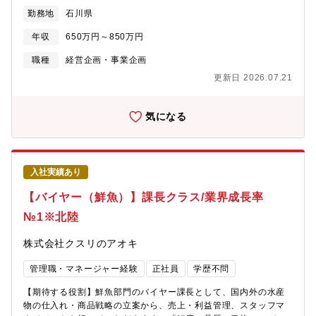
財務・事業内容などの各種デューデリジェンスのサポート・社内
勤務地
石川県
関係部署と連携したPMI（統合プロセス）の推進・M&A戦略の立
案および市場・競合分析※M&A経験者は即戦力として案件推進を
年収
650万円～850万円
お任せします。※M&A未経験の方でも、営業経験を活かし、オー
ナー企業との信頼関係構築や提案活動を中心に活躍いただける環
職種
経営企画・事業企画
境です。【魅力】・東証プライム上場企業の成長戦略の中核を担
更新日 2026.07.21
うM&A業務に携われます。・M&Aのソーシングからクロージン
グ、PMIまで一連のプロセスを経験でき、市場価値の高い専門性を
身につけることができます。・経営層や企業オーナーとの折衝機
気になる
会が多く、経営視点を養えるポジションです。・今後も積極的な
店舗拡大・事業拡大を進める企業のため、多くの案件に携わるチ
ャンスがあります。
入社実績あり
【バイヤー（鮮魚）】課長クラス/業界成長率
№1※北陸
株式会社クスリのアオキ
管理職・マネージャー経験
正社員
学歴不問
【期待する役割】鮮魚部門のバイヤー課長として、国内外の水産
物の仕入れ・商品戦略の立案から、売上・利益管理、スタッフマ