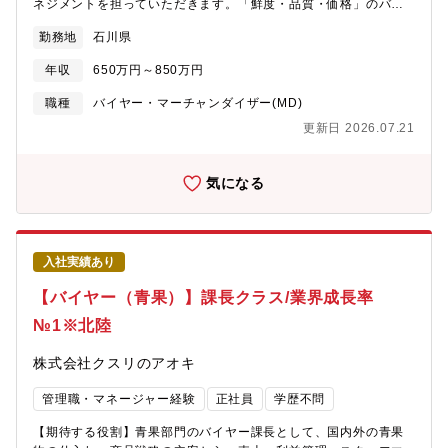
ネジメントを担っていただきます。「鮮度・品質・価格」のバラ
ンスを追求し、地域密着型ドラッグストアにおける鮮魚部門の競
勤務地
石川県
争力強化をリードしていただくポジションです。【職務内容】■鮮
魚・水産物の仕入れ・交渉（国内外サプライヤーとの取引）■鮮魚
年収
650万円～850万円
部門の売上・利益管理（担当規模：100億円クラス）■販売戦略の
企画立案（旬商材、加工品、寿司・刺身の展開）■鮮度管理基準の
職種
バイヤー・マーチャンダイザー(MD)
策定と運用徹底■部門スタッフの教育・マネジメント【当社の魅
更新日 2026.07.21
力】■事業拡大期のため様々な職務とポストがございます。■成果
に応じた納得感のある公正な評価制度を採用。■働きやすさとやり
がい、その両立を実現できる働き方をご用意。3つの総合職区分か
気になる
ら自分に最適な働き方を選択できます。総合職区分は毎年変更の
申請が可能なためその時々のライフスタイルに合った働き方が可
能。
入社実績あり
【バイヤー（青果）】課長クラス/業界成長率
№1※北陸
株式会社クスリのアオキ
管理職・マネージャー経験
正社員
学歴不問
【期待する役割】青果部門のバイヤー課長として、国内外の青果