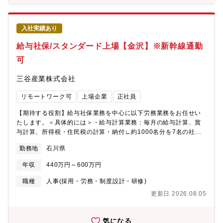
業であり、国内最大級のオンラインゲームプラットフォーム
ー： https://www.saiyo-
「DMM GAMES」を運営する同社。サービスとしては運営10周年
sekisuihouse.jp/career/job/#detail01・第7次中期経営計画：
を迎え安定的な収益を維持しているものの、新規ユーザーのさら
https://www.sekisuihouse.co.jp/company/financial/library/ir_do
入社実績あり
なる開拓や、既存ユーザーの継続とLTV向上、新規事業領域への挑
土地活用： https://www.sekisuihouse.co.jp/land_usage/・賃
戦など、まだまだ課題と伸び代を有しております。また、新規事
給与社保/スタンダード上場【金沢】※新幹線通勤
貸住宅経営(アパート・マンション経営)：
業として2020年7月には中華圏、欧米圏をターゲットとした海外
https://www.sekisuihouse.co.jp/shm-keiei/【モデル年収】<33
可
ゲームプラットフォームを立ち上げており、今後海外市場での認
歳、家族(配偶者、子供2名) 扶養の場合>約1,000万円（基本給
知拡大や新規ユーザー獲得をより強めていきたいと考えておりま
34.0万円/月、家族手当：2.7万円/月、営業手当：5.4万円/月、賞
三谷産業株式会社
す。※HP：https://dmmgames.co.jp/【部署について】CEO室
与：202万円/年、営業系業績手当：313.6万円/年)※あくまでもモ
は、EXNOAの中長期的な成長を創ることをミッションとしてお
デルであり、経験・スキルを考慮し優遇がございます。
リモートワーク可
上場企業
正社員
り、既存事業のグロースや組織力強化に加え、外部アライアンス
や、新しい収益の柱となるビジネスの創出等にも注力していま
【期待する役割】給与社保業務を中心に以下労務業務をお任せい
す。CEO直下で、オリジナルIPの企画やコンテンツ投資、国内外
たします。＜具体的には＞・給与計算業務：毎月の給与計算、賞
新規パートナーの開拓、事業買収など、守備範囲を限定すること
与計算、所得税・住民税の計算・納付∟約1000名分を7名の社員
なく、活動しております。これまでのご自身のご経験・スキル・
で担当・社会保険関連業務：健康保険、厚生年金、雇用保険の手
ご人脈などの強みと、弊社がこれまで培ってきた強みを掛け合わ
勤務地
石川県
続き・年末調整：従業員の年末調整業務および関連書類の作成・
せ、新たな価値を生み出していただくことをミッションとしてお
手当・控除の管理：各種手当や控除項目の確認・調整・問い合わ
ります。これまでDMM GAMESは、多種多様なジャンルのゲーム
年収
440万円～600万円
せ対応：給与や諸申請に関する質問・相談対応・給与・社会保
を提供し、熱狂的なファンコミュニティを築いてきました。私た
険・税務関連の会計処理・人件費に関する各種資料作成・出向契
職種
人事(採用・労務・制度設計・研修)
ちはこの成功に甘んじることなく、次の10年で更なる飛躍的な成
約にもとづく請求関連業務・法令・規程対応業務■入社後の流れ：
長を目指したいと考えています。このミッションを共に成し遂げ
更新日 2026.08.05
同社・グループ会社の給与計算業務をメインで担当いただき、
るための仲間を募集いたします。＜弊社で事業推進する魅力＞1.
徐々に業務範囲を広げていただく予定です。■研修体制：安心の就
スピーディーな意思決定: 大手・上場企業とは異なり、経営層と
業体制を敷いており、主に課長がＯＪＴを担当予定です。■組織構
気になる
の距離が近く、アイデアを迅速に形にできる環境2.多様な事業ド