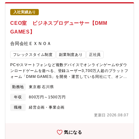
支計画の作成・建物お引渡し・提案の未来責任(長期安定経営に向
し合うことで、日々成長を続けています。
けたオーナーフォロー)【キャリアパス】入社後はリーダーや支店
入社実績あり
長を目指すことが可能です。【配属組織】中部建築事業本部【同
ポジションの魅力】・経営にも地域活性にも繋がる適切なご提案
CEO室 ビジネスプロデューサー【DMM
を実施することができます・大規模な案件も多く、設計など社内
GAMES】
のスタッフだけでなく銀行や税理士をパートナーとしてプロジェ
クトの中心的役割を担うことも可能です・マーケティングから提
合同会社ＥＸＮＯＡ
案まで行うことができ、0から創り上げる達成感がやりがいに繋が
ります【就業環境】■定年：65歳■「女性活躍の推進」「多様な人
フレックスタイム制度
副業制度あり
正社員
財の活躍」「多様な働き方の推進」をダイバーシティ推進方針の3
つの柱とし、従業員と企業がともに持続可能な成長を実践できる
PCやスマートフォンなど複数デバイスでオンラインゲームやダウ
環境や仕組みづくりに取り組んでいます。■子育てを応援する社会
ンロードゲームを遊べる、登録ユーザー3,700万人超のプラットフ
を先導する「キッズ・ファースト企業」として、 2018年9月より
ォーム「DMM GAMES」を開発・運営している同社にて、オンラ
3歳未満の子をもつ従業員を対象に「男性社員1ヶ月以上の育児休
インゲームやその他新規ビジネスの企画・開発や、運営中の既存
業完全取得」を推進しています。男性育休100%取得、女性社員の
勤務地
東京都 石川県
ビジネスの更なるグロースの責任を担うポジションを募集しま
育休取得後の復職率は97％です。■社員一人ひとりにiPadなどの
す。【業務内容】・新規タイトルやIP、サービスの企画・立ち上
スマートデバイスを導入し、業務効率・情報共有のスピード向上
年収
800万円～1500万円
げ・外部ディベロッパーやクリエイターとの協業体制の組成、契
をはかるなどIT環境が整っています。【数値で見る積水ハウ
約締結・プロジェクト予算の策定と管理・開発フェーズにおける
職種
経営企画・事業企画
ス】 ▽決算期 ▽売上 ▽経常利益 2026 年 1 月期 ---
プロジェクトマネジメント・社内外におけるリソースマネジメン
-4,197,922百万円 ----327,800百万円2025 年 1 月期 ---
更新日 2026.08.07
ト・マーケティング戦略の策定（専任チームとともに）・運用フ
-4,058,583百万円 ----301,627百万円2024 年 1 月期 ---
ェーズにおける予実管理、課題分析、ユーザー施策の企画などを
-3,107,242百万円 ----268,248百万円 平均年齢 43.5歳、平均勤続
想定しています。スキルセットやご経験を踏まえて担当業務を調
気になる
年数 16.2年、平均年間給与 9,071,924円（2025年度有価証券報
整させていただきます。【企業について】DMMグループの中核企
告書より・2026年1月31日現在）【ご参考】・転職者インタビュ