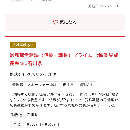
ト■ 装置全体構想設計および仕様策定■ 顧客（大手自動車メーカー
更新日 2026.08.01
等）との技術折衝・仕様打合せ■ 外注設計先の管理および技術レ
ビュー■ 新規装置開発プロジェクトの推進（旋盤対応
「ARUMCODE2」、研磨対応「ARUMCODE3」含む）■ 機械・
気になる
電気・ソフト横断の技術統合マネジメント■ 設計標準化、ドキュ
メント整備、開発フロー構築【魅力】■世界初の製造
AI「ARUMCODE」を開発し、属人化・人手不足という製造業の
根本課題に挑戦している企業です■スギノマシンと共同で開発した
入社実績あり
完全自動切削加工機「TTMC」を2024年より量産開始し、AI×装
置の融合領域へ事業拡大中今後はアメリカ・インドを含む海外市
総務部労務課（係長・課長）プライム上場/業界成
場への本格進出を視野に入れています。■中期的にIPO（上場）を
長率№1石川県
視野に入れた経営体制構築中。■WLB充実：年間休日140日、残業
ほぼなし。一部リモートワーク可、高速通勤可能【配属先情報】
株式会社クスリのアオキ
ハード開発グループ【 プロダクト概要】■ARUMCODEとは多品
種少量生産の精密加工現場において、加工工程の自動プログラミ
管理職・マネージャー経験
正社員
転勤なし
ングを可能にした製造業向けAIソリューション。図面1枚あたり1
～2時間かかっていた作業をAIで3分に短縮。見積・指示書・NCコ
【期待する役割】現在アルバイト含め、年間約6,000?の?社?続き
ードまで自動生成。2022年「CEATEC AWARD デジタル大臣
を?っている状態です。組織が拡?する中で、労務基盤の再構築や
賞」「起業家万博 総務大臣賞」などを受賞。■ TTMCとは
業務改善が求められます。拡?する同社を労務からサポートいただ
ARUMCODEを頭脳に搭載し、CADデータ読み込みだけで切削加
きます。北陸最?規模のドラッグストアである当社において、本社
工の12工程を完全自動化した次世代加工機。・スギノマシンの5軸
勤務地
石川県
での労務業務全般をお任せいたします。【職務内容】■給与計算、
マシニングセンタをベースに、AIによる工程設計・工具管理・部
社会保険、勤怠管理の各種?続き・処理■パートアルバイト、新
品発注・補正入力までを全自動化。2024年に量産開始、2030年
年収
650万円～850万円
卒・中途社員の入社手続き■各種?事関連資料作成■組織のマネジメ