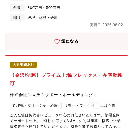
や海外子会社管理、新規事業支援など、幅広い領域で専門性を高
年収
380万円～500万円
めていただけます。■経理・会計の知識や経験を活かしながら、キ
ャリアの幅を広げたい方におすすめのポジションです。＜このポ
職種
経理・財務・会計
ジションの魅力＞◎ 各業務には主担当・副担当を配置しており、
更新日 2026.06.02
チームで協力しながら業務を進めています◎ ジョブローテーショ
ンを通じて、連結会計や海外子会社管理など高度な経理業務にも
挑戦できます◎ 新規事業支援に携わる機会もあり、事業成長を支
気になる
えるやりがいを実感できます◎ 経理としての専門性を高めなが
ら、中長期的なキャリア形成が可能です◎年間休日126日/完全週
休2日制/出社・在宅のハイブリッド勤務可能/フレックスタイム利
用可（部門規定有）
入社実績あり
【金沢/法務】プライム上場/フレックス・在宅勤務
可
株式会社システムサポートホールディングス
管理職・マネージャー経験
リモートワーク可
上場企業
ご入社後は契約書レビューを中心にお任せいたします。部署全体
でサポートの上、ご経験に応じてM&A、知的財産等、幅広い企業
法務業務を担当していただきます。成長企業で法務としてのキャ
リアを伸ばせます。【具体的には】■契約書作成・レビュー業務