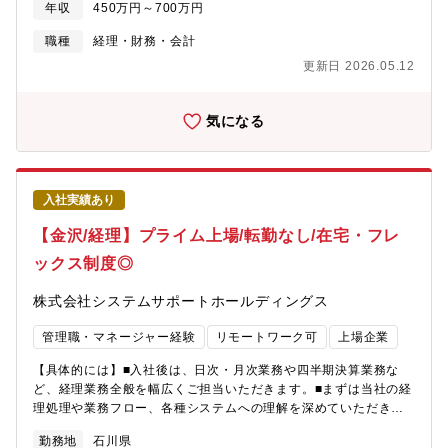
年収
450万円～700万円
「ARUMCODE3」などラインナップを増やしていくための製品開
の活躍を期待しております。【具体的には】■会議資料の作成、デ
発を行っています。また会社としてイグジットを目的とした企業
ータ集計■KPIモニタリング■予実管理■経営会議の運営（スケジュ
職種
経理・財務・会計
ではなく、今後、100年企業、200年企業になっていくための経営
ール調整、ファシリテート、会議体の論点設計など）≪本ポジシ
更新日 2026.05.12
を目指しています。同社の技術やコア業務（ソフトウェア・開発
ョンの魅力≫◎数値管理や資料作成に留まらず、事業課題の整
業務）に集中し、製造はパートナー会社に委託しています。その
理、施策推進、経営会議への接続まで一連で担えます。◎各部門
ため年間休日140日、残業もほぼ0（定時退社）という働き方を行
と向き合いながら、会社全体の動きを俯瞰し、判断材料を形にす
気になる
いながら、超高収益も実現しています。
る役割のため、経営に近い実務経験を積むことができます。◎分
析だけでなく調整と推進まで関わりたい方にとって、経験を広く
活かせる環境です。
入社実績あり
【金沢/経理】プライム上場/転勤なし/在宅・フレ
ックス制度◎
株式会社システムサポートホールディングス
管理職・マネージャー経験
リモートワーク可
上場企業
【具体的には】■入社後は、日次・月次業務や四半期決算業務な
ど、経理業務全般を幅広くご担当いただきます。■まずは当社の経
理処理や業務フロー、各種システムへの理解を深めていただきな
がら、着実に業務を習得していただきます。■その後は、ご経験や
勤務地
石川県
スキル、ご希望に応じてジョブローテーションを実施。連結決算