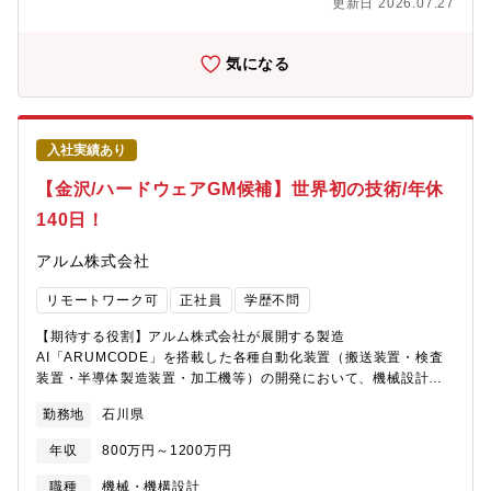
更新日 2026.07.27
もございます。※総合職での採用（転勤有）のため、経理部門に
固定的に勤務とは限らず、別部門で経理の経験・スキルを生かし
幅広く活躍するチャンスが有ります。【募集背景】■経理業務の高
気になる
度化によるグループ全体での体制強化の為、増員募集。【組織構
成】■本社経理部：本社経理部は36名（50代2名、40代7名、30代
17名、20代以下10名） 経理グループ（単体/連結決算・管理会
計・税務など）と財務グループなど機能が分かれております。■支
入社実績あり
店・工場経理：拠点によって人数は変わりますが、管理職1名＋メ
ンバー２～４名程度のイメージです。※面談等を通じて伺った希
【金沢/ハードウェアGM候補】世界初の技術/年休
望勤務地については、選考の中で考慮いたします。適性と組織状
140日！
況により、本社／支店(全国8か所)／工場(6か所)、グループ会社の
いずれかの打診をさせていただく可能性がございます。【キャリ
アルム株式会社
アパス】総合職採用の為、上記をローテーションいただきながら
経験を積んでいただき、経理のスキルを高め、マネージャーを目
リモートワーク可
正社員
学歴不問
指していただくことなどを想定しております。また、適性や組織
最適化に応じて、異動や配置転換が行われる場合があり、幅広い
【期待する役割】アルム株式会社が展開する製造
経験を積むことも可能です。【就業環境】■フレックスや在宅勤務
AI「ARUMCODE」を搭載した各種自動化装置（搬送装置・検査
制度も有り、働きやすい環境が整っております。リモートワーク
装置・半導体製造装置・加工機等）の開発において、機械設計・
は、本社の場合、規程で定める回数制限内で実施可能となってお
電気設計の両部門を統括するハード開発責任者としてご活躍いた
ります（週2回まで）【教育制度・資格補助】■即戦力としてご活
勤務地
石川県
だきます。材料投入から製品完成までをフルオートメーション化
躍頂きたいため、基本的にはOJT中心となりますが、スキルアッ
するパッケージ装置の構想段階から量産立ち上げまでをリード
プのための通信教育制度、語学研修が整備されています。また経
年収
800万円～1200万円
し、設計品質・開発スピード・組織体制の強化を推進いただきま
理部門教育にも力を入れています。
す。【業務内容】■ 機械設計・電気設計チームの統括マネジメン
職種
機械・機構設計