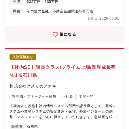
年収
635万円～635万円
品発注・補正入力までを全自動化。2024年に量産開始、2030年
を行っています。【雇用形態】正社員：定年63歳 ※再雇用有
までに250台販売を目指し、米国・インド市場へ展開予定。
（65歳まで）
職種
その他の金融・不動産金融関連の専門職
更新日 2026.06.01
気になる
入社実績あり
【社内SE】課長クラス/プライム上場/業界成長率
№1※石川県
株式会社クスリのアオキ
管理職・マネージャー経験
正社員
学歴不問
【期待する役割】社内情報システム部門の課長職として、基幹シ
ステムや業務システムの安定運用・保守、外部ベンダーとの調
整・マネジメントを中心に担当していただきます。急成長を続け
る当社において、ITシステムの安定稼働を確保しつつ、店舗・本
勤務地
石川県
部の業務効率化に貢献していただくポジションです。【職務内