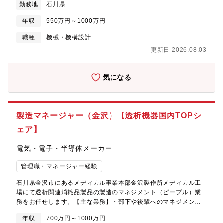
勤務地
石川県
おり、大手自動車メーカーとのプロジェクトも進行中です。本ポ
ジションでは、1機種を一貫して担当いただくスタイルを採用して
年収
550万円～1000万円
おり、構想設計から詳細設計、立ち上げまで一連の工程に深く関
わっていただきます。また、製造は外部パートナーへ委託してい
職種
機械・機構設計
るため、設計者として外部委託先と連携しながら製品品質を作り
更新日 2026.08.03
込む役割も担っていただきます。現在は切削加工領域を中心に実
績を積み上げておりますが、今後は旋盤加工など複雑形状への対
応も見据え、装置開発のさらなる高度化を進めていきます。【業
気になる
務内容】■機械加工装置（旋盤、フライス盤、マシニングセンタ
等）の設計・開発・顧客要求や生産要件に基づいた装置コンセプ
トの立案および基本設計・機械構造設計（強度・剛性・熱変位を
考慮した設計）および3D-CADを用いた詳細設計・主軸、送り機
製造マネージャー（金沢）【透析機器国内TOPシ
構、治具設計など加工精度・生産性向上を意識した機構設計・試
ェア】
作機の組立立会い、性能評価および課題抽出～改良設計までの一
連の開発業務■外注設計の監理・外注設計会社への仕様提示および
電気・電子・半導体メーカー
設計指示・図面レビュー、進捗管理、品質・コスト・納期のコン
トロール・設計意図のすり合わせおよび技術的課題の解決支援■顧
管理職・マネージャー経験
客との仕様打ち合わせ・顧客の加工要件（精度、タクト、ワーク
特性等）のヒアリング・最適な装置仕様の提案および技術的な折
石川県金沢市にあるメディカル事業本部金沢製作所メディカル工
衝・仕様書作成、見積支援、導入後の技術フォロー■新規装置の設
場にて透析関連消耗品製品の製造のマネジメント（ピープル）業
計開発・新工法・新加工ニーズに対応した装置の企画・開発・既
務をお任せします。【主な業務】・部下や後輩へのマネジメント
存装置の高度化（自動化、省人化、高精度化）に向けた技術開
（育成・指導）・工場全体の運営企画・設計⇒製造への設計移管
発・要素技術の検証（新機構、新素材、新制御技術など）・開発
年収
700万円～1000万円
業務・設計側および製造側とのすり合わせ・設計変更対応・品質