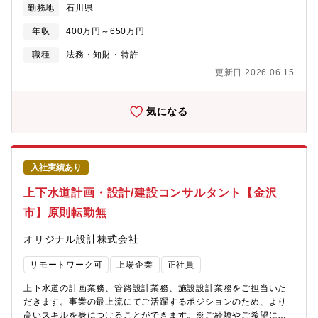
勤務地
石川県
(NDA、業務委託契約、ライセンス契約など)■M&A案件のサポー
ト ■労務関係の法務サポート■知的財産関連業務（商標管理、特
年収
400万円～650万円
許戦略検討など）■その他、企業法務全般 ※取り扱い契約書言
語：和文9割、英文1割【組織体制】法務部4名（部長1名、メンバ
職種
法務・知財・特許
ー3名）法務部は4名体制で、グループ全体の法務業務を担当して
更新日 2026.06.15
います。少人数のため特定業務に限定されず企業法務全般を幅広
く経験できる環境です≪本ポジションの魅力≫◎成長企業でのキ
ャリア構築：プライム市場上場企業で、右肩上がりの成長IT企業
気になる
でご経験に応じて新たな挑戦に取り組む機会が豊富にあります。
◎充実した教育・サポート体制：入社後は経験に応じて段階的に
業務を任せていきます。定例ミーティングでの情報共有や先輩社
員のサポートがあり、孤独に悩むことなく成長できる環境◎幅広
入社実績あり
い企業法務業務を経験できる環境：少人数体制のため、契約書レ
ビューだけでなく、M&A、知的財産などゼネラリストとして総合
上下水道計画・設計/建設コンサルタント【金沢
的なスキルを身につけることが可能です。◎経営層との距離の近
市】原則転勤無
さ：フラットな組織風土で、経営層との距離が近く、重要な経営
判断に法務の視点から関わることができます。◎柔軟な働き方：
オリジナル設計株式会社
コアタイムなしのフルフレックス制度や在宅勤務など、ワークラ
イフバランスを重視しながら働くことができます。月に1回程度の
リモートワーク可
上場企業
正社員
出社や定例オンラインミーティングで、チームとのコミュニケー
ションもしっかり確保しています。
上下水道の計画業務、管路設計業務、施設設計業務をご担当いた
だきます。事業の最上流にてご活躍するポジションのため、より
高いスキルを身につけることができます。※ご経験やご希望に応