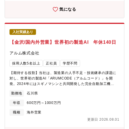
気になる
入社実績あり
【金沢/国内外営業】世界初の製造AI 年休140日
アルム株式会社
採用人数5名以上
正社員
学歴不問
【期待する役割】当社は、製造業の人手不足・技術継承の課題に
対し、世界初の製造AI「ARUMCODE（アルムコード）」を開
発。2024年にはスギノマシンと共同開発した完全自動加工機
「TTMC」の量産を開始し、製造現場の変革に挑んでいます。本ポ
勤務地
石川県
ジションでは、国内外の法人顧客に対する営業活動や販促支援業
務をお任せします。【職務内容】■製造業向けソリューション（AI
年収
600万円～1000万円
ソフトウェア／自動加工装置）の営業活動（国内・海外）■展示会
出展、セミナー、販促企画の準備・実施■海外パートナーや代理店
職種
海外営業
との連携、販売支援（メール・Web会議・資料作成など）■市場ニ
更新日 2026.08.01
ーズの収集・分析、顧客との技術折衝（開発部門と連携）■製品紹
介資料や提案資料の作成（英語・日本語）■将来的な海外出張・出