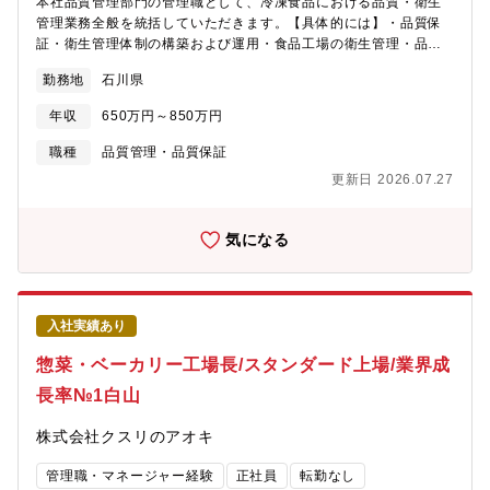
本社品質管理部門の管理職として、冷凍食品における品質・衛生
管理業務全般を統括していただきます。【具体的には】・品質保
証・衛生管理体制の構築および運用・食品工場の衛生管理・品質
管理に関する指導・改善・HACCP等の品質・衛生基準の運用・改
勤務地
石川県
善・品質監査・内部監査・是正対応・クレーム・品質トラブル発
生時の原因分析および再発防止策の立案・法令・食品表示・各種
年収
650万円～850万円
規格への対応・関係部署・工場との連携・品質改善活動の推進・
部門メンバーのマネジメント・育成
職種
品質管理・品質保証
更新日 2026.07.27
気になる
入社実績あり
惣菜・ベーカリー工場長/スタンダード上場/業界成
長率№1白山
株式会社クスリのアオキ
管理職・マネージャー経験
正社員
転勤なし