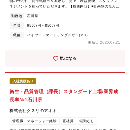
物の仕入れ・商品戦略の立案から、売上・利益管理、スタッフマ
ネジメントを担っていただきます。【職務内容】■青果物の仕入
れ・交渉（国内外サプライヤーとの取引）■青果部門の売上・利益
勤務地
石川県
管理（担当規模：100億円クラス）■販売戦略の企画立案■鮮度管
理基準の策定と運用徹底■部門スタッフの教育・マネジメント【当
年収
650万円～850万円
社の魅力】■事業拡大期のため様々な職務とポストがございます。
■成果に応じた納得感のある公正な評価制度を採用。■働きやすさ
職種
バイヤー・マーチャンダイザー(MD)
とやりがい、その両立を実現できる働き方をご用意。3つの総合職
更新日 2026.07.21
区分から自分に最適な働き方を選択できます。総合職区分は毎年
変更の申請が可能なためその時々のライフスタイルに合った働き
方が可能。
気になる
入社実績あり
衛生・品質管理（課長）スタンダード上場/業界成
長率№1石川県
株式会社クスリのアオキ
管理職・マネージャー経験
正社員
転勤なし