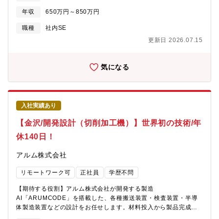
容】■基幹システム（受発注、在庫、会計等）の運用・保守管理■
年収
650万円～850万円
社内ユーザーからの問い合わせ対応、障害一次対応のマネジメン
ト■外部ベンダーの選定、契約管理、進捗・品質管理■システム改
職種
社内SE
善・改修に関する要件定義、ベンダー調整■運用ルールやマニュア
更新日 2026.07.15
ルの策定・標準化推進■セキュリティ対策の立案・実行■ネットワ
ーク・サーバ（オンプレ、クラウド）の構築・運用■ ヘルプデス
ク・トラブルシューティング（二次対応）■チームメンバーのマネ
気になる
ジメント（教育・評価含む）【当社の魅力】■事業拡大期のため
様々な職務とポストがございます。■成果に応じた納得感のある公
正な評価制度を採用。■働きやすさとやりがい、その両立を実現で
きる働き方をご用意。3つの総合職区分から自分に最適な働き方を
入社実績あり
選択できます。総合職区分は毎年変更の申請が可能なためその
時々のライフスタイルに合った働き方が可能。
【金沢/開発設計（切削加工機）】世界初の技術/年
休140日！
アルム株式会社
リモートワーク可
正社員
学歴不問
【期待する役割】アルム株式会社が開発する製造
AI「ARUMCODE」を搭載した、各種搬送装置・検査装置・半導
体製造装置などの設計をお任せします。材料投入から製品完成ま
でをフルオートメーション化するパッケージ装置の開発を進めて