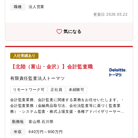
きます。■既存・新規ともに、販売店の開拓や自社商品取り扱い拡
職種
法人営業
大に向けた活動、SIerとの連携・技術支援などの活動が加わりま
更新日 2026.05.22
す。■顧客訪問面談を基本とし、状況に応じてリモート技術を活用
し、当社および商品の技術・付加価値を売り込みます。※取扱商
材…「高品質」「高性能」「高付加価値」をモットーに、使いや
気になる
すさを考慮したうえで最新技術を駆使して開発された同社の商品
を取り扱います。（ハンドリングロボット、協働ロボット、デル
タロボット、塗装ロボット、パレタイジングロボット 等）【補
足】「壊れない。壊れる前に知らせる、壊れてもすぐ直せる。」
入社実績あり
という開発方針のもと、信頼性の高さで世界中の工場の稼働率向
上を目指す商品を販売します。（マテリアルハンドリング、スポ
【北陸（富山・金沢）】会計監査職
ット溶接、アーク溶接、レーザ溶接・切断、加工・組立、塗装、
検査など、さまざまな分野で使用されるロボット商品です。）■入
有限責任監査法人トーマツ
社後の教育体制：入社後、ロボットの基本操作をアカデミにて受
講いただき、基本的な業務研修を実施します。研修や日々の業務
リモートワーク可
正社員
未経験可
を通じて、基本的な知識等を身に付けていきます。
会計監査業務、会計監査に関連する業務をお任せいたします。・
会計監査業務（金融商品取引法、会社法監査等に基づく監査業
務）・システム監査・株式上場支援・各種アドバイザリーサービ
ス 【その他】勤務地から、公共交通機関で100km圏内での居住を
勤務地
富山県 石川県
お願いしています 【募集背景】増員＆欠員補充
年収
640万円～900万円