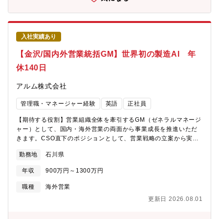
成：給与課は8名で構成されており、課長以下7名のメンバーが在
メイン: ゲームだけでなく、動画配信やアニメ、漫画、同人、グ
籍をしています。■ポジションの特長：・現状給与計算、社会保険
ッズ、パチンコなど、DMMグループの多様なリソースを活用した
周りの業務はすべて内製で進めていますが、将来的にアウトソー
メディアミックス展開が可能3.挑戦を歓迎する文化 既存の成功
シング化や業務効率化を進めていく予定です。・借り上げ、社宅
モデルに縛られず、ニッチで尖ったコンテンツに積極的に投資す
入社実績あり
制度も充実しており、Ｕターン、Ｉターン希望の方も歓迎です。■
る風土
キャリアパス：給与計算のスペシャリスト、人事領域のゼネラリ
【金沢/国内外営業統括GM】世界初の製造AI 年
スト双方目指せる環境です。■就業環境：土日祝休み、残業は30時
休140日
間程度で繁忙期でも45時間を超えることはございません。また、
所定労働時間が7.5時間のため残業時間が多くなっている形です。
アルム株式会社
在宅勤務に関しては基本出社ベースですが、ご状況に応じて相談
可能な環境です。
管理職・マネージャー経験
英語
正社員
【期待する役割】営業組織全体を牽引するGM（ゼネラルマネージ
ャー）として、国内・海外営業の両面から事業成長を推進いただ
きます。CSO直下のポジションとして、営業戦略の立案から実
行、組織マネジメントまで幅広く担っていただき、プレイングマ
勤務地
石川県
ネージャーとして自ら顧客折衝にも関与いただくことを期待して
います。また、営業メンバー7名のマネジメントを通じて、組織力
年収
900万円～1300万円
強化・売上拡大・グローバル展開推進に貢献いただきます。経営
層に近い立場で意思決定に関わりながら、事業成長をダイレクト
職種
海外営業
に実感できるポジションです。【職務内容】■国内・海外営業戦略
更新日 2026.08.01
の立案および実行■営業組織（7名）のマネジメント・育成・KPI
管理■既存顧客との関係強化および新規顧客開拓■海外市場におけ