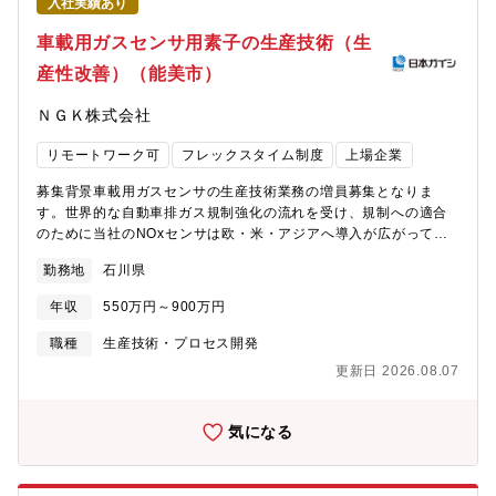
入社実績あり
車載用ガスセンサ用素子の生産技術（生
産性改善）（能美市）
ＮＧＫ株式会社
リモートワーク可
フレックスタイム制度
上場企業
募集背景車載用ガスセンサの生産技術業務の増員募集となりま
す。世界的な自動車排ガス規制強化の流れを受け、規制への適合
のために当社のNOxセンサは欧・米・アジアへ導入が広がってい
ます。当社のNOxセンサは応答性・精度に優れていることから、
勤務地
石川県
自動車メーカーからの引合いも多く、NOxセンサ市場において世
界シェアNo.1を誇ります。排ガス規制が強化されていく中で新た
年収
550万円～900万円
な機能を持ったセンサの需要が高まっています。センサの心臓部
にあたるジルコニア素子*の新規品番を、主力工場である石川工場
職種
生産技術・プロセス開発
でより効率的に製造するための工程改善を目的とした募集となり
更新日 2026.08.07
ます。*ジルコニアセラミック製で厚膜技術を駆使して生産職務の
特色世界シェアNo.1製品の工程改善に携わることができます。世
界中の自動車メーカーを相手に、技術力で勝負できる環境であ
気になる
り、責任とやりがいを感じられる職務です。事業の継続的な発展
に資する製品を製造する主力工場において工程改善を主導するこ
とで、生産技術の第一線で活躍できます。業務の詳細車載用ガス