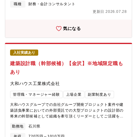
職種
財務・会計コンサルタント
更新日 2026.07.28
気になる
入社実績あり
建築設計職（幹部候補）【金沢】※地域限定職も
あり
大和ハウス工業株式会社
管理職・マネージャー経験
上場企業
副業制度あり
大和ハウスグループでの自社グループ開発プロジェクト案件や建
築請負事業においての外部受託での大型プロジェクトの設計部の
将来の幹部候補として組織を牽引頂くリーダーとしてご活躍を頂
きます。【具体的な業務】商業施設、オフィスビル、物流施設、
勤務地
石川県
データセンター、医療・介護施設、工場、ロードサイド店舗など
の意匠設計、設計監理をご担当頂きます。※専門アセットではな
年収
720万円～1010万円