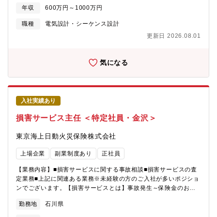
装置立ち上げ支援などをご担当いただきます。AI・ソフトウェア
年収
600万円～1000万円
との連携を前提とした設計となるため、従来の装置開発とは異な
る視点での提案力も求められます。【職務内容】■自社製品
職種
電気設計・シーケンス設計
（TTMCなど）の電気設計（制御盤、配線、I/Oレイアウト等）
更新日 2026.08.01
■PLCを用いた制御設計（主に三菱・キーエンス・オムロン等）■
装置に組み込まれるセンサー、アクチュエータ、モーターの選定
と配線設計■開発部門（ソフトウェア・機械）との協働による全体
気になる
仕様検討■据付・試運転時の技術サポート（社内またはユーザー
先）【魅力】■世界初の製造AI「ARUMCODE」を開発し、属人
化・人手不足という製造業の根本課題に挑戦している企業です■ス
ギノマシンと共同で開発した完全自動切削加工機「TTMC」を
入社実績あり
2024年より量産開始し、AI×装置の融合領域へ事業拡大中今後は
アメリカ・インドを含む海外市場への本格進出を視野に入れてい
損害サービス主任 ＜特定社員・金沢＞
ます。■中期的にIPO（上場）を視野に入れた経営体制構築中。
■WLB充実：年間休日140日、残業ほぼなし。一部リモートワーク
東京海上日動火災保険株式会社
可、高速通勤可能【 プロダクト概要】■ARUMCODEとは多品種
少量生産の精密加工現場において、加工工程の自動プログラミン
上場企業
副業制度あり
正社員
グを可能にした製造業向けAIソリューション。図面1枚あたり1～2
時間かかっていた作業をAIで3分に短縮。見積・指示書・NCコー
【業務内容】■損害サービスに関する事故相談■損害サービスの査
ドまで自動生成。2022年「CEATEC AWARD デジタル大臣賞」
定業務■上記に関連ある業務※未経験の方のご入社が多いポジショ
「起業家万博 総務大臣賞」などを受賞。■ TTMCとは
ンでございます。【損害サービスとは】事故発生～保険金のお支
ARUMCODEを頭脳に搭載し、CADデータ読み込みだけで切削加
払いまでを担当します。お客様が万が一の事故にあわれた際に、
勤務地
石川県
工の12工程を完全自動化した次世代加工機。・スギノマシンの5軸
「高い専門性を発揮しながらお客様に安心と安全をお届けする」
マシニングセンタをベースに、AIによる工程設計・工具管理・部
という高品質の損害サービスをご提供するため、様々な取り組み