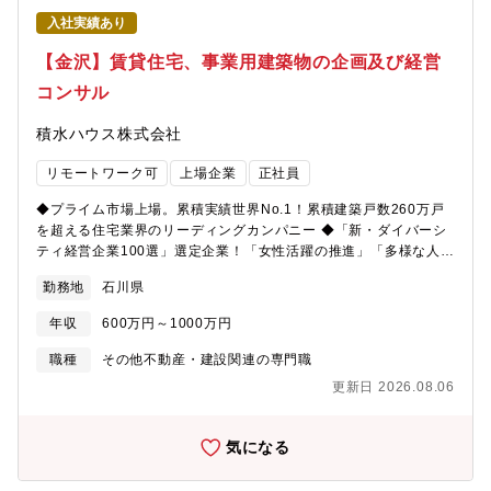
センサ（ジルコニア素子）の量産立上げ・生産性改善・品質向上
入社実績あり
業務（1）設備改造および量産工程の立上げ・条件最適化（2）タ
クト短縮・歩留改善等による生産性向上および能力増強（3）品質
【金沢】賃貸住宅、事業用建築物の企画及び経営
向上に向けた工程標準化・管理手法の改善【求める人物像】量産
コンサル
品の工程改善業務において、関連部門と連携しながら、主体的に
業務を進めることのできる人材を求めています。・既存の条件や
積水ハウス株式会社
ルールを疑い、あるべき姿を追求できる方・周りを巻き込み、一
丸となって目標を達成することにやりがいを感じる方・前向き
リモートワーク可
上場企業
正社員
で、戦略的・論理的思考ができる方【活かせるスキル】・設備立
上（計画立案～試運転～量産安定化）の実務経験・製造業におけ
◆プライム市場上場。累積実績世界No.1！累積建築戸数260万戸
る工程設計・工程管理の経験・統計的手法を用いた品質管理・改
を超える住宅業界のリーディングカンパニー ◆「新・ダイバーシ
善業務の経験・自動車関連部品における品質管理・改善手法の知
ティ経営企業100選」選定企業！「女性活躍の推進」「多様な人財
識・各種セラミックプロセスの知識（原料調合～焼成）・セラミ
の活躍」「多様な働き方の推進」【募集背景】事業拡大に向けた
ック評価技術の知識（固体化学、有機化学、電気化学、触媒反
勤務地
石川県
増員募集【業務内容】賃貸住宅を主に、お客様に合わせて様々な
応、材料強度 等）【身につくスキル】・設備立上におけるプロジ
土地活用を提案する不動産経営コンサルタントをお任せします。
ェクト管理・推進能力・設備立上（条件出し～量産安定化）に必
年収
600万円～1000万円
主として賃貸住宅シャーメゾンを販売する支店の営業担当とし
要な工程設計・改善力・統計的手法に基づく品質管理・データ解
て、賃貸住宅だけでなく医療・介護・福祉関連施設や保育所な
職種
その他不動産・建設関連の専門職
析力（ビッグデータ活用含む）・IE（インダストリアルエンジニ
ど、様々なメニューからお客様のニーズに合わせた最適な土地活
アリング）を活用した生産性改善手法・車載用ガスセンサおよび
更新日 2026.08.06
用を提案いただきます。お客様は地主様など個人の方から企業や
電子部品製造プロセスに関する専門知識・品質マネジメントシス
大学など法人まで多岐に渡ります。主な業務：・引合活動(お客様
テムに関する理解・運用力【配属先部署】エンバイロメント事業
探し)：訪問営業(エリアワークや電話営業等)、ルート営業(不動産
気になる
本部 センサ事業部 生産技術2部【職場の雰囲気】製造現場の近
会社や金融機関等)を行い新規開拓いただきます。・請負契約：契
くにあって、技術力・問題解決力により高難度案件の改善を行う
約までに、マーケット分析、役所調査、権利関係の調査、事業収
技術集団です。少人数ながら各々が得意とする分野を持ち、協力