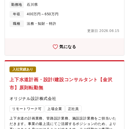
リアを伸ばせます。【具体的には】■契約書作成・レビュー業務
勤務地
石川県
(NDA、業務委託契約、ライセンス契約など)■M&A案件のサポー
ト ■労務関係の法務サポート■知的財産関連業務（商標管理、特
年収
400万円～650万円
許戦略検討など）■その他、企業法務全般 ※取り扱い契約書言
語：和文9割、英文1割【組織体制】法務部4名（部長1名、メンバ
職種
法務・知財・特許
ー3名）法務部は4名体制で、グループ全体の法務業務を担当して
更新日 2026.06.15
います。少人数のため特定業務に限定されず企業法務全般を幅広
く経験できる環境です≪本ポジションの魅力≫◎成長企業でのキ
ャリア構築：プライム市場上場企業で、右肩上がりの成長IT企業
気になる
でご経験に応じて新たな挑戦に取り組む機会が豊富にあります。
◎充実した教育・サポート体制：入社後は経験に応じて段階的に
業務を任せていきます。定例ミーティングでの情報共有や先輩社
員のサポートがあり、孤独に悩むことなく成長できる環境◎幅広
入社実績あり
い企業法務業務を経験できる環境：少人数体制のため、契約書レ
ビューだけでなく、M&A、知的財産などゼネラリストとして総合
上下水道計画・設計/建設コンサルタント【金沢
的なスキルを身につけることが可能です。◎経営層との距離の近
市】原則転勤無
さ：フラットな組織風土で、経営層との距離が近く、重要な経営
判断に法務の視点から関わることができます。◎柔軟な働き方：
オリジナル設計株式会社
コアタイムなしのフルフレックス制度や在宅勤務など、ワークラ
イフバランスを重視しながら働くことができます。月に1回程度の
リモートワーク可
上場企業
正社員
出社や定例オンラインミーティングで、チームとのコミュニケー
ションもしっかり確保しています。
上下水道の計画業務、管路設計業務、施設設計業務をご担当いた
だきます。事業の最上流にてご活躍するポジションのため、より