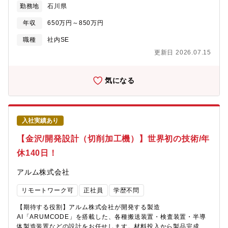
勤務地
石川県
部の業務効率化に貢献していただくポジションです。【職務内
容】■基幹システム（受発注、在庫、会計等）の運用・保守管理■
年収
650万円～850万円
社内ユーザーからの問い合わせ対応、障害一次対応のマネジメン
ト■外部ベンダーの選定、契約管理、進捗・品質管理■システム改
職種
社内SE
善・改修に関する要件定義、ベンダー調整■運用ルールやマニュア
更新日 2026.07.15
ルの策定・標準化推進■セキュリティ対策の立案・実行■ネットワ
ーク・サーバ（オンプレ、クラウド）の構築・運用■ ヘルプデス
ク・トラブルシューティング（二次対応）■チームメンバーのマネ
気になる
ジメント（教育・評価含む）【当社の魅力】■事業拡大期のため
様々な職務とポストがございます。■成果に応じた納得感のある公
正な評価制度を採用。■働きやすさとやりがい、その両立を実現で
きる働き方をご用意。3つの総合職区分から自分に最適な働き方を
入社実績あり
選択できます。総合職区分は毎年変更の申請が可能なためその
時々のライフスタイルに合った働き方が可能。
【金沢/開発設計（切削加工機）】世界初の技術/年
休140日！
アルム株式会社
リモートワーク可
正社員
学歴不問
【期待する役割】アルム株式会社が開発する製造
AI「ARUMCODE」を搭載した、各種搬送装置・検査装置・半導
体製造装置などの設計をお任せします。材料投入から製品完成ま