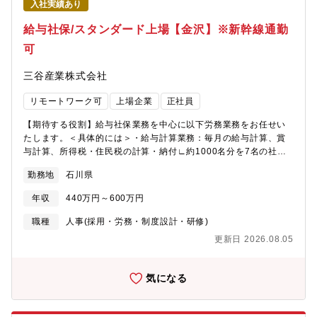
入社実績あり
なる開拓や、既存ユーザーの継続とLTV向上、新規事業領域への挑
戦など、まだまだ課題と伸び代を有しております。また、新規事
給与社保/スタンダード上場【金沢】※新幹線通勤
業として2020年7月には中華圏、欧米圏をターゲットとした海外
可
ゲームプラットフォームを立ち上げており、今後海外市場での認
知拡大や新規ユーザー獲得をより強めていきたいと考えておりま
三谷産業株式会社
す。※HP：https://dmmgames.co.jp/【部署について】CEO室
は、EXNOAの中長期的な成長を創ることをミッションとしてお
リモートワーク可
上場企業
正社員
り、既存事業のグロースや組織力強化に加え、外部アライアンス
や、新しい収益の柱となるビジネスの創出等にも注力していま
【期待する役割】給与社保業務を中心に以下労務業務をお任せい
す。CEO直下で、オリジナルIPの企画やコンテンツ投資、国内外
たします。＜具体的には＞・給与計算業務：毎月の給与計算、賞
新規パートナーの開拓、事業買収など、守備範囲を限定すること
与計算、所得税・住民税の計算・納付∟約1000名分を7名の社員
なく、活動しております。これまでのご自身のご経験・スキル・
で担当・社会保険関連業務：健康保険、厚生年金、雇用保険の手
ご人脈などの強みと、弊社がこれまで培ってきた強みを掛け合わ
勤務地
石川県
続き・年末調整：従業員の年末調整業務および関連書類の作成・
せ、新たな価値を生み出していただくことをミッションとしてお
手当・控除の管理：各種手当や控除項目の確認・調整・問い合わ
ります。これまでDMM GAMESは、多種多様なジャンルのゲーム
年収
440万円～600万円
せ対応：給与や諸申請に関する質問・相談対応・給与・社会保
を提供し、熱狂的なファンコミュニティを築いてきました。私た
険・税務関連の会計処理・人件費に関する各種資料作成・出向契
職種
人事(採用・労務・制度設計・研修)
ちはこの成功に甘んじることなく、次の10年で更なる飛躍的な成
約にもとづく請求関連業務・法令・規程対応業務■入社後の流れ：
長を目指したいと考えています。このミッションを共に成し遂げ
更新日 2026.08.05
同社・グループ会社の給与計算業務をメインで担当いただき、
るための仲間を募集いたします。＜弊社で事業推進する魅力＞1.
徐々に業務範囲を広げていただく予定です。■研修体制：安心の就
スピーディーな意思決定: 大手・上場企業とは異なり、経営層と
業体制を敷いており、主に課長がＯＪＴを担当予定です。■組織構
気になる
の距離が近く、アイデアを迅速に形にできる環境2.多様な事業ド
成：給与課は8名で構成されており、課長以下7名のメンバーが在
メイン: ゲームだけでなく、動画配信やアニメ、漫画、同人、グ
籍をしています。■ポジションの特長：・現状給与計算、社会保険
ッズ、パチンコなど、DMMグループの多様なリソースを活用した
周りの業務はすべて内製で進めていますが、将来的にアウトソー