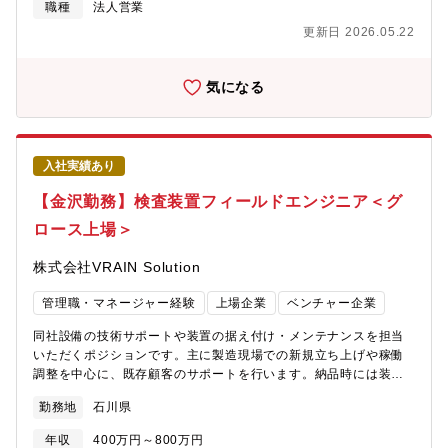
きます。■既存・新規ともに、販売店の開拓や自社商品取り扱い拡
職種
法人営業
大に向けた活動、SIerとの連携・技術支援などの活動が加わりま
更新日 2026.05.22
す。■顧客訪問面談を基本とし、状況に応じてリモート技術を活用
し、当社および商品の技術・付加価値を売り込みます。※取扱商
材…「高品質」「高性能」「高付加価値」をモットーに、使いや
気になる
すさを考慮したうえで最新技術を駆使して開発された同社の商品
を取り扱います。（ハンドリングロボット、協働ロボット、デル
タロボット、塗装ロボット、パレタイジングロボット 等）【補
足】「壊れない。壊れる前に知らせる、壊れてもすぐ直せる。」
入社実績あり
という開発方針のもと、信頼性の高さで世界中の工場の稼働率向
上を目指す商品を販売します。（マテリアルハンドリング、スポ
【金沢勤務】検査装置フィールドエンジニア＜グ
ット溶接、アーク溶接、レーザ溶接・切断、加工・組立、塗装、
ロース上場＞
検査など、さまざまな分野で使用されるロボット商品です。）■入
社後の教育体制：入社後、ロボットの基本操作をアカデミにて受
株式会社VRAIN Solution
講いただき、基本的な業務研修を実施します。研修や日々の業務
を通じて、基本的な知識等を身に付けていきます。
管理職・マネージャー経験
上場企業
ベンチャー企業
同社設備の技術サポートや装置の据え付け・メンテナンスを担当
いただくポジションです。主に製造現場での新規立ち上げや稼働
調整を中心に、既存顧客のサポートを行います。納品時には装置
の設置からシステム立ち上げまで一貫して携わり、製造ラインの
勤務地
石川県
稼働に直結する業務を担っていただきます。【主な業務内容】・
AI外観検査用の画像データの制作及び画像処理・アノテーション
年収
400万円～800万円