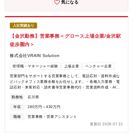
気になる
本部 センサ事業部 生産技術2部【職場の雰囲気】製造現場の近
くにあって、技術力・問題解決力により高難度案件の改善を行う
技術集団です。少人数ながら各々が得意とする分野を持ち、協力
し合うことで、日々成長を続けています。
入社実績あり
【金沢勤務】営業事務＜グロース上場企業/金沢駅
徒歩圏内＞
株式会社VRAIN Solution
管理職・マネージャー経験
上場企業
ベンチャー企業
営業部門をサポートする営業事務として、電話応対・資料作成な
どバックオフィス業務全般をお任せします。・各種入力業務・電
話応対・来客対応・請求書等営業事務代行・営業資料作成・AI学
習工程で発生する作業（データの整理、簡単な機械のテストな
勤務地
石川県
ど）※営業資料作成についてはFMTがあり、入力作業になりま
す。パワーポイントの知識がなくても大丈夫です。【魅力ポイン
年収
280万円～430万円
ト】★同社ではAIソフトウェアやハードウェアも保有していると
同時に、ベンダーフリーで顧客にカスタマイズしたライン提案を
職種
営業事務・営業アシスタント
しております。★直近の業績では前期に対して、売上高171％、純
更新日 2026.07.31
利益が508％の成長を実現しており、2024年2月にはグロース市
場に上場も果たしており、より今後の拡大が見込める事業展開を