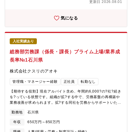
更新日 2026.08.01
等）との技術折衝・仕様打合せ■ 外注設計先の管理および技術レ
ビュー■ 新規装置開発プロジェクトの推進（旋盤対応
「ARUMCODE2」、研磨対応「ARUMCODE3」含む）■ 機械・
気になる
電気・ソフト横断の技術統合マネジメント■ 設計標準化、ドキュ
メント整備、開発フロー構築【魅力】■世界初の製造
AI「ARUMCODE」を開発し、属人化・人手不足という製造業の
根本課題に挑戦している企業です■スギノマシンと共同で開発した
入社実績あり
完全自動切削加工機「TTMC」を2024年より量産開始し、AI×装
置の融合領域へ事業拡大中今後はアメリカ・インドを含む海外市
総務部労務課（係長・課長）プライム上場/業界成
場への本格進出を視野に入れています。■中期的にIPO（上場）を
長率№1石川県
視野に入れた経営体制構築中。■WLB充実：年間休日140日、残業
ほぼなし。一部リモートワーク可、高速通勤可能【配属先情報】
株式会社クスリのアオキ
ハード開発グループ【 プロダクト概要】■ARUMCODEとは多品
種少量生産の精密加工現場において、加工工程の自動プログラミ
管理職・マネージャー経験
正社員
転勤なし
ングを可能にした製造業向けAIソリューション。図面1枚あたり1
～2時間かかっていた作業をAIで3分に短縮。見積・指示書・NCコ
【期待する役割】現在アルバイト含め、年間約6,000?の?社?続き
ードまで自動生成。2022年「CEATEC AWARD デジタル大臣
を?っている状態です。組織が拡?する中で、労務基盤の再構築や
賞」「起業家万博 総務大臣賞」などを受賞。■ TTMCとは
業務改善が求められます。拡?する同社を労務からサポートいただ
ARUMCODEを頭脳に搭載し、CADデータ読み込みだけで切削加
きます。北陸最?規模のドラッグストアである当社において、本社
工の12工程を完全自動化した次世代加工機。・スギノマシンの5軸
勤務地
石川県
での労務業務全般をお任せいたします。【職務内容】■給与計算、
マシニングセンタをベースに、AIによる工程設計・工具管理・部
社会保険、勤怠管理の各種?続き・処理■パートアルバイト、新
品発注・補正入力までを全自動化。2024年に量産開始、2030年
年収
650万円～850万円
卒・中途社員の入社手続き■各種?事関連資料作成■組織のマネジメ
までに250台販売を目指し、米国・インド市場へ展開予定。【同社
ント【当社の魅力】■事業拡大期のため様々な職務とポストがござ
職種
人事(採用・労務・制度設計・研修)