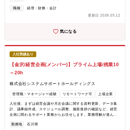
の活躍を期待しております。【具体的には】■会議資料の作成、デ
ータ集計■KPIモニタリング■予実管理■経営会議の運営（スケジュ
職種
経理・財務・会計
ール調整、ファシリテート、会議体の論点設計など）≪本ポジシ
更新日 2026.05.12
ョンの魅力≫◎数値管理や資料作成に留まらず、事業課題の整
理、施策推進、経営会議への接続まで一連で担えます。◎各部門
と向き合いながら、会社全体の動きを俯瞰し、判断材料を形にす
気になる
る役割のため、経営に近い実務経験を積むことができます。◎分
析だけでなく調整と推進まで関わりたい方にとって、経験を広く
活かせる環境です。
入社実績あり
【金沢/経営企画(メンバー)】プライム上場/残業10
～20h
株式会社システムサポートホールディングス
管理職・マネージャー経験
リモートワーク可
上場企業
入社後、まずは経営会議や月次会議に関する資料更新、データ集
計、議事録作成、スケジュール調整、施策進捗の確認など、経営
企画に関わるサポート業務からお任せします。業務理解が進んだ
後は、KPIモニタリング、予実差異の整理、部門間調整、会議資料
勤務地
石川県
作成などの実務を担っていただきます。【具体的には】■会議資料