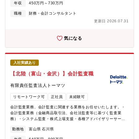
域や企業の成長課題に先回りして戦略を提言し、持続的成長を続
年収
450万円～730万円
ける企業の実例を増やし続けることで、地域の経営者・リーダー
のための戦略プラットフォームとしてともに成長していくことが
職種
財務・会計コンサルタント
リージョン＆コンサルティングの使命です。【業務内容】１．コ
更新日 2026.07.31
ンサルティング 現状把握～課題発見～対策検討～実行支援～成
果報告 ・プロジェクトメンバー選定やスケジュール調整、プロ
ジェクト進捗管理 ・クライアントとのコミュニケーションツー
気になる
ルの導入 ・現状把握：調査→経営者とのミーティング、資料提
出依頼 分析→業界や顧客、組織体制、制度な
ど ・報告会の設定、報告書作成 ・コンサルティングに関わる
契約締結などの実務 ・コンサルティング内容の記録（議事録作
入社実績あり
成等） ・継続契約のための現状分析・調査から提案（リピート
のクライアント7割）２．顧客創造 アポイント獲得～訪問～提案
【北陸（富山・金沢）】会計監査職
～クロージングを行う ・クライアントやアライアンス先からの
紹介、 専門サイトからの問合せなどからクライアント訪
有限責任監査法人トーマツ
問 ・クライアントへのインタビューから現状把握し、チームで
提案の方向性を協議 ・企画提案書を作成し、クライアントへ企
リモートワーク可
正社員
未経験可
画提案 ・既存顧客70%、新規開拓30％、主な提案サービスはコ
ンサルティング・教育３．研究会、セミナー 研究会・セミナー
会計監査業務、会計監査に関連する業務をお任せいたします。・
の企画、当日のコーディネーターなどの運営【研究会】 ・経営
会計監査業務（金融商品取引法、会社法監査等に基づく監査業
層のための学びと体験の場 ・各種研究テーマごとに定期開
務）・システム監査・株式上場支援・各種アドバイザリーサービ
催 ・時代のトレンドや社会課題などを捉えた成功企業の講演や
ス 【その他】勤務地から、公共交通機関で100km圏内での居住を
勤務地
富山県 石川県
視察から最新情報を吸収 ・同じ課題解決に取り組む参加企業と
お願いしています 【募集背景】増員＆欠員補充
の交流・情報交換を実施【セミナー】 ・年間参加者数9900人以