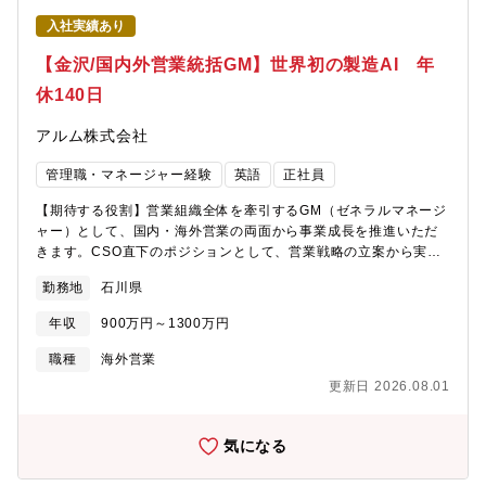
メディアミックス展開が可能3.挑戦を歓迎する文化 既存の成功
シング化や業務効率化を進めていく予定です。・借り上げ、社宅
モデルに縛られず、ニッチで尖ったコンテンツに積極的に投資す
入社実績あり
制度も充実しており、Ｕターン、Ｉターン希望の方も歓迎です。■
る風土
キャリアパス：給与計算のスペシャリスト、人事領域のゼネラリ
【金沢/国内外営業統括GM】世界初の製造AI 年
スト双方目指せる環境です。■就業環境：土日祝休み、残業は30時
休140日
間程度で繁忙期でも45時間を超えることはございません。また、
所定労働時間が7.5時間のため残業時間が多くなっている形です。
アルム株式会社
在宅勤務に関しては基本出社ベースですが、ご状況に応じて相談
可能な環境です。
管理職・マネージャー経験
英語
正社員
【期待する役割】営業組織全体を牽引するGM（ゼネラルマネージ
ャー）として、国内・海外営業の両面から事業成長を推進いただ
きます。CSO直下のポジションとして、営業戦略の立案から実
行、組織マネジメントまで幅広く担っていただき、プレイングマ
勤務地
石川県
ネージャーとして自ら顧客折衝にも関与いただくことを期待して
います。また、営業メンバー7名のマネジメントを通じて、組織力
年収
900万円～1300万円
強化・売上拡大・グローバル展開推進に貢献いただきます。経営
層に近い立場で意思決定に関わりながら、事業成長をダイレクト
職種
海外営業
に実感できるポジションです。【職務内容】■国内・海外営業戦略
更新日 2026.08.01
の立案および実行■営業組織（7名）のマネジメント・育成・KPI
管理■既存顧客との関係強化および新規顧客開拓■海外市場におけ
る販路拡大・パートナー開拓■重要顧客への提案活動および商談対
気になる
応■CSOへのレポーティングおよび経営層との連携■売上計画・予
算管理・営業オペレーション改善■営業組織全体の生産性向上施策