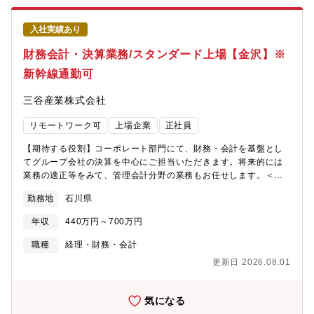
の推進【魅力】■世界初の製造AI「ARUMCODE」を開発し、属人
化・人手不足という製造業の根本課題に挑戦している企業です■ス
入社実績あり
ギノマシンと共同で開発した完全自動切削加工機「TTMC」を
2024年より量産開始し、AI×装置の融合領域へ事業拡大中今後は
財務会計・決算業務/スタンダード上場【金沢】※
アメリカ・インドを含む海外市場への本格進出を視野に入れてい
新幹線通勤可
ます。■中期的にIPO（上場）を視野に入れた経営体制構築中。
■WLB充実：年間休日140日、残業ほぼなし。県外通勤可、リモー
三谷産業株式会社
ト可、高速通勤可能【 プロダクト概要】■ARUMCODEとは多品
種少量生産の精密加工現場において、加工工程の自動プログラミ
リモートワーク可
上場企業
正社員
ングを可能にした製造業向けAIソリューション。図面1枚あたり1
～2時間かかっていた作業をAIで3分に短縮。見積・指示書・NCコ
【期待する役割】コーポレート部門にて、財務・会計を基盤とし
ードまで自動生成。2022年「CEATEC AWARD デジタル大臣
てグループ会社の決算を中心にご担当いただきます。将来的には
賞」「起業家万博 総務大臣賞」などを受賞。■ TTMCとは
業務の適正等をみて、管理会計分野の業務もお任せします。＜具
ARUMCODEを頭脳に搭載し、CADデータ読み込みだけで切削加
体的には＞グループ会社決算・会計業務■月次・四半期・年次決算
工の12工程を完全自動化した次世代加工機。・スギノマシンの5軸
勤務地
石川県
の取りまとめ（単体・連結補助）■税務申告■子会社決算内容のレ
マシニングセンタをベースに、AIによる工程設計・工具管理・部
ビュー、論点整理、修正指示■会計基準・社内ルールに基づく処理
品発注・補正入力までを全自動化。2024年に量産開始、2030年
年収
440万円～700万円
方針の整理・展開■監査法人対応（資料作成、質疑対応）【配属先
までに250台販売を目指し、米国・インド市場へ展開予定。
情報】コーポレート本部グループ会社統括部グループ会社統括課
職種
経理・財務・会計
更新日 2026.08.01
気になる