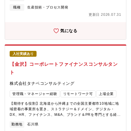
による学習によるセットアップ・製造現場での設備据え付け（撮
像の再現、AIシステムのパラメータ調整、PLCの調整等）・不具
職種
生産技術・プロセス開発
合発生時のメンテナンス対応、設備改善サポート・顧客へのAIソ
更新日 2026.07.31
フトウェアの操作説明や運用サポート【魅力ポイント】・2020年
設立のスタートアップで、設立4年目で上場を成し遂げた企業で
す！・現在は外観検査事業およびコンサルティング事業を中心に
気になる
事業拡大中で、売上高はYonY200%程度の成長や高い営業利益率
と収益性の高い事業経営を展開しており、新規顧客数も右肩上が
りに増えております！・新卒の20代前半の若手社員から50代社員
まで年齢問わず幅広い層の社員が在籍して活躍しており、ボード
入社実績あり
メンバーはキーエンス出身者や大手銀行出身者で構成され、スタ
ートアップながらも堅実な経営を推進して企業です！【勤務地補
【金沢】コーポレートファイナンスコンサルタン
足】※金沢営業所は2026年度春に開設予定、徒歩10分圏内を想定
ト
しております。※入社後は数か月東京本社で研修がございます。
株式会社タナベコンサルティング
管理職・マネージャー経験
リモートワーク可
上場企業
【期待する役割】北海道から沖縄までの全国主要都市10地域に地
域密着の事業所を置き、ストラテジー＆ドメイン、デジタル・
DX、HR、ファイナンス、M&A、ブランド＆PRを専門とする経営
コンサルタントが常駐しております。時には金融機関や自治体と
勤務地
石川県
も連携しながら、地域における貢献体制を具現化しています。地