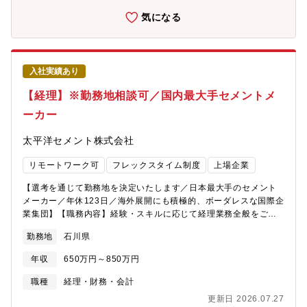
しております！ ※売上総利益率80％以上★日本の製造業のデフ
気になる
ァクトスタンダードを本気で創りにいっている企業であり、日本
経済の競争力の向上へ直接的に寄与することにつながるため、社
会貢献性も含めた事業への誇りを持つことができます！【魅力ポ
イント】・2020年設立のスタートアップで、設立4年目で上場を
入社実績あり
成し遂げた企業です！・現在は外観検査事業およびコンサルティ
ング事業を中心に事業拡大中で、売上高はYonY200%程度の成長
【経理】※勤務地相談可／国内最大手セメントメ
や高い営業利益率と収益性の高い事業経営を展開しており、新規
ーカー
顧客数も右肩上がりに増えております！・新卒の20代前半の若手
社員から50代社員まで年齢問わず幅広い層の社員が在籍して活躍
太平洋セメント株式会社
しており、ボードメンバーはキーエンス出身者や大手銀行出身者
で構成され、スタートアップながらも堅実な経営を推進して企業
リモートワーク可
フレックスタイム制度
上場企業
です！
【選考を通じて勤務地を決定いたします／日本最大手のセメント
メーカー／年休123日／海外展開にも積極的、ボーダレスな国際企
業集団】【職務内容】経験・スキルに応じて経理業務全般をご担
当頂きますが、入社後は主に、決算・予算編成業務等の各種会計
勤務地
石川県
業務を担当頂くことを想定しております。■月次／年次決算 ■連
結決算 ■予算編成■監査法人対応 ■有価証券報告書作成 ■税務
年収
650万円～850万円
申告等※本社勤務の場合は、決算・予算編成業務等の各種会計業
務をご担当いただきます。その他、工場・事業部・支店・海外事
職種
経理・財務・会計
業所・グループ会社等にて、会計業務に従事していただく可能性
更新日 2026.07.27
もございます。※総合職での採用（転勤有）のため、経理部門に