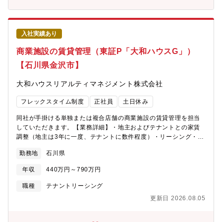
り、責任とやりがいを感じられる職務です。事業の継続的な発展
に資する製品を製造する主力工場において工程改善を主導するこ
とで、生産技術の第一線で活躍できます。業務の詳細車載用ガス
センサ（ジルコニア素子）の量産立上げ・生産性改善・品質向上
入社実績あり
業務（1）設備改造および量産工程の立上げ・条件最適化（2）タ
クト短縮・歩留改善等による生産性向上および能力増強（3）品質
商業施設の賃貸管理（東証P「大和ハウスG」）
向上に向けた工程標準化・管理手法の改善【求める人物像】量産
【石川県金沢市】
品の工程改善業務において、関連部門と連携しながら、主体的に
業務を進めることのできる人材を求めています。・既存の条件や
大和ハウスリアルティマネジメント株式会社
ルールを疑い、あるべき姿を追求できる方・周りを巻き込み、一
丸となって目標を達成することにやりがいを感じる方・前向き
フレックスタイム制度
正社員
土日休み
で、戦略的・論理的思考ができる方【活かせるスキル】・設備立
上（計画立案～試運転～量産安定化）の実務経験・製造業におけ
同社が手掛ける単独または複合店舗の商業施設の賃貸管理を担当
る工程設計・工程管理の経験・統計的手法を用いた品質管理・改
していただきます。【業務詳細】・地主およびテナントとの家賃
善業務の経験・自動車関連部品における品質管理・改善手法の知
調整（地主は3年に一度、テナントに数件程度）・リーシング・契
識・各種セラミックプロセスの知識（原料調合～焼成）・セラミ
約更新における対応・契約終了における対応・契約に関わる事務
ック評価技術の知識（固体化学、有機化学、電気化学、触媒反
勤務地
石川県
作業 など※配属部署：北陸支店 賃貸課（金沢営業所）【入社
応、材料強度 等）【身につくスキル】・設備立上におけるプロジ
後の流れ】入社後は数物件からお任せし、チーム内で役割分担を
ェクト管理・推進能力・設備立上（条件出し～量産安定化）に必
年収
440万円～790万円
しながら、担当物件を増やしていく予定です。業務内容は幅広い
要な工程設計・改善力・統計的手法に基づく品質管理・データ解
ため、様々な経験が積めます。ゆくゆくは後輩を持ってリーダー
職種
テナントリーシング
析力（ビッグデータ活用含む）・IE（インダストリアルエンジニ
として活躍いただくことを期待します。【募集背景】組織の体制
アリング）を活用した生産性改善手法・車載用ガスセンサおよび
更新日 2026.08.05
強化へ向けての増員募集です
電子部品製造プロセスに関する専門知識・品質マネジメントシス
テムに関する理解・運用力【配属先部署】エンバイロメント事業