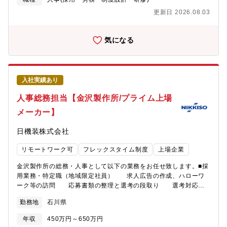
について】我々が目指しているゴールは、調達から物流まで、サ
います。■成果に応じた納得感のある公正な評価制度を採用。■働
プライチェーンの完全自動化です。そのためにはソフトウェアだ
更新日 2026.08.03
きやすさとやりがい、その両立を実現できる働き方をご用意。3つ
けではなく、機械装置であったり、クラウドの構築など、さまざ
の総合職区分から自分に最適な働き方を選択できます。総合職区
まな技術が必要になります。そのために旋盤加工に対応した
分は毎年変更の申請が可能なためその時々のライフスタイルに合
気になる
「ARUMCODE2」、研磨加工に対応した「ARUMCODE3」など
った働き方が可能。
ラインナップを増やしていくための製品開発を行っています。ま
た会社としてイグジットを目的とした企業ではなく、今後、100年
企業、200年企業になっていくための経営を目指しています。同社
の技術やコア業務（ソフトウェア・開発業務）に集中し、製造は
入社実績あり
パートナー会社に委託しています。そのため年間休日140日、残業
人事総務担当【金沢製作所/プライム上場
もほぼ0（定時退社）という働き方を行いながら、超高収益も実現
しています。
メーカー】
日機装株式会社
リモートワーク可
フレックスタイム制度
上場企業
金沢製作所の総務・人事として以下の業務をお任せ致します。■採
用業務・特定職（地域限定社員） 求人広告の作成、ハローワ
ーク等の訪問 応募書類の整理と選考の段取り 選考対応
（面接、合否連絡、労働条件通知面談）・派遣社員 派遣会社
勤務地
石川県
との面談 紹介スタッフの工場見学の段取り 契約管理（継
続や新規契約含む） 新規派遣会社の開拓・教育研修業務
年収
450万円～650万円
集合研修やWeb研修の準備と実施 →ハラスメント研修などの