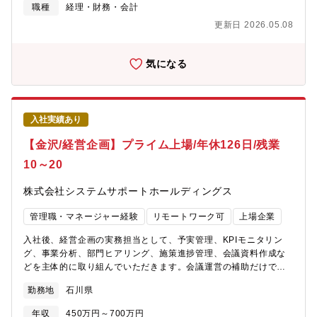
開発、運用までを一貫して進めることができます。・新プロダク
職種
経理・財務・会計
ト構築の際は、積極的に新技術を採用しています。・大規模サー
更新日 2026.05.08
ビスのグロース開発や、それらのサービスを支えるシステムのリ
アーキテクトに関わることができます。・アーキテクチャ設計・
ライブラリ選定などは、各開発現場に一任されているので、プロ
気になる
ジェクトのQCDの範囲内で自由に構築ができます。重要な責務に
一役かっていただきます。・また、勉強会・トレーニングへの参
加が奨励されており、現在導入している技術のスキルアップや、
今後を導入検討している技術のトレーニングなど、会社負担で参
入社実績あり
加する事が可能です。
【金沢/経営企画】プライム上場/年休126日/残業
10～20
株式会社システムサポートホールディングス
管理職・マネージャー経験
リモートワーク可
上場企業
入社後、経営企画の実務担当として、予実管理、KPIモニタリン
グ、事業分析、部門ヒアリング、施策進捗管理、会議資料作成な
どを主体的に取り組んでいただきます。会議運営の補助だけでな
く、数値や課題を整理し、経営層や各部門の判断材料を形にして
勤務地
石川県
いく役割を担っていただきます。事業理解と分析力、調整力を活
かしながら、会社全体の意思決定と改善を支える中核機能として
年収
450万円～700万円