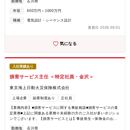
勤務地
石川県
装置における電気設計エンジニアとして、制御盤設計やI/O設計、
装置立ち上げ支援などをご担当いただきます。AI・ソフトウェア
年収
600万円～1000万円
との連携を前提とした設計となるため、従来の装置開発とは異な
る視点での提案力も求められます。【職務内容】■自社製品
職種
電気設計・シーケンス設計
（TTMCなど）の電気設計（制御盤、配線、I/Oレイアウト等）
更新日 2026.08.01
■PLCを用いた制御設計（主に三菱・キーエンス・オムロン等）■
装置に組み込まれるセンサー、アクチュエータ、モーターの選定
と配線設計■開発部門（ソフトウェア・機械）との協働による全体
気になる
仕様検討■据付・試運転時の技術サポート（社内またはユーザー
先）【魅力】■世界初の製造AI「ARUMCODE」を開発し、属人
化・人手不足という製造業の根本課題に挑戦している企業です■ス
ギノマシンと共同で開発した完全自動切削加工機「TTMC」を
入社実績あり
2024年より量産開始し、AI×装置の融合領域へ事業拡大中今後は
アメリカ・インドを含む海外市場への本格進出を視野に入れてい
損害サービス主任 ＜特定社員・金沢＞
ます。■中期的にIPO（上場）を視野に入れた経営体制構築中。
■WLB充実：年間休日140日、残業ほぼなし。一部リモートワーク
東京海上日動火災保険株式会社
可、高速通勤可能【 プロダクト概要】■ARUMCODEとは多品種
少量生産の精密加工現場において、加工工程の自動プログラミン
上場企業
副業制度あり
正社員
グを可能にした製造業向けAIソリューション。図面1枚あたり1～2
時間かかっていた作業をAIで3分に短縮。見積・指示書・NCコー
【業務内容】■損害サービスに関する事故相談■損害サービスの査
ドまで自動生成。2022年「CEATEC AWARD デジタル大臣賞」
定業務■上記に関連ある業務※未経験の方のご入社が多いポジショ
「起業家万博 総務大臣賞」などを受賞。■ TTMCとは
ンでございます。【損害サービスとは】事故発生～保険金のお支
ARUMCODEを頭脳に搭載し、CADデータ読み込みだけで切削加
払いまでを担当します。お客様が万が一の事故にあわれた際に、
勤務地
石川県
工の12工程を完全自動化した次世代加工機。・スギノマシンの5軸
「高い専門性を発揮しながらお客様に安心と安全をお届けする」