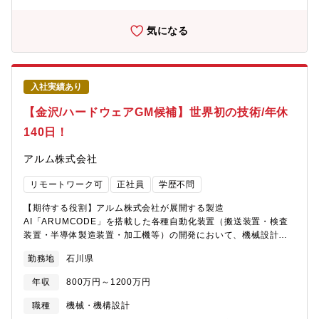
固定的に勤務とは限らず、別部門で経理の経験・スキルを生かし
幅広く活躍するチャンスが有ります。【募集背景】■経理業務の高
気になる
度化によるグループ全体での体制強化の為、増員募集。【組織構
成】■本社経理部：本社経理部は36名（50代2名、40代7名、30代
17名、20代以下10名） 経理グループ（単体/連結決算・管理会
計・税務など）と財務グループなど機能が分かれております。■支
入社実績あり
店・工場経理：拠点によって人数は変わりますが、管理職1名＋メ
ンバー２～４名程度のイメージです。※面談等を通じて伺った希
【金沢/ハードウェアGM候補】世界初の技術/年休
望勤務地については、選考の中で考慮いたします。適性と組織状
140日！
況により、本社／支店(全国8か所)／工場(6か所)、グループ会社の
いずれかの打診をさせていただく可能性がございます。【キャリ
アルム株式会社
アパス】総合職採用の為、上記をローテーションいただきながら
経験を積んでいただき、経理のスキルを高め、マネージャーを目
リモートワーク可
正社員
学歴不問
指していただくことなどを想定しております。また、適性や組織
最適化に応じて、異動や配置転換が行われる場合があり、幅広い
【期待する役割】アルム株式会社が展開する製造
経験を積むことも可能です。【就業環境】■フレックスや在宅勤務
AI「ARUMCODE」を搭載した各種自動化装置（搬送装置・検査
制度も有り、働きやすい環境が整っております。リモートワーク
装置・半導体製造装置・加工機等）の開発において、機械設計・
は、本社の場合、規程で定める回数制限内で実施可能となってお
電気設計の両部門を統括するハード開発責任者としてご活躍いた
ります（週2回まで）【教育制度・資格補助】■即戦力としてご活
勤務地
石川県
だきます。材料投入から製品完成までをフルオートメーション化
躍頂きたいため、基本的にはOJT中心となりますが、スキルアッ
するパッケージ装置の構想段階から量産立ち上げまでをリード
プのための通信教育制度、語学研修が整備されています。また経
年収
800万円～1200万円
し、設計品質・開発スピード・組織体制の強化を推進いただきま
理部門教育にも力を入れています。
す。【業務内容】■ 機械設計・電気設計チームの統括マネジメン
職種
機械・機構設計
ト■ 装置全体構想設計および仕様策定■ 顧客（大手自動車メーカー