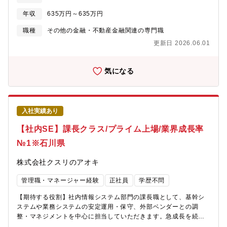
マシニングセンタをベースに、AIによる工程設計・工具管理・部
という高品質の損害サービスをご提供するため、様々な取り組み
年収
635万円～635万円
品発注・補正入力までを全自動化。2024年に量産開始、2030年
を行っています。【雇用形態】正社員：定年63歳 ※再雇用有
までに250台販売を目指し、米国・インド市場へ展開予定。
（65歳まで）
職種
その他の金融・不動産金融関連の専門職
更新日 2026.06.01
気になる
入社実績あり
【社内SE】課長クラス/プライム上場/業界成長率
№1※石川県
株式会社クスリのアオキ
管理職・マネージャー経験
正社員
学歴不問
【期待する役割】社内情報システム部門の課長職として、基幹シ
ステムや業務システムの安定運用・保守、外部ベンダーとの調
整・マネジメントを中心に担当していただきます。急成長を続け
る当社において、ITシステムの安定稼働を確保しつつ、店舗・本