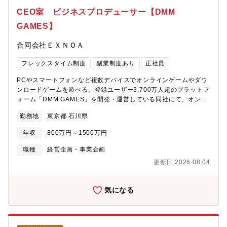
CEO室 ビジネスプロデューサー【DMM
GAMES】
合同会社ＥＸＮＯＡ
フレックスタイム制度
副業制度あり
正社員
PCやスマートフォンなど複数デバイスでオンラインゲームやダウ
ンロードゲームを遊べる、登録ユーザー3,700万人超のプラットフ
ォーム「DMM GAMES」を開発・運営している同社にて、オンラ
インゲームやその他新規ビジネスの企画・開発や、運営中の既存
勤務地
東京都 石川県
ビジネスの更なるグロースの責任を担うポジションを募集しま
す。【業務内容】・新規タイトルやIP、サービスの企画・立ち上
年収
800万円～1500万円
げ・外部ディベロッパーやクリエイターとの協業体制の組成、契
約締結・プロジェクト予算の策定と管理・開発フェーズにおける
職種
経営企画・事業企画
プロジェクトマネジメント・社内外におけるリソースマネジメン
更新日 2026.08.04
ト・マーケティング戦略の策定（専任チームとともに）・運用フ
ェーズにおける予実管理、課題分析、ユーザー施策の企画などを
想定しています。スキルセットやご経験を踏まえて担当業務を調
気になる
整させていただきます。【企業について】DMMグループの中核企
業であり、国内最大級のオンラインゲームプラットフォーム
「DMM GAMES」を運営する同社。サービスとしては運営10周年
を迎え安定的な収益を維持しているものの、新規ユーザーのさら