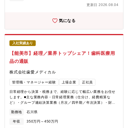
フロントエンドを画面実装に閉じず、事業価値・品質・生産性・
めに旋盤加工に対応した「ARUMCODE2」、研磨加工に対応した
更新日 2026.08.04
運用性をつなぐ技術領域として捉え、周囲と協働しながら改善を
「ARUMCODE3」などラインナップを増やしていくための製品開
推進することです。配属先により内容は異なりますが、フロント
発を行っています。また会社としてイグジットを目的とした企業
エンド領域の設計・開発・改善を中心に、以下のような業務を担
ではなく、今後、100年企業、200年企業になっていくための経営
気になる
っていただきます。■React等を用いたWebフロントエンドの設
を目指しています。同社の技術やコア業務（ソフトウェア・開発
計・開発・運用、およびTypeScript適用・移行を含む開発品質向
業務）に集中し、製造はパートナー会社に委託しています。その
上■フロントエンド領域の技術選定、アーキテクチャ設計、設計レ
ため年間休日140日、残業もほぼ0（定時退社）という働き方を行
ビュー、コードレビュー■技術的負債の整理、リプレイス、パフォ
いながら、超高収益も実現しています。
入社実績あり
ーマンス改善、セキュリティ品質向上、保守性・運用性改善な
ど、配属先の課題に応じた品質改善■デザインシステム、モノレ
【能美市】経理／業界トップシェア！歯科医療用
ポ、CI/CD、テスト、自動化、開発者体験改善など、必要に応じ
た開発基盤・開発プロセスの整備■AI/LLMや開発支援ツールを活
品の通販
用した開発プロセスの改善、および生成物の品質担保■プロダクト
関係者、デザイン、バックエンドなど関係する職種・チームと連
株式会社歯愛メディカル
携した要件整理、技術的な論点整理、開発推進■チーム内外での知
見共有、開発ルールやレビュー観点の整備、必要に応じたメンバ
管理職・マネージャー経験
上場企業
正社員
ーへの技術支援【募集背景】同社 Groupは、現在サービス総展開
日常経理から決算・税務まで、経験に応じて幅広い業務をお任せ
数が約60を超え安定的に成長している中、今後Webフロントエン
します。■主な業務内容・日常経理業務（仕分け、経費精算な
ド領域をより加速して注力して行きたいと考えております。同社
ど）・グループ連結決算業務（月次／四半期／年次決算）・財務
は事業数が多いため、それに伴い求人数は大変多く、同社に興味
諸表の作成及び監査対応・税務申告書の作成及び税務調査対応■業
はあるもののどの求人に応募すれば良いかわからないという問い
勤務地
石川県
務の特徴・日常業務から決算・税務まで一貫して携わることが可
合わせをいただくことが多いです。 そのため、どの事業部がいい
能です。・幅広い実務経験を通じて、経理スキルを総合的に伸ば
のか相談しながら選考にすすめる窓口を開設させていただきまし
年収
350万円～450万円
せる環境です。
た。【ポジションの魅力】・約60を超える自社サービスの設計、