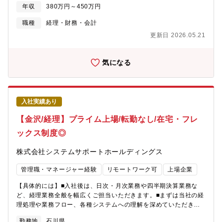
の作成、データ集計■KPIモニタリング■予実管理■経営会議の運営
年収
380万円～450万円
（スケジュール調整、ファシリテート、会議体の論点設計など）
≪本ポジションの魅力≫◎数値管理や資料作成に留まらず、事業
職種
経理・財務・会計
課題の整理、施策推進、経営会議への接続まで一連で担えます。
更新日 2026.05.21
◎各部門と向き合いながら、会社全体の動きを俯瞰し、判断材料
を形にする役割のため、経営に近い実務経験を積むことができま
す。◎分析だけでなく調整と推進まで関わりたい方にとって、経
気になる
験を広く活かせる環境です。
入社実績あり
【金沢/経理】プライム上場/転勤なし/在宅・フレ
ックス制度◎
株式会社システムサポートホールディングス
管理職・マネージャー経験
リモートワーク可
上場企業
【具体的には】■入社後は、日次・月次業務や四半期決算業務な
ど、経理業務全般を幅広くご担当いただきます。■まずは当社の経
理処理や業務フロー、各種システムへの理解を深めていただきな
がら、着実に業務を習得していただきます。■その後は、ご経験や
勤務地
石川県