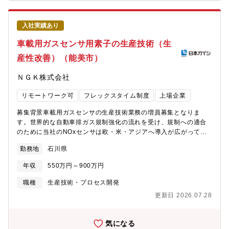
根本課題に挑戦している企業です■スギノマシンと共同で開発した
完全自動切削加工機「TTMC」を2024年より量産開始し、AI×装
置の融合領域へ事業拡大中今後はアメリカ・インドを含む海外市
入社実績あり
場への本格進出を視野に入れています。■中期的にIPO（上場）を
視野に入れた経営体制構築中。■WLB充実：年間休日140日、残業
車載用ガスセンサ用素子の生産技術（生
ほぼなし。一部リモートワーク可、高速通勤可能【 プロダクト概
産性改善）（能美市）
要】■ARUMCODEとは多品種少量生産の精密加工現場において、
加工工程の自動プログラミングを可能にした製造業向けAIソリュ
ＮＧＫ株式会社
ーション。図面1枚あたり1～2時間かかっていた作業をAIで3分に
短縮。見積・指示書・NCコードまで自動生成。2022年
リモートワーク可
フレックスタイム制度
上場企業
「CEATEC AWARD デジタル大臣賞」「起業家万博 総務大臣賞」
などを受賞。■ TTMCとはARUMCODEを頭脳に搭載し、CADデ
募集背景車載用ガスセンサの生産技術業務の増員募集となりま
ータ読み込みだけで切削加工の12工程を完全自動化した次世代加
す。世界的な自動車排ガス規制強化の流れを受け、規制への適合
工機。・スギノマシンの5軸マシニングセンタをベースに、AIによ
のために当社のNOxセンサは欧・米・アジアへ導入が広がってい
る工程設計・工具管理・部品発注・補正入力までを全自動化。
ます。当社のNOxセンサは応答性・精度に優れていることから、
2024年に量産開始、2030年までに250台販売を目指し、米国・イ
勤務地
石川県
自動車メーカーからの引合いも多く、NOxセンサ市場において世
ンド市場へ展開予定。
界シェアNo.1を誇ります。排ガス規制が強化されていく中で新た
年収
550万円～900万円
な機能を持ったセンサの需要が高まっています。センサの心臓部
にあたるジルコニア素子*の新規品番を、主力工場である石川工場
職種
生産技術・プロセス開発
でより効率的に製造するための工程改善を目的とした募集となり
更新日 2026.07.28
ます。*ジルコニアセラミック製で厚膜技術を駆使して生産職務の
特色世界シェアNo.1製品の工程改善に携わることができます。世
界中の自動車メーカーを相手に、技術力で勝負できる環境であ
気になる