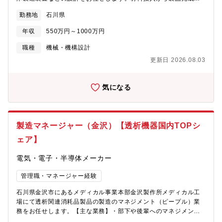
でをフルオートメーション化するパッケージ装置の開発を進めて
勤務地
石川県
おり、大手自動車メーカーとのプロジェクトも進行中です。本ポ
ジションでは、1機種を一貫して担当いただくスタイルを採用して
年収
550万円～1000万円
おり、構想設計から詳細設計、立ち上げまで一連の工程に深く関
わっていただきます。また、製造は外部パートナーへ委託してい
職種
機械・機構設計
るため、設計者として外部委託先と連携しながら製品品質を作り
更新日 2026.08.03
込む役割も担っていただきます。現在は切削加工領域を中心に実
績を積み上げておりますが、今後は旋盤加工など複雑形状への対
応も見据え、装置開発のさらなる高度化を進めていきます。【業
気になる
務内容】■機械加工装置（旋盤、フライス盤、マシニングセンタ
等）の設計・開発・顧客要求や生産要件に基づいた装置コンセプ
トの立案および基本設計・機械構造設計（強度・剛性・熱変位を
考慮した設計）および3D-CADを用いた詳細設計・主軸、送り機
製造マネージャー（金沢）【透析機器国内TOPシ
構、治具設計など加工精度・生産性向上を意識した機構設計・試
ェア】
作機の組立立会い、性能評価および課題抽出～改良設計までの一
連の開発業務■外注設計の監理・外注設計会社への仕様提示および
電気・電子・半導体メーカー
設計指示・図面レビュー、進捗管理、品質・コスト・納期のコン
トロール・設計意図のすり合わせおよび技術的課題の解決支援■顧
管理職・マネージャー経験
客との仕様打ち合わせ・顧客の加工要件（精度、タクト、ワーク
特性等）のヒアリング・最適な装置仕様の提案および技術的な折
石川県金沢市にあるメディカル事業本部金沢製作所メディカル工
衝・仕様書作成、見積支援、導入後の技術フォロー■新規装置の設
場にて透析関連消耗品製品の製造のマネジメント（ピープル）業
計開発・新工法・新加工ニーズに対応した装置の企画・開発・既
務をお任せします。【主な業務】・部下や後輩へのマネジメント
存装置の高度化（自動化、省人化、高精度化）に向けた技術開
（育成・指導）・工場全体の運営企画・設計⇒製造への設計移管