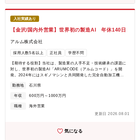
入社実績あり
【金沢/国内外営業】世界初の製造AI 年休140日
アルム株式会社
採用人数5名以上
正社員
学歴不問
【期待する役割】当社は、製造業の人手不足・技術継承の課題に
対し、世界初の製造AI「ARUMCODE（アルムコード）」を開
発。2024年にはスギノマシンと共同開発した完全自動加工機
「TTMC」の量産を開始し、製造現場の変革に挑んでいます。本ポ
勤務地
石川県
ジションでは、国内外の法人顧客に対する営業活動や販促支援業
務をお任せします。【職務内容】■製造業向けソリューション（AI
年収
600万円～1000万円
ソフトウェア／自動加工装置）の営業活動（国内・海外）■展示会
出展、セミナー、販促企画の準備・実施■海外パートナーや代理店
職種
海外営業
との連携、販売支援（メール・Web会議・資料作成など）■市場ニ
更新日 2026.08.01
ーズの収集・分析、顧客との技術折衝（開発部門と連携）■製品紹
介資料や提案資料の作成（英語・日本語）■将来的な海外出張・出
展への同行や現地対応あり【魅力】■世界初の製造
気になる
AI「ARUMCODE」を開発し、属人化・人手不足という製造業の