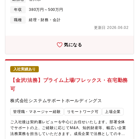
スキル、ご希望に応じてジョブローテーションを実施。連結決算
や海外子会社管理、新規事業支援など、幅広い領域で専門性を高
年収
380万円～500万円
めていただけます。■経理・会計の知識や経験を活かしながら、キ
ャリアの幅を広げたい方におすすめのポジションです。＜このポ
職種
経理・財務・会計
ジションの魅力＞◎ 各業務には主担当・副担当を配置しており、
更新日 2026.06.02
チームで協力しながら業務を進めています◎ ジョブローテーショ
ンを通じて、連結会計や海外子会社管理など高度な経理業務にも
挑戦できます◎ 新規事業支援に携わる機会もあり、事業成長を支
気になる
えるやりがいを実感できます◎ 経理としての専門性を高めなが
ら、中長期的なキャリア形成が可能です◎年間休日126日/完全週
休2日制/出社・在宅のハイブリッド勤務可能/フレックスタイム利
用可（部門規定有）
入社実績あり
【金沢/法務】プライム上場/フレックス・在宅勤務
可
株式会社システムサポートホールディングス
管理職・マネージャー経験
リモートワーク可
上場企業
ご入社後は契約書レビューを中心にお任せいたします。部署全体
でサポートの上、ご経験に応じてM&A、知的財産等、幅広い企業
法務業務を担当していただきます。成長企業で法務としてのキャ