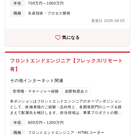
発・要素技術の検証（新機構、新素材、新制御技術など）・開発
年収
700万円～1000万円
業務・設計側および製造側とのすり合わせ・設計変更対応・品質
テーマの推進および社内外との連携によるプロジェクトマネジメ
管理・生産設備検討、投資計画立案・原価管理・監査対応・規格
ント【魅力】■世界初の製造AI「ARUMCODE」を開発し、属人
職種
生産技術・プロセス開発
対応（ISO13485、14001）※上記内容からご経験に応じてお任せ
化・人手不足という製造業の根本課題に挑戦している企業です■ス
更新日 2026.08.05
致します。【入社後】まずは現場製造部門で1年程度経験をしてい
ギノマシンと共同で開発した完全自動切削加工機「TTMC」を
ただき若手社員や派遣社員との関係を構築し、課題の吸い上げか
2024年より量産開始し、AI×装置の融合領域へ事業拡大中今後は
ら組織マネジメントをお任せする。【働き方】・出社がメイン
アメリカ・インドを含む海外市場への本格進出を視野に入れてい
気になる
（在宅勤務なし）・FX勤務あり（但し、管理部署が3交代制勤務
ます。■中期的にIPO（上場）を視野に入れた経営体制構築中。
を行なっており、緊急対応の可能性あり）エリア：石川県金沢市
■WLB充実：年間休日140日、残業ほぼなし。一部リモートワーク
可、高速通勤可能【配属先情報】ハード開発グループ【 プロダク
ト概要】■ARUMCODEとは多品種少量生産の精密加工現場におい
フロントエンドエンジニア【フレックス/リモート
て、加工工程の自動プログラミングを可能にした製造業向けAIソ
有】
リューション。図面1枚あたり1～2時間かかっていた作業をAIで3
分に短縮。見積・指示書・NCコードまで自動生成。2022年
その他インターネット関連
「CEATEC AWARD デジタル大臣賞」「起業家万博 総務大臣賞」
などを受賞。■ TTMCとはARUMCODEを頭脳に搭載し、CADデ
管理職・マネージャー経験
副業制度あり
ータ読み込みだけで切削加工の12工程を完全自動化した次世代加
工機。・スギノマシンの5軸マシニングセンタをベースに、AIによ
本ポジションはフロントエンドエンジニアのオープンポジション
る工程設計・工具管理・部品発注・補正入力までを全自動化。
として、候補者様のご経験・志向性と、各開発部門のニーズを踏
2024年に量産開始、2030年までに250台販売を目指し、米国・イ
まえて配属先を検討します。担当領域は、事業プロダクトの開
ンド市場へ展開予定。【同社について】我々が目指しているゴー
発・グロース、レガシー刷新、デザインシステムやモノレポ、
ルは、調達から物流まで、サプライチェーンの完全自動化です。
年収
800万円～1200万円
CI/CD、開発者体験改善などの基盤整備、複数組織を横断した技
そのためにはソフトウェアだけではなく、機械装置であったり、
術支援など、配属先により異なります。共通して期待するのは、
職種
フロントエンドエンジニア・HTMLコーダー
クラウドの構築など、さまざまな技術が必要になります。そのた