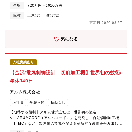
の意匠設計、設計監理をご担当頂きます。※専門アセットではな
年収
720万円～1010万円
くそれぞれが幅広い物件をご担当頂く予定です。◇建築事業(非住
宅領域)について…住宅メーカーとして知られる大和ハウス工業で
職種
土木設計・建設設計
すが、非住宅事業の売り上げの6割を超え今や住宅領域と互角に並
更新日 2026.03.27
ぶまでの事業成長を見せています。《おすすめポイント》★複合
商業施設や医療施設、物流施設などの大規模物件など幅広い建築
物に携われます。～大和ハウスグループの事業領域～
気になる
https://www.daiwahouse.co.jp/tochikatsu/loc/jigyo/index.html
入社実績あり
【金沢/電気制御設計 切削加工機】世界初の技術/
年休140日
アルム株式会社
正社員
学歴不問
転勤なし
【期待する役割】アルム株式会社は、世界初の製造
AI「ARUMCODE（アルムコード）」を開発し、自動切削加工機
「TTMC」など、製造業の常識を変える革新的な装置を生み出して
います。本ポジションでは、当社が手がけるAI搭載の各種自動化