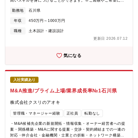
高いスキルを身につけることができます。※ご経験やご希望に応
じていずれかの業務をおまかせします。■計画・管路・施設に関す
勤務地
石川県
る設計業務■耐震診断、補強設計、改築・更新設計、浸水対策■官
民連携業務（ウォーターPPPなど）【計画業務】上下水道事業の
年収
450万円～1000万円
ストックマネジメント、アセットマネジメント、経営戦略策定等
を行い、自治体が抱える課題の分析・整理などの計画業務を担当
職種
土木設計・建設設計
します。財政面、人口動態、施設の老朽化状況などから多角的に
更新日 2026.07.12
検討し、「どこを優先して整備・更新すべきか」などの提案を行
います。【管路設計業務】地中に埋設される下水道管・水道管の
設計を担当します。老朽化した管路について、現地調査やデータ
気になる
分析に基づき、どこを優先して整備するか（優先度判断）、どの
ような手法で更新するかを判断しながら設計を進めます。【施設
設計業務】浄水場、下水処理場、ポンプ場などの水インフラ施設
の土木構造物設計（構造計算、土木設計など）を担当します。施
入社実績あり
設設計では、土木、機械、電気、建築の社内の各専門家が集ま
り、コミュニケーションを図りながらプロジェクトを進めていき
M&A推進/プライム上場/業界成長率№1石川県
ます。
株式会社クスリのアオキ
管理職・マネージャー経験
正社員
転勤なし
・M&A候補先企業の新規開拓・情報収集・オーナー経営者への提
案・関係構築・M&Aに関する提案・交渉・契約締結までの一連の
対応・仲介会社・金融機関・士業との折衝・ネットワーク構築・