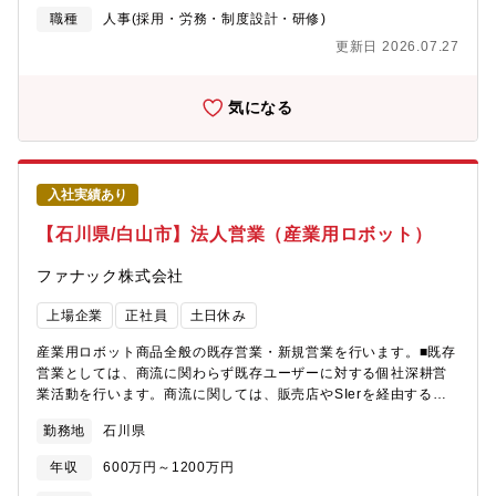
講師役 →入社受入教育（安全衛生について）※その他の人事
職種
人事(採用・労務・制度設計・研修)
関連業務（高卒採用（学校訪問や説明会）、社会保険、勤怠、人
更新日 2026.07.27
材紹介会社や派遣会社からの請求書対応など）を状況を見ながら
順次携わって頂く予定です■働き方・残業時間：10H程度/月・フ
レックス勤務：あり・在宅勤務：あり（週一程度） ※出社がメ
気になる
インとなります。・通勤：マイカー通勤
入社実績あり
【石川県/白山市】法人営業（産業用ロボット）
ファナック株式会社
上場企業
正社員
土日休み
産業用ロボット商品全般の既存営業・新規営業を行います。■既存
営業としては、商流に関わらず既存ユーザーに対する個社深耕営
業活動を行います。商流に関しては、販売店やSIerを経由する間
接販売や、ユーザーとの直接契約などさまざまです。その営業活
勤務地
石川県
動においては、販売店、SIer、周辺機器メーカーとの連携も重要
となります。■新規営業の際は、販売店やSIerからの紹介、展示会
年収
600万円～1200万円
で獲得したリード、Web問い合わせ等を通じて顧客を獲得してい