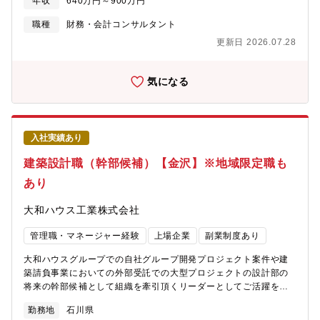
年収
640万円～900万円
上 ・経営層から新入社員まで実践的な学びを提供し、人づくり
を通じて企業の持続的成長を支援 ・人材単体ではなく人材を取
職種
財務・会計コンサルタント
り巻く環境づくりから考え、 「成果につながる行動ができる
更新日 2026.07.28
人材」「経営的視点から発想できる人材」を育成。【ファイナン
ス紹介】財務・資本・ガバナンス・マネジメントなどの視点か
ら、持続可能な経営システムを構築し、企業価値の最大化をサポ
気になる
ート。企業の成長性と持続性の両面をサポートするCFO（チー
フ・ファイナンシャル・オフィサー）機能を発揮し、財務戦略の
立案からホールディング経営やグループ経営システム構築、事業
承継、M&A、サクセッションプラン、ダッシュボードマネジメン
入社実績あり
ト（業績管理）、IPO 支援まで、企業の成長ステージに合わせた
最適なコーポレートファイナンスサービスを提供。新しい時代の
建築設計職（幹部候補）【金沢】※地域限定職も
新しい経営システムを構築します。【コンサルティングテーマ
あり
例】 ホールディングス / グループ経営 / 事業承継 / 企
業再生 海外事業戦略的再編支援 / コーポレート・ガバナ
大和ハウス工業株式会社
ンス 業績先行管理システム / 管理会計システム / CFO育成
プログラム
管理職・マネージャー経験
上場企業
副業制度あり
大和ハウスグループでの自社グループ開発プロジェクト案件や建
築請負事業においての外部受託での大型プロジェクトの設計部の
将来の幹部候補として組織を牽引頂くリーダーとしてご活躍を頂
きます。【具体的な業務】商業施設、オフィスビル、物流施設、
勤務地
石川県
データセンター、医療・介護施設、工場、ロードサイド店舗など