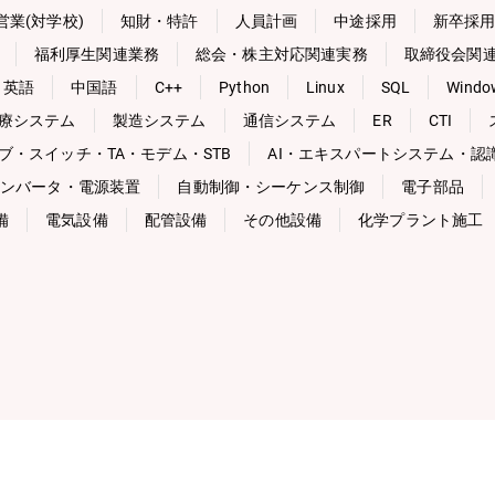
営業(対学校)
知財・特許
人員計画
中途採用
新卒採
福利厚生関連業務
総会・株主対応関連実務
取締役会関
英語
中国語
C++
Python
Linux
SQL
Windo
療システム
製造システム
通信システム
ER
CTI
ブ・スイッチ・TA・モデム・STB
AI・エキスパートシステム・認
ンバータ・電源装置
自動制御・シーケンス制御
電子部品
備
電気設備
配管設備
その他設備
化学プラント施工