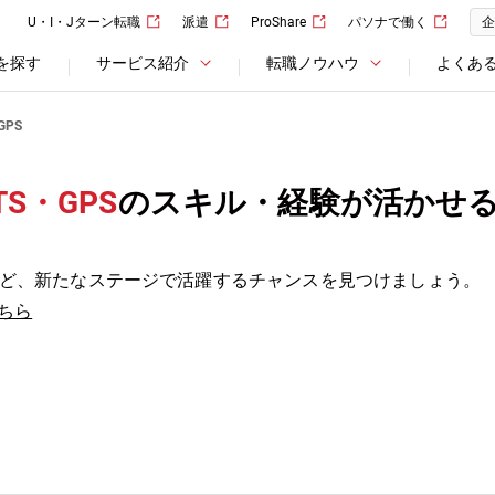
U・I・Jターン転職
派遣
ProShare
パソナで働く
企
を探す
サービス紹介
転職ノウハウ
よくあ
GPS
S・GPS
のスキル・経験が活かせ
ど、新たなステージで活躍するチャンスを見つけましょう。
ちら