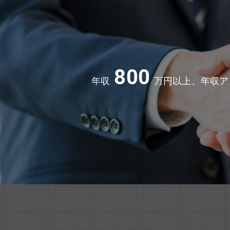
800
年収
万円以上、年収ア