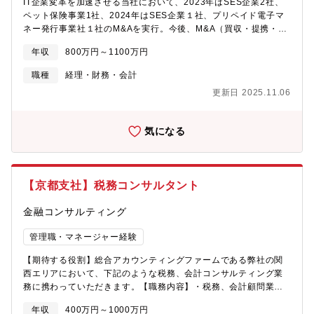
IT企業変革を加速させる当社において、2023年はSES企業2社、
ペット保険事業1社、2024年はSES企業１社、プリペイド電子マ
ネー発行事業社１社のM&Aを実行。今後、M&A（買収・提携・投
資等）は最注力分野として位置付け、経営層に近い中枢部門に
年収
800万円～1100万円
て、グループ事業規模の拡大・企業価値向上を目指していただき
ます。なお、所属は24年4月新設の経営戦略部（経営企画本部配下
職種
経理・財務・会計
M&A専門組織）への配属となります。【業務内容】＜ゼネラルマ
更新日 2025.11.06
ネージャー・マネージャークラス＞■M&Aに関する調査分析・企画
立案・実施対応（国内・海外案件、両方） M&A対象企業のター
ゲティング・交渉、調査分析、経営層へのレポーティング、M&A
気になる
プロセスの推進、デューデリジェンス、PMIの推進■新規事業の立
上げやシナジー創出に向けて成長戦略立案【ポジションの魅力】
成長・変革期を迎える当社は、ここ数年でM&Aや新規事業も複数
立ち上がっています。今後、更なる拡大を目指す中で、経営の中
【京都支社】税務コンサルタント
枢部門においてご自身のキャリアにとってプラスとなる経験を得
ることができます。
金融コンサルティング
管理職・マネージャー経験
【期待する役割】総合アカウンティングファームである弊社の関
西エリアにおいて、下記のような税務、会計コンサルティング業
務に携わっていただきます。【職務内容】・税務、会計顧問業
務・相続、事業承継業務・組織再編に関する総合（会計、税務、
年収
400万円～1000万円
法務、ビジネス）アドバイザリー・医療機関税務サポート・国際