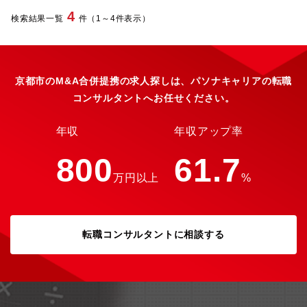
み＞ ※以下についても現地とのコミュニケーションをしながら
4
検索結果一覧
件（1～4件表示）
必要な取り組みを考えていただくことが可能です。・グローバル
人事組織の構築・グローバル人事ガバナンスポリシー策定・地域
軸での最適化や効率化※プロジェクトベースでプロジェクトメン
バーのマネジメントも一部行うことを予定していますが、基本的
にはプレイングマネージャーとして各国のHRと連携、リードしな
京都市のM&A合併提携の求人探しは、パソナキャリアの転職
がら業務を推進していただきます。※レポートライン：Report to
コンサルタントへお任せください。
CHRO/人事部長 ※社長に直接報告することもございます。※関
係先：社長、海外現地法人責任者、同社各事業本部長、本社役
員・部門長、海外現地法人HR責任者、本社人事関係者など【募集
年収
年収アップ率
背景】同社は2024年に新経営体制がスタートし、新社長の下、2
年目となります。これまでのモータ事業を中心とした事業から、
800
61.7
「事業5本柱」をコンセプトとした、モータ以外の事業も含めた
万円以上
%
「動くもの、回るもの」に関わるグローバル事業を推進していく
べく、全社で変革を進めています。その中で、人事領域において
もグローバルに体制を変革していく必要が出てきておりますが、
同社はオーガニックでの成長のみなく、戦略的にM&Aを進めてい
ることから、同社グループが拡大・急成長する中でまだまだ既存
転職コンサルタントに相談する
の体制の延長といった部分もあり、今回募集するポジショングロ
ーバル本社におけるグローバル人事担当として、同社の人事のグ
ローバルな変革を自ら推進頂く方の募集です。