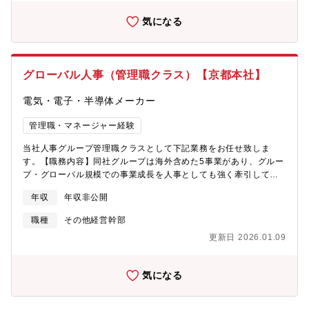
ゲティング・交渉、調査分析、経営層へのレポーティング、M&A
気になる
プロセスの推進、デューデリジェンス、PMIの推進■新規事業の立
上げやシナジー創出に向けて成長戦略立案【ポジションの魅力】
成長・変革期を迎える当社は、ここ数年でM&Aや新規事業も複数
立ち上がっています。今後、更なる拡大を目指す中で、経営の中
グローバル人事（管理職クラス）【京都本社】
枢部門においてご自身のキャリアにとってプラスとなる経験を得
ることができます。
電気・電子・半導体メーカー
管理職・マネージャー経験
当社人事グループ管理職クラスとして下記業務をお任せ致しま
す。【職務内容】同社グループは海外含めた5事業があり、グルー
プ・グローバル規模での事業成長を人事としても強く牽引してい
くことが求められています。海外拠点にも一部人事部門はあるも
年収
年収非公開
のの、今回ご入社頂く方には、それら人事機能とグローバルに連
携すると同時に、各ビジネスユニットの役員や部門長と密にコミ
職種
その他経営幹部
ュニケーションをとり、各ビジネスユニットの事業拡大に伴うHR
更新日 2026.01.09
施策を実現していくにあたり、グローバル本社として必要な施策
を考え、実行してもらいます。※人事部門のみでなく現地経営・
CHROと連携して実行頂くものばかりでなく、ご自身で実行頂く
気になる
ものも多くあります。＜是迄行ってきたことは以下の通りです
＞・海外現地法人幹部の報酬策定・グローバルなKey memberの
みえる化・グローバル化へのロードマップの策定＜今後の取り組