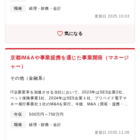
税務業務・株価算定・税務調査対応 等【魅力】・関西エリアは
職種
経理・財務・会計
大阪・京都・広島の3拠点で構成されており、九州を除く西日本を
更新日 2025.10.03
カバーしています。・明るく、活気あふれており、些細なことで
も相談しやすい環境です。・エリア全体で80名が所属し、平均年
齢38歳。・さまざまなバックボーンがある方ばかりですので、自
気になる
由な社風です。【募集背景】増員募集【組織構成】税務系コンサ
ルタント 20名会計系コンサルタント 15名その他専門コンサル
タント（人事・システム・M＆A・国際）25 名サポートスタッ
フ 20名【働き方】フルフレックスタイム制(標準労働時間8時間)
京都/M&Aや事業提携を通じた事業開発（マネージ
残業時間：月平均10～20時間程度リモートワーク比率：週1～2日
程度【キャリアパス】入社後目下は関西エリアのクライアントに
ャー）
対して、多面的な税務支援、経営支援を行っていただきますが、
希望があれば、M&AやIPOなどその他幅広い業務に携わることが
その他（金融系）
できます。ご経験やパフォーマンスによりますが、プロジェクト
マネージャーやアシスタント職メンバーの育成にも携わっていた
IT企業変革を加速させる当社において、2023年はSES企業2社、
だきます。
ペット保険事業1社、2024年はSES企業１社、プリペイド電子マ
ネー発行事業社１社のM&Aを実行。今後、M&A（買収・提携・投
資等）は最注力分野として位置付け、経営層に近い中枢部門に
年収
500万円～750万円
て、グループ事業規模の拡大・企業価値向上を目指していただき
ます。なお、所属は24年4月新設の経営戦略部（経営企画本部配下
職種
経理・財務・会計
M&A専門組織）への配属となります。【業務内容】＜ゼネラルマ
更新日 2025.11.06
ネージャー・マネージャークラス＞■M&Aに関する調査分析・企画
立案・実施対応（国内・海外案件、両方） M&A対象企業のター