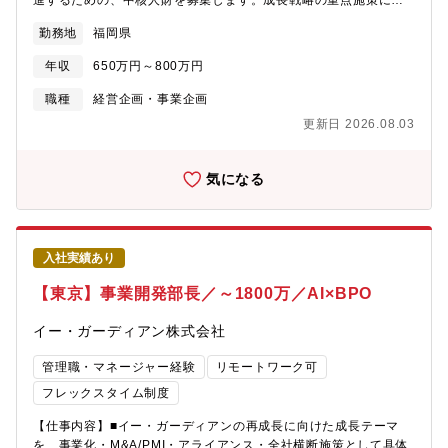
進するための、中核人財を募集します。成長戦略の重点施策に深
完成形のないプラットフォームを「これからつくる」創造フェー
くかかわる業務をお任せします。■ミッション、業務内容・ソーシ
ズに加われる。【組織構成】プラットフォーム開発室への配属と
勤務地
福岡県
ングからPMIまで一貫したM&A業務・中期経営計画の策定・成長
なります。マネージャー含めて8名の組織となっております。【メ
戦略を具体化した中期経営計画推進、予算策定、など全社の
ドレー医療PF本部について】メドレーの医療プラットフォーム事
年収
650万円～800万円
PDCAに関わる業務・中期経営計画実現に向けた社内各部門との
業は、医療機関の業務効率化と患者体験の向上をテクノロジーで
横断的な連携と、重点施策の推進サポート■教育研修・入社後のイ
職種
経営企画・事業企画
支えることを目的とした事業領域で、次世代医療PF「MEDLEY
メージ配属・役割については、個人の希望と適正をもとに決定し
AI CLOUD」を中心に展開されています。レセプトコンピュータ
更新日 2026.08.03
ます。■当社の環境パーフェクトワンのオールインワン美容液ジェ
や電子カルテを含む基幹業務のデジタル化を推進し、院内業務の
ルシリーズでギネス世界記録に認定されました。更なる事業成長
効率化、グループ経営の高度化、多職種連携の円滑化など幅広い
に取り組んでおり、新しいことにチャレンジが出来る環境です。
気になる
価値を提供しています。プロダクトは病院・診療所・歯科・調剤
「攻め」の経営を実践しており、個人個人が主体的に考え行動す
薬局向けの各種クラウドシステムから、予約・決済・お薬手帳な
ることを大事にしています。このような環境でのキャリアを臨む
どを備えた患者アプリまで多岐にわたり、医療機関と患者をつな
方は、非常に面白いと思います。また、当社もそのような人財を
ぐ総合プラットフォームとして成長。医療DXの鍵となる領域とし
求めています。
て、今後の事業拡大においても中心的な役割を担う戦略領域で
入社実績あり
す。
【東京】事業開発部長／～1800万／AI×BPO
イー・ガーディアン株式会社
管理職・マネージャー経験
リモートワーク可
フレックスタイム制度
【仕事内容】■イー・ガーディアンの再成長に向けた成長テーマ
を、事業化・M&A/PMI・アライアンス・全社横断施策として具体