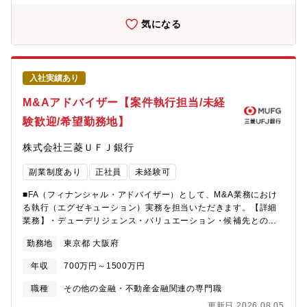
機会の探索 ・協業可能性企業のロングリスト/ショートリスト化
化されて市場に出てゆき、暮らしを豊かにすることに貢献できま
等に関わるサポート業務 ・M&A実行事務局としてFAの窓口業
気になる
す。同社の特徴はやりたい事に挑戦できる風土です。幅広い分野
務 PMIまで含むM&A業務サポート出張頻度：1回～2回/月程度
に事業展開しているからこそ、多くの分野でチャレンジできるフ
（含海外（中国、欧米、アジア））【業務の面白み/魅力】社内外
ィールドがあります。
の関係先との協業により、従来の発想にとらわれずに、事業部の
企業価値向上を図っていく担当者にとってもやりがいのある仕事
入社実績あり
です。【キャリアステップイメージ】本人の希望、資質等から判
断し、本社、事業部の経営企画、マネジメント業務等幅広い選択
M&Aアドバイザー【案件執行担当/未経
肢があります。【三井金属鉱業社の主力製品とシェアについて】
験歓迎/希望勤務地】
半導体パッケージ基板向け極薄銅箔（世界No.1シェア：95%）／
AIサーバー向けハイグレードVSP(世界シェア60%)／二輪車向け
株式会社三菱ＵＦＪ銀行
排ガス浄化用触媒（世界シェア：50%）／ハイブリッド車用電池
材料（世界シェア：30%）／MLCC向け銅粉(世界シェア:30%)／
副業制度あり
正社員
未経験可
ガラス基板向け酸化セリウム系研磨剤(世界シェア:40%)／アルミ
溶湯濾過用メタロフィルタ(世界シェア:85%)／液晶ディスプレイ
■FA（フィナンシャル・アドバイザー）として、M&A業務におけ
向け酸化物半導体ターゲット材(世界シェア:40%)◆企業について:
る執行（エグゼキューション）実務を担当いただきます。【詳細
同社はグローバル規模で事業を展開しています。中でも機能材料
業務】・デューデリジェンス・バリュエーション・候補先との協
事業は、スマートフォンの半導体パッケージ回路基板用の極薄銅
議・交渉・ドキュメンテーション〈案件規模〉中小型案件が多
箔やバイク用の排ガス浄化触媒、ハイブリッド車の電池材料な
勤務地
東京都 大阪府
く、規模は20～500億円程度【FAの役割】M&Aを実施するクライ
ど、高い技術力と各業界でTOPクラスのシェアを誇る製品を多数
アントとFA契約を締結し、M&A取引に関する知識や経験を駆使し
有しています。総合研究所は創造的な研究開発により、事業の中
年収
700万円～1500万円
て、クライアントにとってより有利な価格・条件となるよう交渉
核となる新商品・新技術を創出し、事業化を目指します。研究開
し、プロジェクト全体をサポートすることでM&A契約を成功に導
職種
その他の金融・不動産金融関連の専門職
発された材料は、将来的に製品化されて市場に出てゆき、暮らし
いていただきます。【組織構成】コーポレート情報営業部・財務
を豊かにすることに貢献できます。同社の特徴はやりたい事に挑
更新日 2026.08.05