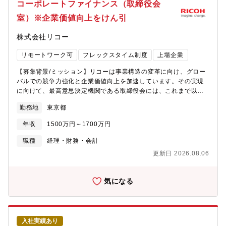
コーポレートファイナンス（取締役会
期待・リスクの把握と、経営への反映・実績に基づく、取締役・
室）※企業価値向上をけん引
経営幹部の適性評価の仕組みの構築と運用・企業価値向上・企業
価値防衛に資する重要な経営課題の抽出と対応の実施＜関連URL
株式会社リコー
＞・リコーのコーポレートガバナンス
https://jp.ricoh.com/governance/governance【職務内容】商事
リモートワーク可
フレックスタイム制度
上場企業
法務のエキスパートとして、コーポレート・セクレタリー機能全
般の業務に携わっていたただく予定ですが、主に以下の業務を担
【募集背景/ミッション】リコーは事業構造の変革に向け、グロー
当いただきます。・株主総会・取締役会・諮問委員会等の会議体
バルでの競争力強化と企業価値向上を加速しています。その実現
運営における法務支援・会社法、金融商品取引法、上場規則等に
に向けて、最高意思決定機関である取締役会には、これまで以上
基づく法定開示書類の企画・作成・管理・コーポレート・ガバナ
に高度なモニタリング機能とスピーディな意思決定が求められて
ンスや内部統制システムに関する企画・運用・株主対応（議決権
勤務地
東京都
います。このような状況を踏まえ、リコーでは2026年4月より、
行使助言会社対応・株主提案対応等）における法務支援・定款・
取締役会室を所管する担当役員としてガバナンス全般に責任を負
株式関連規程等の整備・運用【組織構成】・取締役会室：14名・
年収
1500万円～1700万円
うコーポレート・セクレタリーを新設するなど、株主を始めとす
うちガバナンス推進部：3名・30才台後半から50才台を中心に幅
るステークホルダーからの意見を経営に反映する機能の強化を進
職種
経理・財務・会計
広い年代が在籍・男性：女性＝5：5・キャリア採用でご入社した
めてきました。今回の募集は、その中核を担うコーポレートファ
方も要職にて活躍中取締役会室は、役職や年次に関わらず意見を
更新日 2026.08.06
イナンス（会計・財務、企業価値算定、事業評価、収益分析な
出し合える、風通しの良いフラットな組織文化です。少人数の専
ど）分野の専門職を増強するものです。企業価値評価や会計基
門組織のため、互いに相談し合いながら業務を進めるスタイルが
準、ファイナンス理論などの高い専門性を活かし、経営の高度化
気になる
根付いており、心理的安全性の高い環境です。ガバナンスという
と企業価値の最大化に直結する経営体制・ガバナンス体制を共に
重要テーマを扱う一方で、日々のコミュニケーションは穏やか
創り上げる意欲ある方をお迎えしたいと考えています。＜部署の
で、落ち着いた雰囲気です。＜アピールポイント＞・当社はガバ
業務内容＞資本市場におけるコーポレート・ガバナンスの継続的
ナンス、特にCEOの選解任などで、資本市場において高い評価を
な高度化が求められており、以下を主とした職務としますが、業
受けており、ご自身のキャリア形成に有効なスキル・経験を積む
入社実績あり
務範囲はコーポレート・セクレタリー機能全般の範囲になりま