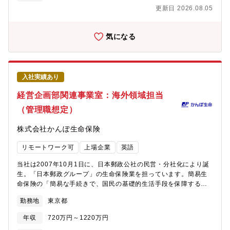
営業部 M＆A戦略室 エリアGr 17名 ★営本セクターGr 14名
の下に複数のディールヘッドを配置し、ディールメンバーと共に
更新日 2026.08.05
★※M&A戦略室は2024年4月1日の中計改装に伴い、産業リサー
FA業務を執行します。【魅力ポイント】■残業時間も少なく、サー
チ＆プロデュース部とコーポレート情報営業部の子部署として立
ビス残業もないため、柔軟な働き方が可能です。■三菱UFJ銀行に
ち上がった部署です。【M&A戦略室の役割】・営業拠点と連携
気になる
対するお客様からの信頼が強く、長期的な関係性の中で、案件を
し、経営戦略・事業戦略の実現に向けたオリジネーションを提供
担当できるため、お客様との関係が非常に良いです。■MUFGの有
しております。・M&Aオリジネーション専門組織として営業拠点
する顧客ネットワークを最大限活用し、経営トップとのダイレク
とMUFG各組織の中核を担い、MUFG内のM&A/セクター知見を活
トなコンタクトができます。■業界環境変化の最先端に身を置くこ
用してお客様のニーズに機動的に対応して対応しております。・
とで、業界再編等のダイナミックな動きを肌で感じることができ
入社実績あり
圧倒的な実績をほこるMUFGのエグゼキューション組織（三菱
ます。■事業会社、コンサルティングファーム、PEファンド、投
UFJモルガン・スタンレー証券や財務開発室）と密接に連携し、
経営企画部関連事業室：海外領域担当
資銀行等、各業界のご経験及び知見を活かせる幅広い活躍のフィ
M&A初期段階から一気通貫してサポートしております。【魅力ポ
ールドがございます。
（管理職想定）
イント】■残業時間も少なく、サービス残業もないため、柔軟な働
き方が可能です。■三菱UFJ銀行に対するお客様からの信頼が強
株式会社かんぽ生命保険
く、長期的な関係性の中で、案件を担当できるため、お客様との
関係が非常に良いです。■MUFGの有する顧客ネットワークを最大
リモートワーク可
上場企業
英語
限活用し、経営トップとのダイレクトなコンタクトができます。■
業界環境変化の最先端に身を置くことで、業界再編等のダイナミ
当社は2007年10月1日に、日本郵政公社の民営・分社化により誕
ックな動きを肌で感じることができます。■事業会社、コンサルテ
生。「日本郵政グループ」の生命保険業を担っています。簡易生
ィングファーム、PEファンド、投資銀行等、各業界のご経験及び
命保険の「簡易な手続きで、国民の基礎的生活手段を保障する」
知見を活かせる幅広い活躍のフィールドがございます。【配属部
という社会的使命を受け継いでおり、前身である簡易生命保険か
門設立の背景・募集背景】M&Aに関して、MUFGは三菱UFJモル
勤務地
東京都
ら数えて2016年10月に100周年を迎え、更なるお客さまサービ
ガン・スタンレー証券の案件が多く、リーグテーブルでは上位に
ス・企業価値の向上に向けた戦略的施策を展開しています。今回
います。一方で内訳として大型のクロスボーダー案件が多く、中
年収
720万円～1220万円
は経営企画部関連事業室における提携先管理（米国）に関する業
規模の案件は着手できておりませんでした。そこで、今後のM&A