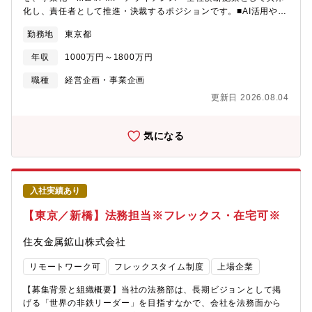
化し、責任者として推進・決裁するポジションです。■AI活用や既
存事業の高度化、新規サービス開発、外部企業との連携、M&A後
勤務地
東京都
のシナジー創出など、事業成長に直結するテーマを幅広く担当い
ただきます。■戦略立案だけでなく、事業部門・営業・運用、AI関
年収
1000万円～1800万円
連部門、管理部門などを巻き込みながら、実行・成果創出まで責
任を持つ役割です。＜具体的な業務内容＞■AI活用や既存事業高度
職種
経営企画・事業企画
化を含む新規サービス・新規事業の企画、推進■M&A／アライアン
更新日 2026.08.04
ス戦略の検討、候補先探索、社内検討推進■買収後のPMI、シナジ
ー創出、事業連携推進■営業・運用・管理部門を横断した全社プロ
ジェクト推進■市場・競合・事業データを踏まえた成長テーマの探
気になる
索・整理【募集背景】・イー・ガーディアンでは現在、既存事業
の強化に加え、AI活用、新規サービス開発、M&A、アライアンス
などを通じた再成長を進めています。・各部門で成長テーマや施
策は生まれている一方、それらを全社戦略・事業化・M&A/PMI・
入社実績あり
アライアンスへ接続し、再現性ある成長モデルとして推進する機
能は、まだ十分に整備されていません。・現在のイー・ガーディ
【東京／新橋】法務担当※フレックス・在宅可※
アンは、上場企業としての事業基盤を持ちながらも、AI×BPO時代
に向けた変革を進める「第2創業期」とも言えるフェーズにありま
住友金属鉱山株式会社
す。・そこで今回、経営企画機能の強化に伴い、事業開発・
M&A/PMI・アライアンス推進機能を拡充していきます。・本ポジ
リモートワーク可
フレックスタイム制度
上場企業
ションでは、単なる企画立案やM&A実務に留まらず、経営陣のパ
ートナーとして現場・事業・経営をつなぎながら、全社的な成長
【募集背景と組織概要】当社の法務部は、長期ビジョンとして掲
テーマを具体的な事業・提携・M&A/PMIとして主導・牽引してい
げる「世界の非鉄リーダー」を目指すなかで、会社を法務面から