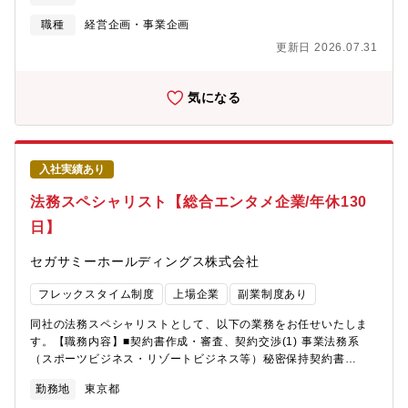
は経営企画部関連事業室における国内外の新規出資（M&A）およ
て、資産運用および負債管理の知見、ALM・リスク管理分野にお
び子会社などの出資先・提携先管理に関する業務をご担当いただ
職種
経営企画・事業企画
ける専門性を身につけることができます。・提携先（KKR/Global
きます。※関連事業室では、海外事業の推進、国内における他業
Atlantic）との日々のコミュニケーション・折衝を通じて、語学力
更新日 2026.07.31
種とのシナジーの追求等、かんぽ生命本体以外のビジネスを担っ
（スピーキング・リーディング・リスニング・ライティング能
ています。【具体的な業務内容】海外及び国内における生命保険
力）の向上が期待できます。【魅力】■創業100年超/総資産約60
もしくはアセットマネジメント事業のインオーガニック成長戦略
気になる
兆円の日本最大級の生命保険会社で、M&Aやモニタリングを行う
に関する総合的な企画・調整を行っております。提携先の事業の
対象は各国のトップクラスの大規模な会社がほとんどです。■全社
基盤を活用し、海外やアセットマネジメント事業からの収益取り
的に有給休暇取得率96.0%/育児休業取得率 男女とも100.0％ 復
込み、成長性の強化、および事業ポートフォリオの多様化を目指
職率98.0%と働きやすい環境です。■更なるお客さまサービス・企
していきます。■M&A実施■PMIの実施■出資対象との協業戦略の
業価値の向上に向けた戦略的施策を展開しています。例）社会環
入社実績あり
企画・立案・実行（デューデリジェンスなど）■提携先のモニタリ
境の変化に合わせた新商品の開発 デジタル技術を活用したお
ング■その他庶務（管理職採用の場合はマネジメント業務）【特
法務スペシャリスト【総合エンタメ企業/年休130
客さまサービスの改善 企業風土改革や働き方改革などを通じ
徴】・提供価値拡大に向けた取り組みの一例：2026年3月 大手保
た社員の成長促進 ＥＳＧ経営の推進 等
日】
険代理店グループへの出資、英国資産運用会社との戦略的提携 ・
従来国営で行われてきた郵政事業の背景もあり、海外からの信頼
セガサミーホールディングス株式会社
も厚く、海外企業との提携に際し大きなアドバンテージがござい
ます。・資本力を活かし、大型案件に携わることができます。※
フレックスタイム制度
上場企業
副業制度あり
将来的には海外駐在員などの可能性もございます。【組織構成】
経営企画部関連事業室：13名∟米国管理チーム（海外領域）：ラ
同社の法務スペシャリストとして、以下の業務をお任せいたしま
イン長＋5名 企画管理チーム（子会社の企画、経営管理）：ラ
す。【職務内容】■契約書作成・審査、契約交渉(1) 事業法務系
イン長＋3名 ★当ポジションはこちらのチームを想定しておりま
（スポーツビジネス・リゾートビジネス等）秘密保持契約書
す【働き方】・テレワーク：全社的に週1日程度テレワーク活用
（NDA）、業務委託契約書（選手・コーチ・外部パートナー
可・平均残業時間 月30時間程度【キャリア形成（専門性の深ま
勤務地
東京都
等）、製造委託契約会員規約、ライセンス契約、スポンサー契約
り方・スキルの広がり方）】・子会社等の経営管理や、提携先と