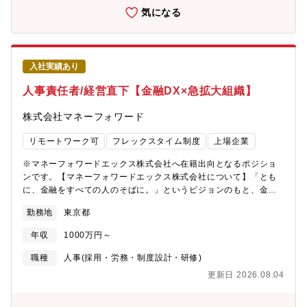
かをご担当いただきます。■中期経営計画、単年度予算の策定およ
気になる
び予実管理の実行・サポート■事業ポートフォリオ見直しの企画、
実行支援や市場調査、競合分析など■M&A、アライアンス案件のプ
ロセス支援■新規事業開発や既存事業のテコ入れなど、特命プロジ
ェクトへの参画【補足】■現在中期計画（27年～）の策定に注力し
入社実績あり
ているため、こちらへのジョインの可能性は高いです。■ご入社後
はまず会議運営や社内調整などをご経験いただき、プロジェクト
人事責任者/経営直下【金融DX×急拡大組織】
へアサインされていきます。【組織構成】経営戦略本部（8名）
本部長、部長、課長、主任3名、一般社員1名、シニア社員1名【募
株式会社マネーフォワード
集背景】当社は現在、事業ポートフォリオの最適化やM&A、新規
事業の立ち上げなど、成長に向けた戦略実行のフェーズに入って
リモートワーク可
フレックスタイム制度
上場企業
います。経営戦略本部では、中期経営計画の策定や予実管理、事
業ポートフォリオの見直し、市場調査・競合分析、M&Aやアライ
※マネーフォワードエックス株式会社へ在籍出向となるポジショ
アンス案件の推進支援、新規事業開発に関するプロジェクトな
ンです。【マネーフォワードエックス株式会社について】「とも
ど、幅広い業務をおこなっており、これに伴い部門のミッション
に、金融をすべての人のそばに。」というビジョンのもと、金融
も拡大しています。今回は、こうした取り組みをさらに推進する
機関・パートナー企業とともに価値を生み出す「共創プラットフ
勤務地
東京都
ため、部門長やリーダーの右腕として、経営層や各部門との連携
ォーム」の構築を目指す企業です。金融機関を競合ではなく連合
を通じて各プロジェクトを推進し、将来的には経営戦略部門のコ
の仲間と捉える「合従連衡」の発想のもと、パートナー同士をつ
年収
1000万円～
アメンバーとしてご活躍いただける方を増員募集いたします。
なぐハブとなり、生活者が特別な努力をしなくても自然と便益を
【マクセル株式会社について】■東証プライム上場の老舗京都メー
受け取れる「動く歩道」のような体験を届けることを目指してい
職種
人事(採用・労務・制度設計・研修)
カー■電池メーカーや磁気テープで培ったアナログゴア技術「粉体
ます。金融領域の事業開発は、法的要件や既存システム要件など
更新日 2026.08.04
の混合分散、塗料の均質塗布、樹脂の精密成型」を元に「エネル
の制約があり、自社の努力だけでは、生活者のお金の体験を大き
ギー」、「機能性部材料」、「光学ステム」、「ライフソリュー
く変革することはできません。同社では、自社サービスとして
ション」等、多角的な事業を行っています。■TPMS（車の空気圧