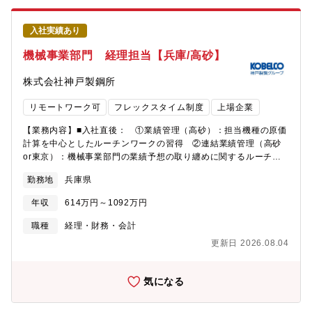
液晶ディスプレイ向け酸化物半導体ターゲット材(世界シェ
く掘り下げ、質と価値を高める活動に取り組んでいます。■配属部
ア:40%)◆同社の魅力： 当社はグローバル規模で事業を展開して
署法務部 部長（部付3名） L法務グループ 3名 L貿易管理グ
います。中でも機能材料事業は、スマートフォンの半導体パッケ
入社実績あり
ループ 3名■募集背景新規事業をはじめとしたビジネス領域の拡
ージ回路基板用の極薄銅箔やバイク用の排ガス浄化触媒、ハイブ
大、法令遵守体制の整備・拡充等に伴って、法務/コンプライアン
機械事業部門 経理担当【兵庫/高砂】
リッド車の電池材料など、高い技術力と各業界でTOPクラスのシ
スへの取り組みを強化するため。■働き方・在宅：1～4日/週・フ
ェアを誇る製品を多数有しています。総合研究所は創造的な研究
レックス：利用可・残業：10～20時間/月程度・転勤：当面なし
株式会社神戸製鋼所
開発により、事業の中核となる新商品・新技術を創出し、事業化
を目指します。研究開発された材料は、将来的に製品化されて市
リモートワーク可
フレックスタイム制度
上場企業
場に出てゆき、暮らしを豊かにすることに貢献できます。
【業務内容】■入社直後： ①業績管理（高砂）：担当機種の原価
計算を中心としたルーチンワークの習得 ②連結業績管理（高砂
or東京）：機械事業部門の業績予想の取り纏めに関するルーチン
ワークの収録 ③営業会計（東京）：担当機種の売上管理に関係
勤務地
兵庫県
するルーチンワークの習得および機械事業部門のBS・CFの作成■
半年～1年後： ①業績管理：担当機種の諸課題解決、損益計算書
年収
614万円～1092万円
のとりまとめ ②連結業績管理：国際税務対応や在外子会社の指
導 ③営業会計：会計システム更新対応 【募集背景】機械事業
職種
経理・財務・会計
部門の経理部門では、事業部門の財務会計・管理会計をはじめ、
更新日 2026.08.04
国内・海外の所管連結子会社の管理や業績モニタリング（損益・
CFの動態管理）を通じ、経営陣への確かな意思決定支援と事業サ
ポートを行っています。現在、事業規模の拡大に伴い「計数面か
気になる
らの事業課題抽出・改善提案の強化」「ルーティン業務の省力
化」「国際税務（移転価格やPEリスク等）への対応力強化」とい