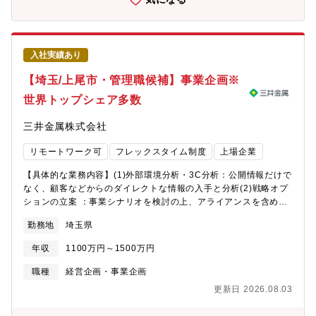
強固なリレーション構築・パートナーシップ強化-新メンバーが早
す。全員活躍をテーマに、誰もが安心して働ける職場を目指して
期に活躍・定着できるためのオンボーディングプログラムの設
います。【やりがい】メンバーからは以下のような声がありま
計・アップデート・経営・資本政策に連動した人事施策-資本政策
す。 ・社内の多くの部署の方と関わるため、当社ビジネスについ
を考慮した人事施策や組織改編への対応■段階的に推進するミッシ
て幅広く勉強する必要があるが、会社の動きを幅広く知ることが
入社実績あり
ョン・人事評価・目標設定の運用・改善-マネーフォワードとも連
できる。 ・法的な是非を回答するだけでなく、依頼部署のニーズ
携し、事業目標の達成に向けた目標設定の仕組みづくり-メンバー
を満たすにはどうすればよいかを提案し、納得いただけるとうれ
【埼玉/上尾市・管理職候補】事業企画※
のエンゲージメントと成果を最大化する評価制度の運用および改
しい。 ・経営判断に関わる大きなプロジェクトや、国内外の様々
世界トップシェア多数
善・人事部門のマネジメント-人事部（採用、人材開発、労務な
な案件に携わることができ、やりがいを感じる
ど）のメンバーマネジメント、育成、評価-組織としてのパフォー
三井金属株式会社
マンス最大化【本ポジションの魅力ポイント】■経営に直結するダ
イナミックな経験「3年で200名体制」という非常に挑戦的なフェ
リモートワーク可
フレックスタイム制度
上場企業
ーズを、人事トップとして自らデザインし、牽引することができ
ます。■高度なコーポレート経験資本政策や、将来的にはM&A、能
【具体的な業務内容】(1)外部環境分析・3C分析：公開情報だけで
力開発など、人事としてのキャリアを大きく広げる先進的な取り
なく、顧客などからのダイレクトな情報の入手と分析(2)戦略オプ
組みに携われます。■社会的意義の大きな事業成長への貢献単なる
ションの立案 ：事業シナリオを検討の上、アライアンスを含めた
金融SaaSの提供に留まらず、地域金融機関との共創を通じて「地
事業戦略を立案(3)戦略の実行：事業ユニット部門と共に戦略を実
域デジタルプラットフォーム」という巨大な社会インフラを構築
勤務地
埼玉県
行【配属部署】事業創造本部 事業企画部5年後、10年後を見据え
する非常に意義深い事業の成長を組織面から支えることができま
た新規事業創出活動を行っており、創造的な研究開発により、将
す。
年収
1100万円～1500万円
来の中核となる新規商品・事業を生み出すことをミッションとし
ています。【業務の面白み】・マテリアルの知恵を活かして、
職種
経営企画・事業企画
様々な形で『地球を笑顔』にする価値を世界に提供することが出
更新日 2026.08.03
来る・未来の社会へ、お客様を含めたパートナーと共に新たな価
値を提供する貢献者になれる【キャリアステップイメージ】事業