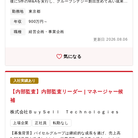
後に5件のM&Aを実行し、グループシナジー創出含めて高い成果を
提供できる価値】・数億円の事業予算をコントロールする経験・
あげてまいりました。今後、さらにM&Aによる成長の加速を実現
事業会社での新規事業の立ち上げ・グロースの経験・海外への事
勤務地
東京都
すべく、M&Aを活用した成長戦略の立案から、ターゲティング＆
業展開によるグローバルな知見や業務の経験・事業に関わる数
ソーシング、M&A案件の実行、PMIまで一気通貫で統括する
字・データを全て把握して戦略・打ち手の策定をする経験【キャ
年収
900万円～
「M&A戦略室」を2025年1月に設立しました。当社の成長に資す
リアパス】・事業開発部 部長／本部長・子会社CxO／事業統括責
る戦略的なM&Aの推進を強化すべく、より人員強化を進め、最前
職種
経営企画・事業企画
任者など
線でご活躍いただける方を募集します。【ご入社後に期待する成
更新日 2026.08.06
果】2~3ヵ月程度で、当社の事業概観や過去のM&Aの内容、投資
戦略に基づくターゲット理解/企業調査＆分析等についてキャッチ
アップいただき、以降は、経験/能力、案件状況に応じて、フロン
気になる
ト業務/実行～統合の各実務において、プロジェクトをリードして
いただくことを期待しています。【職務内容】①ターゲティング
＆ソーシング（フロント業務）M＆A戦略「推進」の起点として、
投資先候補の探索・仮説構築・市場深掘りを担う役割です。・投
入社実績あり
資戦略に基づくターゲット定義・仮説構築・業界／市場調査、投
資テーマの策定・候補先企業の発掘・リストアップ、業態分析・
【内部監査】内部監査リーダー | マネージャー候
経営者・株主へのアプローチ（ソーシング）・初期分析、投資可
補
能性評価・シナジーを踏まえた投資シナリオ検討②エグゼキュー
ション＆PMI（実行～統合）エグゼキューション（M&A実行）案
株式会社ＢｕｙＳｅｌｌ Ｔｅｃｈｎｏｌｏｇｉｅｓ
件進行からクロージングまでを主担当として推進します。・交渉
リード／条件形成・DD計画の策定・マネジメント・外部専門家
上場企業
正社員
転勤なし
（FA／法律／会計など）のコントロール・バリュエーション、リ
スク評価・投資意思決定プロセスの運営PMI（統合フェーズ）
【募集背景】バイセルグループは継続的な成長を遂げ、売上高
M&A効果最大化に向け、統合後の事業・組織の仕組みづくりを担