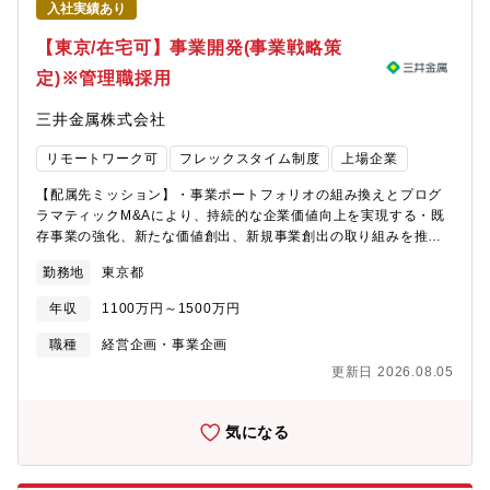
する経験は、プロフェッショナルとしての市場価値を飛躍的に高
入社実績あり
職務としますが、業務範囲はコーポレート・セクレタリー機能全
めます。・取締役会室は少数精鋭の組織であり、一人ひとりの専
般となります。・企業価値向上に資する取締役会による取り組み
【東京/在宅可】事業開発(事業戦略策
門性に基づく裁量と貢献度が大きく、経営のリアルな意思決定プ
の支援・企業価値向上に資するコーポレート・ガバナンスの推
ロセスを間近で体感できる環境です。・ご自身でタイムマネジメ
定)※管理職採用
進・経営戦略の評価・および監督の支援・株主・投資家の要望を
ントを行いながらフレキシブルに働くことができる環境がありま
反映した取締役会の企画・運営・執行との連携による重要経営課
す。＜入社後のキャリアパス＞・入社後は、取締役会室のファイ
三井金属株式会社
題への対応＜関連URL＞・リコーのコーポレートガバナンス
ナンスエキスパートとして、評価・分析の実務全般をリードして
https://jp.ricoh.com/governance/governance【職務内容】経営
いただきます。・将来的には、組織マネージャー、ファイナンス
リモートワーク可
フレックスタイム制度
上場企業
企画分野のエキスパートとして、以下の実現のためコーポレー
の専門家として、社内の経営企画や経理・財務、投資関連等への
ト・セクレタリー機能として推進いただきます。・経営・経営企
異動も検討される範囲です。＜働き方について＞準備期間を含め
【配属先ミッション】・事業ポートフォリオの組み換えとプログ
画の専門性に基づき、取締役会室の機能全般に関わり、企業価値
株主総会の時期（3～5月頃）は繁忙期となりますが、11月～1月
ラマティックM&Aにより、持続的な企業価値向上を実現する・既
向上の成果につなげていく。・コーポレートセクレタリーの支援
を中心に閑散期となり、年間を通じて繁閑のメリハリがある環境
存事業の強化、新たな価値創出、新規事業創出の取り組みを推進
を主導し、コーポレート・セクレタリー機能および取締役会室機
です。【組織構成】・取締役会室：14名・うちガバナンス推進
する・企業価値向上のため、M&Aの活用や社外パートナーの起用
能の高度化を図る。・株主をはじめとしたステークホルダーの期
勤務地
東京都
部：3名・30才台後半から50才台を中心に幅広い年代が在籍・男
などを企画・提案・実行する【職務内容】＜事業開発室とは＞
待や懸念を的確に反映し、ガバナンスや経営の意思決定に反映し
性：女性＝5：5・キャリア採用でご入社した方も活躍中
2022年に本社経営企画部直轄の戦略組織として新設され、新規事
ていく。・経営力強化につながる監督機能の高度化を図る。＜ア
年収
1100万円～1500万円
業創出やバイサイドM&Aを通じて成長戦略を継続的に創出し、企
ピールポイント＞・当社はガバナンス、特にCEOの選解任など
業価値の持続的向上を担う中核部門です。2025年度中期経営計画
職種
経営企画・事業企画
で、資本市場において高い評価を受けており、ご自身のキャリア
の始動に合わせ、人員・予算を拡充し、活動を一層加速していま
形成に有効なスキル・経験を積むことができる役割・職場で
更新日 2026.08.05
す。＜募集の背景＞ 現在事業開発室では企業価値向上に向けて
す。・最高意思決定機関（取締役会）の審議に直結する、資本政
「大胆な資源投入による成長の加速」をテーマにM&Aを施策の中
策やM&A等の経営の根幹に関わる案件を経営企画分野の砦として
心に据え推進しております。具体的には、既存事業のケイパビリ
気になる
評価・提案できる非常にやりがいの大きいポジションです。・自
ティを活用した新規事業戦略策定/遂行、市場アプローチによる新
身の経営企画分野で培った知識・経験を実経営の意思決定に適用
規事業機会創出、M&AディールとPMI実行、それぞれを早急に進
し、会社の企業価値向上をダイレクトに牽引する経験は、プロフ
める必要があると考え今回の募集に至りました。＜主な業務内容