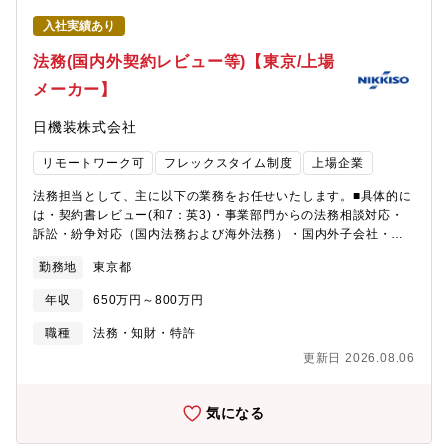
ェッショナルとしての市場価値を飛躍的に高めることができま
＞・国内外の業界トレンドや提携可能企業の情報を収集・分析
す。・取締役会室は少数精鋭の組織であり、一人ひとりの専門性
入社実績あり
し、事業機会を探索・既存事業に対して、各種調査フレームワー
に基づく裁量と貢献度が大きく、経営のリアルな意思決定プロセ
クを活用した事業戦略の立案・提案・市場成長性、自社の強み、
法務(国内外契約レビュー等)【東京/上場
スを間近で体感できる環境です。・事業会社の経営企画部門では
競合状況を踏まえた事業候補のロングリスト／ショートリストの
携わることができないような、トップ企業を経験した社外取締役
メーカー】
作成・M&Aの起案、実行、PMIグローバルな視点で業界動向を分
と直接コミュニケーションをとりながら取締役会のサポートがで
析し、新たな事業機会の創出から戦略立案、M&A推進までを担
きるポジションです。・ご自身でタイムマネジメントを行いなが
日機装株式会社
う、企業成長の中核を担うポジションです。市場分析と戦略立案
らフレキシブルに働くことができる環境があります。＜入社後の
を行い、成長領域の特定から事業戦略策定、M&A推進・PMIまで
キャリアパス＞・入社後は、取締役会室の経営企画分野エキスパ
リモートワーク可
フレックスタイム制度
上場企業
を統合的にリードしていただきます。＜その他＞・当社の事業の
ートとして、評価・分析の実務全般をリードしていただきま
理解を深めることや事業部門との戦略協議のため、国内外拠点を
す。・将来的には、組織マネージャー、経営企画の専門家とし
法務担当として、主に以下の業務をお任せいたします。■具体的に
中心に出張がございます。・PMIを実行する場合には、在籍出向す
て、社内の経営企画や事業企画、投資関連等への異動も検討され
は・契約書レビュー(和7：英3)・事業部門からの法務相談対応・
る可能性もございます。【業務の面白み/魅力】事業部門や外部パ
る範囲です。＜働き方について＞準備期間を含め株主総会の時期
訴訟・紛争対応（国内法務および海外法務）・国内外子会社・関
ートナーと協業して、事業戦略の立案、提案することにより、企
（3～5月頃）は繁忙期となりますが、11月～1月を中心に閑散期
連会社の法務支援・国内外弁護士との連携・国内外コンプライア
業価値向上に直結するやりがいのある業務です。【キャリアステ
勤務地
東京都
となり、年間を通じて繁閑のメリハリがある環境です。＜部署の
ンス業務 ・デューデリジェンス、M&Aなどの戦略法務案件・後
ップイメージ】幾つかのプロジェクトの経験を積んだのち、本人
構成＞・取締役会室：14名・うちガバナンス推進部：3名・30才
輩育成、指導契約法務/コンプライアンス業務の双方に従事してい
の希望、資質等判断し、事業部門での企画業務、マネジメント業
年収
650万円～800万円
台後半から50才台を中心に幅広い年代が在籍・男性：女性＝5：
ただけます。■ポジションの魅力少数精鋭かつ幅広い事業展開によ
務など幅広い選択肢があります。◆三井金属鉱業社の主力製品と
5・キャリア採用でご入社した方も活躍中
り、幅広い法務/コンプライアンス分野の業務に挑戦できます。 ま
職種
法務・知財・特許
シェアについて： 半導体パッケージ基板向け極薄銅箔（世界No.1
た、高い海外売上比率と複数の海外拠点から、ご希望・ご経験に
シェア：95%）／AIサーバー向けハイグレードVSP(世界シェア
更新日 2026.08.06
より、海外拠点とのコミュニケーションを通してグローバルに活
60%)／二輪車向け排ガス浄化用触媒（世界シェア：50%）／ハイ
躍することが可能です。■現在の取り組み契約関連業務のDX化を
ブリッド車用電池材料（世界シェア：30%）／MLCC向け銅粉(世
進めて、契約締結のスピード向上、リスク管理の強化、情報検索
気になる
界シェア:30%)／ガラス基板向け酸化セリウム系研磨剤(世界シェ
の効率化の実現を目指しています。また、コンプライアンス強化
ア:40%)／アルミ溶湯濾過用メタロフィルタ(世界シェア:85%)／
のため、モニタリング範囲を拡大するとともに従来業務をより深