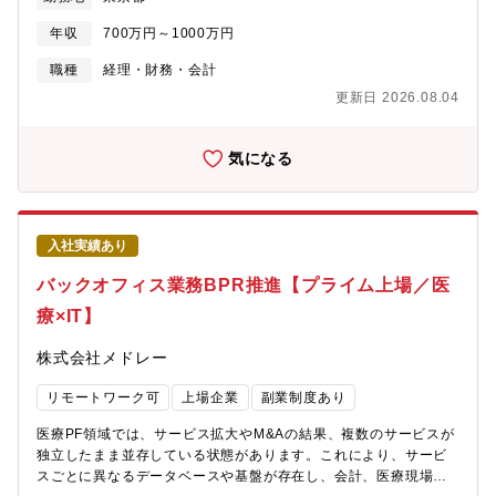
容】■単体決算業務、連結決算業務■開示業務（決算短信、計算書
ク導入を含む）【募集背景】体制強化のための増員です。【配属
類、有価証券報告書等）■監査法人対応■業務フローの見直し・改
先】法務知的財産本部【ポジションの魅力】■新たなビジョンとミ
年収
700万円～1000万円
善、後進育成など※将来的な国内転勤、海外駐在の可能性もござ
ッションを持ったリーガルチームの形成に、想像力と提案力をも
います。【組織構成】※星印が本ポジション財務経営管理室（約
職種
経理・財務・会計
って主導的に取り組むことができます。■ゲームコンテンツをはじ
60名） －経理1部（管理会計、国内グループ会社管理・支援、税
めとしたエンタテインメントコンテンツ事業、遊技機（パチン
更新日 2026.08.04
務） －経理2部（制度会計）★ －資金部（財務業務） －IR企画部
コ・パチスロ）事業、リゾート事業、スポーツ事業など、幅広い
（IR業務及び経営企画） －海外管理部（海外グループ会社管理・
ビジネス領域で活動する国内外の多数の子会社・関連会社を傘下
支援） ∟海外管理課（海外グループ会社管理・支援） ∟標準
気になる
に置くホールディングス企業において、グループ全体に影響を及
ERP運用課（海外グループ会社をシステム運用面支援）■経理2
ぼす活動に携わることができます。■世代や職位、部門の垣根なく
部：11名（部長50代、課長40代、その他メンバー9名）※部長、
自由闊達に意見交換でき積極的な提案のできる、自由な雰囲気で
メンバー2名は経理1部との兼務です。【ポジションの魅力】《裁
仕事に取り組める環境、自律して取り組める方は柔軟な働き方を
量を持って経理業務をリードできる》■決算業務や改善業務に主体
実現することが可能です（在宅・フレックスの併用）【働き方】■
入社実績あり
的に関われるため、経験を存分に発揮できます。■投資の積極化を
フレックスタイム制、在宅勤務制度により自由度の高い勤務が可
進めているため、企業結合会計など難易度の高い会計処理に関わ
バックオフィス業務BPR推進【プライム上場／医
能■リモートワーク可能（社内窓口担当の日は出社必要）■副業制
ることで成長することができます。《業務改善・仕組みづくりに
度により社外の仕事を通じた自己研鑽も可能
療×IT】
携われる》■既存のやり方にとらわれず、効率化やルール整備など
の提案が歓迎される環境です。■キャリアの幅を広げられる：将来
株式会社メドレー
的にはマネジメント、海外駐在員へのステップアップも可能で
す。■他部署への異動（税務、予算、管理会計など）や兼務も可能
リモートワーク可
上場企業
副業制度あり
なため、幅広い業務を経験することができます。【働き方のイメ
ージ】■月平均残業時間は20h程度と、落ち着いた環境です。■リ
医療PF領域では、サービス拡大やM&Aの結果、複数のサービスが
モートワークが月の勤務日数の40%利用できるほか、出社時間の
独立したまま並存している状態があります。これにより、サービ
調整も可能ですので、柔軟で働きやすい就業環境です。【財務経
スごとに異なるデータベースや基盤が存在し、会計、医療現場向
理室長の考える職場づくり】幅広いキャリアを積みたい方、ワー