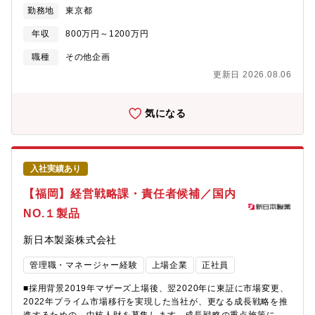
けツールなど、プロダクト単位でシステムが分断されている状況
クライフバランスを重視した働き方をしたい方、専門性を磨いて
勤務地
東京都
です。結果として、「裏側のシステム構造がサービスごとにバラ
いきたい方など、目指すキャリアや働き方の方向性により色々な
バラで、機能の有無が把握しづらい」という課題が生じていま
タイプの方々と働きやすい職場づくりをしています◎
年収
800万円～1200万円
す。このポジションでは、それらの全体像を可視化し、今後の最
適な構造に向けた整理・設計を担っていただきます。■プロダク
職種
その他企画
ト・事業ごとに異なる業務フローの併存■例外処理や属人対応の増
更新日 2026.08.06
加【職務内容】■医療PF事業におけるバックオフィス業務フロー
の設計・整理・改善推進■各事業部と連携し、事業要件をバックオ
フィス業務設計に落とし込みながら、部署横断での調整・合意形
気になる
成を行い、プロジェクトを推進※ 本ポジションでは、運用上の課
題や例外処理、負荷ポイントを整理した上で、現場の制約を踏ま
えた実行可能な改善を設計し、関係者と連携しながら実装・運
用・改善のサイクルを回すことで、実際に機能する仕組みとして
入社実績あり
定着させ、継続的に成果を生み出していくことを期待していま
す。【具体的なプロジェクト例】■新商品・新サービス立ち上げに
【福岡】経営戦略課・責任者候補／国内
伴う、事業要件整理から運用開始までを対象とした横断プロジェ
NO.１製品
クト■バックオフィス業務領域を中心とした、業務プロセス再設計
および体制見直しプロジェクト【魅力】■医療業界特有の複雑なシ
新日本製薬株式会社
ステム構造に対し、根本から再設計に挑める環境。■事業拡大や
M&Aにより複数サービスが独立して存在しており、横断的な全体
管理職・マネージャー経験
上場企業
正社員
最適をデザインできるフェーズ。■サービスごとに異なるDBやシ
ステム構造を整理し、プラットフォーム全体の基盤づくりに携わ
■採用背景2019年マザーズ上場後、翌2020年に東証に市場変更、
れる。■プロダクト、エンジニア、データ、オペレーションなど多
2022年プライム市場移行を実現した当社が、更なる成長戦略を推
職種と協働し、事業全体に大きなインパクトを与えられる。■まだ