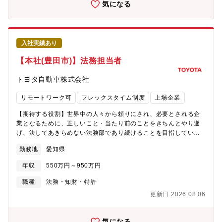
SaaS事業を手掛けながらも、パートナーの新規サービスを共創す
気になる
センサー）用の電池におて世界トップシェア■医療機器、車載、
る事業も推進しております。現在は「銀行体験」「資金管理体
IoT、ウェアラブル機器など、今後も伸びる分野向け製品にも力を
験」「保険体験」「投資体験」「相続体験」などを中心として事
入れています。【おすすめポイント】■年間休日125日で働きやす
業展開を進めていますが、私たちが目指す先は金融インフラその
い環境■車通勤OK■フレックスタイム制度あり（コアタイム無）■
ものではなく、その先にある「地域デジタルプラットフォーム」
入社実績あり
週宅手当制度あり■カフェテリアポイント制度あり■確定拠出型年
です。金融を入口に、法人・個人・従業員・地域の暮らしや事業
金制度あり■テレワーク週2~3回実施(部署による)■キャリア面談制
を横断的に支える基盤をつくることを見据えています。【募集背
【本社(豊田市)】法務担当者
度あり■カオナビ導入※社員の個性・才能を発掘するためのタレン
景】現在、組織規模は約100名ですが、既存サービスのさらなる拡
トマネジメントシステム【福利厚生について】※適用については
大および新規サービスの連続的な立ち上げを行い、ミッションの
トヨタ自動車株式会社
社内規定による■住宅手当：有り、賃貸住宅家賃の50～80％会社
実現に向けた事業拡大を目指しています。この事業成長を強力に
負担させて頂きます。（※上限金額あり）■単身赴任手当：3.5万
支えるため、3年後に200名体制へと組織を急拡大・強化していく
リモートワーク可
フレックスタイム制度
上場企業
円/月■引越し費用負担有り■カフェテリアプラン：有り■リフレッ
ことが不可欠です。本ポジションは、このダイナミックな事業拡
シュ休暇：入社10年以降の5年毎に5～10日間の休暇
大フェーズにおいて、経営陣と密に連携しながら人事・組織戦略
【期待する役割】世界中の人々から頼りにされ、必要とされる企
の策定から実行までを包括して牽引していただく「人事責任者」
業となるために、正しいこと・当たり前のことをきちんとやり遂
の募集です。【主な業務内容】経営戦略・事業戦略に連動した、
げ、決してあきらめない法務部であり続けることを目指していま
MFX独自の組織づくり全般をプレイングマネージャーとしてリー
す。モビリティカンパニーへの変革に向けた従来にない事業活動
勤務地
愛知県
ドしていただきます。マネーフォワードの資本政策や人事方針と
を法務面からタイムリーにサポートします。現場に根差した法務
も連携しながら、以下の業務を統括・実行いただきます。■ 直近
部として高い付加価値を追求しています。【職務内容】企業法務
年収
550万円～950万円
重要度の高いミッション（戦略策定および採用・オンボーディン
全般、コーポレート、M&A(投資・業務提携)、訴訟・トラブル対
グの牽引）・人事・組織戦略の策定と実行-3年後200名体制を見据
応、重要法令対応・コンプライアンス推進、渉外法務【職場イメ
職種
法務・知財・特許
えた中長期の人員計画・組織開発戦略の策定-既存サービス拡大・
ージ】上司-先輩-同僚間で、気軽に相談しながら、チームワークよ
更新日 2026.08.06
新規サービス立ち上げに最適な組織フェーズの設計・採用・オン
く仕事をしています。業務では、相談者の困りごとを正確に把握
ボーディングの統括-急拡大を支える中途採用戦略の立案、および
し、適切な検討ができるよう、社内部署や、社外関係先（弁護
採用プロセスの最適化-採用エージェント等、外部パートナーとの
士・海外子会社等）とのコミュニケーションを大切にしていま
気になる