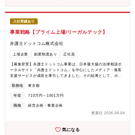
を企画・立案・執行していくことが、これまで以上に高い水準で
内外ステークホルダーとの調整業務事業計画およびKPIの進捗管理
求められています。NRIグループのサステナビリティ経営を財務面
【業務の面白み/魅力】事業戦略や企画だけでなく、研究者、エン
から推進するための取り組みにも積極的に取り組んでいます（グ
ジニアとの技術的な対話から社外ビジネスパーソンとのビジネス
リーンボンドやサステナビリティ・リンク・ボンドの発行な
交渉といった実行フェーズの推進業務に幅広く関与し、新規事業
入社実績あり
ど）。また、マネジメントのなかで以下の役割も期待していま
を作る過程を経験することができます。■主力製品とシェアについ
す。 ・Vision2030達成に向けた財務戦略策定 ・新しい調達手
事業戦略【プライム上場/リーガルテック】
て半導体パッケージ基板向け極薄銅箔（世界No.1シェア：95%）
法の企画 ・グローバルなPMI対応 ・財務情報基盤整備(AIを用
／AIサーバー向けハイグレードVSP(世界シェア60%)／二輪車向
いたFP&A機能高度化)■組織の役割【グループ資本政策】総株主還
弁護士ドットコム株式会社
け排ガス浄化用触媒（世界シェア：50%）／ハイブリッド車用電
元政策（配当・自己株式取得）、最適資本構成の企画立案、中期
池材料（世界シェア：30%）／MLCC向け銅粉(世界シェア:30%)
経営計画企画立案、連結グループCCCカイゼン【国内外グループ
上場企業
副業制度あり
正社員
／ガラス基板向け酸化セリウム系研磨剤(世界シェア:40%)／アル
会社資本管理】国内グループ会社、海外子会社の資本政策にかか
ミ溶湯濾過用メタロフィルタ(世界シェア:85%)／液晶ディスプレ
る方針の企画・立案・執行【資本・負債調達】最適資本構成を実
【募集背景】弁護士ドットコム事業は、日本最大級の法律相談ポ
イ向け酸化物半導体ターゲット材(世界シェア:40%)
現するための調達方法の研究と実行、SDGs債やデジタル債等の先
ータルサイト「弁護士ドットコム」を中心にしたメディア・集客
進的な調達手段の研究と実行【負債ステークホルダー・リレーシ
支援サービスが成長を牽引してきました。その結果として、ポー
ョン】債券投資家・金融機関（都市銀行・地方銀行・その他金融
タルサイトは月間訪問者数1,200万人超、登録弁護士数も国内弁護
勤務地
東京都
機関）・格付機関とのリレーション政策企画・立案・執行【財務
士の約半分を誇り、弁護士ドット事業本部は会社の核となってい
データマネジメント】AIを用いた財務データ活用の仕組み作りと
ます。直近は業務支援サービス（法律書籍や判例の検索DB・業務
年収
710万円～1001万円
集積されたデータの分析と活用【その他CFOの業務執行支援】
SaaS、BPO、AI関連）が伸長しており、新たな事業フェーズを迎
ESGと財務施策とを両立するサステナブルな財務施策の企画、
えています。また、さらなる事業拡大と収益最大化、そして専門
職種
経営企画・事業企画
NRIグループ保有資産の活用、金融商品を使ったバランスシート活
家領域における事業間のシナジーの最大化を目指し、2026年4月
更新日 2026.08.04
用、各種財務フィージビリティスタディ・シミュレーション■仕事
からは税理士ドットコム事業と組織を統合、より広い領域で事業
の魅力・非定型業務が多く、財務領域で常に新しいことにチャレ
を推進していく必要が出てきました。そのような中で経営層や企
ンジしたい方にマッチする仕事です。・経営方針に沿いながら常
画・営業部門と連携し、戦略立案から実行までを担える事業戦略
気になる
に課題設定を自ら行ない、そのソリューションを自律的に考え、
スペシャリストを募集します。【業務内容】弁護士ドットコムと