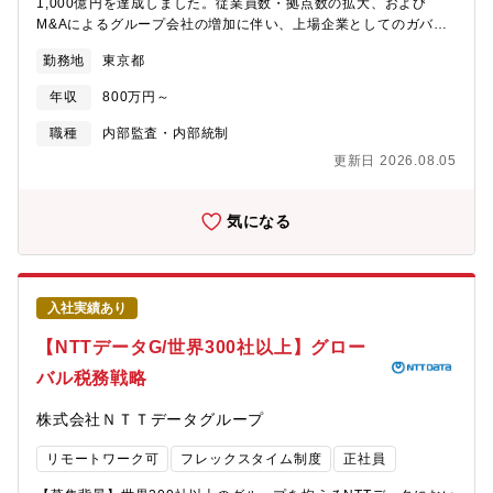
1,000億円を達成しました。従業員数・拠点数の拡大、および
います。・事業プロジェクション作成（財務・KPI連動）・事業戦
M&Aによるグループ会社の増加に伴い、上場企業としてのガバナ
略のブラッシュアップ・KPI設定とモニタリング体制の構築・グル
ンス強化がますます重要な経営課題となっています。グループ全
ープシナジーの検討・推進・ガバナンス設計（意思決定プロセス
勤務地
東京都
体の事業領域が広がる中で、J-SOX監査や内部統制・内部監査の
／管理体制の整備）・グループ間の戦略協議をつなぐハブ機能③
対象範囲は年々拡大し、単一事業モデルの監査から「グループ全
共通：グループ全体の戦略・コーポレートアクション・グループ
年収
800万円～
体を俯瞰した監査」へと役割が変化しています。統制対象が広が
中長期戦略の立案・組織再編、資金調達を含むコーポレートアク
るほど、標準化されたフレームワークと、事業を深く理解したう
職種
内部監査・内部統制
ションの推進支援・グループ横断プロジェクトの企画・推進【組
えで実効性ある監査を行える体制が不可欠です。現在、内部監査
織／配属先の特徴】・CFO、執行役員と近い距離での業務を遂行
更新日 2026.08.05
室は室長を含む4名体制で運営しています。今回募集するのは、こ
し、経営の大きな意思決定に関与・各事業部門、企画部門、管理
の4名体制の内部監査室において、室長の右腕として実務を牽引
部門と横断的に連携しながらプロジェクトを推進・少数精鋭組
し、将来の内部監査部門を担うリーダー人材です。グループ会社
気になる
織・M&A戦略室 室長 多田（ただ）について 新卒でNTTドコモ入
を対象としたJ-SOX監査／内部監査／リスクマネジメントを主導
社後、リクルートグループを経て、日興シティグループの投資銀
し、内部統制および内部監査機能の一段の強化を実現いただくこ
行本部に転身。以降、PEファンドでの企業再生、コンサルファー
とを期待しています。【ご入社後に期待する成果】・3ヶ月後：既
ムのパートナーとして上場企業のM&A戦略の実行をサポートする
存の監査計画・監査体制・グループ会社の統制状況を把握し、担
など、企業投資の世界で15年以上の経験を有する。2025年1月、
入社実績あり
当監査テーマの実行をリード・半年～1年：グループ全体を対象と
M&Aを一つの軸とした成長戦略の実行を目指せる機会に魅力を感
した業務監査／J-SOX監査を主導、監査計画・改善提案の質を一
【NTTデータG/世界300社以上】グロー
じ、バイセル入社。【あなたに提供できる価値】・対象となる企
段引き上げ、内部監査室のコアメンバーとして室の推進をリー
業も含め、経営層とコミュニケーションして、経営の大きな意思
バル税務戦略
ド・1年後以降：室長と並走しながらチームマネジメントに関与
決定をする経験・ベンチャー企業での大幅な権限移譲含めたスピ
し、内部監査室のリーダー／マネージャーへとステップアップ
ード感ある業務推進・意思決定の経験・形式的なエグゼキューシ
株式会社ＮＴＴデータグループ
【職務内容】〇 内部統制（J-SOX監査）に関する業務グループ各
ョンではなく、経営戦略の策定から、ターゲット企業の発掘、交
社の業務プロセス統制およびIT統制の整備状況・運用状況の評価
渉までM&Aに関与できる・グループ各社、各部門、外部専門家等
リモートワーク可
フレックスタイム制度
正社員
内部統制文書化サポート（業務記述書、RCMの作成・更新、レビ
と多数の関与部門やメンバーとの折衝機会を通じたPJマネジメン
ュー）◯内部監査（業務監査）に関する業務グループ各社の業務