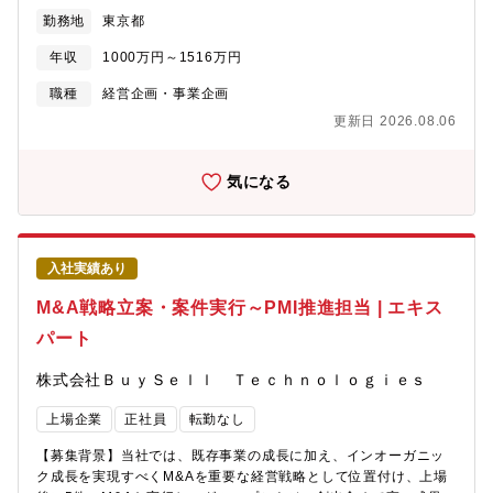
業戦略の再構築、業務共通化、ベストプラクティス展開、コスト
遂、全国エリア拡大、新規商材・新サービスの立ち上げ、店舗モ
勤務地
東京都
最適化施策の企画・推進・グループ会社経営陣への伴走、課題解
デルの最適化など、次なる成長ドライバーの創造が急務です。そ
決、意思決定サポート・バイセル本体とグループ会社間の橋渡し
こで、戦略的に事業の拡大を図り、新しいビジネス展開を構想
年収
1000万円～1516万円
（経営／事業／管理部門）・次のM&A案件におけるデューデリジ
し、企業の成長により一層の拍車を掛けるべく、事業開発部門に
ェンスおよび統合計画策定への参画【組織／配属先の特徴】・経
おいて、企画から実行までリードいただける方を募集します。
職種
経営企画・事業企画
営陣直下でPMI推進をリードするポジション・経営・財務・事業の
【ご入社後に期待する成果】3か月：・バイセルの事業概観を理解
更新日 2026.08.06
各部門と密に連携しながら、グループ全体の最適化を推進・コン
し、財務／商流・物流含めたビジネスモデル／事業戦略とKPIツリ
サルティングファーム／事業会社経営企画や事業企画／投資ファ
ー／外部環境など各部署の現場レベルまで入り込み解像度高く理
ームなど多様なバックグラウンドのメンバーが在籍【あなたに提
解する・進行中の事業開発テーマやPJに参画し、単一論点／モジ
気になる
供できる価値】グループ会社にハンズオンで入り込み、事業を伸
ュールの推進を担当6か月：・複数個のプロジェクトをリード1
ばし切る経験を得られる戦略立案だけでなく、現場で売上・利益
年：・既存PJの推進に加え、自ら仮説を作り、PJチームを組成
を作る一気通貫の実行経験を得られるPMI推進後、買収先グループ
し、パートナー企業の開拓を含めて推進・必要なリソースや投資
会社の役員（社長／COO／事業責任者 等）として経営を担うキャ
を整理し、ボードメンバーに答申【職務内容】新店舗フォーマッ
入社実績あり
リアパス経営直下で意思決定スピードの速い環境でリードできる
トの開発、海外も含めたエリア／サービス展開、他業態とのアラ
経験【働く環境】・リモートワーク可（但しオンボーディング期
イアンス開拓、新たなビジネスモデルを開発するためのR&Dな
M&A戦略立案・案件実行～PMI推進担当 | エキス
間および担当グループ会社支援期は出社・出張あり）
ど、立案した戦略を実行し、収益化まで推進していただきま
パート
す。・市場調査等を通じたビジネス仮説の立案・ビジネス仮説の
検証設計および、検証の推進（ピボットの判断含む）・立案した
株式会社ＢｕｙＳｅｌｌ Ｔｅｃｈｎｏｌｏｇｉｅｓ
戦略を実行し、収益化まで推進・新規顧客獲得施策、既存顧客向
け施策の計画・実行・検証、及びその統括・各事業との横断・連
上場企業
正社員
転勤なし
携の最適化、及びその統括・本部内各セクション間、他部署間を
連携させ業務を円滑に推進【組織／配属先の特徴】・事業戦略ト
【募集背景】当社では、既存事業の成長に加え、インオーガニッ
ップ直轄、経営層に近いポジション・リクルートやコンサル業界
ク成長を実現すべくM&Aを重要な経営戦略として位置付け、上場
出身者が活躍している部署・データドリブン×現場理解【あなたに