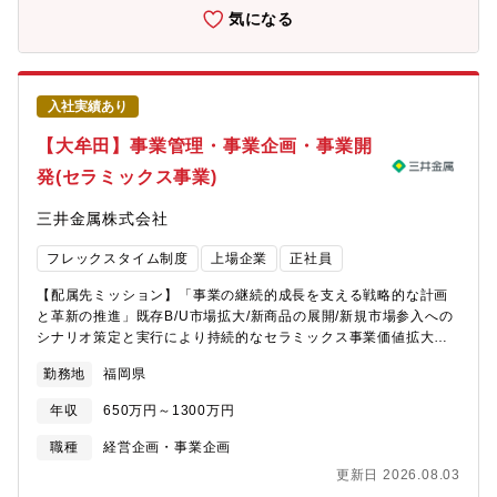
企画の経験を経て、自ら事業を企画した事業部門での事業推進や
気になる
経営企画部を含む他企画部門での活躍を期待します。■配属となる
事業創造本部とは:新規事業創出に特化した組織であり、各事業本
部、総合研究所、基礎評価研究所と連携しながら、『新規事業創
出』と『技術の蓄積』を推進しています。研究開発から事業化ま
入社実績あり
でを担い、事業創造に必要な各種戦略支援機能を内部に有した自
律自走型組織です。事業化テーマの2030年貢献利益100億円以上
【大牟田】事業管理・事業企画・事業開
を目標に、経営資源を積極的に投入していくことが発表されてお
発(セラミックス事業)
ります。これまでに、極薄銅箔、薄膜材料、超微粉など、三井金
属の事業を支える製品を創りだしてきました。◆三井金属鉱業社
三井金属株式会社
の主力製品とシェアについて：半導体パッケージ基板向け極薄銅
箔（世界No.1シェア：95%）／AIサーバー向けハイグレード
フレックスタイム制度
上場企業
正社員
VSP(世界シェア60%)／二輪車向け排ガス浄化用触媒（世界シェ
ア：50%）／ハイブリッド車用電池材料（世界シェア：30%）／
【配属先ミッション】「事業の継続的成長を支える戦略的な計画
MLCC向け銅粉(世界シェア:30%)／ガラス基板向け酸化セリウム
と革新の推進」既存B/U市場拡大/新商品の展開/新規市場参入への
系研磨剤(世界シェア:40%)／アルミ溶湯濾過用メタロフィルタ(世
シナリオ策定と実行により持続的なセラミックス事業価値拡大を
界シェア:85%)／液晶ディスプレイ向け酸化物半導体ターゲット材
実現する【職務内容】事業マネジメントサポート業務、事業戦略
(世界シェア:40%)◆同社について:同社はグローバル規模で事業を
勤務地
福岡県
立案 および M＆A事務局として協業先戦略サポート、FAとの窓
展開しています。中でも機能材料事業は、スマートフォンの半導
口等を主な業務として担当いただきます。業務内容：【事業管
体パッケージ回路基板用の極薄銅箔やバイク用の排ガス浄化触
年収
650万円～1300万円
理・企画】 ・既存事業計画策定サポート、各ビジネスユニット
媒、ハイブリッド車の電池材料など、高い技術力と各業界でTOP
課題進捗サポートといった事業管理業務 ・事業周辺市場動向、
職種
経営企画・事業企画
クラスのシェアを誇る製品を多数有しています。総合研究所は創
業界トレンド等の情報収集・分析より、事業戦略立案・提案【事
造的な研究開発により、事業の中核となる新商品・新技術を創出
更新日 2026.08.03
業開発】 ・情報収集、分析をとおして、新規市場参入、新事業
し、事業化を目指します。研究開発された材料は、将来的に製品