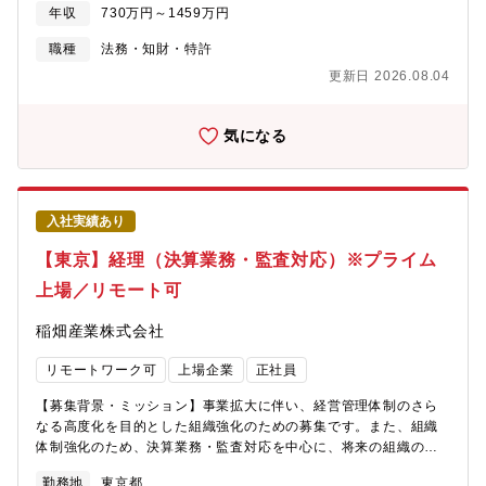
等(2) コーポレート系秘密保持契約、業務委託契約書（総務・IT関
の協業施策の検討・実行について、経営陣と近い距離で意思決定
年収
730万円～1459万円
連等）、賃貸借契約、ソフトウェアライセンス契約、グループ間
に関与することで、会社全体を俯瞰する視点を持つことができ、
契約 等(3) 契約実務全般契約条件交渉支援、リスク分析および修
職種
法務・知財・特許
マネジメント人材としての能力を高めることができます。・様々
正案提示、契約雛型の整備・アップデート■法律相談・法的アドバ
なステークホルダー・関係者や、スケジュールや法規制などの制
更新日 2026.08.04
イス(1) 各種法令に関する相談対応下請法（取引適正化関連法）、
約条件のもとで、M&A案件やインオーガニック施策を実行するこ
フリーランス法、風営法、景品表示法、肖像権 等(2) 事業・経営
とを通して、財務指標や事業KPIなど、数字や戦略に強くなり、ど
課題に関する法的支援新規事業立ち上げに関する法的リスク分
気になる
こでも通用するビジネス基礎が身に付き、施策の企画力・推進
析、各種トラブルへの対応方針検討（例：騒音クレーム対応、賃
力・実行力、そして、関係者や社内外との調整力を身につけるこ
貸借契約に関する紛争対応 等）■プロジェクト案件（紛争対応等
とができます。・海外の関係先とのやりとりを通じて、英会話コ
含）・事業の立ち上げ・撤退・再編に際しての法的アドバイス・
ミュニケーション能力も高められるほか、財務・会計・企業価値
重要契約交渉における法務支援・潜在的紛争に関する事前予防策
算定などの知識・スキル、保険ビジネスやアセマネビジネスに対
入社実績あり
の検討・訴訟・紛争対応および外部弁護士との連携■機関法務・商
する深い理解を身につけることができ、将来のキャリアの選択肢
事法務・株主総会・取締役会運営補助（想定問答集・議事録確認
【東京】経理（決算業務・監査対応）※プライム
を広げることができます。【魅力】■創業100年超/総資産約60兆
等）・会社設立、登記関連対応・組織再編に関する法的対応
円の日本最大級の生命保険会社で、M&Aやモニタリングを行う対
上場／リモート可
■M&A・業務提携・投資案件・企業買収・新規投資案件への法的対
象は各国のトップクラスの大規模な会社がほとんどです。■全社的
応・国内外のM&A案件における法務DD、契約書作成・レビュー、
に有給休暇取得率96.0%/育児休業取得率 男女とも100.0％ 復職
稲畑産業株式会社
クロージング対応、PMIにおける法務支援・重要な業務提携契約の
率98.0%と働きやすい環境です。■更なるお客さまサービス・企業
作成・交渉支援■社内ルール・ガイドライン整備・社内規程の作
価値の向上に向けた戦略的施策を展開しています。例）社会環境
リモートワーク可
上場企業
正社員
成・改訂・レビュー・ガイドライン・運用基準の策定・社内周知
の変化に合わせた新商品の開発 デジタル技術を活用したお客
および運用支援■情報発信・研修・従業員向け法務研修の企画・講
さまサービスの改善 企業風土改革や働き方改革などを通じた
【募集背景・ミッション】事業拡大に伴い、経営管理体制のさら
師補助・重要な法改正についてのキャッチアップ・法令調査・法
社員の成長促進 ＥＳＧ経営の推進 等
なる高度化を目的とした組織強化のための募集です。また、組織
改正・当局動向に関する社内情報発信■その他法務業務全般・子会
体制強化のため、決算業務・監査対応を中心に、将来の組織の中
社・部門横断的な法務支援・情報共有・各内外の外部専門家（弁
核として部門を牽引いただける人材を募集いたします。【職務内
護士等）との連携・法務機能の高度化・業務改善（リーガルテッ
勤務地
東京都