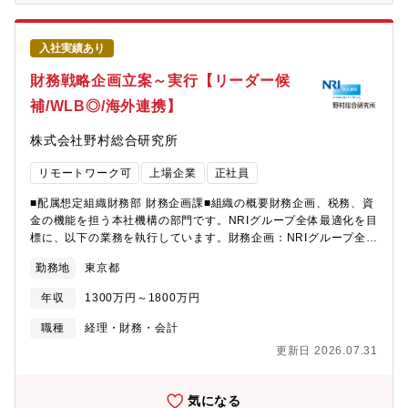
や中長期市場予測および成長領域の特定・エンドユーザー・顧客
ニーズ調査自動車OEMやエンドユーザー企業へのヒアリング活動
や将来技術・製品に求められる性能要件や課題の調査顧客要求の
入社実績あり
整理および社内へのフィードバック市場ニーズを起点とした新規
テーマ創出、および顧客とのPoC（概念実証）テーマの企画推
財務戦略企画立案～実行【リーダー候
進・顧客開拓・事業機会創出電池メーカーおよびOEM向け提案活
補/WLB◎/海外連携】
動支援、および新規顧客・新規用途の探索顧客への材料評価提案
および採用推進社内関連部門との連携による案件化支援グローバ
株式会社野村総合研究所
ル顧客とのコミュニケーションおよび関係構築■事業戦略業務・中
長期事業戦略の立案市場環境および事業環境分析、成長戦略およ
リモートワーク可
上場企業
正社員
び事業ロードマップ策定売上・利益計画策定、新規事業テーマの
立案および事業性評価経営層への戦略提言および意思決定支援・
■配属想定組織財務部 財務企画課■組織の概要財務企画、税務、資
新規事業・新製品企画市場ニーズと技術シーズを結びつけた事業
金の機能を担う本社機構の部門です。NRIグループ全体最適化を目
創出新規製品および新規用途の企画立案研究開発テーマの評価・
標に、以下の業務を執行しています。財務企画：NRIグループ全体
優先順位付け、および事業化シナリオの作成および技術ロードマ
の財務活動の企画立案、資本政策、資産・負債管理、資金調達
ップ策定・技術動向・アカデミア連携大学、研究機関、スタート
勤務地
東京都
（社債、銀行ローン等）に関連する事項税務：NRIグループ全体の
アップとの情報交換新技術・新材料・新工法の調査、学会・展示
税務に関する事項資金：NRIグループ全体の資金管理および運用、
会への参加を通じた技術探索共同研究テーマの検討・推進および
年収
1300万円～1800万円
保有有価証券等の資産管理に関する事項■募集職種の期待役割「財
特許・論文等の技術情報分析・競合分析国内外競合企業の技術・
務企画」領域でチームリーダー候補を募集します。NRIでは、長期
職種
経理・財務・会計
事業分析、競争環境および市場ポジション分析M&A、業務提携、
経営ビジョン「NRI Group Vision 2030」達成に向けて国内のみ
共同開発案件の調査、社外パートナーとの協業企画競争優位性確
更新日 2026.07.31
ならず、グローバル・ビジネス強化の方向で動きだしています。
立に向けた戦略立案■社内横断プロジェクト推進・関係部門との戦
この大きな動きの中で、様々なステークホルダー（投資家・銀
略推進営業、開発、製造、品質保証部門との連携顧客ニーズを踏
行・格付機関等）の要求に応えながらバランスの取れた財務戦略
気になる
まえた開発テーマの立案および新製品立上げプロジェクト推進社