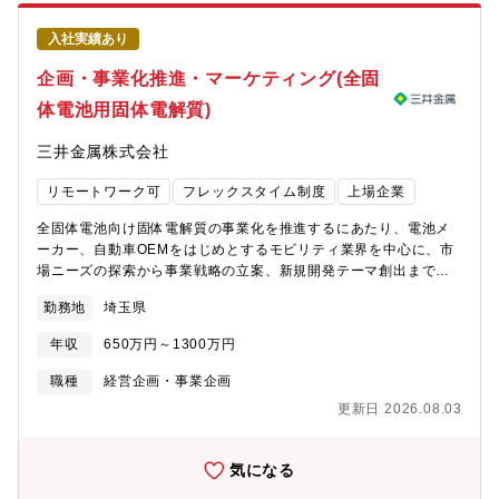
った組織課題の解決が求められています。さらに、業務基盤を抜
本的に強化するための「大型ERPシステム再構築プロジェクト」
入社実績あり
の完遂に向けた専任要員の確保や、将来的な所管子会社支援・グ
ループ内ローテーションを見据えた体制構築が急務となっていま
企画・事業化推進・マーケティング(全固
す。これらの重要施策を推進するとともに、将来の機械事業部門
体電池用固体電解質)
およびグループ全体を支える優秀な経理人材の育成・増強を目指
し、新たな仲間を募集いたします。【配属組織・体制】機械事業
三井金属株式会社
部門 企画管理部 経理グループ【魅力】経理Grという組織名です
が、会計実務はできるだけルーティン化/システム化し、難易度の
リモートワーク可
フレックスタイム制度
上場企業
高い会計処理の検討と業績管理業務に重きをおくチームです。ゆ
えに会計実務を主にやっていらっしゃった方には仕事の範囲が大
全固体電池向け固体電解質の事業化を推進するにあたり、電池メ
きく広がると思います。難易度も高くなるかもしれませんが、課
ーカー、自動車OEMをはじめとするモビリティ業界を中心に、市
題にはチームであたりますのでOJTでキャッチアップは可能と思
場ニーズの探索から事業戦略の立案、新規開発テーマ創出までを
います。連結業績管理に関しては、国内外の子会社管理、特に比
担当いただきます。市場・顧客・技術・競合の情報を収集・分析
較的規模の大きい生産拠点に対しての管理業務を行いますので、
勤務地
埼玉県
しながら、営業、開発、製造、品質保証などの関係部門と連携
海外出張など業務上の刺激になる経験を積んでもらうことも可能
し、事業成長に向けた新たな事業機会の創出と戦略実行を推進し
です。事業再編やM&Aも度々対応しており、刺激的かつ緊張感の
年収
650万円～1300万円
ていただきます。※ご経験やご希望に応じて、市場開拓業務か事
ある業務機会を持つことも可能です。【キャリアパス】管理会計
業戦略業務のどちらかを中心にお任せします。２つの役割は将来
職種
経営企画・事業企画
業務もしくは営業会計業務でチームリーダ、更に部署管理職への
的にローテーションで横断する可能性があります。【具体的に
昇格。部署外へのローテーションとしては、事業部門所管の国内
更新日 2026.08.03
は】■市場開拓業務・市場ニーズの探索・分析EV、蓄電池、再生
外子会社（製造機能をもった比較的大きな規模の拠点）での管理
可能エネルギー関連市場の調査・分析将来有望市場や次世代アプ
者業務や、KSL本社のコーポレート部門財務経理部などが挙げら
リケーションの探索や市場環境や顧客課題の把握を目的とした情
気になる
れます。
報収集業界レポート、展示会、セミナー等を通じた市場動向調査