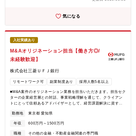
開発室 国内担当80名＋海外勤務20名東名阪で5チーム（東京3・
戦できる風土です。幅広い分野に事業展開しているからこそ、多
大阪・名古屋） クロスボーダー 2チーム（東京） -次長 4
くの分野でチャレンジできるフィールドがあります。
人 -チームヘッド 7人 -ディールヘッド 14～20
気になる
人 -ディールメンバー 30～35人 【案件担当特徴】
■MUFGのM&A業務の推進体制 MUFGのM&Aアドバイザリー業
務は、三菱UFJモルガンスタレー証券（ＭＵＭＳＳ、投資銀行本
部）と三菱UFJ銀行コーポレート情報営業部財務開発室が担って
入社実績あり
います。案件内容・状況・規模によりますが、上場企業の業界再
編など大型案件はＭＵＭＳＳが、上場企業の中型カーブアウトや
M&Aオリジネーション担当【働き方◎/
買収（クロスボーダーを含む）、中小企業オーナーの売却案件は
未経験歓迎】
財務開発室が、概ね担当します。【入社後のイメージ】副担当
（ディールメンバー）として3年程度経験し、その後主担当（ディ
株式会社三菱ＵＦＪ銀行
ールヘッド）となるイメージです。M&A業務経験やパフォーマン
ス次第では1年経験ののちに2年目でディールヘッドを担当いただ
リモートワーク可
副業制度あり
採用人数5名以上
くこともございます。【働き方】■個人の事情に合わせた柔軟な働
き方が可能です。・時間外労働などの労務管理は確りと運営さ
■M&A案件のオリジネーション業務を担当いただきます。担当セク
れ、安心して働ける環境となっています。現在の財務開発室メン
ターの企業経営層との対話、事業戦略理解を通じて、クライアン
バーの平均残業時間は38時間前後／月・在宅勤務を推奨しつつ、
トにとって信頼あるアドバイザーとして、経営課題解決に資する
リモートワークで案件が進められるような環境になっています。
M&Aソリューション機能を提供していただきます。【詳細業
【MUFGのM&A推進体制と特徴】■大型案件は三菱UFJモルガン・
勤務地
東京都 愛知県
務】・ターゲティング・スクリーニング・主要取引条件の検討・
スタンレー証券が主にFA業務を執行、クロスボーダーを含む中小
候補先へのコンタクト・エグゼキューション部隊との案件連携・
型案件は三菱UFJ銀行の財務開発室が主にFA業務を執行します。■
年収
600万円～1500万円
拠点RMに対するM&Aのリテラシーを高める指導 等〈案件規模〉
財務開発室は、東・名・阪の各支店担当、営業本部（大企業）担
20億～500億 ※売り案件が多い【配属部署】コーポレート情報
職種
その他の金融・不動産金融関連の専門職
当、クロスボーダー担当の5チームで構成。それぞれチームヘッド