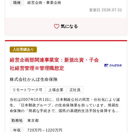
務をご担当いただきます。※関連事業室では、海外事業の推進、
職種
経営企画・事業企画
におけるソーシングやオリジネーションの強化に伴い、コーポレ
国内における他業種とのシナジーの追求等、かんぽ生命本体以外
ートファイナンスやM&Aを担当していた「コーポレート情報営業
更新日 2026.07.31
のビジネスを担っています。【具体的な業務内容】米国やバミュ
部」と各産業のリサーチやビジネス開発を担当していた「産業リ
ーダにおける保険および再保険事業への出資に関する総合的な企
サーチ＆プロデュース部」の2つの部署を掛け合わせ、誕生しまし
画・調整を行っております。また、新たに設立した米国現地法人
気になる
た。今期からの中期経営計画の重要戦略の一つであり、会社とし
の管理を行っております。提携先の事業の基盤を活用し、海外か
て非常に注力しているポジションです。【MUFGのM&A推進体制
らの収益取り込み、成長性の強化、および事業ポートフォリオの
と特徴】■大型案件は三菱UFJモルガン・スタンレー証券が主にFA
多様化を目指していきます。■PMIの実施■出資対象との協業戦略
業務を執行、クロスボーダーを含む中小型案件は三菱UFJ銀行の
の企画・立案・実行■提携先（KKR/Global Atlantic）のモニタリ
財務開発室が主にFA業務を執行します。■M&A戦略室のM&Aオリ
入社実績あり
ング■米国現地法人の管理・支援■その他庶務（管理職採用の場合
ジネーション担当は、大型案件とクロスボーダーを含む中小型案
はマネジメント業務）【特徴】・提供価値拡大に向けた取り組み
経営企画部関連事業室：新規出資・子会
件双方の案件獲得を担います。【キャリアパス】ご希望に応じ
の一例：2026年4月 米国現地法人の設立・従来国営で行われて
て、様々なキャリアパスがございます。M&A領域で専門性を磨き
社経営管理※管理職想定
きた郵政事業の背景もあり、海外からの信頼も厚く、海外企業と
プロフェッショナルとなることをご希望の場合、三菱UFJ銀行内
の提携に際し大きなアドバンテージがございます。・資本力を活
のエグゼキューション部隊や三菱UFJモルガン・スタンレー証券
株式会社かんぽ生命保険
かし、大型案件に携わることができます。※将来的には海外駐在
のエグゼキューション部隊、カバレッジ部隊等、IBDとしてのキャ
員などの可能性もございます。【組織構成】経営企画部関連事業
リアもございます。また、M&A領域以外でキャリアを形成したい
リモートワーク可
上場企業
正社員
室：13名∟米国管理チーム（海外領域）：ライン長＋5名 ★当ポ
方は営業本部へのキャリアもございます。
ジションはこちらのチームを想定しております 企画管理チーム
当社は2007年10月1日に、日本郵政公社の民営・分社化により誕
（子会社の企画、経営管理）：ライン長＋3名【働き方】・テレワ
生。「日本郵政グループ」の生命保険業を担っています。簡易生
ーク：全社的に週1日程度テレワーク活用可・平均残業時間 月30
命保険の「簡易な手続きで、国民の基礎的生活手段を保障する」
時間程度【キャリア形成（専門性の深まり方・スキルの広がり
という社会的使命を受け継いでおり、前身である簡易生命保険か
方）】・米国子会社（米国現地法人）の経営管理に係る業務を通
勤務地
東京都
ら数えて2016年10月に100周年を迎え、更なるお客さまサービ
じて、企画・調整能力等を身につけることができます。・提携先
ス・企業価値の向上に向けた戦略的施策を展開しています。今回
（Global Atlantic）が設立したサイドカー運用への関与を通じ
年収
720万円～1220万円