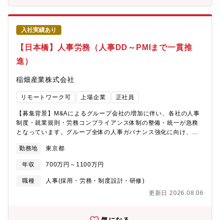
アウトプットを出すことが期待されています。・様々なキャリア
いうリーガルテックの領域で圧倒的シェアを誇る既存事業の基盤
バックグラウンドを持つメンバーが集まる新生チームになってい
を守りつつ、20年以上にわたり蓄積してきた顧客基盤・ユーザー
ることも魅力のひとつです。・国内事業の拡大、グローバル展開
基盤・データ基盤を以下しながら、時代の変化（AI検索やAIエー
入社実績あり
（M&A）が急速に進む成長企業のため、会社として初めて取り組
ジェントの台頭など）を捉えた次なる変革・事業戦略を推進して
む財務テーマが多く、既存のルールや慣習に縛られずに自分たち
いただきます。不確実性が高く、まだ誰も答えを持っていない難
【日本橋】人事労務（人事DD～PMIまで一貫推
の手で新しい仕組みづくりをする経験ができます。・海外の主要
題に対して、自らボールを拾いに行き、プロジェクトを動かして
進）
拠点は豪州・アジア・北米であり、現地とのミーティングの大半
いく裁量のあるポジションです。戦略立案から様々な領域の課題
は就業時間以内に行われます。■働き方・平均残業時間10～20時
解決まで、広く活躍の機会が提供可能なポジションです。また、
稲畑産業株式会社
間程度（突発的な業務で残業をいただく場合もあります）・月10
先述の通り税理士ドットコムと組織が統合したことにより、より
日を上限とした在宅制度有定時内で効率よく業務を行うことを大
広いスコープでの戦略立案に携わることも可能になります。以下
リモートワーク可
上場企業
正社員
切にしている部署のため、残業時間も非常に少なく、WLBを保ち
の業務例の中からご経験・お強みによってお任せする領域をご相
ながら働くことができる環境です■組織構成課長以下、５名（うち
談させてください【具体的な業務内容】■事業戦略の策定および実
【募集背景】M&Aによるグループ会社の増加に伴い、各社の人事
派遣社員１名）のメンバーがいるチームのリーダーをお任せする
行・各種分析、PDCAの管理事業本部長とともに戦略を練り上
制度・就業規則・労務コンプライアンス体制の整備・統一が急務
予定です。■キャリアパス・国内外拠点や本社財務部門のマネージ
げ、数字（PL）へ落とし込み、各機能部署を巻き込んだ施策実行
となっています。グループ全体の人事ガバナンス強化に向け、人
ャー、最終的にはCFOへの道が開かれています。・伝統的なCFO
の伴走■営業戦略の策定および実行・各種分析、PDCAの管理営業
事領域全般の制度設計・運用を推進いただける方を募集します。
業務だけでなく、財務領域データマネジメントや財務領域AXは非
予算・KPIの策定から進捗管理、課題分析、および実行の支援■匿
勤務地
東京都
【職務内容】本社人事として、グループ会社の人事・労務管理支
常に希少価値があるため、新しいかたちの財務専門家として活躍
名プロジェクト・スポットプロジェクトのPM重要課題解決のため
援、M&Aに伴う人事デューデリジェンス、PMIなど、グループ全
する道もあります。
の部門横断プロジェクトの立案から実行M&Aに伴う各種PMIその
年収
700万円～1100万円
体の人事基盤強化に携わっていただきます。１．グループ会社の
ほか、都度発生する様々な重要プロジェクトの推進■データや各種
人事・労務管理グループ会社の人事・労務管理面における指導や
職種
人事(採用・労務・制度設計・研修)
資産を活かしたイノベーションの模索新領域の立ち上げや新規サ
助言を実施■労働関連法令順守■就業規則・各種人事制度指導■労働
ービス・機能構想の具現化国内最大級のリーガルデータや専門家
更新日 2026.08.06
時間管理、36協定■コンプライアンス問題対応のサポート等２．
ネットワークという「協力な既存資産」を活用し、AI環境下にお
M&Aにおける人事・労務デューデリジェンスM&A担当の事業企画
ける新しいビジネスモデルや付加価値の創出【取り組むべき課題
室や社外専門家と連携しながら人事・労務面でのDDの遂行■対象