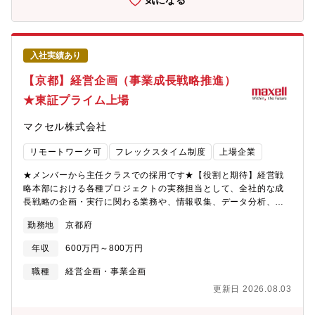
気になる
例】AI時代におけるマッチングプラットフォームとしての成長戦
会社の人事制度・労務リスク調査■労働契約、就業規則、労使協定
略策定既存事業を守りながら事業領域を広げるチャレンジ他の専
等のレビュー■未払残業代、退職給付債務、人員構成等の分析■人
門領域への事業拡大 【過去取り組んだプロジェクト例】弁護士
事・労務リスクの評価とレポーティング■外部専門家（弁護士・社
向け業務支援プロダクト（SaaSプロダクト）の新規プロダクト企
労士等）との連携等３．PMI（統合作業）M&Aを行ったグループ
画/開発弁護革命、日本リーガルネットワーク、LICなどのM&Aに
入社実績あり
会社の人事機能の強化やグループ一体化の推進■人事制度統合計画
伴いPMI税理士ドットコム事業における相続領域のグロースなど
の策定■等級・評価・報酬制度の設計および統合■労務コンプライ
【京都】経営企画（事業成長戦略推進）
【組織について】弁護士ドットコム事業本部 事業戦略室 ?事業
アンス体制の構築■組織・要員計画の策定■エンゲージメント向上
戦略室は、主に以下の役割を担います。・弁護士ドットコム事業
★東証プライム上場
施策の立案・実行など４．本社の人事・労務管理主に人事厚生部
に関する①事業戦略・営業戦略の立案②営業戦略の進捗管理と課
にて本社の労務管理や福利厚生、人事制度関連等の業務を遂行
題分析③戦略実現のための課題解決④その他、本部内管理部機能
マクセル株式会社
【ポジションの魅力】■M&AからPMIまで一貫して経験できる■人
※本ポジションは、主に①②③の領域の実務を広くご担当いただ
事・労務の専門性と経営視点を同時に習得できる【働き方のイメ
くポジションです。【ポジションの魅力】■経営層に近い視点で仕
リモートワーク可
フレックスタイム制度
上場企業
ージ】■月平均残業時間は20h程度と、落ち着いた環境です。■リ
事ができる売上目標達成という最重要課題に直結する戦略を立案
モートワークが月の勤務日数の40%利用できるほか、出社時間の
するために経営層や事業責任者と密接に連携し、意思決定に関わ
★メンバーから主任クラスでの採用です★【役割と期待】経営戦
調整も可能ですので、柔軟で働きやすい就業環境です。【配属部
ることができます。■事業の成長を最前線で企画から実行までトー
略本部における各種プロジェクトの実務担当として、全社的な成
署】人事室 人事厚生部（総合職）【組織図】企業HPより
タルでリードできる市場分析、戦略策定、施策実行、効果検証と
長戦略の企画・実行に関わる業務や、情報収集、データ分析、資
↓https://www.inabata.co.jp/company/officer/【同部署のキャリア
いうサイクル全体を統括するため、自分が生み出したアイデアや
料作成などを担当していただきます。経営層や各事業部門と連携
入社社員インタビュー】
勤務地
京都府
戦略が、会社の売上や利益に直結する手応えを感じられます。
しながら、経営課題の整理や戦略立案・実行を支援し、経営課題
https://www.inabata.co.jp/careerrecruitment/people/interview03.h
「企画して終わり」ではなく、「遂行」までを担います。■少数精
の解決に向けた全社的なプロジェクトの推進に携わっていただき
社の中長期ビジョン】長期ビジョンの実現に向けて積極的にM＆A
年収
600万円～800万円
鋭の部署で幅広く、大きな決裁権を持って事業を動かすことがで
ます。まずはご経験に近い業務やサポート業務から担当いただ
や投資を行っています。
きる少数精鋭の組織だからこそ、狭く閉じられた役割分担の中で
き、徐々に担当領域を広げていただくことを想定しています。将
職種
経営企画・事業企画
https://www.inabata.co.jp/themes/inabata/investor/library/integrate
業務に向き合うのではなく、幅広い領域について大きな決裁権を
来的には経営戦略部門の中核メンバーとして、全社の成長に向け
更新日 2026.08.03
持って取り組めます。
た重要施策の企画・推進をリードしていただくことを期待してい
ます。【具体的な職務内容例】※複数のプロジェクトからいくつ