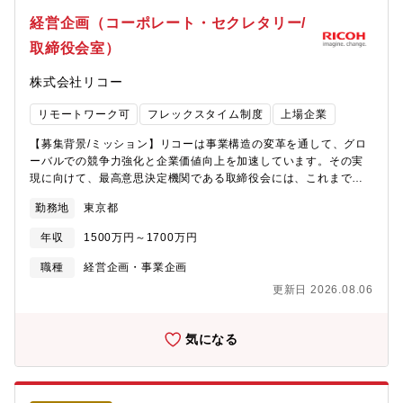
ことができる役割・職場です。・最高意思決定機関（取締役会）
す。・企業価値向上に資するコーポレート・ガバナンスの推進・
経営企画（コーポレート・セクレタリー/
の運営に深く関与でき、法務の領域に留まらず経営視点・ガバナ
株主・投資家の要望を反映した取締役会の企画・運営・企業価値
ンス視点を実務を通じて獲得できます。・取締役・社外役員・経
取締役会室）
向上に向けた取締役会の取り組みの支援・資本市場と取締役会の
営陣に対して、直接法的助言を行う機会が多く、事業会社の法務
双方のコミュケーション支援・財務分析・企業価値評価による監
部門や弁護士事務所では携わることができないような、企業経営
株式会社リコー
督支援・執行との連携による重要経営課題への対応・IR/SR部門と
のリアルな意思決定プロセスに携わることができるポジションで
の連携、適切な情報開示＜関連URL＞・リコーのコーポレートガ
す。・上場企業としての高度なガバナンス整備を、経営と共に推
リモートワーク可
フレックスタイム制度
上場企業
バナンスhttps://jp.ricoh.com/governance/governance【職務内
進する経験は、キャリア価値が非常に高く、将来的なキャリアの
容】コーポレートファイナンス領域のエキスパートとして、以下
幅も広がります（法務部門・ガバナンス関連部門への展開も
【募集背景/ミッション】リコーは事業構造の変革を通して、グロ
の実現のためコーポレート・セクレタリー機能として推進いただ
可）。・取締役会室は少数精鋭の組織であり、一人ひとりの裁
ーバルでの競争力強化と企業価値向上を加速しています。その実
きます。・ファイナンスの専門性および投資家視点から、取締役
量・貢献度が大きい環境です。・ご自身でタイムマネジメントを
現に向けて、最高意思決定機関である取締役会には、これまで以
会室の機能全般に関わり、企業価値向上の成果につなげてい
行いながらフレキシブルに働くことができる環境があります。＜
上に高度なモニタリング機能とスピーディな意思決定が求められ
く。・コーポレートセクレタリーの支援を主導し、コーポレー
勤務地
東京都
入社後のキャリアパス＞・入社後は、取締役会室の法務エキスパ
ています。このような状況を踏まえ、リコーでは2026年4月よ
ト・セクレタリー機能および取締役会室機能の高度化を図る。・
ートとして、取締役会室の法務運営全般をリードしていただきま
り、取締役会室を所管する担当役員としてガバナンス全般に責任
株主をはじめとしたステークホルダーの期待や懸念を的確に反映
年収
1500万円～1700万円
す。・将来的には、組織マネージャー、社内の法務部門など関連
を負うコーポレート・セクレタリーを新設するなど、株主を始め
し、ガバナンスや経営の意思決定に反映していく。・経営力強化
部門への人事異動も検討される範囲です。＜働き方について＞準
とするステークホルダーからの意見を経営に反映する機能の強化
職種
経営企画・事業企画
につながる監督機能の高度化を図る。＜アピールポイント＞・当
備期間を含め株主総会の時期（3～5月頃）は繁忙期となります
を進めてきました。今回の募集は、取締役会の役割である経営の
社はガバナンス、特にCEOの選解任などで、資本市場において高
更新日 2026.08.06
が、11月～1月を中心に閑散期となり、年間を通じて繁閑のメリハ
方向性・基本方針の決定などにおいて、その中核を担う経営企画
い評価を受けており、ご自身のキャリア形成に有効なスキル・経
リがある環境です。
（中期経営戦略、ポートフォリオ戦略、投資計画など）分野の専
験を積むことができる役割・職場です。・最高意思決定機関（取
門職を増強するものです。企業経営や経営戦略などに関する高い
気になる
締役会）の審議に直結する、資本政策やM&A等の経営の根幹に関
専門性を活かし、経営の高度化と企業価値の最大化に直結するガ
わる案件をファイナンスの砦として評価・提案できる非常にやり
バナンス体制を共に創り上げる意欲ある方をお迎えしたいと考え
がいの大きいポジションです。・自身のファイナンス理論を実経
ています。＜部署の業務内容＞資本市場におけるコーポレート・
営の意思決定に適用し、会社の企業価値向上をダイレクトに牽引
ガバナンスの継続的な高度化が求められており、以下を主とした