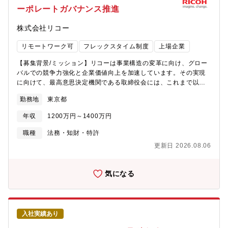
ーポレートガバナンス推進
株式会社リコー
リモートワーク可
フレックスタイム制度
上場企業
【募集背景/ミッション】リコーは事業構造の変革に向け、グロー
バルでの競争力強化と企業価値向上を加速しています。その実現
に向けて、最高意思決定機関である取締役会には、これまで以上
に高度なモニタリング機能とスピーディな意思決定が求められて
勤務地
東京都
います。このような状況を踏まえ、リコーでは2026年4月より、
取締役会室を所管する担当役員としてガバナンス全般に責任を負
年収
1200万円～1400万円
うコーポレート・セクレタリーを新設するなど、株主を始めとす
るステークホルダーからの意見を経営に反映する機能の強化を進
職種
法務・知財・特許
めてきましたが、今回の募集は、その中核を担う商事法務の専門
更新日 2026.08.06
職を増強するものです。本ポジションでは、会社法・金融商品取
引法などの高い専門性を活かし、経営の高度化と企業価値の最大
化に直結するガバナンス体制を共に創り上げる意欲ある方をお迎
気になる
えしたいと考えています。＜部署の業務内容＞資本市場における
コーポレート・ガバナンスの継続的な高度化が求められており、
以下を主とした職務としますが、業務範囲はコーポレート・セク
レタリー機能全般の範囲になります。・ステークホルダーや市場
入社実績あり
の認識をふまえた、取締役会における重要事項の意思決定および
監督機能の支援・適切なコミュニケーションを通じた資本市場の