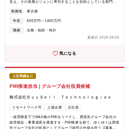
ただきます。【組織構成】・経営企画機能の強化を進める中で、
支え、その長期ビジョンに寄与することを目的としている部門で
全社戦略、新規事業、M&A/PMI、アライアンスなどの横断テーマ
す。そのなかでは、株主総会や取締役会といった会社の中心的な
勤務地
東京都
を責任者として主導していくポジションです。・少数精鋭の体制
機関の運営をしたり、会社の基本的なルール（規程）の管理など
を想定しており、ディレクター（部長）には、特定領域の専門担
をしています。また、一方で、法務的な課題に対応するなかで、
年収
600万円～1400万円
当に閉じるのではなく、複数テーマを横断しながら、組織の立ち
必要に応じて弁護士に相談することなどもあります。 法務担当
上げと事業成長へのコミットメントを期待しています。【ポジシ
として、契約、訴訟のほか、商事法務、ガバナンス、コンプライ
職種
法務・知財・特許
ョンの魅力】【1】上場企業でありながら、「第2創業期」の変革
アンスなど、法務分野で活躍いただける人材を募集しています。
更新日 2026.08.05
フェーズに関われる■完成された組織ではなく、イー・ガーディア
【お任せしたい業務・業務内容】・事業サポート法務（契約の審
ンの再成長に向けた重要テーマを、経営陣の直近で自ら意思決定
査・作成、法務問題の対応・調査、法令調査、訴訟）・コーポレ
し、推進できます。■上場企業としての事業基盤を持ちながらも、
ート法務（株主総会運営、株式関連業務、取締役会運営、ガバナ
気になる
少数精鋭の環境で、自ら考え、仕組みを作りながら事業を前に進
ンス、会社法内部統制、社内規程管理、印章管理等）・コンプラ
めることが求められるフェーズです。【2】「戦略だけ」で終わら
イアンス（コンプライアンスシステム、行動基準。競争法対応、
ない、圧倒的な裁量■戦略立案から、事業化・M&A/PMI・アライ
腐敗防止、秘密情報管理、輸出管理等）【本ポジションの魅力と
アンス推進、そしてその後の成果創出まで一気通貫で組織を率い
得られるスキル・経験】当社は、資源・製錬・材料という３つの
入社実績あり
ることができます。【3】経営と直結した意思決定・事業推進■経
コアビジネスを軸に事業をしています。そのなかで、契約・M&A
営陣や事業責任者と対等に議論しながら、全社戦略を実際の事業
のようなビジネス法務においては、非鉄資源の開発という他社で
PMI推進担当 | グループ会社役員候補
へ落とし込みます。■単なる調整役ではなく、経営の意思決定を支
はなかなか得られない経験をする機会があるほか、材料分野では
え、現場を動かす中核・リーダーとしての役割を期待していま
社会の変化に対応して開発される先端材料に関わる機会がありま
株式会社ＢｕｙＳｅｌｌ Ｔｅｃｈｎｏｌｏｇｉｅｓ
す。【4】「ベンチャースピリット」を持って挑戦できる■既存の
す。また、株式・取締役会といった商事法務においては、経営層
枠組みにとらわれず、AI×BPO時代に向けた新しいサービス・事
に近いところで大手の上場企業として求められる様々な会社法・
リモートワーク可
上場企業
正社員
業・成長モデルづくりに挑戦できます。■未整備な部分を、自ら組
金商法・ガバナンスの経験を得られます。【組織の特徴（就業環
織や仕組みとして形にしていく面白さがあります。
境）】・ほぼ全ての法務部員はフレックス制度（コアタイム無
・経営陣直下でM&A後のPMIをリードし、買収先グループ会社の
し）を導入しており、残業時間も平均して20時間/月程度とメリハ
経営統合・事業成長を推進する・PMI推進を経て、ゆくゆくは買収
リのある、効率よく業務できる環境です。個人の事情に合わせた
先グループ会社の役員としてグループ経営の中核を担う【募集背