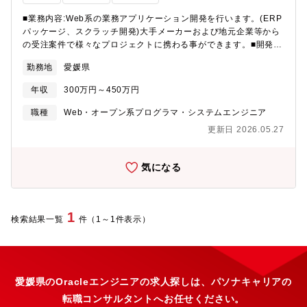
■業務内容:Web系の業務アプリケーション開発を行います。(ERP
パッケージ、スクラッチ開発)大手メーカーおよび地元企業等から
の受注案件で様々なプロジェクトに携わる事ができます。■開発環
境◇OS : Windows◇言語 : C# , Java , PHP , .Net , VB他◇DB :
勤務地
愛媛県
Oracle , SQLServer , Access系 , MySQL ,PostgreSQL◇ERPパ
ッケージ : GRANDIT■担当フェーズ : 要件定義・基本設計・詳細
年収
300万円～450万円
設計・テスト・運用保守までスキルに応じておこなって頂きま
す。■組織構成 : 松山支店のエンジニアは総数12名 (ERPグルー
職種
Web・オープン系プログラマ・システムエンジニア
プ、一般企業グループ、インフラグループ)で構成。(男女比率は男
更新日 2026.05.27
性6:女性4 女性も多く活躍しています)■就業補足 : 就業場所につい
ては松山支店もしくはプロジェクト先での勤務となります。(基本
的には自社内開発をメインとしておりますが場合により常駐もあ
気になる
ります)
1
検索結果一覧
件（1～1件表示）
愛媛県のOracleエンジニアの求人探しは、パソナキャリアの
転職コンサルタントへお任せください。