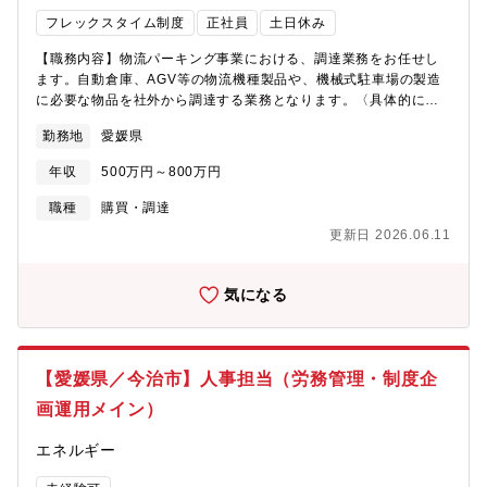
でいます。同社では、数年毎のローテーションで労務管理や人事
フレックスタイム制度
正社員
土日休み
制度改定から採用、教育、従業員エンゲージメント向上への取り
組みといった多様な人事業務経験を積むことによりプロの人事屋
【職務内容】物流パーキング事業における、調達業務をお任せし
を育成していきます。【キャリアパス】1on1等でライフステージ
ます。自動倉庫、AGV等の物流機種製品や、機械式駐車場の製造
を確認させて頂いた上で将来的に複数の拠点や人事関連部署を経
に必要な物品を社外から調達する業務となります。〈具体的に〉■
験していただくことにより、人事のプロフェッショナルとしての
査定及び発注業務：目標コストに向けて過去データから査定しサ
活躍を期待いたします。【配属先情報】別子事業所総務センタ
勤務地
愛媛県
プライヤーと価格交渉。■進捗管理：定期的にサプライヤー訪問、
ー：65名（人事業務以外を担当する従業員も含む）男女比：男性
進捗確認と共に要求納期に向けて工程を管理。■問い合わせ対応：
63％、女性 37％平均年齢：39.0歳中途入社割合：38％部門トッ
年収
500万円～800万円
図面、技術、支給品等に関する問い合わせを社内の関係部門に展
プの年齢：40代（総務センター長）【組織の特徴（就業環境）】■
開。必要に応じ問題に対処。■品質管理：主要部品について品質検
職種
購買・調達
残業時間も平均して20時間/月程度とメリハリのある、効率よく業
査を実施。出荷前には品質検査に出向し、指摘事項是正確認完了
務できる環境です。個人の事情に合わせたワークライフバランス
更新日 2026.06.11
までフォロー【働き方】出張：日帰り1～3回/月 宿泊1回/2か月
が実現可能です。■有給休暇も年間10日以上取得している社員が大
メインは中国・四国地方ですが、全国各地および海外にも出張す
多数を占めます。■出張は担当職務内容によりますが、年に6回程
ることがあります。【当社について】運搬荷役設備、物流システ
気になる
度です。【入社後の教育】部内では人事担当向けの社内セミナー
ム設備、機械式駐場設備に関する事業を展開しております。運搬
や外部研修の受講を推進しています。また、福利厚生の一環とし
機事業では１００年の歴史の中で培ってきた技術により、多くの
てUdemyによるWEB教育コンテンツなどを取り入れております。
製品が業界トップクラスのシェアを有します。物流システム事業
【募集背景】人材を資本と捉え、その価値を最大限に引き出し、
では工場、倉庫や配送センターなどで商品の保管や仕分け設備な
【愛媛県／今治市】人事担当（労務管理・制度企
中長期的な企業価値の工場を目指す人的資本経営が求められてい
ど広範囲にわたる物流システムを提供し、独自のパズル式をはじ
るいま、同社では、働き方の多様化と従業員の意識変化を大きな
画運用メイン）
めとするパーキングシステムも取り扱っています。【福利厚生】
課題と考えており、これらに対応するには人事制度の変革・枠組
◎社員の多様化するライフスタイルに合わせ、厚い福利厚制度を
み見直しなどが必須と考えます。多様な人材が集い、成長し活躍
エネルギー
意しております。安定した経営基盤と充実したサポート体制を持
できる企業を目指すために、本求人ではジェネラルにご活躍いた
つ企業のもと、腰を据えて働くことが可能です。◎育児支援金の
だける人事担当を募集しております。【組織の特徴】■特定の分野