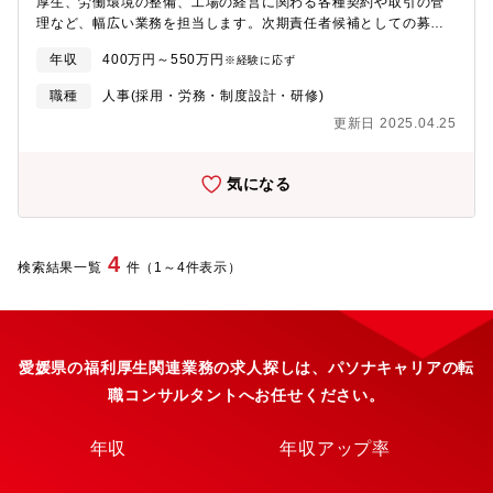
厚生、労働環境の整備、工場の経営に関わる各種契約や取引の管
居費用も実費負担を予定しております。【同社について】■太陽石
して働き手が減っていくことが見えているため、将来的に無人化
理など、幅広い業務を担当します。次期責任者候補としての募集
油は、石油の輸入から石油製品及び石油化学製品の製造・販売に
の工場運営を目指している企業が増加。同社はそこを補う物流シ
です。いずれ8～9名のマネジメントを行います。【業務例】・人
いたる一貫操業体制を確立して、持続可能な経営を実現する企業
ステム構築を目指しております。また海外にも展開(中国/台湾/タ
年収
400万円～550万円
※経験に応ず
事管理（採用、労務管理、研修）・経理業務（給与計算、仕訳処
を目指しております。（国内市場占有率は上位を占めておりま
イ/アメリカ等)。■パーキングシステム：日本国内案件中心。パズ
理、財務諸表作成）・総務業務（施設管理、資産管理、契約管
す）■愛媛を基盤とし、主に西日本を中心にガソリンスタンド
職種
人事(採用・労務・制度設計・研修)
ル式駐車場の特性上首都圏を中心に大きな需要がありますが、地
理） およびそれらを統括する業務 等【募集の背景】今後の後継
SOLATO事業を展開しております。■2024年4月にベースアップを
方都市での案件も少しずつ増えてきました。
更新日 2025.04.25
者募集のため
対応、社員がより働きやすい環境整備を進めております。
気になる
4
検索結果一覧
件（1～4件表示）
愛媛県の福利厚生関連業務の求人探しは、パソナキャリアの転
職コンサルタントへお任せください。
年収
年収アップ率