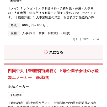
未経験可
支給や育児・介護休業などの制度を用意しております。◎入社に
に捉われずに、今まで培った知識を幅広く活用できる環境です。■
当たって転居を要するについては、当社基準により引越し費を会
業務に必要なスキルや知識を習得できる教育や研修が充実してい
【メインミッション】人事制度構築・労務対策・採用・人事異
社負担します。【企業の魅力】住友重機械搬送システムの企業の
ます。■社内教育だけではなく、部内教育の実施もございますので
動・人事考課・給与及び福利厚生に関する業務をお任せいたしま
魅力は、社会課題解決に貢献できる確かな技術力と、顧客の課題
積極的に自己研鑽に励むことができます。■個人の能力や性格など
す。 【職務詳細】1.人事諸制度の策定・改訂及び労働協約の締
解決に特化したオンリーワンのソリューション提供力にありま
の「良い部分」に着目しつつ仕事を割り振るので、高いモチベー
結・変更2.労働組合との団体交渉・労使協議3.採用及び派遣契約に
す。長年の技術蓄積と独創的なアイデアで、物流の自動化・省人
年収
600万円～900万円
ションで仕事に取り組むことができます。■20代から60代まで幅
関する業務4.人事異動に関する業務5.社員の退職、休職及び復職に
化を実現し、働きがいのある社会の実現に貢献しています。ま
広い年齢層ですが、年上、年下関係なく気軽に話せる雰囲気の職
関する業務プロセス安全診断に関する業務6.出向社員の受入、出
た、独自のパズル方式を持つ機械式駐車場や、高機能フィルム製
職種
人事(採用・労務・制度設計・研修)
場です。■中途入社の社員も多いため、比較的すぐに新しい組織文
向協定の締結及び管理7.人事考課に関する業務8.給与、賞与及び退
造用の搬送システムなど、幅広い事業領域とニッチ市場での高い
更新日 2026.07.14
化に適応出来ます。■社内の風通しが良く、若い世代であっても自
職金の支給に関する業務9.社会保険等の事務手続10.福利厚生施策
競争力も魅力です。?～社会課題解決への貢献～■労働力不足が深
由に意見を言える環境です。
の策定、実施及び管理（企業年金制度に関する業務を含む）11.労
刻化する物流業界に対し、自動倉庫や無人搬送などの先進的なシ
働衛生施策の策定及び本社・四国事業所における実施※上記の中
ステムを提案し、物流の効率化や社会インフラの構築に貢献して
気になる
でも、特に1・2・3・7・11の業務を中心にお任せいたします。
います。?■「マジックラック」のような独創的な自動倉庫システ
【配属先情報】人材部・人事グループへの配属を予定しておりま
ムで、保管効率の向上や倉庫のコンパクト化に貢献し、顧客から
す。人 数：13名（本社6名、四国事業所7名）年齢構成：20代
高い評価を得ています。?～確かな技術力と独創性～■世界初・日
5名、30代3名、40代3名、50代2名男 女 比：男性6名、女性7名
本初という技術にも果敢に挑戦し、社会課題を解決するパイオニ
四国中央【管理部門(総務)】上場企業子会社の水産
※人事制度企画に関しては、本社／四国事業所の垣根を越えてプ
アとして時代の要請に応えています。?■大型・重量ロールの高機
ロジェクト型で動いておりますので、全社の制度構築にも携わる
加工メーカー！/転勤無
能フィルム製造で、独自のRDRV?技術により搬送・着脱作業の無
ことが可能です。【働き方に関して】・想定残業時間：20時間／
人化と品質リスク低減を実現しています。?～幅広い事業領域～■
月・総合職採用の為、転勤の可能性有（ただし、当面の間は発生
食品メーカー
搬送システム、物流システム、パーキングシステムという3つの主
しない予定です）【住宅補助に関して】■愛媛事業所では社宅（独
要事業を柱に、幅広い製品とソリューションを提供。?特に、機械
身寮／世帯寮）、借上げ社宅制度がございます。※持ち家が無い
未経験可
式駐車場システムである「スミパークRシリーズ」は、独自のパズ
事等、適用にあたりいくつか条件がございます。気になる方は選
ル方式など豊富なラインナップで、都市空間の駐車場ニーズに応
【職務内容】同社管理部門にて、労働関係の管理や従業員の福利
考過程でご確認ください。■県外から転居を伴う入社の際には、転
えています。?【同社の今後】■物流システム：日本の人口が減少