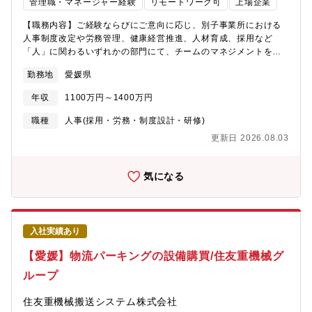
管理職・マネージャー経験
リモートワーク可
上場企業
【職務内容】ご経験ならびにご意向に応じ、別子事業所における
人事制度改定や労務管理、健康経営推進、人材育成、採用など
「人」に関わるいずれかの部門にて、チームのマネジメントを行
う管理職としての活躍を期待しております。なお、同社の総合職
勤務地
愛媛県
では、全社横断的な職種別・専門別の管理区分「職掌」を用いて
おり、専門的な能力開発を目的に職掌別人材開発を行っているた
年収
1100万円～1400万円
め、数年に一度の転勤を伴います（応相談）。希望の初任地につ
いては応募書類にご記載ください。(面接時にも確認させていただ
職種
人事(採用・労務・制度設計・研修)
きます。)業務はいずれも一人で担当するのではなく、チームでフ
更新日 2026.08.03
ォローし合いながら一緒に課題解決に向けた提案が出来る環境で
あり、社内コミュニケーションも非常に活発な環境です。また、
人事部職掌として、各事業所間の定期的な情報交換の場があるほ
気になる
か、拠点を超えた研修や交流の機会もあり、全社の人事担当者と
連携しながら業務を進めていただきます。＜詳細＞別子事業所お
いては、同エリアの人事業務や工場の労務管理を担う役割として
実務をこなしていただくことはもとより、人事制度改定や労政対
入社実績あり
応、健康経営推進、人材育成、採用など、幅広い業務を担ってい
ます。※場合により本社内の各事業部人事ポジション(HRBP)への
【愛媛】物流パーキングの設備購買/住友重機械グ
配属の可能性もございます。【本ポジションの魅力】「事業は人
ループ
なり」の考えのもと、ものづくり企業として社員が自己の役割を
認識し、活き活きと職場の仲間と目標に向かって働くことができ
住友重機械搬送システム株式会社
るようラインとスタッフが連携して組織と人の活性化に取り組ん