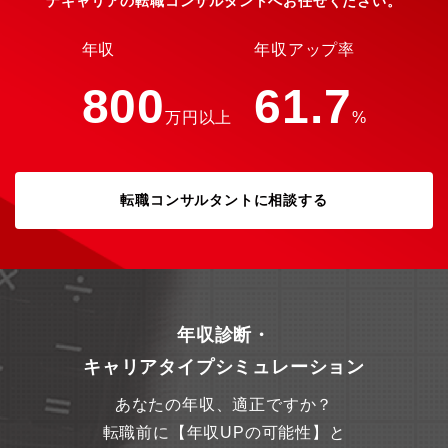
ナキャリアの転職コンサルタントへお任せください。
ネージャーを目指すことができます。【研修体制について】RPA
などのITソリューションの知識習得について、入社後にお渡しす
る資料にて2週間程度研修を実施いたします。その中で分からない
年収
年収アップ率
事があれば上司や他社員へ相談したり、社内ツールを利用し質問
できる環境がございます。社内ツールは非常に活発に使われてい
800
61.7
るため、質問もしやすい環境はもちろんですが、過去の質問事例
万円以上
%
等から学ぶことも可能です。その後はOJTや先輩社員の同行によ
りスキルを身に着けて頂き、3か月程度で一人立ち頂きます。【リ
モートワークについて】PC・スマートフォンを貸与しますので、
リモートワークは可能ですが、お客様要望/環境によっては、対面
での対応もしています。また、現在はコロナウイルスまん延防止
転職コンサルタントに相談する
策として積極的にリモートワークを取り入れておりますが、実業
務においてお客様課題の把握、解決のためには現場にでた方がよ
り効果的なため、コロナが収束していくのにあわせ、将来的には
減少傾向となる予定です。※案件対応時は基本的に直行直帰とな
ります。【歓迎要件】▼プログラミング経験（VBA、VB、Java、
Pythonなど）▼RPA、Power Platform、kintoneの知識▼DX推
進、業務改善に関するコンサルティング経験▼ITソリューション
年収診断・
に係る営業経験▼法人向け新規営業開拓経験▼課題解決型の顧客
キャリアタイプシミュレーション
提案・折衝経験（個人・法人、業界、年数は問わず）▼お客様へ
の強いコミットメントを持つ方、企業に貢献したい、仕事を通じ
あなたの年収、適正ですか？
て社会を活性化させたいという志向の方
転職前に【年収UPの可能性】と