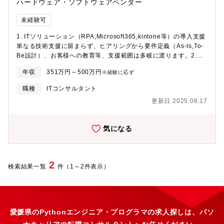
ハードウェア・ソフトウェアベンダー
未経験可
1. ITソリューション（RPA,Microsoft365,kintone等）の導入支援
単なる技術支援に留まらず、ヒアリングから要件定義（As-Is,To-
Be設計）、お客様への教育等、支援範囲は多岐に渡ります。2.
BPR,DX人材育成等の組織/業務改革を中心としたコンサルティン
年収
351万円～500万円
※経験に応ず
グ支援顧客課題に対して広範囲でのオペレーション改善、デジタ
ル人材育成に向けた企画・研修カリキュラム作成等、業務・組織
職種
ITコンサルタント
（人材）面からコンサルティングを行います。3. 民間企業への事
更新日 2025.06.17
業企画・推進支援に係るコンサルティング支援民間企業における
IT/DX事業に対してどのように事業拡大を目指すべきかコンサルテ
ィングを行います。調査・企画業務に留まらず、現場に出て提
気になる
案・実証支援を取り組むことも多いです。※こちらは東京、大阪
での業務がメインとなります。各プロジェクトによって上記業務
が組み合わされることもあり、1-3を完全に分離して業務を行う訳
ではありません。多様な経験を通じて、自己のキャリアを広げる
2
検索結果一覧
件（1～2件表示）
ことが可能です。【魅力】■未経験でも技術（ITソリューション）
分野/コンサルティング分野のプロフェッショナルを目指すことが
できます。※銀行/証券/メーカー/不動産/教育/飲食業界等、様々な
業界から入社・活躍中!■技術分野、コンサルティング分野のどち
らも経験できるため、幅広くキャリアを積むことができます。■成
愛媛県のPythonエンジニア・プログラマの求人探しは、パソ
長フェーズの為、企業とともに成長でき、実績に応じて早期にマ