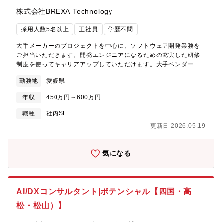
株式会社BREXA Technology
採用人数5名以上
正社員
学歴不問
大手メーカーのプロジェクトを中心に、ソフトウェア開発業務を
ご担当いただきます。開発エンジニアになるための充実した研修
制度を使ってキャリアアップしていただけます。大手ベンダーか
ら、大手メーカー、通信会社、情報処理、医療機関、金融機関
勤務地
愛媛県
等、幅広い業種・分野の案件があります。ご希望にあった案件に
携わることが可能です。≪案件例≫●大手自動車メーカー様ナビア
年収
450万円～600万円
プリケーションの開発業務内容：顧客と連携した画面仕様の検
討・提案、調査分析～コードレビューまでの工程全般環境 ：
職種
社内SE
Java、Swift、C、C++●大手メーカー様基幹システムマイグレー
更新日 2026.05.19
ション（WEBアプリケーション化）環境 ：
Java（SpringBoot）、React（Next.js, Typescript）、SQL、
Github、VSCode●災害ポータルシステムの開発業務内容：
気になる
PowerAutomate,PowerApps,PowerBIを使用した詳細設計、開
発、テスト環境 ：Yocto、Linux、C、C++、Python●チャット
通知メッセージ配信ツールの改修業務内容：詳細設計、開発、テ
スト環境：Ruby、Rails、Vue.js、Nuxt.js、Sass、MySQL、
AI/DXコンサルタント|ポテンシャル【四国・高
Git、Docker
松・松山）】