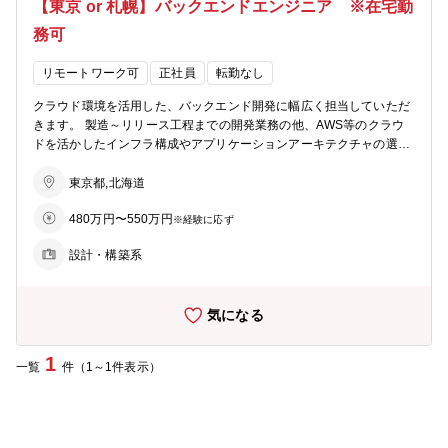
【東京 or 札幌】バックエンドエンジニア ※在宅勤
務可
リモートワーク可
正社員
転勤なし
クラウド環境を活用した、バックエンド開発に幅広く担当していただ
きます。 製造～リリース工程までの開発業務の他、AWS等のクラウ
ドを活かしたインフラ構成やアプリケーションアーキテクチャの選定
など、ハイレベルな仲間達と常に最先端な技術にチャレンジすること
も可能です。 【具体的な仕事内容】 ・お客様のビジネスニーズに最
東京都,北海道
適なシステム構成の検討、提案 ・開発作業(設計・製造・テスト・リ
480万円〜550万円
リースなど) 要件定義・業務設計・サービス設計など、お客様に近い
※経験に応ず
業務を担当していただくことも可能です。 【プロジェクト例】 ・住
設計・構築系
宅関連のIoT製品の開発 ・大手レストラン向けキャッシュレスサービ
ス ・子供/高齢者向け見守りサービス
気になる
1
一覧
件（1～1件表示）