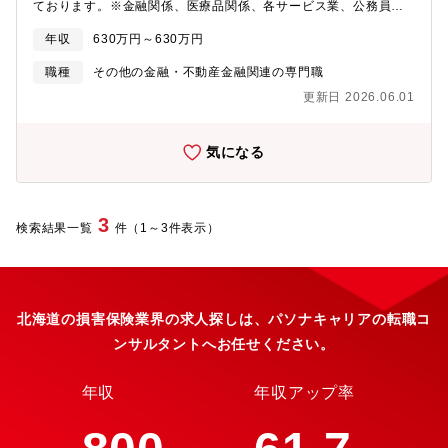
ております。※金融関係、医療品関係、各サービス業、公務員、
メーカー等様々な職種経験者の方が体系的な研修プログラムを通
年収
630万円～630万円
じて業務を体得されております。【損害サービスとは】事故発生
～保険金のお支払いまでを担当します。東京海上日動及びグルー
職種
その他の金融・不動産金融関連の専門職
プ会社は、お客様が万が一の事故にあわれた際に、「高い専門性
更新日 2026.06.01
を発揮しながらお客様に安心と安全をお届けする」という高品質
の損害サービスをご提供するため、様々な取り組みを行っていま
す。【雇用形態】正社員：定年63歳 ※再雇用有（65歳まで）
気になる
3
検索結果一覧
件（1～3件表示）
北海道の損害保険業界の求人探しは、パソナキャリアの転職コ
ンサルタントへお任せください。
年収
年収アップ率