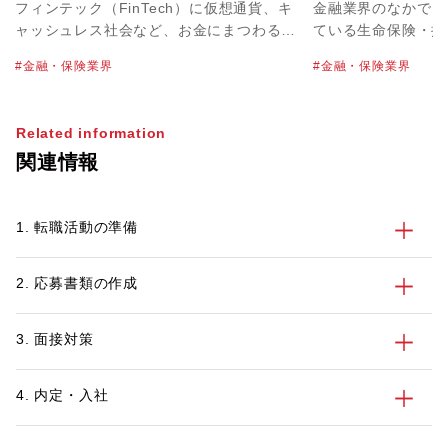
ポジションを生み出せるチャンス
キャリアプランを
フィンテック（FinTech）に仮想通貨、キ
金融業界のなかでも
が大きなカギに
ャッシュレス社会など、お金にまつわる新
ている生命保険・損
たなニュースが新聞やニュースで日々報じ
場。圧倒的に同業他
金融・保険業界
金融・保険業界
られています。その一方で、メガバンクの
界ですが、これまで
新卒採用数削減や不正融資など、やや暗い
するためには、何が
イメージの話題も目にする昨今の金融業
うか。パソナキャリ
Related information
界。業界全体の動向や、転職市場はどのよ
リクルーティングア
関連情報
うな状況なのでしょうか。自身も証券会社
アドバイザーとして
での営業経験を持ち、現在は金融業界を中
両方に寄り添う石井
心に転職の支援を行っているパソナキャリ
向や転職事例につい
1. 転職活動の準備
ア キャリアアドバイザーの新垣に話を聞
きました。
2. 応募書類の作成
3. 面接対策
4. 内定・入社