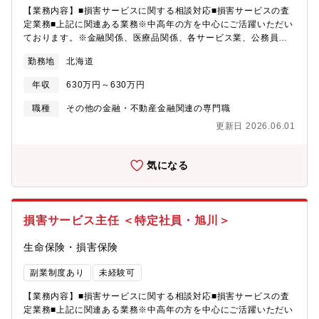
【業務内容】■損害サービスに関する相談対応■損害サービスの査
定業務■上記に関連ある業務※中高年の方を中心にご活躍いただい
ております。※金融関係、医療品関係、各サービス業、公務員、
メーカー等様々な職種経験者の方が体系的な研修プログラムを通
勤務地
北海道
じて業務を体得されております。【損害サービスとは】事故発生
～保険金のお支払いまでを担当します。東京海上日動及びグルー
年収
630万円～630万円
プ会社は、お客様が万が一の事故にあわれた際に、「高い専門性
を発揮しながらお客様に安心と安全をお届けする」という高品質
職種
その他の金融・不動産金融関連の専門職
の損害サービスをご提供するため、様々な取り組みを行っていま
更新日 2026.06.01
す。【雇用形態】正社員：定年63歳 ※再雇用有（65歳まで）
気になる
損害サービス主任 ＜特定社員・旭川＞
生命保険・損害保険
副業制度あり
未経験可
【業務内容】■損害サービスに関する相談対応■損害サービスの査
定業務■上記に関連ある業務※中高年の方を中心にご活躍いただい