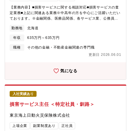
【業務内容】■損害サービスに関する相談対応■損害サービスの査
定業務■上記に関連ある業務※中高年の方を中心にご活躍いただい
ております。※金融関係、医療品関係、各サービス業、公務員、
メーカー等様々な職種経験者の方が体系的な研修プログラムを通
勤務地
北海道
じて業務を体得されております。【損害サービスとは】事故発生
～保険金のお支払いまでを担当します。東京海上日動及びグルー
年収
635万円～635万円
プ会社は、お客様が万が一の事故にあわれた際に、「高い専門性
を発揮しながらお客様に安心と安全をお届けする」という高品質
職種
その他の金融・不動産金融関連の専門職
の損害サービスをご提供するため、様々な取り組みを行っていま
更新日 2026.06.01
す。【雇用形態】正社員：定年63歳 ※再雇用有（65歳まで）
気になる
入社実績あり
損害サービス主任 ＜特定社員・釧路＞
東京海上日動火災保険株式会社
上場企業
副業制度あり
正社員