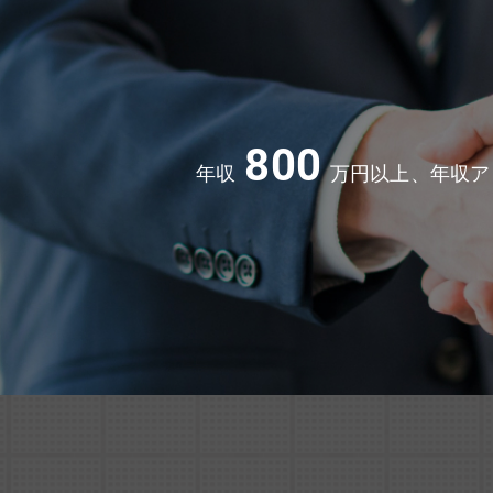
800
年収
万円以上、年収ア