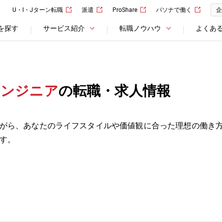
U・I・Jターン転職
派遣
ProShare
パソナで働く
企
を探す
サービス紹介
転職ノウハウ
よくあ
3エンジニア
の転職・求人情報
がら、あなたのライフスタイルや価値観に合った理想の働き
す。