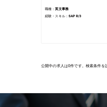
職種：
英文事務
経験・スキル：
SAP R/3
公開中の求人は
0
件です。検索条件を