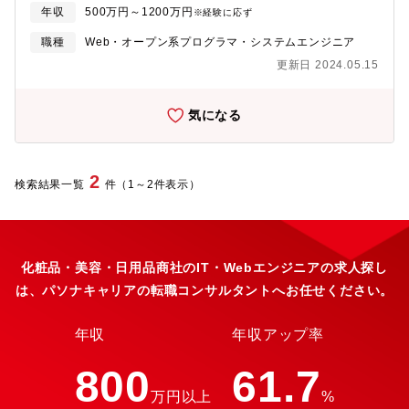
ニ、スーパーなどの商品が将来的に人件費高騰によって値上がり
年収
500万円～1200万円
※経験に応ず
いう物流ロボットによる革新技術を目指しています。今後更なる
するリスクに対して、物流の無人化・効率化を実現する、社会貢
機械化・自動化を進めています。具体的な業務例は以下の通りで
献度の非常に高い仕事です。顧客向けの仕事ではない為、外的要
職種
Web・オープン系プログラマ・システムエンジニア
す。（1）ロボットアームの設計・開発…何万種もの商品（大きさ
因(納期や顧客要求)に左右されず仕事の“質”に注力できます。【組
更新日 2024.05.15
も重さも形状も異なる）を自動で識別し、ピックする（掴む）ロ
織構成】研究開発部全体で40名弱、大阪と東京の2拠点で研究開発
ボット（2）輸送ロボットの設計・開発…庫内の適切な保管場所
を行っています。【募集背景】全国にある物流センターを進化さ
へ、人が歩いて運ぶことなく自動で商品を投入してくれるロボッ
せていく必要がある中で、各センターで要件が異なるため最適設
気になる
トなど※障害物回避、軌道生成など（輸送ロボットに用いるため
計のためエンジニアを募集いたします。
の制御設計）の構築を行います。【業務の特徴】自社産業機械の
開発における、様々なロボットの制御システムの開発などを担当
します。将来的には100％内製を目指しており、制御システム開発
2
検索結果一覧
件（1～2件表示）
の上流工程から担当していきます。【組織構成】研究開発本部。
配属先となる部署は40名弱で構成されており、うち現在2名のメン
バーが制御系に関わる開発に携わっています。
化粧品・美容・日用品商社のIT・Webエンジニアの求人探し
は、パソナキャリアの転職コンサルタントへお任せください。
年収
年収アップ率
800
61.7
万円以上
%