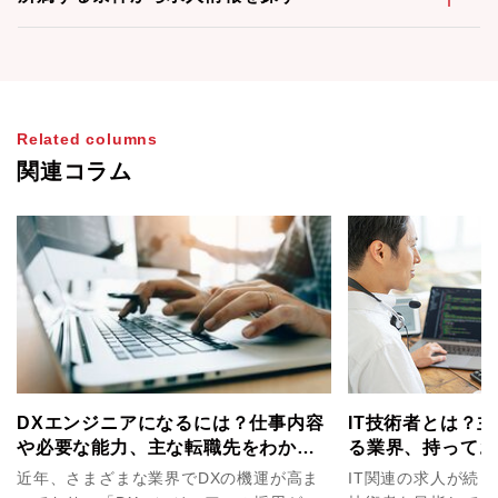
Related columns
関連コラム
DXエンジニアになるには？仕事内容
IT技術者とは？
や必要な能力、主な転職先をわかり
る業界、持ってお
やすく解説！
介！
近年、さまざまな業界でDXの機運が高ま
IT関連の求人が続々