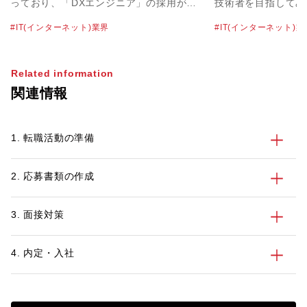
っており、「DXエンジニア」の採用が活
技術者を目指してみ
発になっています。DXエンジニアは多様
も多いかもしれませ
IT(インターネット)業界
IT(インターネット)業
な役割を任されることもあって、高水準の
とひと口にいっても
給与や待遇で採用されるケースも珍しくあ
はさまざまです。そ
りません。そのため、キャリアアップのた
な職種や仕事内容を
Related information
めにDXエンジニアを目指したいという方
とで、より次のキャ
関連情報
も多いのではないでしょうか。 そこで今
でしょう。 そこで今回は、IT技術者の定
回は、DXエンジニアの主な仕事内容や必
義や活躍している業
要な能力、目指すための方法についてわか
容について解説しま
1. 転職活動の準備
りやすく解説します。今後の転職活動を有
キャリアに役立つ資
利に進めるためにも、参考にしてみてくだ
ぜひ今後のスキルア
さい。
てみてください。
2. 応募書類の作成
3. 面接対策
4. 内定・入社