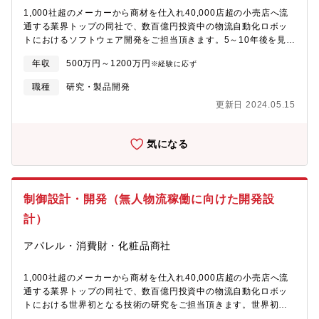
1,000社超のメーカーから商材を仕入れ40,000店超の小売店へ流
通する業界トップの同社で、数百億円投資中の物流自動化ロボッ
トにおけるソフトウェア開発をご担当頂きます。5～10年後を見据
え、世界初となる、画像認識を活用し、形状が全く異なる数万種
年収
500万円～1200万円
※経験に応ず
類の商材を自動識別しピックするという物流ロボットによる革新
技術を目指しています。【具体的には】物流センターの無人化に
職種
研究・製品開発
向けた商品の位置や姿勢を認識するシステムの設計、開発を担当
更新日 2024.05.15
いただきます。様々な形状、テクスチャ、柔軟性の数万種類の商
品を安定して認識しピックするロボットの実現を目指します。
■RGB画像や点群データを用いた様々な「物体の位置や姿勢認識ア
気になる
ルゴリズムの研究・開発■CV分野の最先端技術の実装と実現場へ
の応用■C++、CUDAを利用したリアルタイムシステムの設計・開
発・評価【ミッション】業界トップ企業として社会インフラに近
い役割を担う同社では、少子高齢化に伴う労働力不足の課題解決
制御設計・開発（無人物流稼働に向けた開発設
を見据え、物流センター内の自動化・効率化の実現を目指してお
ります。最先端テクノロジーを駆使したロジスティクス・システ
計）
ムにより、生産・流通・店舗といったサプライチェーン全体のコ
スト効率化を実現するために開発の領域で活躍いただきます。
アパレル・消費財・化粧品商社
【業務の特徴】次世代物流サービス市場へ後発参入し競合企業と
争うのではなく「自社内」の物流革新が目的の為、協力 的な他部
1,000社超のメーカーから商材を仕入れ40,000店超の小売店へ流
署と潤沢な資金を上手く活用し、安定就業が可能です。業界トッ
通する業界トップの同社で、数百億円投資中の物流自動化ロボッ
プだからこそ、設定課題は、競合企業に左右されるのではなく、
トにおける世界初となる技術の研究をご担当頂きます。世界初と
社会貢献になります。 日常的に利用するドラッグストアやコンビ
なる形状が全く異なる数万種類の商材を自動識別しピックすると