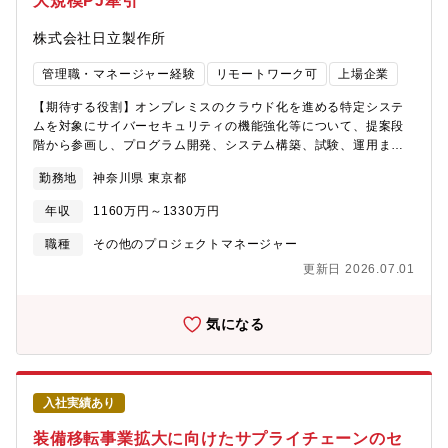
大規模PJ牽引
株式会社日立製作所
管理職・マネージャー経験
リモートワーク可
上場企業
【期待する役割】オンプレミスのクラウド化を進める特定システ
ムを対象にサイバーセキュリティの機能強化等について、提案段
階から参画し、プログラム開発、システム構築、試験、運用まで
システムのライフサイクル全体に従事いただきます。提案フェー
勤務地
神奈川県 東京都
ズにおいては、ニーズ調査から提案書の作成にプロジェクトマネ
ジャーとして従事いただきます。また、開発フェーズでは、プロ
年収
1160万円～1330万円
ジェクトマネジャーの立ち位置で50名以上のプロジェクトメンバ
を取り纏めプロジェクトを推進できる方を募集します。※実際の
職種
その他のプロジェクトマネージャー
機材設定やプログラミングは、協力会社へ発注し、開発作業を推
更新日 2026.07.01
進することになります。【職務詳細】IT/IoTのサイバーセキュリテ
ィに係るエンジニアリング。・中央省庁に対してヒアリングを行
い、ニーズを収集、集約、分析・聴取したニーズを踏まえ、サイ
気になる
バーセキュリティに係わる事業の企画立案・ニーズの擦り合わせ
と並行して、上記システムの構築・研究開発部門、製品事業部及
び他社製品ベンダーと意見、工程等の調整・組織の内外と協調
し、上記に係わるソリューションサービスの構成検討を推進【ポ
入社実績あり
ジションの魅力・やりがい・キャリアパス】顧客業務の理解か
ら、課題の抽出、ソリューション検討を行い、実際のソリューシ
装備移転事業拡大に向けたサプライチェーンのセ