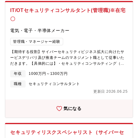
応など]・セキュリティ脅威情報発信/情報分析など■セキュリティ
エンジニアリングデザイン業務・システムや製品・サービスへの
IT/OTセキュリティコンサルタント(管理職)※在宅
セキュリティ実装やセキュリティ脅威への対応の仕組み構築・外
〇
部環境変化(モダンな開発手法・技術・規制等)に対応したセキュリ
ティ施策や規則の再構築[DevSecOps, SBOM対応等]・セキュリテ
電気・電子・半導体メーカー
ィ強化施策支援の立案、推進 など※主として製品やサービスのセ
キュリティに関わる業務となります。上記以外にセキュリティア
管理職・マネージャー経験
セスメント業務や脆弱性対策のためのプラットフォームの構築・
運用業務などもあり、応募者の経験やスキルに合わせて、具体的
【期待する役割】サイバーセキュリティビジネス拡大に向けたサ
な担当業務は決めさせていただきます。【ポジションの魅力・や
ービスデリバリ及び推進チームのマネジメント職として従事いた
りがい・キャリアパス】・日立においてセキュリティを確保する
だきます。【具体的には】・セキュリティコンサルティング（リ
ための技術的な中核を担います。・大きな企業体である日立グル
スクアセスメント、ポリシー策定、対策立案、SIRT構築、等）・
ープで日立のセキュリティを牽引し、セキュリティに対する課題
年収
1000万円～1300万円
セキュリティエンジニアリング（ネットワーク構築、SOC構築、
に取り組みます。セキュリティに意欲のある方にはセキュリティ
インシデント分析、等）・新規セキュリティソリューションやサ
資格の取得や社内外のセキュリティに関わる研修の受講を支援し
職種
セキュリティコンサルタント
ービスの企画、機器検証、試行評価・社内プロジェクト実績やソ
ます。・セキュリティスペシャリストとしてスキル・経験を深め
更新日 2026.06.25
リューションノウハウに関するグローバル拠点からの問合せ対
ていただけるとともに、ご志向性や評価などによってはマネジメ
応 等【ポジションの魅力】■同社のサイバーセキュリティソリュ
ントとしてのキャリアパスもございます。【働く環境】■配属組
ーションセンターは、当社お客様のサイバーセキュリティ課題に
織/チームについて配属組織は、セキュリティの専門組織となり、
気になる
応えるべく、対策ソリューションの選定・開発の企画から、デリ
HIRTセンタには約30名程度の社員が在籍しております。関連部門
バリを行うために必要なビジネスプロセスや組織の設計・構築推
とのコミュニケーションや現場とのコミュニケーションも多くあ
進まで幅広く手がける部門となっています。■現在当部では、世界
ります。また、経験者採用入社者もおり、ご活躍されていらっし
的なIT/OT（OT:Operationnal Technology）セキュリティニーズ
ゃいます。■働き方について出社は週1回程度を想定しています。
セキュリティリスクスペシャリスト（サイバーセ
の拡大とお客様の期待に応えるため、本業務を共に担っていただ
[2023年12月時点での出社頻度。将来を保証するものではない](グ