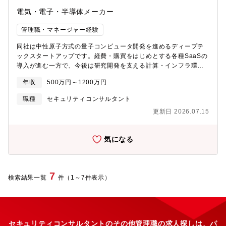
関する報告書や技術文書の作成、関連部門への説明および啓もう
もが活躍できる職場環境（多様性重視、女性活躍推進等）【就業
電気・電子・半導体メーカー
活動。・全社的なセキュリティインシデントや重大リスク発見時
環境】キャリア採用にてしばらくご活躍いただくため当面転勤想
の緊急対応・GRCツールを活用したリスク可視化と、ビジネス優
定しておりません。（将来的な転勤の可能性はございます）より
管理職・マネージャー経験
先度に基づくセキュリティ施策の立案。・次世代SIEMおよび脅威
快適な職場環境をめざし、様々な制度、施設を整えて社員をサポ
インテリジェンスを活用した脅威分析とSOC運用およびSOARに
ートしています。平均残業時間も月10時間程度と長期就業可能な
同社は中性原子方式の量子コンピュータ開発を進めるディープテ
よる運用高度化・ネットワーク可視化ツールを活用したリアルタ
環境です。日本国内にいる期間はテレワーク、時間単位休暇制
ックスタートアップです。経費・購買をはじめとする各種SaaSの
イムでのトポロジー把握及びレスポンスへの活用・国内外の他部
度、フレックスホリデー、フレックスタイム制度、育児時間制度
導入が進む一方で、今後は研究開発を支える計算・インフラ環境
門・リージョンとの協働によるセキュリティプロジェクトの遂行
等の働きやすさに関する制度や社員の適材適所を実現するために
の整備が必要な状況です。コーポレートITの足場を固めながら、
（必要に応じてプロジェクトマネジメントも担当）・OEMとして
年収
500万円～1200万円
キャリアプラン申告や社内公募制度も導入をしております。【企
ディープテック特有のインフラ要件まで構想し、要件として整理
車両セキュリティコンプライアンス対応【キャリア】・経験とポ
業の魅力】■100年の歴史を誇る制御分野のリーディングカンパニ
できる方を求めています。【具体的な業務内容】●コーポレートIT
職種
セキュリティコンサルタント
テンシャルに応じて、スタッフ～課長代理まで柔軟にポジション
ー。現在、化学・医療・バイオ領域拡大のまさに変革期！
基盤の構築・運用・アカウント・ID管理、デバイス管理の要件定
を検討・グローバル化を加速する中で、海外拠点・海外チームと
更新日 2026.07.15
■WEB面接完結。在宅勤務実施中。働き易さ抜群で企業ランキン
義・運用・経費・購買・勤怠・人事など各種SaaSの選定、導入推
連携する国際的な経験を積むことが可能・技術専門性を極めたい
グ上位！■残業規制もあり、恒常的な残業はなく、落ち着いて長期
進、連携、運用最適化・ヘルプデスク、IT資産管理、社内ネット
方、プロジェクトリード・マネジメント志向の方、どちらも歓迎
的に働くことのできる環境。■社内で幅広い活躍が期待できる環境
ワーク整備のディレクション●情報セキュリティ・セキュリティポ
気になる
【職務の魅力】・最新技術や脅威トレンドに触れながら、自らの
配属予定の本部以外にも各製品事業部でも専門スキルをお持ちの
リシーの策定・運用、アクセス権限設計、ログ監視体制の整備●研
提案で新たな施策を形にできる環境・キャリアの幅を広げられる
方のニーズがあるため、他の部署への道も将来的に希望があれば
究開発現場のIT環境整備・研究開発に必要な計算環境(クラウド /
柔軟性と多様性に富んだ職場文化自動車のOEMの業務ライフサイ
チャレンジできる環境。
ネットワーク等)について、現場と対話し何が必要かを整理・実
クルや新しい自動運転車の開発に関連するセキュリティリスクを
験・制御系システムとの接続やデータ基盤に関する要件整理と、
7
検索結果一覧
完全に理解し、セキュリティの強化のため、各地域のアプリケー
件（1～7件表示）
業務委託人材・ベンダーのコントロール
ションやシステムオーナーとの緊密な連携が必須となっていま
す。このような取り組みは、同社のセキュリティの保護に不可欠
であり、グローバルな環境で中心的な役割を果たす絶好の機会で
す。
セキュリティコンサルタントのその他管理職の求人探しは、パ