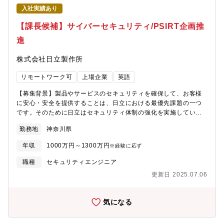
まらない新規事業が次々と生まれる環境で、情報セキュリティ推
内外）の準備・対応を主導・監査指摘事項の分析、是正計画の立
入社実績あり
進部は重要な役割を担っています。「どうすれば安全に使っても
案・実行管理（５）サプライチェーン全体のセキュリティ向上・
らえるか」という現場の声を起点に、トップダウンではなくボト
外注先・協力会社に求めるセキュリティ要件の定義・共有・取引
【課長候補】サイバーセキュリティ/PSIRT企画推
ムアップで施策を推進。部門自 らが強い使命感を持って取り組ん
先のセキュリティ水準の評価・フォローアップ、改善支援策の検
進
でいます。経営層に近い立場で高い権限とスピード感を持って意
討・サプライチェーン全体で満たすべき認証・規制対応に向け
思決定に関われる点も大きな魅力です。
た、ガイドライン・標準の策定支援【ポジションの魅力】■国際社
株式会社日立製作所
会のニーズと最新のセキュリティトレンドを実感できます。■事業
とセキュリティをつなぐ立場を通じて複合的なスキルアップがで
リモートワーク可
上場企業
英語
きます。■プロジェクトを主導する経験を積むことができます。■
重要性が高まるセキュリティ分野の実務経験を積むことができま
【募集背景】製品やサービスのセキュリティを確保して、お客様
す。【働き方】■平均残業時間：月30時間 ■フレックスタイム制：
に安心・安全を提供することは、日立における最優先課題の一つ
有（コアタイム：無） ■リモート勤務：可（週１・２日程度）
です。そのために日立はセキュリティ体制の強化を実施していま
【募集背景】事業拡大に伴う、組織強化を目的とした増員募集と
す。社内でのセキュリティ人財育成に加えて、社外からも人財を
なります。【配属先情報】航空・宇宙・防衛事業領域 防衛システ
勤務地
神奈川県
募集します。日立の製品・サービスのセキュリティを牽引してい
ム事業部 航空エンジンプロジェクト部 統括グループ※通勤時間
く方の応募をお待ちします。【職務概要】製品・サービスのセキ
年収
1000万円～1300万円
が１時間30分を超える場合は社内規定に沿って借り上げ社宅のご
※経験に応ず
ュリティを確保するための活動１．日立製品・サービスのセキュ
利用が可能です。
リティ・インシデント・レスポンス（PSIRT活動）２．日立グル
職種
セキュリティエンジニア
ープ全体の事業部門のセキュリティに関するアセスメント３．日
更新日 2025.07.06
立の事業におけるプライバシーデータ取り扱い時のアセスメント
４．脆弱性の早期検知のためのプラットフォームの構築・運用
【職務詳細】■セキュリティインシデントレスポンス業務・セキュ
気になる
リティ技術支援[サイバーセキュリティの高度な知見と経験をもと
した、脆弱性対策(セキュリティ設計レビュー等)やインシデント対