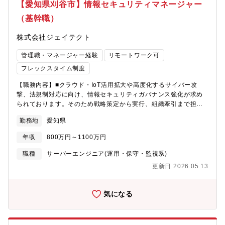
ネジメントが主業務となり、他の定常業務から独立した専任的な
【愛知県刈谷市】情報セキュリティマネージャー
練・演習、独自暗号製品の提供なども実施しています。当ポジシ
ポジションです。社内環境の構築にとどまらず、外注先を含むサ
ョンでは、クラウド環境下においてサイバーセキュリティを実現
（基幹職）
プライチェーン全体のセキュリティ向上を推進し、必要に応じて
するための、提案、設計・開発、運用支援について担当者として
予算確保や経営層への説明・提案も行っていただきます。【具体
設計・開発等を担当いただきます。技術的には、NIST-SP800、
株式会社ジェイテクト
的には】防衛装備事業における情報セキュリティ強化プロジェク
ISO15408等のセキュリティ基準に基づく設計・開発、識別認証、
トのプロジェクトマネージャーとして、以下の業務を担当いただ
アクセス制御、FW、IDS、ログ解析、マルウェア対策、SOC、暗
管理職・マネージャー経験
リモートワーク可
きます。（１）セキュリティ要求の解釈・業務要件との整合・各
号等に係るセキュリティ製品と自社開発アプリケーションを組み
国政府・防衛当局・第三者認証制度（例：CMMC等）が示すセキ
フレックスタイム制度
合わせたソリューション開発に従事いただきます。【募集背景】
ュリティ要求を収集・分析・事業の業務要件（生産・調達・保
サイバーセキュリティは非常に重要な事業であり、事業規模が
【職務内容】■クラウド・IoT活用拡大や高度化するサイバー攻
守・サービス提供等）とセキュリティ要件を整理し、両者が矛盾
年々拡大しています。今後も優位な競争力を確保していくため
撃、法規制対応に向け、情報セキュリティガバナンス強化が求め
なく両立する「あるべき姿」を構想・事業部門、情報セキュリテ
の、提案及び設計・開発をプロジェクトマネジャーとして牽引頂
られております。そのため戦略策定から実行、組織牽引まで担う
ィ部門、ITシステム部門、製造部門との協議をつうじて、現実的
ける人財を募集します。【福利厚生】住宅手当（最大60万円/
マネージャーを募集(基幹職採用)・情報セキュリティ グローバル
かつ効果的なセキュリティ水準の合意形成をリード（２）実行計
年）、寮・社宅、カフェテリアプラン（12.2万円相当/年）、子ど
勤務地
愛知県
ガバナンス体制の構築支援・ジェイテクトグループ全体のセキュ
画の立案とプロジェクト推進・合意した「あるべき姿」を具体的
も・介護等支援手当、仕事と育児・介護の両立に関する各種支援
リティガバナンス強化・サプライチェーン全体のセキュリティレ
なアクションプランとマイルストーンに落とし込み、ロードマッ
年収
800万円～1100万円
制度（両立費用の支援、相談窓口など）、持株制度、退職金制
ベル強化支援・各種ガイドライン点検、認証取得/更新の牽引・セ
プを策定・全社および事業部門の年間計画・予算と整合させなが
度、企業年金制度など※各種手当および制度には適用条件があり
キュリティ人材戦略立案と実行・チームマネジメント（メンバー
ら、必要な投資・人員計画を立案（３）情報システム・業務プロ
職種
サーバーエンジニア(運用・保守・監視系)
ます。詳しくは内定後のオファー面談にてご確認ください。
育成、業務管理）【ジェイテクトの強み】各種軸受け製品やステ
セスの設計・改善・取扱情報の機密性・完全性・可用性をバラン
更新日 2026.05.13
アリング(車の曲がる機能)、工作機械など世界でもトップクラスの
スよく確保できる情報システム・業務プロセスの設計方針を策
製品を複数有しています。トヨタグループ内でも当社の軸受け、
定・現行システム・業務フローのギャップ分析を行い、セキュリ
工作機械、FA機器などの幅広い製品を扱っているのは当社だけで
ティ上の弱点・非効率の抽出・情報セキュリティ部門・ITシステ
気になる
あり、技術力は高い評価を受けております。今後は各製品を結び
ム部門と協働し、アクセス制御、ログ管理、データ保護、ネット
付けて、IoE(Internet of Everything）に関わる製品も積極的に開
ワーク分離等の具体的施策を検討・導入（４）監査対応・第三者
発していく予定です。【部門の魅力】当社はモビリティ事業に留
認証取得の推進・第三者認証組織や監査機関による現地監査（国