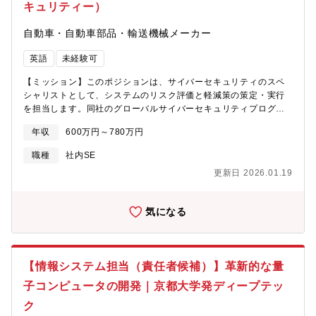
けるメンバを募集しています。当部では、世界180以上の拠点で活
キュリティー）
ループ単位で出社日をあわせ、会議やグループでのコミュニケー
躍するセキュリティ担当者を相互につないだ仮想チームを運営
ションをはかっています)【配属組織名】デジタルシステム＆サー
し、当社のサイバーセキュリティビジネスを支えています。そこ
自動車・自動車部品・輸送機械メーカー
ビス統括本部 セキュリティリスクマネジメント本部 セキュリティ
にはCISSPやGISCP等の有資格者、IEC62443といった国際標準
ポリシー＆テクノロジーセンタ【携わる事業・ビジネス・サービ
の標準化活動関係者に加え、セールスやアーキテクト、エンジニ
英語
未経験可
ス・製品など】日立グループの製品・サービスのセキュリティを
アが参加し、日常的にノウハウを交換しあっています。経験値の
確保するための活動に従事いただきます。日立グループ全体のセ
【ミッション】このポジションは、サイバーセキュリティのスペ
交換とビジネス拡大に向け、このような場を提供することに加
キュリティ活動は、情報セキュリティ報告書として発行していま
シャリストとして、システムのリスク評価と軽減策の策定・実行
え、そこから共通課題を見出し解決を図ること、集約されたナレ
す。
を担当します。同社のグローバルサイバーセキュリティプログラ
ッジを共通知識化し社内外に広く発信することでケーパビリティ
https://www.hitachi.co.jp/sustainability/download/pdf/securityreport
ムの一環として、積極的に新たな技術を取り入れたセキュリティ
やプレゼンスを向上させること等も、HQとしての代表的な仕事の
今回募集する方は、HIRT活動などに従事いただく予定です。
年収
600万円～780万円
プロジェクトの実施と、日常的なセキュリティ運用を通じ、全社
1つです。■このような背景から、当部では、サイバーセキュリテ
https://www.hitachi.co.jp/hirt/publications/brochure/hirt_brochure2
的なサイバーセキュリティレベルを向上させる役割を果たしま
ィの技術的知識に留まらず、戦略的思考、ネットワーキング、柔
職種
社内SE
す。サイバーセキュリティ部門の一員として、部門横断・地域横
軟な対応力といった多様なスキルを重視しています。これまでに
更新日 2026.01.19
断のチームと連携しながら「守り」だけでなく「攻め」のサイバ
培った経験や専門性を活かしながら、新たな領域に挑戦し、キャ
ーセキュリティを実現していくやりがいのあるポジションです。
リアをより豊かにしてみませんか？当部の職場は、個人が持つタ
現在、CDIOの戦略の下、グローバル組織への変革を加速していま
レント性を活かしつつ、仲間と創造的に働き、多様な経験を積み
気になる
す。この変革期において、グローバルの取り組みに初期段階から
重ね、ご自身のご経験や思いを形にできる機会が多い職場である
参画し、将来的にはグローバルリーダーとして活躍いただく機会
と考えています。■当部には中途入社の社員もおり、中途社員の方
もあります。下記のいずれかに強みと自律的な姿勢があれば、当
でも働きやすい環境です。また、子育て中の男性・女性ともに多
該分野を起点として、より幅広い業務領域へとスキルと経験を拡
い職場で、家庭と両立して、安心して働ける環境です。【募集背
【情報システム担当（責任者候補）】革新的な量
張できます。【具体的には】・セキュリティスキャン(脆弱性スキ
景】事業拡大に伴う、組織強化を目的とした増員募集となりま
ャン、ペネトレーションテスト、アプリケーション診断、セキュ
す。【働き方】■テレワークを組み入れており（週２，３回の本社
子コンピュータの開発｜京都大学発ディープテッ
アコードレビュー、SBOM、CSPM）の実施・管理、結果の分
（武蔵野）出勤）働き易い環境■残業規制もあり、恒常的な残業は
ク
析、リスクの評価、軽減策の策定および実装の調整。・脆弱性に
なく、落ち着いて長期的に働くことのできる環境■性別問わず、誰