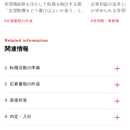
素とハイクラス層向けの実例
しないために確認
管理職経験を活かして転職を検討する際、
企業利益の追求と同
は？
「志望動機をどう書けばよいか迷う」とい
が求められる管理職
う方は少なくありません。管理職は経験や
ときに、一般的な転
応募書類の作成
管理職・事務職
スキルが多岐にわたるため、何を選び、ど
違いがあるのでしょ
う構成するかで印象が大きく変わります。
でエグゼクティブの
特にハイクラス転職では、即戦力としての
ているキャリアアド
Related information
価値と応募先への貢献イメージを、簡潔か
に、管理職が転職を
関連情報
つ具体的に伝えることが求められます。
いて、注意すべきポ
本記事では、企業が管理職の志望動機から
判断していること、盛り込むべき3要素、
1. 転職活動の準備
評価されるポイント、職種別の例文、書類
選考で減点されやすいNG例までを解説し
ます。
2. 応募書類の作成
3. 面接対策
4. 内定・入社