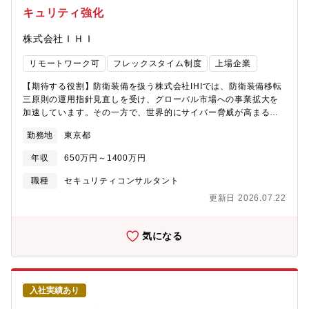
ョン構築まで一気通貫で経験することが可能です。官公庁をメイ
キュリティ強化
ンの顧客としており、社会を支える中大規模なシステムを自身の
手で作り上げる貢献・達成感が得られるとともに、情報システム
株式会社ＩＨＩ
において重要なサイバーセキュリティ関連の幅広いスキルを身に
着けることが可能です。上流から下流までを経験いただくこと
リモートワーク可
フレックスタイム制度
上場企業
で、スキルや経験を身に着けていただけるとともに、実績に応じ
て、事業取りまとめといった責任あるポジションへの登用も見込
【期待する役割】防衛装備を扱う株式会社IHIでは、防衛装備移転
まれます。社内や社外ベンダとの勉強会や、知識獲得・資格取得
三原則の運用指針見直しを受け、グローバル市場への事業拡大を
に向けた研修制度を積極利用することができ、ご自身のスキルを
加速しています。その一方で、世界的にサイバー脅威が高まる
より一層高めることができる環境がございます。【働く環境】配
中、アメリカのCMMC（Cybersecurity Maturity Model
属組織は約50名の社員、配属予定の案件チームは現在5～10名の
勤務地
東京都
Certification）に代表されるように、各国政府・防衛当局は企業
社員で構成されています。また、日立製作所社員に加えて、協力
に対して高度なセキュリティ対策を求めるようになっています。
会社の方々と共に業務を進めていただきます。基本は在宅勤務で
年収
650万円～1400万円
こうした環境変化を踏まえ、IHIでは事業拡大の重要課題の一つと
すが、作業内容によっては出社/出張となります。（従事いただく
して「防衛産業サプライチェーン全体のセキュリティ強化」を掲
職種
セキュリティコンサルタント
業務内容によって変わります）【携わる事業・ビジネス・サービ
げ、グループ内・取引先を含めたセキュリティレベルの底上げを
ス・製品など】サイバーセキュリティ事業はディフェンスシステ
更新日 2026.07.22
進めています。本求人は、この防衛産業におけるセキュリティ強
ム事業部の重要事業分野であり、主に国家安全保障などに係るお
化プロジェクトの中核メンバーとして、プロジェクトマネジメン
客様（国家機関など）の情報セキュリティ確保のためのソリュー
トを担っていただくポジションです。本ポジションは、防衛装備
気になる
ション（システム、サービス、製品など）を提供する事業です。
を取り扱う事業部門の立場から、航空・宇宙・防衛事業領域内の
サイバーセキュリティ業務とは、高度なセキュリティ機能が求め
情報セキュリティ部門・ITシステム部門・製造部門・外注先・協
られる情報システムの設計・開発・運用支援を行います。お客様
力会社などと連携し、情報セキュリティガバナンスの高度化と、
の環境等において想定される脅威の分析、対応方針の策定、各種
事業運営上の業務要件との整合を図りながら、実務レベルで最適
機能の設計・開発、セキュリティ機能の実装保証等を行います。
入社実績あり
なセキュリティ体制を構築・運用していきます。プロジェクトマ
また、ネットワークの設計・構築、お客様へのセキュリティ訓